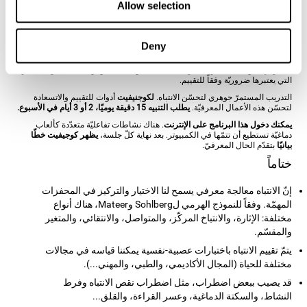
والاتصالات العصبية باستخدام الوظائف المتعلقة بها. هكذا، عندما ندرّب الانتباه، يتم
Allow selection
تقوية الاتصالات الدماغية للتركيبات المتعلّقة بهذه القدرة.
كوجنيفيت
مؤلّف من فريق الاختصاصيّين بدراسة أنواع الانتباه المختلفة، واللدونة
المتشابكة ومعالجات تكوين الخلايا العصبية. إنّ يسمح إنشاء
برنامج تنبيه معرفي
Deny
شخصي
بحسب ضرورات كلّ مستخدم. يبتدئ البرنامج هذا لتقييم دقيق للانتباه
والوظائف المعرفية الأساسية الأخرى. بناء على نتائج التقييم، يقدّم برنامج التنبيه
المعرفي ل
كوجنيفيت
تدريبا معرفيّاً شخصيّا لتقوية الانتباه والوظائف المعرفية الأخرى
التي يعتبرها ضروريّة وفقاً للتقييم.
التدريب المستمرّ جوهري لتحسّن الانتباه.
لكوجنيفيت
أدوات للتقييم والاتسعادة
لتحسّن هذه الأعمال المعرفيّة.
يطلب التنبيه 15 دقيقة يوميّا، 2 أو 3 أيام في الأسبوع.
يمكنك دخول هذا البرنامج على الإنترنت
. هناك نشاطات تفاعليّة متعدّدة كألعاب
دماغيّة تستطيع أن تتمّها في الكمبيوتر. بعد نهاية كلّ جلسة،
يظهر كوجيفيت خطّا
بيانيّا
بتقدّم الحال المعرفيّ.
ختاماً
إنّ الانتباه معالجة معرفي يسمح لنا الاختيار والتركيز في المحفزات
المهمّة. وفقاً للنموذج الهرمي لSohlberg وMateer، هناك أنواع
مختلفة: الإثارة، والانتباخ المركّز، والمتواصل، والانتقائي، والمتغير
والمقسّم.
يتمّ تقييم الانتباه باختبارات عصبية-نفسية يمكننا قياسه في مجالات
مختلفة للحياة (المجال الأكاديمي، والطبي، والمهني...).
قد يصيب ببعض اضطراب، مثل اضطراب نقص الانتباه وفرط
النشاط، والسكتة الدماغية، وعسر القراءة، والقلق...