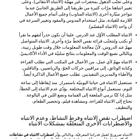
وعلى تجنّب الذهول بمحفزات غير مهمّة (الانتباه الانتقائي)، وعلى
تغيير انتباهنا مرّات كثيرة من طريقنا إلى الطريق الجانبيّ عندما
نتواجز سيّارة أخرى (الانتباه المناوب) وعلى أتمام جميع الأعمال
اللازمة للقيادة، مثل استخدام المدوس والمقود وتغيير السرعة في
آن واحد (الانتباه المقسّم).
الانتباه المطلب الأوّل عند الدرس. علينا أن نكون حذراً لنفهم ما نقرأ
أو نكتب ولنتجنّب قرائة نفس الخطّ مرّة وأخرى. الانتباه المتواصل
مهمّ عند الدروس، لأنّ معالجة المعلومات خلال وقت طويل رتيبة،
وبالتالي نضيع الوقت والمعلومات بنتائج سلبيّة في الأداء الأكاديميّ.
الانتباه مهمّ لأي عمل، من الأعمال في المكتب التي نطلب القراءة
وكتابة الوثائق، إلى مراقبين حركات الجوّ، والرياضيين، والناقلين،
والأطباء والمديرين التنفيذيين. تطلب جميع الأعمال الذاكرة أيضاً.
نستعمل الانتباه في حياتنا اليوميّة باستمرار. منذ إيقاظنا إلى ساعة
النوم، نستعمل أنواع الانتباه المختلفة. يؤدّي عدم الانتباه إلى الخطأ،
مثل إذا كنّا نرمي الملعقة إلى القمامة ونضع اللبن في البالوعة.
نحتاج إلى الانتباه للقراءة، ومشاهدة فيلم، وتحضير الطعام،
والتنظيف.
اضطراب نقص الانتباه وفرط النشاط، وعدم الانتباه
والأضطرابات الأخرى المتعلقّة بمشكلات الانتباه
الانتباه ضروريّ لعمل قدراتنا المعرفيّة، وبالتالي يؤثّر
اضطراب الانتباه في نشاطات