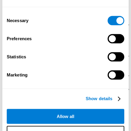
Organisation Task (VOT وContinous Performance Test (CPT). بالإضافة إلى
الانتباه، تقيم هذه الاختبارات زمن الكمون، والإدراك البصريّ، واللدونة المعرفيّة،
والكبت، والمراقبة، والإدراك المكاني، وسرعة المعالجة، والمراجعة البصريّة
Consent
والتنسيق بين العين واليد.
Necessary
Selection
رائز التزامن DIAT-SHIF
عليك أن تتابع طريق كرة بيضاء وتنتبه
للكلمات التي تظهر في وسط الشاشة. إذا كانت الكلمة مثل لونها،
يجب أن تجيب وأنت تنتبه لحافزين في نفس الوقت. في هذا النشاط
Preferences
تواجه تغيير الخطّ، وأجوبة جديدة والقدرة على المراقبة والبصر في
آن واحد.
رائز السرعةREST-HECOOR
: تظهر في الشاشة مربّع أزرق، عليك
Statistics
أن تضغط الزر في وسط المربّع بسرعة. كلّما تضغط الزر خلال
الوقت اللازم، ستكون النتيجة أفضل.
Marketing
رائز الحلّREST-SPER
: تظهر محفزات محرّكة كثيرة في الشاشة.
عليك أن تضغط المحفزات الصحيح بسرعة.
رائز غير الانتباهFOCU-SHIF
: تظهر ضوء في زوايا الشاشة. علك أن
تضغط الأضواء الصفراء بسرعة، إذا كانت حمراء لا تضغط.
Show details
كيف نستعيد أو نحسّن الانتباه؟
من الممكن أن ندرّب جميع المهارات المعرفيّة، مثل الانتباه، لتحسّنها. يقدّم
Allow all
كوجنيفيت
الإمكانيّة لإتمامه بطريقة مهنيّة.
اللدونة الدماغيّة
أس استعادة الانتباه والمهارات المعرفيّة الأخرى. يتم تقوية الدماغ