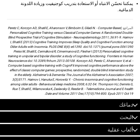
يمكننا تحسّن الانتباه أو الاستعادة بتدريب كوجنيفيت وزيادة اللدونة
الدماغية.
المراجع:
Peretz C, Korczyn AD, Shatil E, Aharonson V, Birnboim S, Giladi N. - Computer-Based,
Personalized Cognitive Training versus Classical Computer Games: A Randomized Double-
Blind Prospective Trial of Cognitive Stimulation - Neuroepidemiology 2011; 36:91-9. Haimov
I, Shatil E (2013) Cognitive Training Improves Sleep Quality and Cognitive Function among
Older Adults with Insomnia. PLOS ONE 8(4): e61390. doi:10.1371/journal.pone.0061390
Preiss M, Shatil E, Cermáková R, Cimermanová D, Flesher I (2013) Personalized cognitive
training in unipolar and bipolar disorder: a study of cognitive functioning. Frontiers in Human
Neuroscience doi: 10.3389/fnhum.2013.00108. Korczyn AD, Peretz C, Aharonson V, et al. -
Computer based cognitive training with CogniFit improved cognitive performance above the
effect of classic computer games: prospective, randomized, double blind intervention study
in the elderly. Alzheimer's & Dementia: The Journal of the Alzheimer's Association 2007;
3(3):S171. Haimov I, Hanuka E, Horowitz Y. - Chronic insomnia and cognitive functioning
among older adults - Behavioural sleep medicine 2008; 6:32-54. Thompson HJ, Demiris G,
Rue T, Shatil E, Wilamowska K, Zaslavsky O, Reeder B. - Telemedicine Journal and E-health
Date and Volume: 2011 Dec;17(10):794-800. Epub 2011 Oct 19.
دماغك
البحث
ألعاب عقلية