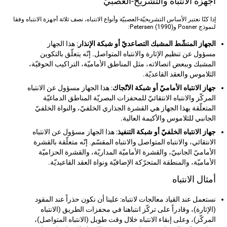
أجهزة الانتباه والتشريح-العصبيّ
إذا كنّا نعتبر الأساس التشريحيّة-العصبيّة وأنواع الانتباه، نصف ثلاثة أجهزة الانتباه وفقا
لنموذج Posner و(Petersen (1990:
الجهاز المنشّط المشبك التصاعديّ أو شبكة الإنذار
: هذا الجهاز
مسؤول عن تنظيم الإثارة والانتباه المتواصل. إنّه يتعلّق بالتكوين
المشبك وببعض اتصالاته، مثل المناطق الأماميّة، التراكيب الحوفيّة،
الثلاموس والعقد القاعديّة.
جهاز الانتباه الأماميّ أو شبكة الاتّجاك
: هذا الجهاز مسؤول عن الانتباه
المركّز والانتباه الانتقائيّ للمحفزات البصريّة المناطق الدماغيّة
المتعلّقة بهذا الجهاز هي القشرة الجذاري الخلفيّ، والنواة الخلفيّ
الجانبي للثلاموس والأكيمة العالية.
جهاز الانتباه الخلفيّ أو شبكة التنفيذ
: هذا الجهاز مسؤول عن الانتباه
الانتقائي، والانتباه المتواصل والانتباه المقسّم. إنّه متعلّقة بالقشرة
الأماميّ الجانبيّ، والقشرة الأماميّة المداريّة، والقشرة الحزاميّة
الأماميّة، والمنطقة المتحرّكة الإضافيّة ونواة العقد القاعيديّة.
أمثال الانتباه
نستعمل عند القياد معالجات لانتباه: علينا أن نكون حذراً عند المقود
(الإثارة)، وقادراً على تركّز انتباهنا في محفزات الطريق (الانتباه
المركّز)، وعلى إبقاء الانتباه خلال وقت طويل (الانتباه المتواصل)،