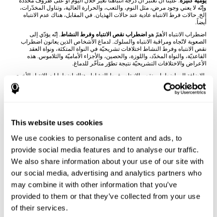
يوميّة كثيرة
. علينا أن نعتبر أنّ درجة انتباهنا تغيّر خلال اليوم أو على ظروف محدّدة
وإنّه لا يعني وجود مرض، مثل النوم، والتعب، والحرارة العالية، وتناول المخدّرات،
إلخ. حالات فرط الانتباه عادية عند حالات الهذيان. في المقابل، هناك عدم الانتباه
أيضاً.
اضطراب الانتباه الأهمّ هو
اضطراب نقص الانتباه وفرط النشاط
. إنّه يؤدّي إلى
الصعوبة لاتّجاه ومراقبة الانتباه والسلوك. لدماغ الأشخاص الذين يعانون اضطراب
نقص الانتباه وفرط النشاط اختلافات تشريحيّة في النواة المتكئة، ونواة العقد
القاعديّة، والنواة المخدّد، واللوزة، والحصين، والأجزاء الأماميّة والثلاموس. هذه
الأعراض والاختلافات التشريحيّة نتيجة تطوّر متأخّر للدماغ.
بالإضافة إلى اضطراب نقص الانبتاه وفرط النشاط، هناك اضطرابات الانتباه الأخرى.
حالات تغيّر الوعي، مثل
الغيبوبة
، يحدث مع اضطراب مستوى الإنذار، أو الانتباه
المركّز ومعالجات الانتباه المعقّدة. يؤدّي ضرر دماغي إلى هذه الاضطرابات، مثل
النوبة، وصدمات الرأس
. نتيجة ضرر دماغيّ هي اضطرابات الانتباه عامّة، مثل الذهول
والتعب
وعجز الانتباه للجانب المقابل من الجرح الدماغي
. بالإضافة إلى ذلك، هناك
تغيّرات الانتباه عند الأمراض، مثل
الفصام، وعسر القراءة، والخرف، ومرض
الزهايمر
. في المقابل، يزيد الانتباه عند
القلق والاكتئاب
، ولكن يتّجه إلى المحفزات
This website uses cookies
السلبيّة.
We use cookies to personalise content and ads, to
كيف يقايس ونقيّم الانتباه؟
provide social media features and to analyse our traffic.
يساعد تقييم الانتباه على مجال الحياة المختلف:
المجال الأكاديمي
(إذا كان الطالب
We also share information about your use of our site with
يحتاج إلى المساعدة على الدرس)،
المجال الطبيّ
(إذا كان المريض قادراً على إجراء
حياته بدون مساعدة)
والمجال المهني
(إذا كان العامل قادراً على إتمام عمله بطريقة
our social media, advertising and analytics partners who
صحيحة).
may combine it with other information that you’ve
من خلال
التقييم الفسيّ-العصبيّ الكامل
يمكننا تقييم الانتباه والمهارات المعرفيّة
provided to them or that they’ve collected from your use
الأخرى بدقّة
. هناك في
كوجنيفيت
مجموعة الاختبارات التي تقيّم معالجات الانتباه،
مثل الانتباه المركّز والانتباه المقسّم. ترتكز الروائز التي يستخدمها كوجنيفيت على
of their services.
رائز Stroop، وارائز Variables Of Attention (TOVA), Hooper Visual