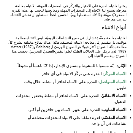
يعتبر الانتباه القدرة على الاختيار والتركّز في المحفزات المهمّة. الانتباه معالجة
معرفيّة تسمح لنا الاتّجاه إلى المحفزات المهمّة ومعالجتها لنجيب لها. هذه القدرة
الممعرفيّة مهمّة جدّا لأنّنا نستعملها يوميّا. لحسن الحظّ، نستطيع أن نحسّن اللانتباه
بتدريب معرفيّة.
أنواع الانتباه
الانتباه معالجة معقّدة تشارك في جميع النشاطات اليوميّة. ليس الانتباه معالجة
موحّدة، بل ينقسم إلى معالجة الانتباه المختلفة. هكذا، هناك نماذج مختلفة لشرح كلّ
معالجة بدقّة. النموذج أكثر قبولا هو النموذج الهرميّ لSohlberg و(Mateer (1987,
1989 الذي يرتكز على الحالات الطبيّة لعلم النفس-العصبيّ التجريبيّ. بحسب هذا
النموذج، ينقسم الانتباه إلى
الإثارة
: إنّه مستوانا للتنشيط ومستوى الإنذار، إذا كنّا ناعساً أو نشيطاً.
الانتباه المركّز
: القدرة على تركّز الانتباه في أي حافز.
الانتباه المتواصل
: القدرة على الانتباه لحافز أو نشاط خلال وقت
طويل.
الانتباه الانتقائيّ
: القدرة على الانتباه لحافز أو نشاط بحضور محفزات
الذهول.
الانتباه المناوب
: القدرة على تغيير الانتباه بين حافزين أو أكثر.
الانتباه المقسّم
: قدرة دماغنا على الانتباه لمحفزات مختلفة أو
نشاطات في آن واحد.