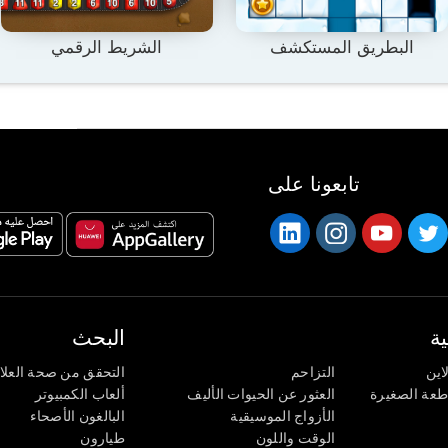
البطريق المستكشف
الشريط الرقمي
تابعونا على
ة
البحث
اين
التزاحم
التحقق من صحة العلا
اطعة الصغيرة
العثور عن الحيوات الأليف
ألعاب الكمبيوتر
الأزواج الموسيقية
البالغون الأصحاء
الوقت واللون
طيارون