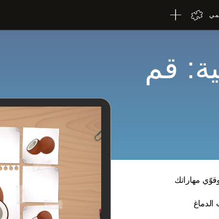
لمي
ية: قم
قوّي مهاراتك
 الدماغ