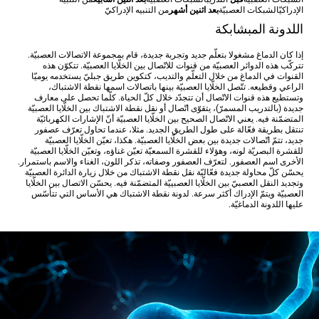
الإدراكيّ
الشبكات العصبيّة
بعد اثنين أشهر
من التنبيه الإدراكيّ
اللدونة المبشابكة
إذا كان الدماغ مشغولا بتعلّم جديد وتجربة جديدة، قام بمجموعة الاتصالات العصبيّة.
تتركّب هذه الدوائر العصبيّة من قنوات للاتّصال بين الخلّايا العصبيّة. تتكوّن هذه
القنوات في الدماغ من خلال التعلّم والتديب، كتكوين طريق جبليّ يستخدمه يوميّا
الراعي وقطيعه. تتّصل الخلّايا العصبيّة بينها باتصالات اسمها نقطة الاشتباك،
وتستطيع هذه قنوات الاتّصال أن تتجدّد خلال كلّ الحياة. كلّما تحصل على معارف
جديدة (بالتدريب المسمرّ)، يتقوّى اتّصال أو نقل نقطة الاشتباك بين الخلّايا العصبيّة
المتضمّنة فيه. يعني الاتّصال الصحيح بين الخلّايا العصبيّة أنّ الإشارات الكهربائيّة
تنتقل بطريقة فعّالة على طول الطريق الجديد. مثلا، عندما تحاول تعرّف عصفور
جديد، تتمّ اتّصالات جديدة بين بعض الخلّايا العصبيّة. هكذا، تعيّن الخلّايا العصبيّة
للقشرة البصريّة لونه، وهؤلاء للقشرة السمعيّة تعيّن غناؤه، وتعيّن الخلّايا العصبيّة
الأخرى اسم العصفور. لتعرّف العصفور وصفاته، تذكر اللون، الغناء والاسم باستمرار.
يحسّن كلّ محاولة جديدة فعّاليّة نقل نقطة الاشتباك من خلال زيارة الدائرة العصبيّة
وتجديد النقل العصبيّ بين الخلّايا العصبييّة المتضمّنة فيه. يحسّن الاتصال بين الخلّايا
العصبيّة ويتمّ الإدراك أكثر سرعة. لدونة نقطة الاشتباك هي الأساس التي تتأسّس
عليها اللدونة الدماغيّة.