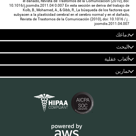
el dañado, Revista de Trastornos de la Comunicación (2010), doi:
10.1016/j.jcomdis.2011.04 0.007 En esta sección se deriva del trabajo de
Kolb, B., Mohamed, A., & Gibb, R., La búsqueda de los factores que
subyacen a la plasticidad cerebral en el cerebro normal y en el dañado,
Revista de Trastornos de la Comunicación (2010), doi: 10.1016 / j .
jcomdis.2011.04.007
دماغك
البحث
ألعاب عقلية
تمارين