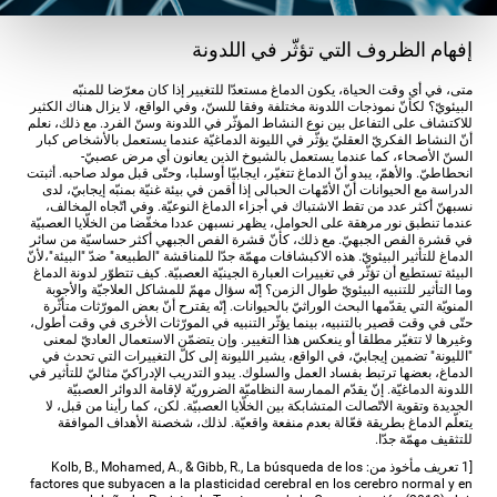
إفهام الظروف التي تؤثّر في اللدونة
متى، في أي وقت الحياة، يكون الدماغ مستعدّا للتغيير إذا كان معرّضا للمنبّه
البيئويّ؟ لكأنّ نموذجات اللدونة مختلفة وفقا للسنّ، وفي الواقع، لا يزال هناك الكثير
للاكتشاف على التفاعل بين نوع النشاط المؤثّر في اللدونة وسنّ الفرد. مع ذلك، نعلم
أنّ النشاط الفكريّ العقليّ يؤثّر في الليونة الدماغيّة عندما يستعمل بالأشخاص كبار
السنّ الأصحاء، كما عندما يستعمل بالشيوخ الذين يعانون أي مرض عصبيّ-
انحطاطيّ. والأهمّ، يبدو أنّ الدماغ تتغيّر، ايجابيّا أوسلبا، وحتّى قبل مولد صاحبه. أثبتت
الدراسة مع الحيوانات أنّ الأمّهات الحبالى إذا أقمن في بيئة غنيّة بمنبّه إيجابيّ، لدى
نسبهنّ أكثر عدد من تقط الاشتباك في أجزاء الدماغ النوعيّة. وفي اتّجاه المخالف،
عندما تنطبق نور مرهقة على الحوامل، يظهر نسبهن عددا مخفّضا من الخلّايا العصبيّة
في قشرة الفص الجبهيّ. مع ذلك، كأنّ قشرة الفص الجبهي أكثر حساسيّة من سائر
الدماغ للتأثير البيئويّ. هذه الاكبشافات مهمّة جدّا للمناقشة "الطبيعة" ضدّ "البيئة"،لأنّ
البيئة تستطيع أن تؤثّر في تغييرات العبارة الجينيّة العصبيّة. كيف تتطوّر لدونة الدماغ
وما التأثير للتنبيه البيئويّ طوال الزمن؟ إنّه سؤال مهمّ للمشاكل العلاجيّة والأجوبة
المنويّة التي يقدّمها البحث الوراثيّ بالحيوانات. إنّه يقترح أنّ بعض المورّثات متأثّرة
حتّى في وقت قصير بالتنبيه، بينما يؤثّر التنبيه في المورّثات الأخرى في وقت أطول،
وغيرها لا تتغيّر مطلقا أو ينعكس هذا التغيير. وإن يتضمّن الاستعمال العاديّ لمعنى
"الليونة" تضمين إيجابيّ، في الواقع، يشير الليونة إلى كلّ التغييرات التي تحدث في
الدماغ، بعضها ترتبط بفساد العمل والسلوك. يبدو التدريب الإدراكيّ مثاليّ للتأثير في
اللدونة الدماغيّة. إنّ يقدّم الممارسة النظاميّة الضروريّة لإقامة الدوائر العصبيّة
الجديدة وتقوية الاتّصالت المتشابكة بين الخلّايا العصبيّة. لكن، كما رأينا من قبل، لا
يتعلّم الدماغ بطريقة فعّالة بعدم منفعة واقعيّة. لذلك، شخصنة الأهداف الموافقة
للتثقيف مهمّة جدّا.
[1 تعريف مأخوذ من: Kolb, B., Mohamed, A., & Gibb, R., La búsqueda de los
factores que subyacen a la plasticidad cerebral en los cerebro normal y en