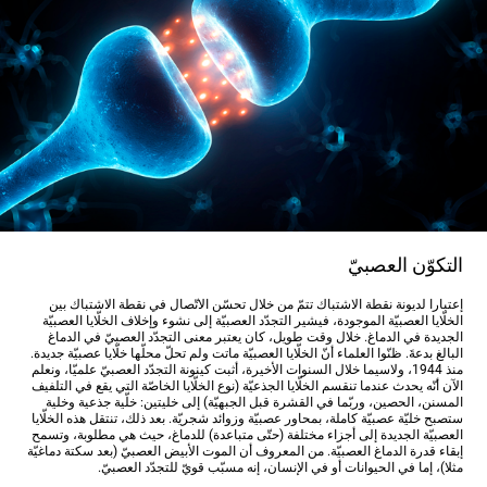
التكوّن العصبيّ
إعتبارا لديونة نقطة الاشتباك تتمّ من خلال تحسّن الاتّصال في نقطة الاشتباك بين
الخلّايا العصبيّة الموجودة، فيشير التجدّد العصبيّة إلى نشوء وإخلاف الخلّايا العصبيّة
الجديدة في الدماغ. خلال وقت طويل، كان يعتبر معنى التجدّد العصبيّ في الدماغ
البالغ بدعةَ. ظنّوا العلماء أنّ الخلّايا العصبيّة ماتت ولم تحلّ محلّها خلّايا عصبيّة جديدة.
منذ 1944، ولاسيما خلال السنوات الأخيرة، أثبت كينونة التجدّد العصبيّ علميّا، ونعلم
الآن أنّه يحدث عندما تنقسم الخلّايا الجذعيّة (نوع الخلّايا الخاصّة التي يقع في التلفيف
المسنن، الحصين، وربّما في القشرة قبل الجبهيّة) إلى خليتين: خلّية جذعية وخلية
ستصبح خليّة عصبيّة كاملة، بمحاور عصبيّة وزوائد شجريّة. بعد ذلك، تنتقل هذه الخلّايا
العصبيّة الجديدة إلى أجزاء مختلفة (حتّى متباعدة) للدماغ، حيث هي مطلوبة، وتسمح
إبقاء قدرة الدماغ العصبيّة. من المعروف أن الموت الأبيض العصبيّ (بعد سكتة دماغيّة
مثلا)، إما في الحيوانات أو في الإنسان، إنه مسبّب قويّ للتجدّد العصبيّ.