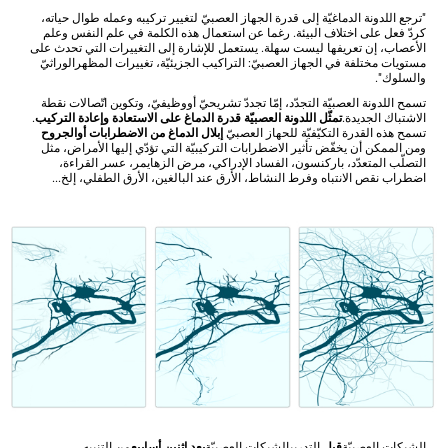
"ترجع اللدونة الدماغيّة إلى قدرة الجهاز العصبيّ لتغيير تركيبه وعمله طوال حياته،
كردّ فعل على اختلاف البيئة. رغما عن استعمال هذه الكلمة في علم النفس وعلم
الأعصاب، إن تعريفها ليست سهلة. يستعمل للإشارة إلى التغييرات التي تحدث على
مستويات مختلفة في الجهاز العصبيّ: التراكيب الجزيئيّة، تغييرات المظهرالوراثيّ
والسلوك".
تسمح اللدونة العصبيّة التجدّد، إمّا تجددّ تشريحيّ أووظيفيّ، وتكوين اتّصالات نقطة
الاشتباك الجديدة.
تمثّل اللدونة العصبيّة قدرة الدماغ على الاستعادة وإعادة التركيب
.
تسمح هذه القدرة التكيّفيّة للحهاز العصبيّ
إبلال الدماغ من الاضطرابات أوالجروح
ومن الممكن أن يخفّض تأثير الاضطرابات التركيبيّة التي تؤدّي إليها الأمراض، مثل
التصلّب المتعدّد، باركنسون، الفساد الإدراكي، مرض الزهايمر، عسر القراءة،
اضطراب نقص الانتباه وفرط النشاط، الأرق عند البالغين، الأرق الطفلي، إلخ...
الشبكات العصبيّة
قبل
التدريب
الشبكات العصبيّة
بعد اثنين أسابيع
من التنبيه