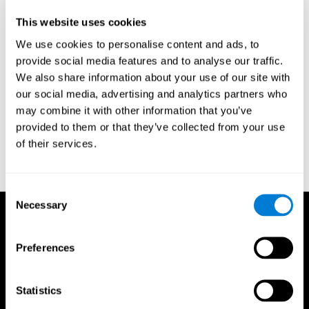
على نفس النتيجة ,ومعرفة أن العمليات النفسية القائمة في الدماغ تنتج
This website uses cookies
نشاط دماغي
.تلك الدراسات تبين أن مجرد الإعتقاد والتوقع الذي
[5]
أنشأه تناول دواء وهمي, يضبط نشاط الدماغ الفسيولوجي والكيميائي.
We use cookies to personalise content and ads, to
provide social media features and to analyse our traffic.
المراجع
ماكين س, غرامن ك, جونغ ت, سيجنوڤسكي ت ج, بوزير ه, ربط الدماغ والعقل
[1]
والسلوك. المجلة الدولية لعلم النفس الفسيولوجي, وحدة التخزين 73, العدد 2, أغسطس
We also share information about your use of our site with
2009, الصفحات 95-100; العمليات العصبية فى علم النفس الفسيولوجي السريري
[2]
our social media, advertising and analytics partners who
كناوسير ن. الخصوصية الوظيفية في الدماغ البشري: نافذة على العمارة الفنية للعقل. بناس
may combine it with other information that you’ve
22 يونيو 2010 (المجلد 107, رقم 25, 11163-1117)
تالڤين إ. الذكرة المتسلسلة: من
[3]
provided to them or that they’ve collected from your use
العقل إلى العقل. أنو. القس. سيكولج. 2002. 53:1-25
جبارد جو العقل و الدماغ,
[4]
of their services.
والإضطرابات الشخصية, المجلة الأمريكية للطب النفسي عام 2005; 162:648-655)
[5]
بيوريجارد م. تأثير العقل على نشاط الدماغ: أدلة دراسات التصوير الدماغي والعلاج النفسي
وتأثير الدواء الوهمي. نورد ج الطب النفسي عام 2009; 63:5-16.
Consent
Necessary
Selection
Preferences
Statistics