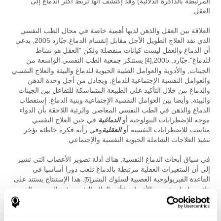
المرتبطة بالذاكرة الدلالية) وقد إكتشف أنها تربط أكثر الدماغ إلى
العقل.
العلاقة بين العقل والذهن لديها أهمية خاصة في مجال الطب النفسي
الذي نفذ العلاج الطويل الأجل مقابل إنقسام الدماغ.جبّارد 2005, يدعي
أن الدماغ والعقل ليست كيانات منفصلة ولكن "العقل هو نشاط
للدماغ".جبّارد, 2005,
يستنكر جمعية الطب النفسي الواسعة من
[4]
الجينات, والأدوية والعوامل الطبية الحيوية للدماغ والبيئة والعلاج النفسي
والعوامل النفسية الإجتماعية للدماغ, ويجادل من أجل وحدة الذهن
والدماغ من خلال التأكيد على الطبيعة المتماسكة للتفاعل بين الجينات
والبيئة, وأيضا بين العوامل النفسية الإجتماعية وبنية الدماغ. إستقطاب
الدماغ والذهن في الطب النفسي المعاصر, والرئية اللاحقة بأن الدواء
موجه للإضطرابات البيولوجية أو
الدماغية
في حين العلاج النفسي
مناسب للإضطرابات النفسية أو
العقلية
وفي رأيه فكرة خاطئة تؤخر
تنفيذ العلاجات الشاملة الحيوية النفسية والإجتماعي.
في سياق أبحاث الدماغ النفسية, هناك أدلة تصوير الأعصاب التي تشير
إلى أن المتغيرات العقلية مرتبطة بالدماغ تلعب دورا أساسيا في
القاعدة الفيزيولوجية العصبية لسلوك البشر
. هذا الإستنتاج يستند على
[5]
نتائج دراسات تصوير الأعصاب لتأثير العلاج النفسي في المرضى الذين
يعانون من الخلل القهري, اضطرابات الهلع أو الإكتئاب أحادي القطب, ما
يظهر أن الوظائف والعمليات المتورطة في نشاط الدماغ تؤثر على
نشاط الدماغ واللدونة. نتائج الدراسات حول تأثير الدواء الوهمي تحصل