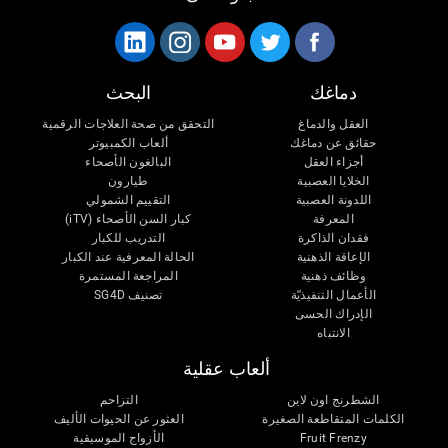
دماغك
البحث
العقل والدماغ
التحقق من صحة العلاجات الرقمية
حقائق عن دماغك
ألعاب الكمبيوتر
أجزاء العقل
البالغون الأصحاء
الخلايا العصبية
طيارون
اللدونة العصبية
التقييم الشمولي
المعرفة
كبار السن الأصحاء (iTV)
فقدان الذاكرة
التدريب للكبار
الإعاقة الذهنية
الحالة المعرفية عند الكبار
وظائف ذهنية
المراجعة المستمرة
الأعمال التنفيذيّة
تصنيف SG4D
الإدراك الحسى
الانتباه
ألعاب عقلية
الشطرنج اون لاين
التزاحم
الكلمات المتقاطعة الصغيرة
العثور عن الحيوات الأليف
Fruit Frenzy
الأزواج الموسيقية