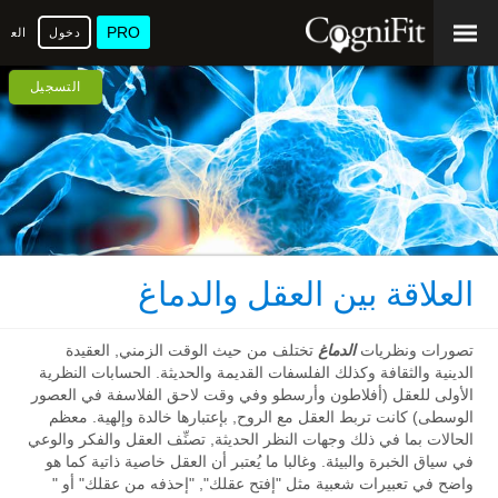
PRO
دخول
العرب
التسجيل
العلاقة بين العقل والدماغ
تصورات ونظريات
الدماغ
تختلف من حيث الوقت الزمني, العقيدة
الدينية والثقافة وكذلك الفلسفات القديمة والحديثة. الحسابات النظرية
الأولى للعقل (أفلاطون وأرسطو وفي وقت لاحق الفلاسفة في العصور
الوسطى) كانت تربط العقل مع الروح, بإعتبارها خالدة وإلهية. معظم
الحالات بما في ذلك وجهات النظر الحديثة, تصنِّف العقل والفكر والوعي
في سياق الخبرة والبيئة. وغالبا ما يُعتبر أن العقل خاصية ذاتية كما هو
واضح في تعبيرات شعبية مثل "إفتح عقلك", "إحذفه من عقلك" أو "