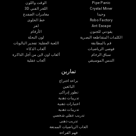
Pipe Panic
الوقت واللون
Crystal Miner
اللغز الفني 3D
وحيدا
مغامرات الضفدع
Robo Factory
خط الحلوى
Ant Escape
لغز
يقودني للجنون
الأرقام
الكلمات المتقاطعة البصرية
لون النحلة
قم بالمطابقة
اللعبة العقلية: تفجير البالونات
فوضى الرياضيات
ألعاب الذكاء
سباق الرخام
ألعاب اون لاين من آجل الذاكرة
التنس الموسيقي
ألعاب عقلية
تمارين
براءة اختراع
البائعين
تطور إدراكى
تدريبات ذهنية
اختبارات ذهنية
تدريبات ذهنية
تدريب عقلي شخصي
تدريب ذهنى
العاب الرياضيات الممتعة
فهم القراءة