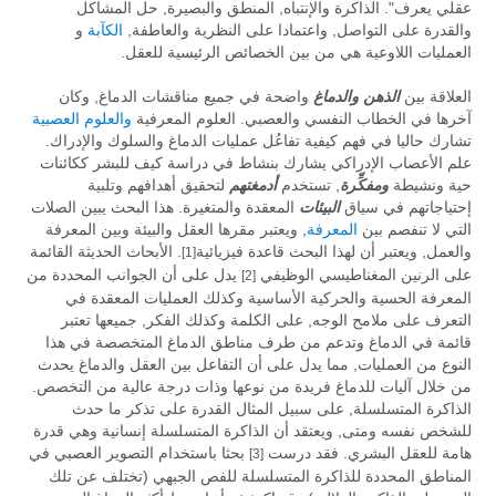
عقلي يعرف". الذاكرة والإنتباه, المنطق والبصيرة, حل المشاكل
والقدرة على التواصل, واعتمادا على النظرية والعاطفة,
الكآبة
و
العمليات اللاوعية هي من بين الخصائص الرئيسية للعقل.
العلاقة بين
الذهن
والدماغ
واضحة في جميع مناقشات الدماغ, وكان
آخرها في الخطاب النفسي والعصبي. العلوم المعرفية
والعلوم العصبية
تشارك حاليا في فهم كيفية تفاعُل عمليات الدماغ والسلوك والإدراك.
علم الأعصاب الإدراكي يشارك بنشاط في دراسة كيف للبشر ككائنات
حية ونشيطة
ومفكِّرة
, تستخدم
أدمغتهم
لتحقيق أهدافهم وتلبية
إحتياجاتهم في سياق
البيئات
المعقدة والمتغيرة. هذا البحث يبين الصلات
التي لا تنفصم بين
المعرفة
, ويعتبر مقرها العقل والبيئة وبين المعرفة
والعمل, ويعتبر أن لهذا البحث قاعدة فيزيائية
. الأبحاث الحديثة القائمة
[1]
على الرنين المغناطيسي الوظيفي
يدل على أن الجوانب المحددة من
[2]
المعرفة الحسية والحركية الأساسية وكذلك العمليات المعقدة في
التعرف على ملامح الوجه, على الكلمة وكذلك الفكر, جميعها تعتبر
قائمة في الدماغ وتدعم من طرف مناطق الدماغ المتخصصة في هذا
النوع من العمليات, مما يدل على أن التفاعل بين العقل والدماغ يحدث
من خلال آليات للدماغ فريدة من نوعها وذات درجة عالية من التخصص.
الذاكرة المتسلسلة, على سبيل المثال القدرة على تذكر ما حدث
للشخص نفسه ومتى, ويعتقد أن الذاكرة المتسلسلة إنسانية وهي قدرة
هامة للعقل البشري. فقد درست
بحثا باستخدام التصوير العصبي في
[3]
المناطق المحددة للذاكرة المتسلسلة للفص الجبهي (تختلف عن تلك