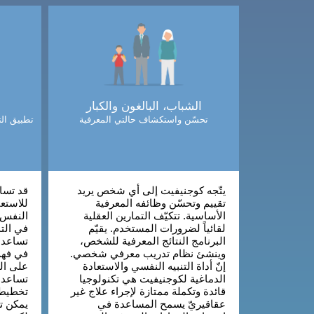
الشباب، البالغون والكبار
تحسّن واستكشاف حالتي المعرفية
تطبيق الت
يتّجه كوجنيفيت إلى أي شخص يريد
قد تساع
تقييم وتحسّن وظائفه المعرفية
للاستعا
الأساسية. تتكيّف التمارين العقلية
النفس و
لقائياً لضرورات المستخدم. يقيّم
في الت
البرنامج النتائج المعرفية للشخص،
تساعد 
وينشئ نظام تدريب معرفي شخصي.
في فهم
إنّ أداة التنبيه النفسي والاستعادة
على ال
الدماغية لكوجنيفيت هي تكنولوجيا
تساعد 
قائدة وتكملة ممتازة لإجراء علاج غير
تخطيط 
عقاقيريّ يسمح المساعدة في
يمكن ت