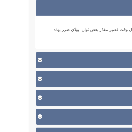
ح لنا حفظ معلومات قليلة (7±2 عناصر) خلال وقت قصير مقدّر بعض ثوان. يؤدّي ضرر بهذه