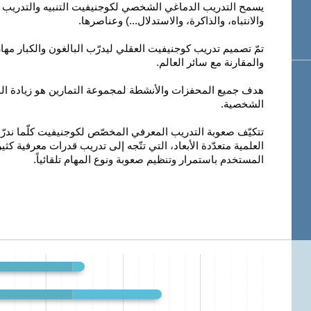
يسمح التدريب الدماغي الشخصي لكوجنيفيت التنبيه والتدريب وا
والانتباه، والذاكرة، والاستدلال...) وعناصرها.
تمّ تصميم تدريب كوجنيفيت العقلي ليدرّب البالغون والكبار مها
والمقارنة مع سائر العالم.
هدف جميع المحفزات والأنشطة لمجموعة التمارين هو زيادة ا
الشخصية.
تتكيّف صعوبة التدريب المعرفي المخصّص لكوجنيفيت كلّما ندرّب.
العلمية متعدّدة الأبعاد، التي تتّجه إلى تدريب قدرات معرفية كثيرة
المستخدم باستمرار وتنظيم صعوبة ونوع المهام تلقائياً.