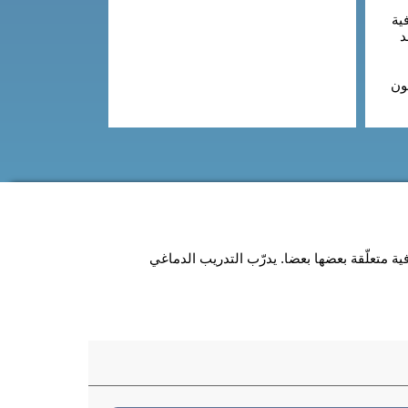
ية
د
ون
 متعلّقة بعضها بعضا. يدرّب التدريب الدماغي