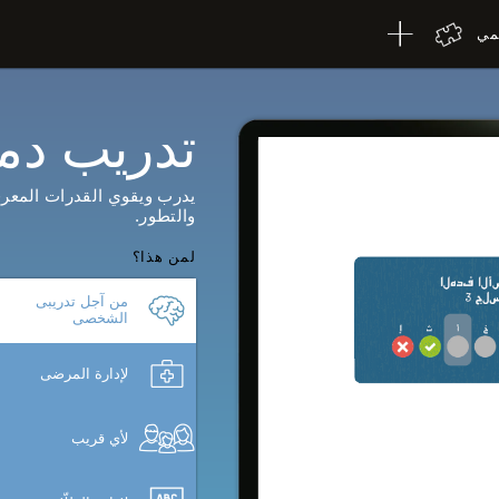
لمي
تدريب دم
يدرب ويقوي القدرات المعرفي
والتطور.
لمن هذا؟
من آجل تدريبى
الشخصى
لإدارة المرضى
لأي قريب