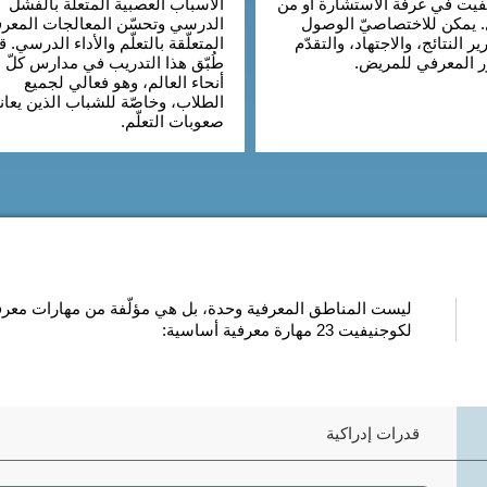
فيت في غرفة الاستشارة أو من
الأسباب العصبية المتعلٌّة بالفشل
. يمكن للاختصاصيّ الوصول
الدرسي وتحسّن المعالجات المعرف
ير النتائج، والاجتهاد، والتقدّم
المتعلّقة بالتعلّم والأداء الدرسي. ق
ّر المعرفي للمريض.
طُبّق هذا التدريب في مدارس كلّ
أنحاء العالم، وهو فعالي لجميع
الطلاب، وخاصّة للشباب الذين يعان
صعوبات التعلّم.
ليست المناطق المعرفية وحدة، بل هي مؤلّفة من مهارات معرفية
لكوجنيفيت 23 مهارة معرفية أساسية:
قدرات إدراكية