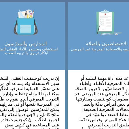
الاختصاصيون بالصحّة
المدارس والمدرّسون
نبيه والاستعادة المعرفية عند المرضى
استكشاف وتحسذن الأداء العقلي للطل
ابتكار تربوي والتربية العصبية.
د هذه أداة مهنية للتنبيه أو
إنّ تدريب كوجنيفيت العقلي الش
دة المعرفية الأطباء، وأطباء
سهل الاستخدام وقد يساعد أي مرب
الاختصاصيّين الآخرين بالصحّة
على تحسّن العملية المعرفية لطلّاب
دخّل المعرفي عند المرضى. قد
يمكننا بهذا البرنامج تنظيم وإدارة
معلومات كوجنيفيت ومقارنتها
التدريب المعرفي الذي يقوم به طلّا
 بعض أمراض بدقّة والعمل
في المدرسة نفسها أو في منازلهم
مجالات المعرفية الضعيفة.
يمكن للمدرّسين الوصول إلى تقري
نقاط الضعف والقوّة في
نتائج كامل، والاجتهاد، والتقدّم والت
علاج المريض وقياس تقدّمه.
لجميع الطلّاب. إنّ كوجنيفيت قادر
طبيق التدريب المعرفي
على المساعدة في كشف بعض