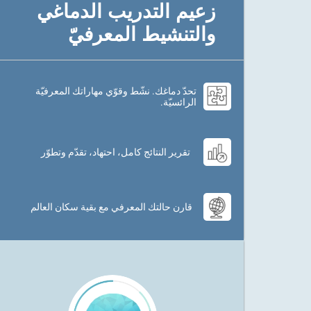
زعيم التدريب الدماغي
والتنشيط المعرفيّ
تحدّ دماغك. نشّط وقوّي مهاراتك المعرفيّة
الرائسيّة.
تقرير النتائج كامل، احتهاد، تقدّم وتطوّر
قارن حالتك المعرفي مع بقية سكان العالم