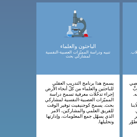
الباحثون والعلماء
اب.
تنبيه ودراسة المميّزات العصبية-النفسية
لمشاركي بحث
خصي
يسمح هذا برنامج التدريب العقلي
ٍّ
للباحثين والعلماء من كلّ أنحاء الأرض
ه.
إجراء تدخّلات معرفية تسمح دراسة
المميّزات العصبية-النفسية لمشاركي
بنا
بحث. يسمح كوجنيفيت توفير الوقت
.
للفريق العلمي والمشاركين، الامر
ر
الذي يسهّل جمع المعلومات، وإدارتها
طوّر
وتحليلها.