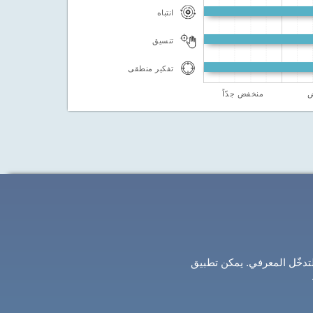
انتباه
تنسيق
تفكير منطقى
ض
منخفض جدّاً
لتدخّل المعرفي. يمكن تطبيق