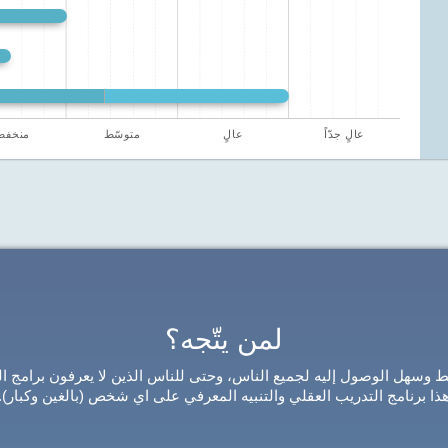
عالٍ جدّاً
عالٍ
متوسّط
منخف
لمن يتّجه؟
يط وسهل الوصول إليه لجميع الناس، وحتى للناس الذين لا يعرفون برامج ا
ذا برنامج التدريب العقلي والتنبيه المعرفي على اي شخص (بالغين وكبار).