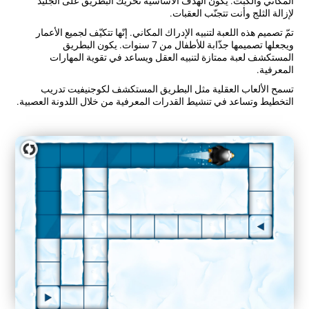
المكاني والكبت. يكون الهدف الأساسية تحريك البطريق على الجليد
لإزالة الثلج وأنت تتجنّب العقبات.
تمّ تصميم هذه اللعبة لتنبيه الإدراك المكاني. إنّها تتكيّف لجميع الأعمار
ويجعلها تصميمها جذّابة للأطفال من 7 سنوات. يكون البطريق
المستكشف لعبة ممتازة لتنبيه العقل ويساعد في تقوية المهارات
المعرفية.
تسمح الألعاب العقلية مثل البطريق المستكشف لكوجنيفيت تدريب
التخطيط وتساعد في تنشيط القدرات المعرفية من خلال اللدونة العصبية.