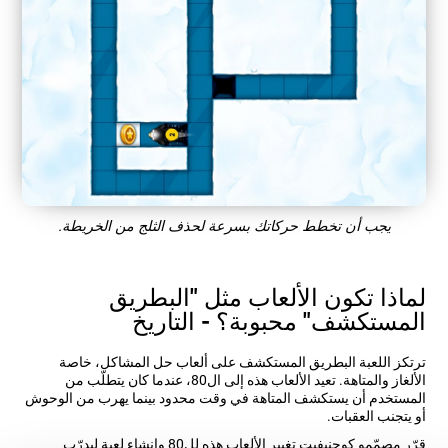
يجب أن تخطط حركاتك بسرعة لحذف الثلج من الخريطة.
لماذا تكون الألعاب مثل "البطريق
المستكشف" محبوبة؟ - التاريخ
ترتكز اللعبة البطريق المستكشف على ألعاب حل المشاكل، خاصة
الألغاز والمتاهة. تعيد الألعاب هذه إلى ال80، عندما كان يتطلّب من
المستخدم أن يستكشف المتاهة في وقت محدود بينما يهرب من الوحوش
أو يتجنب العقبات.
قرّر مصمّمو كوجنيفيت تغيير الألعاب هذه لل80 وإنشاء لعبة ليدرّب