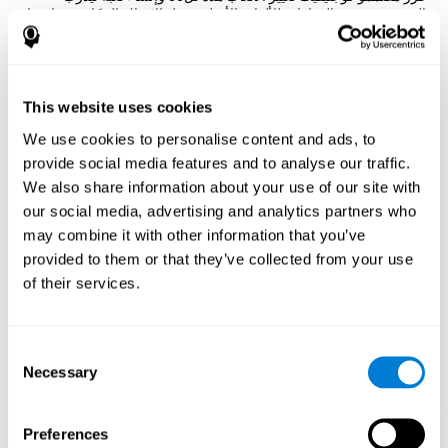
المستخدم نفس المهارات للألعاب الأصلية، مثل الإدراك المكاني، بما فيها
الكبت والتخطيط بإزالة الثلج من الخريطة.
كيف تحسّن اللعبة العقلية "البطريق
المستكشف" مهاراتي المعرفية؟
This website uses cookies
باستخدام ألعاب مثل البطريق المستكشف، ينشّط كوجنيفيت نمط تنشيط
We use cookies to personalise content and ads, to
عصبي نوعي. باللعب باستمرار وتدريب النمط هذا نساعد في إعادة تنظيم
provide social media features and to analyse our traffic.
الدوائر العصبية واستعادة الوظائف المعرفية الضعيفة.
We also share information about your use of our site with
إنّ تنبيه مهاراتنا المعرفية باستمرار قد يساعد في إنشاء نقاط تشابك
جديدة، تنظيم الدوائر العصبية وتحسين الوظائف المعرفية. هدف البطريق
our social media, advertising and analytics partners who
المستكشف هو تنبيه القدرات المتعلّقة بالتخطيط والإدراك المكاني.
may combine it with other information that you’ve
provided to them or that they’ve collected from your use
الأسبوع الأوّل
الأسبوع الثاني
الأسبوع الثالث
of their services.
Consent
Necessary
Selection
Preferences