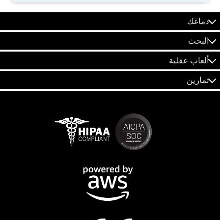
دماغك
البحث
ألعاب عقلية
تمارين