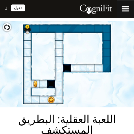
دخول
ال
اللعبة العقلية: البطريق
المستكشف