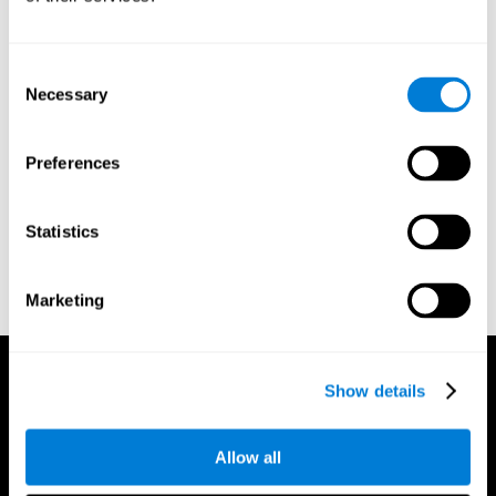
Gordon B, Caramazza A. Lexical decision for open- and closed-
class words: Failure to replicate differential frequency
sensitivity. Brain and Language. 1982;15:143–160.
Consent
Epstein, Johnson, Varia, Conners (2001). Neuropsychological
Necessary
Selection
assessment of response inhibition in adults with ADHD. Journal
of Clinical and Experimental Neuropsychology 23(3): pp. 362-
71.
Preferences
Conners, C. K. (1989). Manual for Conners’ rating scales. North
Tonawanda, NY: Multi-Health Systems.
Statistics
Dinges, D. I, & Powell, J. W. (1985). Microcomputer analysis of
performance on a portable, simple visual RT task sustained
operations. Behavior Research Methods, Instrumentation, and
Marketing
Computers, 17, 652–655
Show details
Allow all