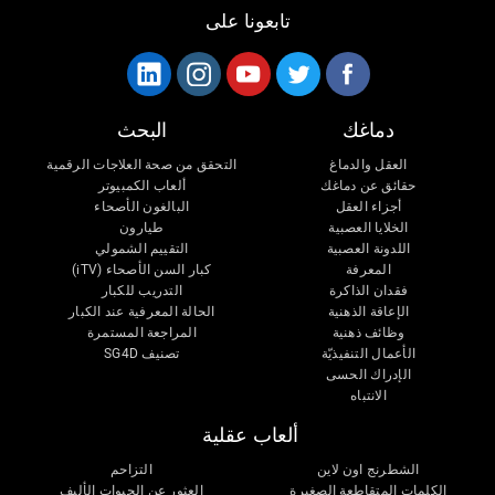
تابعونا على
دماغك
البحث
العقل والدماغ
التحقق من صحة العلاجات الرقمية
حقائق عن دماغك
ألعاب الكمبيوتر
أجزاء العقل
البالغون الأصحاء
الخلايا العصبية
طيارون
اللدونة العصبية
التقييم الشمولي
المعرفة
كبار السن الأصحاء (iTV)
فقدان الذاكرة
التدريب للكبار
الإعاقة الذهنية
الحالة المعرفية عند الكبار
وظائف ذهنية
المراجعة المستمرة
الأعمال التنفيذيّة
تصنيف SG4D
الإدراك الحسى
الانتباه
ألعاب عقلية
الشطرنج اون لاين
التزاحم
الكلمات المتقاطعة الصغيرة
العثور عن الحيوات الأليف