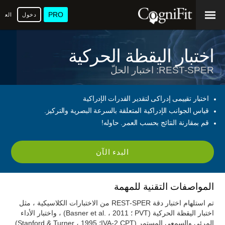
PRO
دخول
العرب
اختبار اليقظة الحركية
REST-SPER: اختبار الحلّ
اختبار تقييمى إدراكى لتقدير القدرات الإدراكية
قياس الجوانب الإدراكية المتعلقة بالسرعة البصرية والتركيز.
قم بمقارنة النتائج بحسب العمر. حاوله!
البدء الآن
المواصفات التقنية للمهمة
تم استلهام اختبار دقة REST-SPER من الاختبارات الكلاسيكية ، مثل
اختبار اليقظة الحركية (PVT ؛ Basner et al. ، 2011) ، واختبار الأداء
المرئي والسمعي المستمر (IVA-2 CPT؛ Stanford & Turner ، 1995)