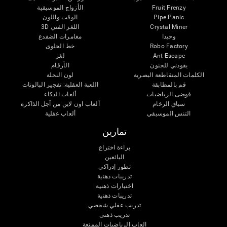
Fruit Frenzy
الأزواج الموسيقية
Pipe Panic
الوقت واللون
Crystal Miner
اللغز الفني 3D
وحيدا
مغامرات الضفدع
Robo Factory
خط الحلوى
Ant Escape
لغز
يقودني للجنون
الأرقام
الكلمات المتقاطعة البصرية
لون النحلة
قم بالمطابقة
اللعبة العقلية: تفجير البالونات
فوضى الرياضيات
ألعاب الذكاء
سباق الرخام
ألعاب اون لاين من آجل الذاكرة
التنس الموسيقي
ألعاب عقلية
تمارين
براءة اختراع
البائعين
تطور إدراكى
تدريبات ذهنية
اختبارات ذهنية
تدريبات ذهنية
تدريب عقلي شخصي
تدريب ذهنى
العاب الرياضيات الممتعة