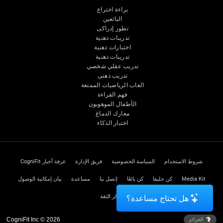
براءة اختراع
البائعين
تطور إدراكى
تدريبات ذهنية
اختبارات ذهنية
تدريبات ذهنية
تدريب عقلي شخصي
تدريب ذهنى
العاب الرياضيات الممتعة
فهم القراءة
الأطفال الموهوبون
معارك الدماغ
اختبار الذكاء
شروط الاستخدام
السياسة الخصوصية
فريق الإدارة
غرفة أخبار CogniFit
Media Kit
كن حليفا
كن بائعًا
إتصل بنا
مساعدة
بيان إمكانية الوصول
مركز الثقة
هل تحتاج مساعدة؟
CogniFit Inc © 2026
الجزائر