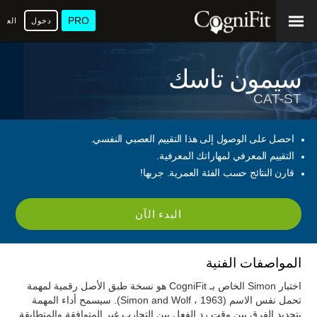
PRO
دخول
العرب
سيمون تاسك
CAT-ST
احصل على الوصول إلى هذا التقييم العصبي النفسي.
التقييم المعرفي لمهاراتك المعرفية.
قارن النتائج حسب الفئة العمرية. جربها!
البدء الآن
المواصفات الفنية
اختبار Simon الخاص بـ CogniFit هو نسخة طبق الأصل رقمية لمهمة
تحمل نفس الاسم (Simon and Wolf ، 1963). سيسمح أداء المهمة
بتحديد الفرق بين وقت رد الفعل بين التجارب غير المتوافقة والمتطابقة