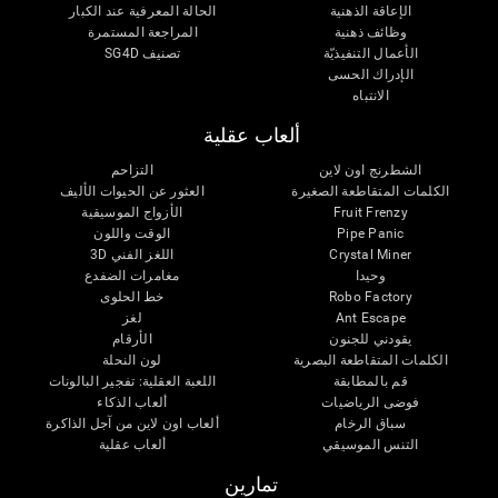
الإعاقة الذهنية
الحالة المعرفية عند الكبار
وظائف ذهنية
المراجعة المستمرة
الأعمال التنفيذيّة
تصنيف SG4D
الإدراك الحسى
الانتباه
ألعاب عقلية
الشطرنج اون لاين
التزاحم
الكلمات المتقاطعة الصغيرة
العثور عن الحيوات الأليف
Fruit Frenzy
الأزواج الموسيقية
Pipe Panic
الوقت واللون
Crystal Miner
اللغز الفني 3D
وحيدا
مغامرات الضفدع
Robo Factory
خط الحلوى
Ant Escape
لغز
يقودني للجنون
الأرقام
الكلمات المتقاطعة البصرية
لون النحلة
قم بالمطابقة
اللعبة العقلية: تفجير البالونات
فوضى الرياضيات
ألعاب الذكاء
سباق الرخام
ألعاب اون لاين من آجل الذاكرة
التنس الموسيقي
ألعاب عقلية
تمارين