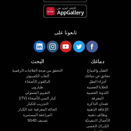
تابعونا على
دماغك
البحث
العقل والدماغ
التحقق من صحة العلاجات الرقمية
حقائق عن دماغك
ألعاب الكمبيوتر
أجزاء العقل
البالغون الأصحاء
الخلايا العصبية
طيارون
اللدونة العصبية
التقييم الشمولي
المعرفة
كبار السن الأصحاء (iTV)
فقدان الذاكرة
التدريب للكبار
الإعاقة الذهنية
الحالة المعرفية عند الكبار
وظائف ذهنية
المراجعة المستمرة
الأعمال التنفيذيّة
تصنيف SG4D
الإدراك الحسى