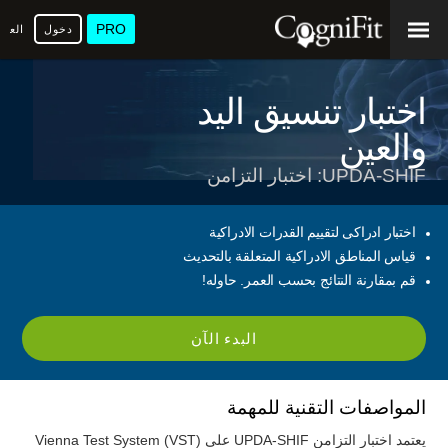
PRO
دخول
العرب
اختبار تنسيق اليد
والعين
UPDA-SHIF: اختبار التزامن
اختبار ادراكى لتقييم القدرات الادراكية
قياس المناطق الادراكية المتعلقة بالتحديث
قم بمقارنة النتائج بحسب العمر. حاوله!
البدء الآن
المواصفات التقنية للمهمة
يعتمد اختبار التزامن UPDA-SHIF على Vienna Test System (VST)