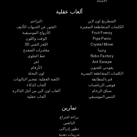
الانتباه
ألعاب عقلية
الشطرنج اون لاين
التزاحم
الكلمات المتقاطعة الصغيرة
العثور عن الحيوات الأليف
Fruit Frenzy
الأزواج الموسيقية
Pipe Panic
الوقت واللون
Crystal Miner
اللغز الفني 3D
وحيدا
مغامرات الضفدع
Robo Factory
خط الحلوى
Ant Escape
لغز
يقودني للجنون
الأرقام
الكلمات المتقاطعة البصرية
لون النحلة
قم بالمطابقة
اللعبة العقلية: تفجير البالونات
فوضى الرياضيات
ألعاب الذكاء
سباق الرخام
ألعاب اون لاين من آجل الذاكرة
التنس الموسيقي
ألعاب عقلية
تمارين
براءة اختراع
البائعين
تطور إدراكى
تدريبات ذهنية