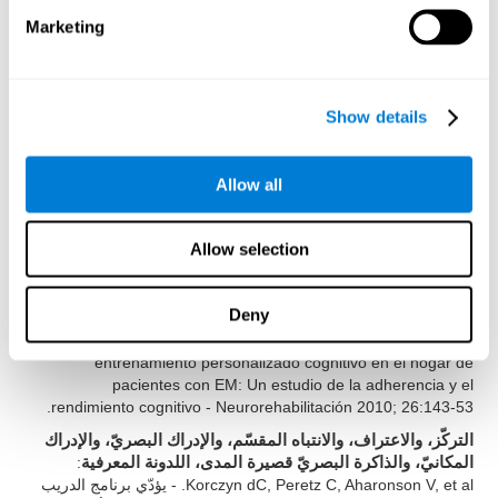
: Shatil E (2013). ¿El
والمراجعة البصريّة، والتسمية
Marketing
entrenamiento cognitivo y la actividad física combinados
mejoran las capacidades cognitivas más que cada uno por
separado? Un ensayo controlado de cuatro condiciones
aleatorias entre adultos sanos. Front. Aging Neurosci. 5:8. doi:
Show details
10.3389/fnagi.2013.00008
الذاكرة البصريّة، وذاكرة العمل، والتركّز، والإدراك المكانيّ،
: Peretz C, AD Korczyn, E Shatil, V Aharonson,
والإدراكي البصريّ
Allow all
Birnboim S, N. Giladi - Basado en un Programa Informático,
Entrenamiento Cognitivo Personalizado versus Juegos de
Ordenador Clásicos: Un Estudio Aleatorizado, Doble Ciego,
Allow selection
Prospectivo de la Estimulación Cognitiva - Neuroepidemiología
2011; 36:91-9.
Deny
:
الذاكرة على المدى القصير، والذاكرة البصريّة، وذاكرة العمل
Shatil E, A Metzer, Horvitz O, Miller R. - Basado en el
entrenamiento personalizado cognitivo en el hogar de
pacientes con EM: Un estudio de la adherencia y el
rendimiento cognitivo - Neurorehabilitación 2010; 26:143-53.
التركّز، والاعتراف، والانتباه المقسّم، والإدراك البصريّ، والإدراك
:
المكانيّ، والذاكرة البصريّ قصيرة المدى، اللدونة المعرفية
Korczyn dC, Peretz C, Aharonson V, et al. - يؤدّي برنامج الدريب