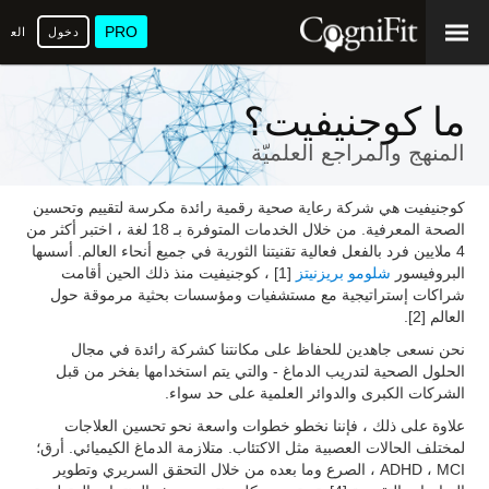
PRO
دخول
العرب
ما كوجنيفيت؟
المنهج والمراجع العلميّة
كوجنيفيت هي شركة رعاية صحية رقمية رائدة مكرسة لتقييم وتحسين
الصحة المعرفية. من خلال الخدمات المتوفرة بـ 18 لغة ، اختبر أكثر من
4 ملايين فرد بالفعل فعالية تقنيتنا الثورية في جميع أنحاء العالم. أسسها
البروفيسور
شلومو بريزنيتز
[1] ، كوجنيفيت منذ ذلك الحين أقامت
شراكات إستراتيجية مع مستشفيات ومؤسسات بحثية مرموقة حول
العالم [2].
نحن نسعى جاهدين للحفاظ على مكانتنا كشركة رائدة في مجال
الحلول الصحية لتدريب الدماغ - والتي يتم استخدامها بفخر من قبل
الشركات الكبرى والدوائر العلمية على حد سواء.
علاوة على ذلك ، فإننا نخطو خطوات واسعة نحو تحسين العلاجات
لمختلف الحالات العصبية مثل الاكتئاب. متلازمة الدماغ الكيميائي. أرق؛
ADHD ، MCI ، الصرع وما بعده من خلال التحقق السريري وتطوير