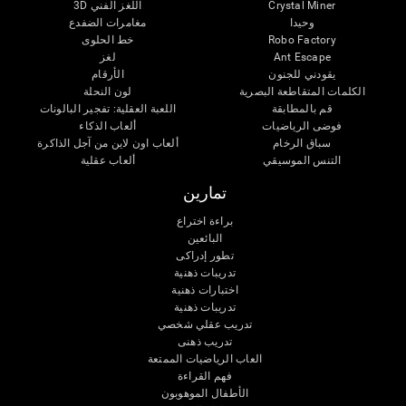
اللغز الفني 3D
Crystal Miner
وحيدا
مغامرات الضفدع
خط الحلوى
Robo Factory
لغز
Ant Escape
يقودني للجنون
الأرقام
الكلمات المتقاطعة البصرية
لون النحلة
قم بالمطابقة
اللعبة العقلية: تفجير البالونات
فوضى الرياضيات
ألعاب الذكاء
سباق الرخام
ألعاب اون لاين من آجل الذاكرة
التنس الموسيقي
ألعاب عقلية
تمارين
براءة اختراع
البائعين
تطور إدراكى
تدريبات ذهنية
اختبارات ذهنية
تدريبات ذهنية
تدريب عقلي شخصي
تدريب ذهنى
العاب الرياضيات الممتعة
فهم القراءة
الأطفال الموهوبون