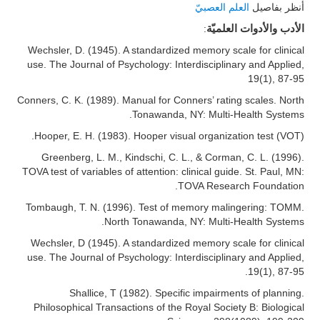
أنظر بفاصيل
العلم العصبيّ
:
الأدب والأدوات العلميّة
Wechsler, D. (1945). A standardized memory scale for clinical
use. The Journal of Psychology: Interdisciplinary and Applied,
19(1), 87-95
Conners, C. K. (1989). Manual for Conners’ rating scales. North
Tonawanda, NY: Multi-Health Systems.
Hooper, E. H. (1983). Hooper visual organization test (VOT).
Greenberg, L. M., Kindschi, C. L., & Corman, C. L. (1996).
TOVA test of variables of attention: clinical guide. St. Paul, MN:
TOVA Research Foundation.
Tombaugh, T. N. (1996). Test of memory malingering: TOMM.
North Tonawanda, NY: Multi-Health Systems.
Wechsler, D (1945). A standardized memory scale for clinical
use. The Journal of Psychology: Interdisciplinary and Applied,
19(1), 87-95.
Shallice, T (1982). Specific impairments of planning.
Philosophical Transactions of the Royal Society B: Biological