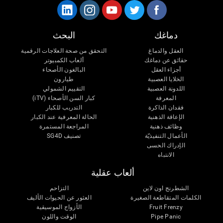
دماغك
البحث
العقل والدماغ
التحقق من صحة العلاجات الرقمية
حقائق عن دماغك
ألعاب الكمبيوتر
أجزاء العقل
البالغون الأصحاء
الخلايا العصبية
طيارون
اللدونة العصبية
التقييم الشمولي
المعرفة
كبار السن الأصحاء (iTV)
فقدان الذاكرة
التدريب للكبار
الإعاقة الذهنية
الحالة المعرفية عند الكبار
وظائف ذهنية
المراجعة المستمرة
الأعمال التنفيذيّة
تصنيف SG4D
الإدراك الحسى
الانتباه
ألعاب عقلية
الشطرنج اون لاين
التزاحم
الكلمات المتقاطعة الصغيرة
العثور عن الحيوات الأليف
الأزواج الموسيقية
Fruit Frenzy
الوقت واللون
Pipe Panic