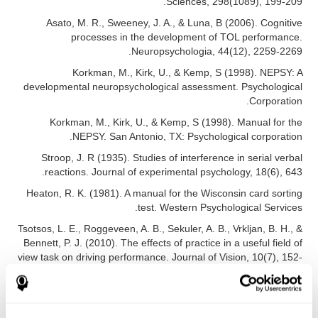
Sciences, 298(1089), 199-209.
Asato, M. R., Sweeney, J. A., & Luna, B (2006). Cognitive
processes in the development of TOL performance.
Neuropsychologia, 44(12), 2259-2269.
Korkman, M., Kirk, U., & Kemp, S (1998). NEPSY: A
developmental neuropsychological assessment. Psychological
Corporation.
Korkman, M., Kirk, U., & Kemp, S (1998). Manual for the
NEPSY. San Antonio, TX: Psychological corporation.
Stroop, J. R (1935). Studies of interference in serial verbal
reactions. Journal of experimental psychology, 18(6), 643.
Heaton, R. K. (1981). A manual for the Wisconsin card sorting
test. Western Psychological Services.
Tsotsos, L. E., Roggeveen, A. B., Sekuler, A. B., Vrkljan, B. H., &
Bennett, P. J. (2010). The effects of practice in a useful field of
view task on driving performance. Journal of Vision, 10(7), 152-
152.
Tsotsos, L. E., Roggeveen, A. B., Sekuler, A. B., Vrkljan, B. H., &
Bennett, P. J. (2010). The effects of practice in a useful field of