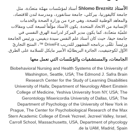
الأستاذ Shlomo Breznitz
أستاذ لمؤسّسات مهمّة متعدّدة، مثل
جامعة كاليفورنيا، بيركلي، جامعة ستانفورد، ومدرسة لندن للاقتصاد،
والمعاهد الوطنية للصحة، وهي جزء من وزارة الصحة والخدمات
الإنسانية من الاتحاد المتحدة. يكون الأستاذ مؤلّفاً لسبعة كتب ومقالات
علميّة متعدّدة، كما يكون مدير المركز لدراسة الهرق النفسي في
جامعة حيفا، حيث كان أستاذ علم النفس سيدة ديفيس، ورئيس الجامعة
ورئيساً. تلقّى برنامجه المشهور للتدريب DriveFit ™، المنتج التجاريّ
الأوّل لكوجنيفيت، الجائزة البريطانيّة الأمير مايكل للسلامة على الطرق.
الجامعات، والمستشفيات والؤسّسات التي نعمل معها
Biobehavioral Nursing and Health Systems of the University of
Washington, Seattle, USA; The Edmond J. Safra Brain
Research Center for the Study of Learning Disabilities
University of Haifa; Department of Neurology Albert Einstein
College of Medicine, Yeshiva University from NY, USA; The
Gerontology Misericordia University of Dallas, USA; The
Department of Psychology of the University of New York in
Prague, The Center for Psychobiological Research of the Max
Stern Academic College of Emek Yezreel, Jezreel Valley, Israel,
Carroll School, Massachusetts, USA, Department of phycology
de la UAM, Madrid, Spain.