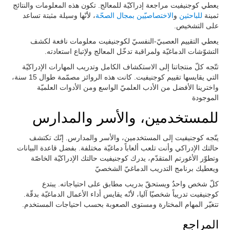
يعطي كوجنيفيت مراجعة إدراكيّة للمعالج. تكون هذه المعلومات والنتائج
ثمينة
للباحثين
و
الاختصاصيّين بمجال الصحّة
، لأنّها وسيلة مثبتة تساعد
على التشخيص.
يعطي التقييم العصبيّ-النفسيّ لكوجنيفيت معلومات نافعة لكشف
التشوّشات الدماغيّة ولمراقبة تدخّل المعالج ولإتباع استعادته.
تتّجه كلّ منتجاتنا إلى الاستكشاف الكامل وتدريب المهارات الإدراكيّة
التي يقايسها تقييم كوجنيفيت. كانت هذه الروائز مصمّمة طوال 15 سنة،
واخترينا الأفضل من الأدب العلميّ الواسع ومن الأدوات العلميّة
الموجودة
للمستخدمين، والأسر والمدارس
يتّجه كوجنيفيت إلى المستخدمين، والأسر والمدارس. إنّك تكتشف
حالتك الإدراكي وأنت تلعب ألعاباً دماغيّة مختلفة. بفضل قاعدة البيانات
وتطوّر الأغورتم المتقدّم، يدرك كوجنيفيت حالتك الإدراكيّة الخاصّة
ويعطيك برنامج التدريب الدماغيّ الشخصيّ
كلّ شخص واحدٌ ويستحقّ بدريب مطابق على احتياجاته. يبتدع
كوجنيفيت تدريباً شخصيّا آليا، لأنّه يقايس أداء الأعمال الدماغيّة بدقّة.
تتغيّر المهام المختارة ومستوى الصعوبة بحسب احتياجات المستخدم.
المراجع