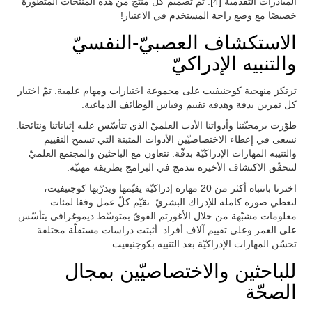
المبادرات التقدمية [4]. تم تصميم كل منتج من هذه المنتجات المتطورة
خصيصًا مع وضع راحة المستخدم في الاعتبار!
الاستكشاف العصبيّ-النفسيّ
والتنبيه الإدراكيّ
ترتكز منهجية كوجنيفيت على مجموعة اختبارات ومهام علمية. تمّ اختيار
كل تمرين بدقة وهدفه تقييم وقياس الوظائف الدماغية.
طوّرت برمجيّتنا وأدواتنا الأدب العلميّ الذي تتأسّس عليه إثباتاتنا ونتائجنا.
نسعى في إعطاء الاختصاصيّين الأدوات المثبتة التي تسمح التقييم
والتنيبه المهارات الإدراكيّة بدقّة. نتعاون مع الباحثين والمجتمع العلميّ
لنتحقّق الاكتشاف الأخيرة تندمج في البرامج بطريقة مهنيّة.
اخترنا بانتباه أكثر من 20 مهارة إدراكيّة يقيّمها ويدرّبها كوجنيفيت،
لنعطي صورة كاملة للإدراك البشريّ. نقيّم كلّ عمل وفقا لمئات
معلومات مشبّهة من خلال الأغورتم القويّ بمتوسّط ديموغرافي يتأسّس
على العمر وعلى تقييم آلاف أفراد. أثبتت دراسات مستقلّة مختلفة
تحسّن المهارات الإدراكيّة بعد التنبيه بكوجنيفيت.
للباحثين والاختصاصيّين بمجال
الصحّة