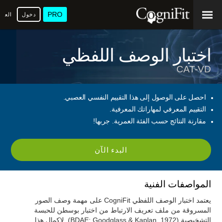
PRO
دخول
العرب
اختبار الوصف اللفظي
CAT-VD
احصل على الوصول إلى هذا التقييم النفسي العصبي.
التقييم المعرفي لمهاراتك المعرفية.
مقارنة النتائج حسب الفئة العمرية. جربها!
البدء الآن
المواصفات الفنية
يعتمد اختبار الوصف اللفظي CogniFit على مهمة وصف الصور
المسروقة من ملف تعريف الارتباط من اختبار بوسطن للحبسة
التشخيصية (BDAE; Goodglass & Kaplan, 1972). لإكمال هذا