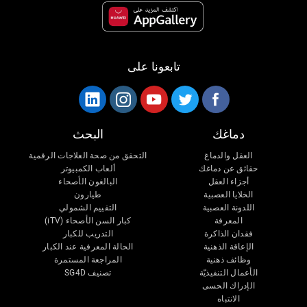
تابعونا على
دماغك
البحث
العقل والدماغ
التحقق من صحة العلاجات الرقمية
حقائق عن دماغك
ألعاب الكمبيوتر
أجزاء العقل
البالغون الأصحاء
الخلايا العصبية
طيارون
اللدونة العصبية
التقييم الشمولي
المعرفة
كبار السن الأصحاء (iTV)
فقدان الذاكرة
التدريب للكبار
الإعاقة الذهنية
الحالة المعرفية عند الكبار
وظائف ذهنية
المراجعة المستمرة
الأعمال التنفيذيّة
تصنيف SG4D
الإدراك الحسى
الانتباه