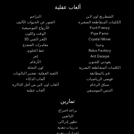
ألعاب عقلية
الشطرنج اون لاين
التزاحم
الكلمات المتقاطعة الصغيرة
العثور عن الحيوات الأليف
Fruit Frenzy
الأزواج الموسيقية
Pipe Panic
الوقت واللون
Crystal Miner
اللغز الفني 3D
وحيدا
مغامرات الضفدع
Robo Factory
خط الحلوى
Ant Escape
لغز
يقودني للجنون
الأرقام
الكلمات المتقاطعة البصرية
لون النحلة
قم بالمطابقة
اللعبة العقلية: تفجير البالونات
فوضى الرياضيات
ألعاب الذكاء
سباق الرخام
ألعاب اون لاين من آجل الذاكرة
التنس الموسيقي
ألعاب عقلية
تمارين
براءة اختراع
البائعين
تطور إدراكى
تدريبات ذهنية
اختبارات ذهنية