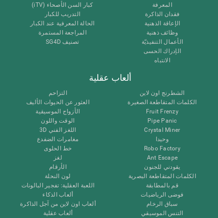
المعرفة
كبار السن الأصحاء (iTV)
فقدان الذاكرة
التدريب للكبار
الإعاقة الذهنية
الحالة المعرفية عند الكبار
وظائف ذهنية
المراجعة المستمرة
الأعمال التنفيذيّة
تصنيف SG4D
الإدراك الحسى
الانتباه
ألعاب عقلية
الشطرنج اون لاين
التزاحم
الكلمات المتقاطعة الصغيرة
العثور عن الحيوات الأليف
Fruit Frenzy
الأزواج الموسيقية
Pipe Panic
الوقت واللون
Crystal Miner
اللغز الفني 3D
وحيدا
مغامرات الضفدع
Robo Factory
خط الحلوى
Ant Escape
لغز
يقودني للجنون
الأرقام
الكلمات المتقاطعة البصرية
لون النحلة
قم بالمطابقة
اللعبة العقلية: تفجير البالونات
فوضى الرياضيات
ألعاب الذكاء
سباق الرخام
ألعاب اون لاين من آجل الذاكرة
التنس الموسيقي
ألعاب عقلية