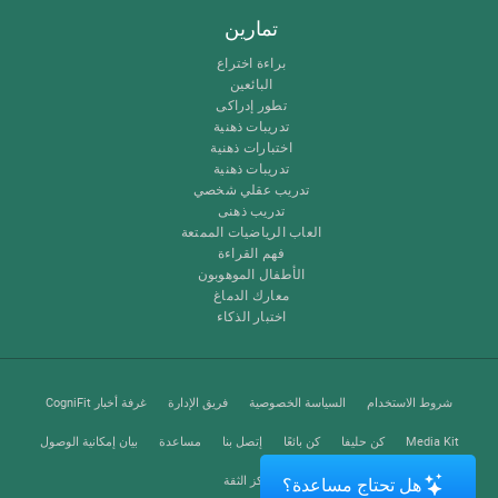
تمارين
براءة اختراع
البائعين
تطور إدراكى
تدريبات ذهنية
اختبارات ذهنية
تدريبات ذهنية
تدريب عقلي شخصي
تدريب ذهنى
العاب الرياضيات الممتعة
فهم القراءة
الأطفال الموهوبون
معارك الدماغ
اختبار الذكاء
شروط الاستخدام
السياسة الخصوصية
فريق الإدارة
غرفة أخبار CogniFit
Media Kit
كن حليفا
كن بائعًا
إتصل بنا
مساعدة
بيان إمكانية الوصول
مركز الثقة
هل تحتاج مساعدة؟