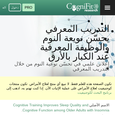
PRO
دخول
العرب
التدريب المعرفي
يحسّن نويعة النوم
والوظيفة المعرفية
عند الكبار بالأرق
إعلانن علمي في تحسّن نوعية النوم من خلال
التدريب المعرفي
تكون الصفحة هذه للعلم فقط. لا نبيع أي منتج لعلاج الأمراض. تكون منتجات
كوجنيفيت لعلاج الأمراض على عملية الإثبات الآن. إذا كنت تهتم به، اذهب إلى
برنامج البحث لكوجنيفيت
الاسم الأصلي:
Cognitive Training Improves Sleep Quality and
.
Cognitive Function among Older Adults with Insomnia