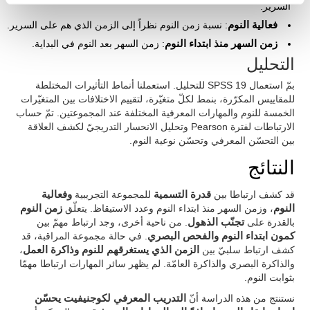
السرير.
فعالية النوم
: نسبة زمن النوم نظراً إلى الزمن الذي هم على السرير.
زمن السهر منذ ابتداء النوم
: زمن السهر بعد النوم في البداية.
التحليل
بمّ استعمال SPSS 19 للتحليل. استعملنا أنماط التأثيرات المختلطة
للمقاييس المكرّرة، بنمط لكلّ متغيّرة، لتقييم الاختلافات بين المتغيّرات
الخمسة للنوم والمهارات المعرفية المختلفة عند المجموعتين. تمّ حساب
الارتباطات لفترة Pearson وتحليل الانحسار التدريجيّ لكشف العلاقة
بين التحسّن المعرفي وتحسّن نوعية النوم.
النتائج
قد كشف ارتباطا بين
قدرة التسمية
للمجموعة التجريبية
وفعالية
النوم
، وزمن السهر منذ ابتداء النوم وعدد الاستيقاظ. يتعلّق
زمن النوم
بالقدرة على
تجنّب الذهول
. من ناحية أخرى، وجد ارتباط مهمّ بين
كمون ابتداء النوم والفحص البصري
. في حالة مجموعة المراقبة، قد
كشف ارتباط سلبيّ بين
الزمن الذي يستغرقهم للنوم وذاكرة العمل
،
والذاكرة البصري والذاكرة العامّة. لم يظهر سائر المهارات ارتباطا مهمّا
بثوابت النوم.
نستنتج من هذه الدراسة أنّ
التدريب المعرفي لكوجنيفيت يحسّن