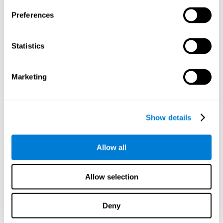
النوم
ثلاث ليال في الأسبوع على الأقلّ. كانت نوعية نومهم رديئة أيضاً
منذ ستّة أشهر. قد استثنينا المرضى الذين درجتهم <26 في MMSE
Preferences
(Mini-mental state examination)، أو درجة >40 في ZSDS (Zung
Self-rating Depression Scale)، أو درجة >60 في استبيان القلق. قد
استثنينا عن الدراسة أيضاً المرضى الذين كانوا يعانون مشاكل البصر أو
Statistics
السمع، أو الامراض الطبية أو العصبية المهمّة، والأشخاص الذين كانوا
يعانون إدمان الكحول أو مشاكل بمخدّرات أخرى، و اضطرابات
طبنفسية، وتوقف التنفس أثناء النوم، وتناذر الحركات المكرّرة في
Marketing
الساقين، والذين كانوا يستعملون الأدوية التي تؤثّر في الجهاز العصبي
المركزي (ما عاد الأدوية للنوم).
التدخّل في مجموعة المراقبة
Show details
تلقّت مجموعة المراقبة برنامج التدريب خلال 8 أسابيع، الذي خلافاً
لكوجنييفيت، لم يدرّب أية مهاة معرفية، ولم يطابق على عمل
المشاركين، ولم يعط أي تقرير.
كان عليهم أن يفعلوا مهام القراءة
Allow all
والرسم البسيطة
.
المتغيّرات المقيسة
Allow selection
قد قُيّم من خلال
كوجنيفيت 17 مهارة معرفية
. إضافةً إلى ذلك، من
خلال جهاز في نسع المشاركين تمّ قياس ل:
وقت النوم
: الوقت من
الذهاب إلى السرير إلى الإستيقاظ.
Deny
كمون ابتداء النوم
: الوقت الذي يستغرقهم النوم منذ الذهاب إلى