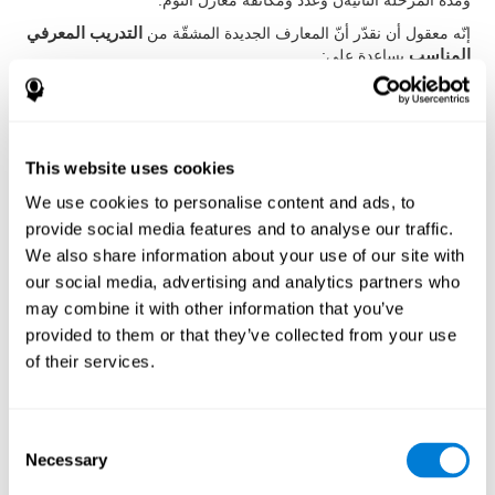
ومدة المرحلة الثانيةن وعدد ومكاثفة مغازل النوم.
إنّه معقول أن نقدّر أنّ المعارف الجديدة المشقّة من
التدريب المعرفي
المناسب
يساعدة على:
تغيير تركيب النوم، تحسّن نوعية النوم، تحسّن الحالة المعرفية.
المنهجية
This website uses cookies
We use cookies to personalise content and ads, to
تصميم الدراسة
provide social media features and to analyse our traffic.
قد تم تجربة طبية مراقب خلال 11 أسبوعاً عند الكبار المستقلين الذين
We also share information about your use of our site with
يعانون الأرق، من خلال تصميم مجموعتين:
التدخّل بكوجنيفيت
our social media, advertising and analytics partners who
(المجموعة التجريبية)
والتدخّل غير النوعيّ
(مجموعة المراقبة).
may combine it with other information that you’ve
قد تمّ قياس الحالة المعرفي للمشاركين قبل بداية التدريب وبعده.
provided to them or that they’ve collected from your use
لذلك، استعملنا
مجموعات التقييم لكوجنيفيت
. ذهب مساعد البحث إلى
of their services.
بيت المشاركين ليقوم بالتسجيل في برنامج كوجنيفيت. اتّصل
المساعدون بالمشاركين كلّ أسبوعين لتسهيل الانضمام للتدخّل.
المشاركون
Consent
قد اتّصلنا بالمشاكين من خلال العلانية ومؤتمرات في ديار العجزة. كان
Necessary
Selection
جميع المشاركين كباراً كانوا يشتكون من
مشاكل عند ابتداء أو إبقاء