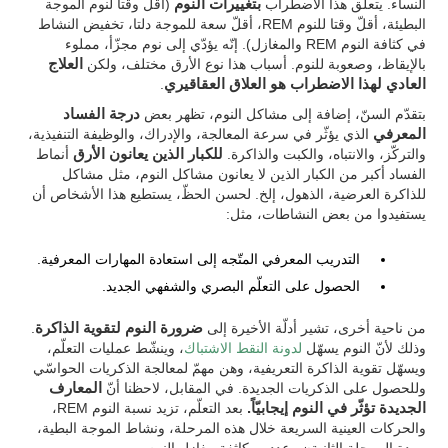
النساء. يتعلّق هذا الاضطراب
بتغييرات النوم
(أقل وقتا لنوم الموجة
البطيئة، أقلّ وقتا للنوم REM، أقلّ سعة للموجة دلتا، تخفيض النشاط
في كثافة النوم REM والمغازل). إنّه يؤدّي إلى نوم مجزّأ، مملوء
بالإيقاظ، وصعوبة للنوم. أسباب هذا نوع الأرق مختلف، ولكن
العلاج
العادي لهذا الاضطراب هو العلاق العقاقيري
.
بتقدّم السنّ، إضافة إلى مشاكل النوم، تظهر بعض
درجة الفساد
المعرفي
الذي يؤثّر في سرعة المعالجة، والإدراك، والوظيفة التنفيذية،
والتركّز، والانتباه، والكبت والذاكرة.
للكبار الذين يعانون الأرق
أنماط
الفساد أكبر من الكبار الذين لا يعانون مشاكل النوم، مثل مشاكل
للذاكرة العرضية، الذهول، إلخ. لحسن الحظّ، يستطيع هذا الأشخاص أن
يستفيدوا من بعض النشاطات، مثل:
التدريب المعرفي المتّجه إلى استعادة المهارات المعرفية.
الحصول على التعلّم البصري والشفهي الجديد.
من ناحية أخرى، تشير أدلّة الأخيرة إلى
ضرورة النوم لتقوية الذاكرة
.
وذلك لأنّ النوم يسهّل
لدونة النقط الاشتباك
، وينشّط عمليات التعلّم،
ويسهّل تقوية الذاكرة التعريفية، وهن مهمّ لمعالجة الذكريات الحواسّي
وللحصول على الذكريات الجديدة. في المقابل، لاحظنا أنّ
المعارف
الجديدة تؤثّر في النوم إيجابيّاً.
بعد التعلّم، تزيد نسبة النوم REM،
والحركات العينية السريعة خلال هذه المرحلة، ونشاط الموجة البطية،