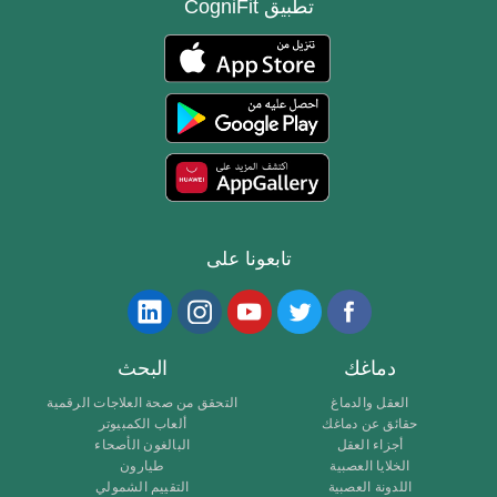
تطبيق CogniFit
تابعونا على
دماغك
البحث
العقل والدماغ
التحقق من صحة العلاجات الرقمية
حقائق عن دماغك
ألعاب الكمبيوتر
أجزاء العقل
البالغون الأصحاء
الخلايا العصبية
طيارون
اللدونة العصبية
التقييم الشمولي