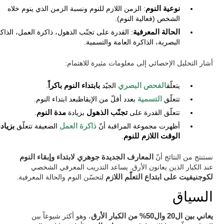
نوعية النوم
: الزمن اللازم للنوم ونسبة الزمن الذي ينوم خلاه
الشخص (فعالية النوم).
الحالة المعرفية
: القدرة على تجنّب الذهول، ذاكرة العمل، الذاك
البصرية، الذاكرة العامة والتسمية.
أشار التحليل الإحصائي إلى معلومات مثيرة للاهتمام:
يتعلّق
الفحص البصري
الجيّد
بابتداء النوم باكراً
.
تتعلّق
التسمية
بعدد أقلّ من الإيقاظبعد ابتداء النوم.
تتعلّق القدرة على
تجنّب الذهول
بزيادة
مدة النوم
.
أظهرت مجموعة المراقبة أنّ
ذاكرة العمل
الضعيفة تتعلّق
بزياد
الوقت اللازم للنوم
.
نستنتج من النتائج أنّ
المعارف الجديدة جوهري لابتداء وإبقاء النوم
عند الكبار الذين يعانون الأرق. يساعد التدريب المعرفي الشخصي
لكوجنيفيت على ابتداع التعلّم اللازم
لتحسّن النوم والحالة المعرفية.
السياق
يعاني بين ال20 وال50% من الكبار الأرق
، وهو أكثر شيوعاً بين