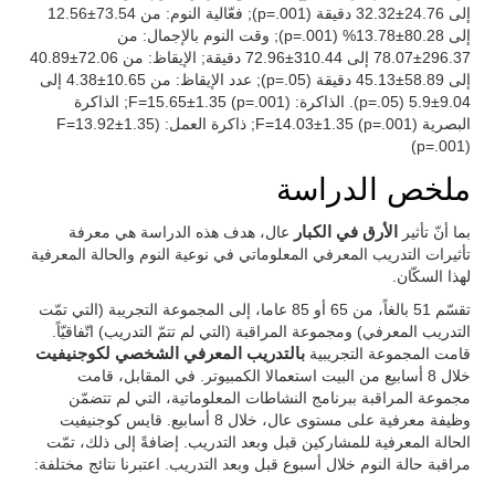
إلى 24.76±32.32 دقيقة (p=.001); فعّالية النوم: من 73.54±12.56
إلى 80.28±13.78% (p=.001); وقت النوم بالإجمال: من
296.37±78.07 إلى 310.44±72.96 دقيقة; الإيقاظ: من 72.06±40.89
إلى 58.89±45.13 دقيقة (p=.05); عدد الإيقاظ: من 10.65±4.38 إلى
9.04±5.9 (p=.05). الذاكرة: F=15.65±1.35 (p=.001); الذاكرة
البصرية F=14.03±1.35 (p=.001); ذاكرة العمل: F=13.92±1.35)
(p=.001)
ملخص الدراسة
بما أنّ تأثير
الأرق في الكبار
عال، هدف هذه الدراسة هي معرفة
تأثيرات التدريب المعرفي المعلوماتي في نوعية النوم والحالة المعرفية
لهذا السكّان.
تقسّم 51 بالغاً، من 65 أو 85 عاما، إلى المجموعة التجريبة (التي تمّت
التدريب المعرفي) ومجموعة المراقبة (التي لم تتمّ التدريب) اتّفاقيّاً.
قامت المجموعة التجريبية
بالتدريب المعرفي الشخصي لكوجنيفيت
خلال 8 أسابيع من البيت استعمالا الكمبيوتر. في المقابل، قامت
مجموعة المراقبة ببرنامج النشاطات المعلوماتية، التي لم تتضمّن
وظيفة معرفية على مستوى عال، خلال 8 أسابيع. قايس كوجنيفيت
الحالة المعرفية للمشاركين قبل وبعد التدريب. إضافةً إلى ذلك، تمّت
مراقبة حالة النوم خلال أسبوع قبل وبعد التدريب. اعتبرنا نتائج مختلفة: