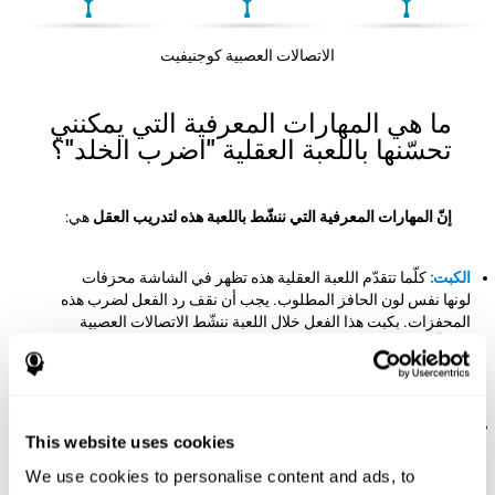
الاتصالات العصبية كوجنيفيت
ما هي المهارات المعرفية التي يمكنني
تحسّنها باللعبة العقلية "اضرب الخلد"؟
إنّ المهارات المعرفية التي ننشّط باللعبة هذه لتدريب العقل
هي:
الكبت:
كلّما تتقدّم اللعبة العقلية هذه تظهر في الشاشة محزفات
لونها نفس لون الحافز المطلوب. يجب أن نقف رد الفعل لضرب هذه
المحفزات. بكبت هذا الفعل خلال اللعبة ننشّط الاتصالات العصبية
المتعلّقة بالكبت. إنّ تقوية هذه المهارة المعرفية المهمّة تساعدنا في
إيقاف السلوك غير المناسب و إنشاء أجوبة من خلال الانتباه
والاستدلال.
زمن الكمون:
في هذا التحدّي العقلي يجب أن نضرب الحافز
This website uses cookies
المطلوب قبل اختفائه، لذلك نحتاج إلى رد الفعل الجيّد لضربها في
الوقت. بممارسة هذه اللعبة ننشّط زمن الكمون. إنّ تحسّن هذه
We use cookies to personalise content and ads, to
القدرة المعرفية يساعدنا في العمل بسرعة أمام المحفزات