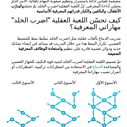
مصمّمة لقياس أدائنا باستمرار وتنظيم صعوبة المهام تلقائيّاً، الأمر الذي
يحسّن أداءنا المعرفي. إنّ اللعبة العقلية
اضرب الخلد
تمّ تحسّنها
ليدرّب
الأطفال، والبالغين والكبار قدراتهم المعرفية الأساسية
.
كيف تحسّن اللعبة العقلية "اضرب الخلد"
مهاراتي المعرفية؟
بتدريب الدماغ بألعاب عقلية مثل
اضرب الخلد
ننشّط نمط للتنشيط
العصبي. تكرار النمط هذا من خلال التدريب قد يساعد في إنشاء تشابك
جديد ودوائر عصبية قادرة على تنظيم
واستعادة الوظائف المعرفية
الضعيفة
.
تمّ تصميم اللعبة العقلية
اضرب الخلد
لتنبيه قوة التكيف للجهاز العصبي
والمساعدة
الدماغ
في الاستعادة من اضطرابات تركيبية، اضطرابات أو
أضرار تصيب مهاراتنا المعرفية.
الأسبوع الأوّل
الأسبوع الثاني
الأسبوع الثالث