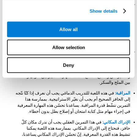
التنسيق بين العين واليد:
لتقدّم هذه اللعبة العقلية نحتاج إلى اتّجاه
الفأرة إلى كلّ حافز مطلوب بسرعة ودقّة. بممارسة هذه اللعبة
Show details
للتدريب الدماغي نساعد في تدريب وتقوية التنسيق بين العين واليد.
إنّ تحسّن هذه القدرة المعرفية مفيد لتحسّن حذقنا عند الأنشطة
اليدوية. مثلاً، عندما نكتب، أو نقود، ونمارس الرياضة وحتّى نفتح
Allow all
لعبة. تسمح لنا هذه المهارة المعرفية إجراء مهمة منسقة بحسب
المعلومات البصرية.
Allow selection
الإدراك البصري:
لتقدّم هذه اللعبة العقلية يجب أن نركّز في كشف
لون كلّ حافز ومميزاته. بإجراء هذا التمرين باستمرار ننشّط ونقوّي
الإدراك البصري. يسمح تحسّن هذه المهارة المعرفية تخفيض
Deny
الأخطاء الإدراكية في حياتنا اليومية. مثلاً، عند القيادة، والرسم،
وتفسير نصّ والطبخ. تسمح لنا هذه المهارة التمييز بين التوبل والخلط
بين الملح والسكر.
المراقبة:
في هذه اللعبة للتدريب الدماغي يجب أن نعرف إذا كنّا نتّجه
إلى الحافز الصحيح أم يجب أن نغيّر الاستراتيجية. بممارسة هذا
التمرين ننشّط قدرة المراقبة. يساعدنا تحسّن هذه المهارة المعرفية
في إجراء مهام مثل كتابة امتحان أو إصلاح بطل بدون أخطاء.
الإدراك المكاني:
في هذا التمرين العقلي يجب أن ندرك مكان كلّ
حافز، فنحتاج إلى الإدراك المكاني. بممارسة هذه اللعبة يمكننا
تنشيط هذه القدرة المعرفية. إنّ تحسّن الإدراك المكاني يساعدنا،