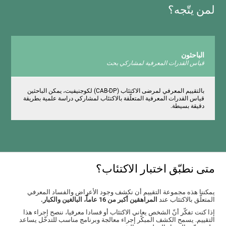
لمن يتّجه؟
الباحثون
قياس القدرات المعرفية لمشاركي بحث
بالتقييم المعرفي لمرضى الاكتئاب (CAB-DP) لكوجنيفيت، يمكن الباحثين
قياس القدرات المعرفية المتعلّقة بالاكتئاب لمشاركي دراسة علمية بطريقة
دقيقة بسيطة.
متى نطبّق اختبار الاكتئاب؟
يمكننا هذه مجموعة التقييم أن نكشف وجود الأعراض والفساد المعرفي
المتعلّق بالاكتئاب عند
المراهقين أكبر من 16 عاماً، البالغين والكبار.
إذا كنت تفكّر أنّ الشخص يعاني الاكتئاب أو فسادا معرفيا، ننصح إجراء هذا
التقييم. يسمح الكشف المبكّر إجراء معالجة وبرنامج مناسب للتدخّل يساعد