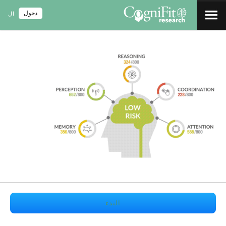
دخول
ال
البدء