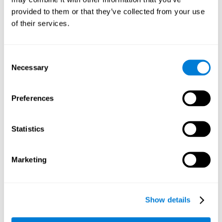
provided to them or that they’ve collected from your use
of their services.
الإحساس
القدرة على تفسير محفزات بيئتنا.
Consent
Necessary
Selection
الإدراك المكاني
الإدراك المكاني والاكتئاب. الإدراك المكاني هو القدرة على
Preferences
تفسير الأشياء حولنا ومعرفة مكاننا في العالم. للأشخاص الذين
يعانون الاكتئاب تيه زمكانيّ.
Statistics
الإدراك البصري
الإدراك البصري وباركنسون. الإدراك البصري هو القدرة على
تفسيير المعلومات التي تصل إلى عينينا من البيئة. هناك
Marketing
اضطرابات الإدراك البصري عند الأشخاص الذين يعانون
الاكتئاب. تؤدّي هذه الاضطرابات إلى صعوبات لكشف الاختلاف
بين الأبيض والأسود.
Show details