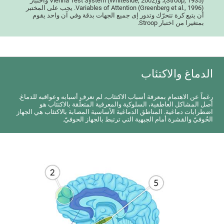
(Stroop, 1935)، وVienna Test System (Whiteside, 2002) واختبار
Variables of Attention (Greenberg et al., 1996). يجب على المختبر
أن يتبع كرة تتحرّك وتدور إى جميع الجهات بدقة وفي آن واحد يقوم
بمتغيرا من اختبار Stroop.
الدماغ والاكتئاب
رغماً عن الاهتمام بمعرفة أسباب الاكتئاب، لم نعرف أسبابه وعواقبه للدماغ.
أصل المشاكل العاطفية، السلوكية والمعرفية المتعلّقة بالاكتئاب هو
اضطرابات دماغية. المناطق الدماغية الأساسية المصابة بالاكتئاب هي الجهاز
الحُوفيّ والقشرة أمام الجبهية التي ترتبط بالجهاز الحوفيّ.