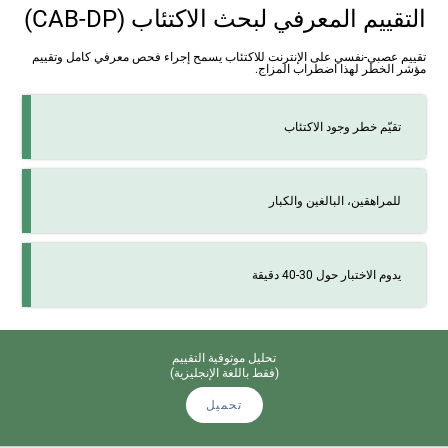
التقييم المعرفي لبحث الاكتئاب
(CAB-DP)
تقييم عصبي-نفسي على الإنترنت للاكتئاب يسمح إجراء فحص معرفي كامل وتقييم
مؤشر الخطر لهذا اضطراب المزاج.
تقيّم خطر وجود الاكتئاب
للمراهقين، البالغين والكبار
يدوم الاختبار حول 30-40 دقيقة
تحليل موثوقية التقييم
(فقط باللغة الإنجليزية)
تحميل