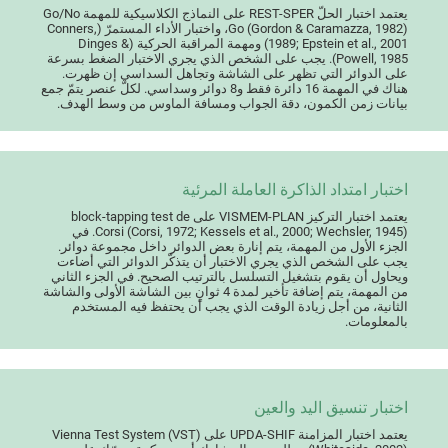
يعتمد اختبار الحلّ REST-SPER على النماذج الكلاسيكية للمهمة Go/No
Go (Gordon & Caramazza, 1982)، واختبار الأداء المستمرّ (Conners,
1989; Epstein et al., 2001) ومهمة المراقبة الحركية (Dinges &
Powell, 1985). يجب على الشخص الذي يجري الاختبار الضغط بسرعة
على الدوائر التي تظهر على الشاشة وتجاهل السداسي إن ظهرت.
هناك في المهمة 16 دائرة فقط و8 دوائر وسداسي. لكلّ عنصر يتمّ جمع
بيانات زمن الكمون، دقة الجواب ومسافة الماوس من وسط الهدف.
اختبار امتداد الذاكرة العاملة المرئية
يعتمد اختبار التركيز VISMEM-PLAN على block-tapping test de
Corsi (Corsi, 1972; Kessels et al., 2000; Wechsler, 1945). في
الجزء الأول من المهمة، يتم إنارة بعض الدوائر داخل مجموعة دوائر.
يجب على الشخص الذي يجري الاختبار أن يتذكّر الدوائر التي أضاءت
ويحاول أن يقوم بتشغيل التسلسل بالترتيب الصحيح. في الجزء الثاني
من المهمة، يتم إضافة تأخير لمدة 4 ثوانٍ بين الشاشة الأولى والشاشة
الثانية، من أجل زيادة الوقت الذي يجب أن يحتفظ فيه المستخدم
بالمعلومات.
اختبار تنسيق اليد والعين
يعتمد اختبار المزامنة UPDA-SHIF على Vienna Test System (VST)