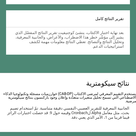
تقرير النتائج كامل
بعد نهاية اختبار الاكتئاب، ينشئ كوجنيفيت تقرير النتائج المفصّل الذي
يشير إلى مؤشّر خطر هذا الاضطراب، والأعراض، والجانبية المعرفية،
وتحليل النتائج والنصائح. تعطي النتائج معلومات مهمة لكشف
استراتيجيات الدعم.
نتائج سيكومترية
يستخدم التقييم المعرفي لمرضى الاكتئاب (CAB-DP) خوارزميات مسجلة وتكنولوجيا الذكاء
الاصطناعي التي تسمح تحليل متغيرات متعدّدة وإعلان وجود باركنسون بنتائج سيكومترية
مرضية.
الجانبية المعرفية للتقرير العصبي-النفسي دقيقة متناسبة. تمّ استخدام تصيم
بحث، مثل معامل Alpha لCronbach وقيمه حول 9. قد حصلت اختبارات الرائز
قيما قريبا من 1، الأمر الذي يعني دقة.