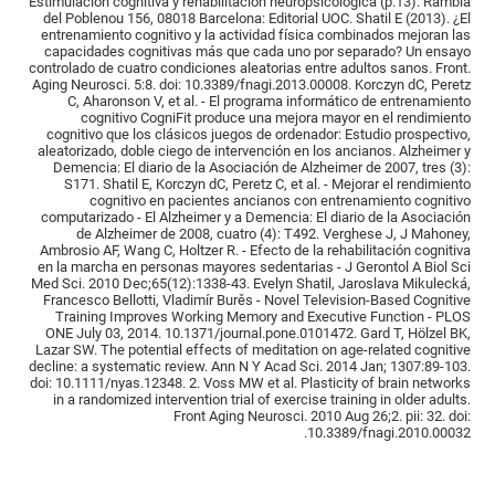
Estimulación cognitiva y rehabilitación neuropsicológica (p.13). Rambla
del Poblenou 156, 08018 Barcelona: Editorial UOC. Shatil E (2013). ¿El
entrenamiento cognitivo y la actividad física combinados mejoran las
capacidades cognitivas más que cada uno por separado? Un ensayo
controlado de cuatro condiciones aleatorias entre adultos sanos. Front.
Aging Neurosci. 5:8. doi: 10.3389/fnagi.2013.00008. Korczyn dC, Peretz
C, Aharonson V, et al. - El programa informático de entrenamiento
cognitivo CogniFit produce una mejora mayor en el rendimiento
cognitivo que los clásicos juegos de ordenador: Estudio prospectivo,
aleatorizado, doble ciego de intervención en los ancianos. Alzheimer y
Demencia: El diario de la Asociación de Alzheimer de 2007, tres (3):
S171. Shatil E, Korczyn dC, Peretz C, et al. - Mejorar el rendimiento
cognitivo en pacientes ancianos con entrenamiento cognitivo
computarizado - El Alzheimer y a Demencia: El diario de la Asociación
de Alzheimer de 2008, cuatro (4): T492. Verghese J, J Mahoney,
Ambrosio AF, Wang C, Holtzer R. - Efecto de la rehabilitación cognitiva
en la marcha en personas mayores sedentarias - J Gerontol A Biol Sci
Med Sci. 2010 Dec;65(12):1338-43. Evelyn Shatil, Jaroslava Mikulecká,
Francesco Bellotti, Vladimír Burěs - Novel Television-Based Cognitive
Training Improves Working Memory and Executive Function - PLOS
ONE July 03, 2014. 10.1371/journal.pone.0101472. Gard T, Hölzel BK,
Lazar SW. The potential effects of meditation on age-related cognitive
decline: a systematic review. Ann N Y Acad Sci. 2014 Jan; 1307:89-103.
doi: 10.1111/nyas.12348. 2. Voss MW et al. Plasticity of brain networks
in a randomized intervention trial of exercise training in older adults.
Front Aging Neurosci. 2010 Aug 26;2. pii: 32. doi:
10.3389/fnagi.2010.00032.