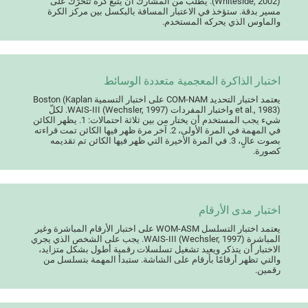
(Whiteside, 2002). يطلب من المشارك أن يتبع كرة تتحرّك على
مسير بدقة. ستؤخذ في الاعتبار المسافة بالبكسل بين مركز الكرة
والماوس الذي يحركه المستخدم.
اختبار الذاكرة المعجمية متعددة الوسائط
يعتمد اختبار التحديد COM-NAM على اختبار التسمية Boston (Kaplan
et al., 1983) واختبار المفردات WAIS-III (Wechsler, 1997). لكلّ
شيء يجب المستخدم أن يختار من بين ثلاثة احتمالات: 1. يظهر الكائن
في المهمة في المرة الأولى، 2. آخر مرة ظهر فيها الكائن تمت قراءته
بصوت عالٍ، 3. في المرة الأخيرة التي ظهر فيها الكائن تم تقديمه
كصورة.
اختبار مدى الأرقام
يعتمد اختبار التسلسل WOM-ASM على اختبار الأرقام المباشرة وغير
المباشرة WAIS-III (Wechsler, 1997). يجب على الشخص الذي يجري
الاختبار أن يتذكر ويعيد تشغيل تسلسلات رقمية أطول بشكل متزايد،
والتي تظهر أرقامًا بأرقام على الشاشة. ستبدأ المهمة بتسلسل من
رقمين.