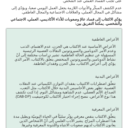
على تجنّب الفساد العملي عند الشخص.
عدم الكشف المبكّر والأدوات اللازمة يجعل العمل اليومي صعبا، ويؤدّي إلى
مشاكل في المجال العملي، والعلاقات الاجتماعية والمجال العاطفي.
يؤدّي الاكتئاب إلى فساد عامّ وصعوبات للأداء الأكاديمي، العملي، الاجتماعي
والشخصي. يمكننا التفريق بين:
الأعراض العاطفية
الأعراض الأساسية عند الاكتئاب هي الحزن، عدم الاهتمام، الذنب
وعدم الأمر. الدوبامين والسيروتونين النقالات العصبية الرئيسية
المسؤولة عن تنظيم الحالة العاطفية. تشير دراسات مختلفة إلى أنّ
نشاط الدوبامين والسيروتونين المنخفض يتعلّق بالاكتئاب، الأمر الذي
يؤدّي إلى أعراض الاكتئاب، مثل الحزن وفقدان العاطفة.
الأعراض البدنية
تتعلّق اضطرابات الاكتبئاب بفقدان التوازن الكيميائي عند النقلات
العصبية. تظهر بعض الأحاسيس البدنية خلال الاكتئاب، مثل التعب،
الصداع، الألم العضلي، عدم الشاهية ومشاكل النوم. إذا كنت تكشف
هذا نوع الأعراض، ننصح إجراء اختبار الاكتئاب لكوجنيفيت (CAB-DP).
الأعراض المعرفية
يتعلّق الاكتئاب بنقص معرفي يؤثّر سلبيّاً في الحياة اليوميّة ويطيل مدة
هذا اضطراب المزاج. يشير الأدب العلمي إلى أنّ الأشخاص الذين
يعانون الاكتئاب لديهم صعوبات الانتباه واللدونة المعرفية وغيرها.