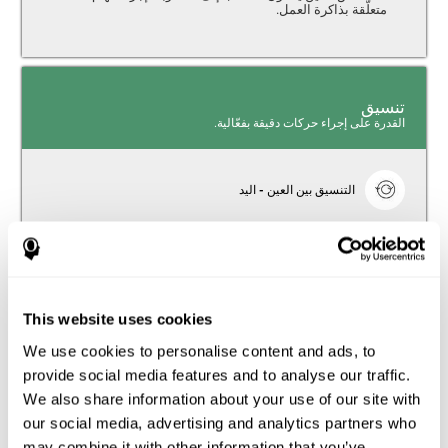
متعلّقة بذاكرة العمل.
تنسيق
القدرة على إجراء حركات دقيقة بفعّالية.
التنسيق بين العين - اليد
التنسيق بين العين واليد والاكتئاب. التنسيق بين العين واليد هو
القدرة التي تسمح لنا الفعالية لإجراء المهام الحركية بيدينا التي
تطلب تقريراً بصريّاً. يؤدّي اطضراب هذه المهارة إلى البطء
الحركي وصعوبات المعالجة والدقّة. تشير بعض الدراسات إلى
أنّ اضطراب التنسيق بين العين واليد عند المرضى الذين
يعانون الاكتئاب مسبّب ببطء وعدم الدوبامين.
This website uses cookies
مدة الإجابة
We use cookies to personalise content and ads, to
provide social media features and to analyse our traffic.
زمن الكمون والاكتئاب. زمن الكمون هو الوقت الذي يمضي
We also share information about your use of our site with
من إدراك شيء حتّى الاستجابة إليه. للأشخاص الذين يعانون
الاكتئاب بطء زمن الكمون.
our social media, advertising and analytics partners who
may combine it with other information that you’ve