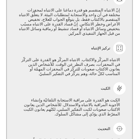
إنّ الانتباه المنقسم هو قدرة دماغنا على الانتباه لمحفزات
مختلفة في آن واحد والاستجابة لمتطلبات البيئة. لا يتعلّق الانتباه
المنقصم بالاكتئاب فقط، بل يتوقّع الجواب للعلاج، تخفيض
الأعراض وخطر الانتكاس. إنّ فساد القدرة على الانتباه مسبّب
بتخفيض وسائل الانتباه أو فساد تنشيط أو رماقبة وسائل الانتباه
من قبل الحهاز التنفيذي المركيز.
تركيز الإنتباه
الانتباه المركّز والاكتئاب. الانتباه المركّز هو القدرة على التركّز
في المحفزات، بصرف النظر عن الوقت. للأشخاص الذين
يعانون الاكتئاب صعوبات للتركّز في المحفزات المهمّة أو
المناسب لكلّ حالة، وهم يتركّز في التفكير السلبيّ.
الكبت
الكبت هو القدرة على مراقبة الاستجابة التلقائيّة وإنشاء
الأجوبة المراقبة بالانتباه والاستدلال. للأشخاص الذين يعانون
الاكتئاب صعوبات لكبت التفكير السلبي، لكنّهم يعانون الكبت
المفرّط الذي يؤدّي إلى مشاكل السلوك.
التحديث