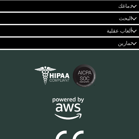
دماغك
البحث
ألعاب عقلية
تمارين