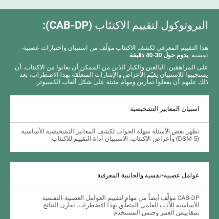
البروتوكول لتقييم الاكتئاب (CAB-DP):
هذا التقييم المعرفي لكشف الاكتئاب مؤلّف من استبيان واختبارات عصبية-
نفسية.
يدوم حول 30-40 دقيقة
.
على المراهقين، البالغين والكبار الذين من الممكن أن يعانوا من الاكتئاب، أن
يستجيبوا للاستبيان يقيّم الأعراض والإشارات المتعلّقة بهذا الاضطراب، بعد
ذلك عليهم أن يفعلوا تمارين ومهام مثبتة على شكل ألعاب الكمبيوتر.
اسبيان المعايير التشخيصية
تظهر بعض الأسئلة سهلة الجواب لكشف المعايير التشخيصية الأساسية
(DSM-5) وأعراض الاكتئاب. الاستبيان أداة التقييم للاكتئاب.
عوامل عصبية-نفسية والجانبية المعرفية
CAB-DP مؤلّف أيضاً من مهام لتقييم العوامل العصبية-النفسية
الأساسية للأدب العلمي المتعلّق بهذا الاضطراب. نقارن النتائج
بمقاييس العمر وجنس المستخدم