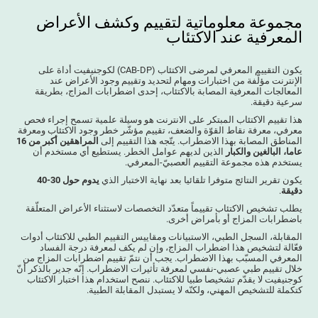
مجموعة معلوماتية لتقييم وكشف الأعراض
المعرفية عند الاكتئاب
يكون التقييم المعرفي لمرضى الاكتئاب (CAB-DP) لكوجنيفيت أداة على
الإنترنت مؤلّفة من اختبارات ومهام لتحديد وتقييم وجود الأعراض عند
المعالجات المعرفية المصابة بالاكتئاب، إحدى اضطرابات المزاج، بطريقة
سرعية دقيقة.
هذا تقييم الاكتئاب المبتكر على الانترنت هو وسيلة علمية تسمح إجراء فحص
معرفي، معرفة نقاط القوّة والضعف، تقييم مؤشّر خطر وجود الاكتئاب ومعرفة
المناطق المصابة بهذا الاضطراب. يتّجه هذا التقييم إلى
المراهقين أكبر من 16
عاما، البالغين والكبار
الذين لديهم عوامل الخطر. يستطيع أي مستخدم أن
يستخدم هذه مجموعة التقييم العصبيّ-المعرفي.
يكون تقرير النتائج متوفرا تلقائيا بعد نهاية الاختبار الذي
يدوم حول 30-40
دقيقة
.
يطلب تشخيص الاكتئاب تقييماً متعدّد التخصصات لاستثناء الأعراض المتعلّقة
باضطرابات المزاج أو بأمراض أخرى.
المقابلة، السجل الطبي، الاستبيانات ومقاييس التقييم الطبي للاكتئاب أدوات
فعّالة لتشخيص هذا اضطراب المزاج، وإن لم يكف لمعرفة درجة الفساد
المعرفي المسبّب بهذا الاضطراب. يجب أن نتمّ تقييم اضطرابات المزاج من
خلال تقييم طبي عصبي-نفسي لمعرفة تأثيرات الاضطراب. إنّه جدير بالذكر أنّ
كوجنيفيت لا يقدّم تشخيصا طبيا للاكتئاب. ننصح استخدام هذا اختبار الاكتئاب
كتكملة للتشخيص المهني، ولكنّه لا يستبدل المقابلة الطبية.