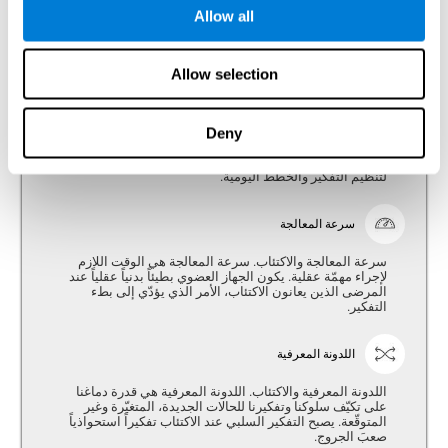
تفكير منطقى
Allow all
القدرة على تنظيم المعلومات بفعّالية.
Allow selection
التخطيط
التخطيط والاكتئاب. التخطيط هو القدرة على تنظيم الطريقة
Deny
الفضلى للحصول على الأهداف. للأشخاص الذين يعانون
الاكتئاب اضطرابات التخطيط، الأمر الذي يؤدّي إلى مشاكل
لتنظيم التفكير والخطط اليومية.
سرعة المعالجة
سرعة المعالجة والاكتئاب. سرعة المعالجة هي الوقت اللازم
لإجراء مهمّة عقلية. يكون الجهاز العضوي بطيئاً بدنياً عقلياً عند
المرضى الذين يعانون الاكتئاب، الأمر الذي يؤدّي إلى بطء
التفكير.
اللدونة المعرفية
اللدونة المعرفية والاكتئاب. اللدونة المعرفية هي قدرة دماغنا
على تكيّف سلوكنا وتفكيرنا للحالات الجديدة، المتغيّرة وغير
المتوقّعة. يصبح التفكير السلبي عند الاكتئاب تفكيراً استحواذياً
صعبَ الجروج.