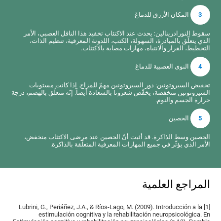
3
المكان الأزرق للدماغ
سقوط النورادرينالين: يحدث عند الاكتئاب تخفيد هذا الناقل العصبي، الأمر
الذي يتعلّق بالمبادرة، السهولة، الكتب، اللدونة المعرفية، تنظيم الذات،
التخطيط، القرار والانتباه، مهارات مصابة بالاكتئاب.
4
النوى العصبية للدماغ
تخفيض السيروتونين: دور السيروتونين مهمّ للمزاج. إذا كانت مستويات
السيروتونين منخفضة، يخفّض شعرونا بالسعادة أيضاً. إنّه متعلّق بالهضم، درجة
حرارة الجسم والنوم.
5
الحصين
الحصين وسط الذاكرة. قد أثبت أنّ الحصين عند مرضى الاكتئاب منخفض،
الأمر الذي يؤثّر في جميع المهارات المعرفية المتعلّقة بالذاكرة.
المراجع العلمية
[1] Lubrini, G., Periáñez, J.A., & Ríos-Lago, M. (2009). Introducción a la
estimulación cognitiva y la rehabilitación neuropsicológica. En