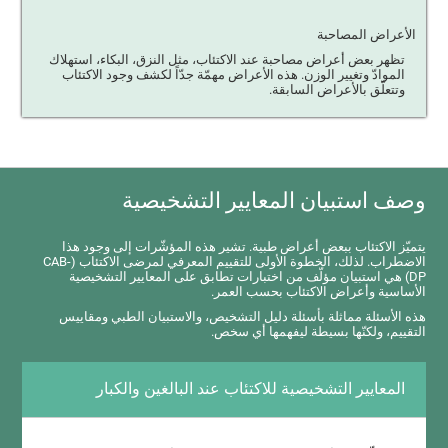
الأعراض المصاحبة
تظهر بعض أعراض مصاحبة عند الاكتئاب، مثل النزق، البكاء، استهلاك
الموادّ وتغيير الوزن. هذه الأعراض مهمّة جدّاً لكشف وجود الاكتئاب
وتتعلّق بالأعراض السابقة.
وصف استبيان المعايير التشخيصية
يتميّز الاكتئاب ببعض أعراض طبية. تشير هذه المؤشّرات إلى وجود هذا
الاضطراب. لذلك، الخطوة الأولى للتقييم المعرفي لمرضى الاكتئاب (CAB-
DP) هي استبيان مؤلّف من اختبارات تطابق على المعايير التشخيصية
الأساسية وأعراض الاكتئاب بحسب العمر.
هذه الأسئلة مماثلة بأسئلة دليل التشخيص، والاستبيان الطبي ومقاييس
التقييم، ولكنّها بسيطة ليفهمها أي سخص.
المعايير التشخيصية للاكتئاب عند البالغين والكبار