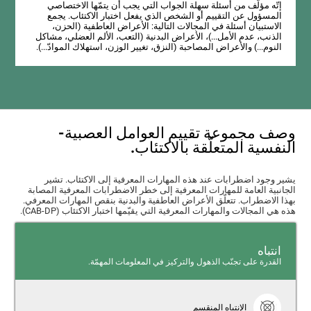
إتّه مؤلّف من أسئلة سهلة الجواب التي يجب أن يتمّها الاختصاصي
المسؤول عن التقييم أو الشخص الذي يفعل اختبار الاكتئاب. يجمع
الاستبيان أسئلة في المجالات التالية: الأعراض العاطفية (الحزن،
الذنب، عدم الأمل...)، الأعراض البدنية (التعب، الألم العضلي، مشاكل
النوم...) والأعراض المصاحبة (النزق، تغيير الوزن، استهلاك الموادّ...).
وصف مجموعة تقييم العوامل العصبية-
النفسية المتعلّقة بالاكتئاب.
يشير وجود اضطرابات عند هذه المهارات المعرفية إلى الاكتئاب. تشير
الجانبية العامة للمهارات المعرفية إلى خطر الاضطرابات المعرفية المصابة
بهذا الاضطراب. تتعلّق الأعراض العاطفية والبدنية بنقص المهارات المعرفي.
هذه هي المجالات والمهارات المعرفية التي يقيّمها اختبار الاكتئاب (CAB-DP).
انتباه
القدرة على تجنّب الذهول والتركيز في المعلومات المهمّة.
الإنتباه المنقسم