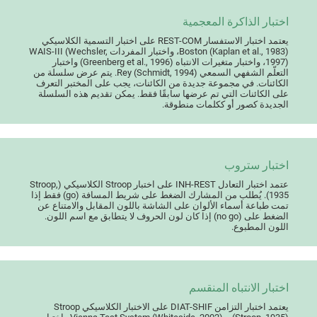
اختبار الذاكرة المعجمية
يعتمد اختبار الاستفسار REST-COM على اختبار التسمية الكلاسيكي
Boston (Kaplan et al., 1983)، واختبار المفردات WAIS-III (Wechsler,
1997)، واختبار متغيرات الانتباه (Greenberg et al., 1996) واختبار
التعلّم الشفهي السمعي Rey (Schmidt, 1994). يتم عرض سلسلة من
الكائنات. في مجموعة جديدة من الكائنات، يجب على المختبر التعرف
على الكائنات التي تم عرضها سابقًا فقط. يمكن تقديم هذه السلسلة
الجديدة كصور أو ككلمات منطوقة.
اختبار ستروب
عتمد اختبار التعادل INH-REST على اختبار Stroop الكلاسيكي (Stroop,
1935). يُطلب من المشارك الضغط على شريط المسافة (go) فقط إذا
تمت طباعة أسماء الألوان على الشاشة باللون المقابل والامتناع عن
الضغط على (no go) إذا كان لون الحروف لا يتطابق مع اسم اللون.
اللون المطبوع.
اختبار الانتباه المنقسم
يعتمد اختبار التزامن DIAT-SHIF على الاختبار الكلاسيكي Stroop