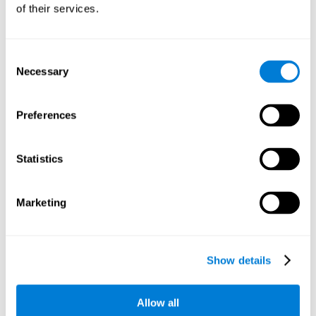
of their services.
Consent
Necessary
Selection
Preferences
تأثيرات التدريب بالكمبيوتر في الوظائف التنفيذية
والأداء الأكاديمي عند الأطفال
Statistics
Conesa, P. J., & Duñabeitia, J. A. (2021). Effects of computer-
based training on children’s executive functions and academic
Marketing
achievement. The Journal of Educational Research, 1–10.
https://doi.org/10.1080/00220671.2021.1998881
رؤية المقال الكامل على PubMed
Show details
Allow all