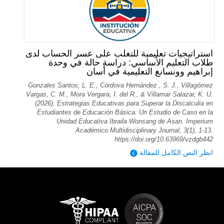
استراتيجيات تعليمية للتغلب على عسر الحساب لدى
طلاب التعليم الأساسي: دراسة حالة في وحدة
إبراهيم وونسانغ التعليمية في أسان
Gonzales Santos, L. E., Córdova Hernández , S. J., Villagómez
Vargas, C. M., Mora Vergara, I. del R., & Villamar Salazar, K. U.
(2026). Estrategias Educativas para Superar la Discalculia en
Estudiantes de Educación Básica: Un Estudio de Caso en la
Unidad Educativa Ibraila Wonsang de Asan. Imperium
Académico Multidisciplinary Journal, 3(1), 1-13.
https://doi.org/10.63969/vzdgb442
انظر النص الكامل للمقالة