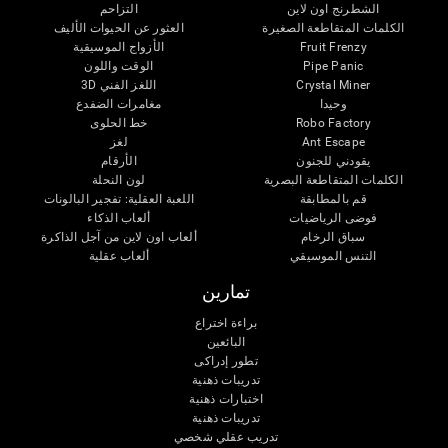
الشطرنج اون لاين
التزاحم
الكلمات المتقاطعة الصغيرة
العثور عن الحيوات الأليف
الأزواج الموسيقية
Fruit Frenzy
الوقت واللون
Pipe Panic
اللغز الفني 3D
Crystal Miner
وحيدا
مغامرات الضفدع
خط الحلوى
Robo Factory
لغز
Ant Escape
يقودني للجنون
الأرقام
الكلمات المتقاطعة البصرية
لون النحلة
قم بالمطابقة
اللعبة العقلية: تفجير البالونات
فوضى الرياضيات
ألعاب الذكاء
سباق الرخام
ألعاب اون لاين من آجل الذاكرة
التنس الموسيقي
ألعاب عقلية
تمارين
براءة اختراع
البائعين
تطور إدراكى
تدريبات ذهنية
اختبارات ذهنية
تدريبات ذهنية
تدريب عقلي شخصي