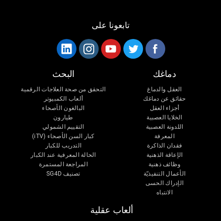
تابعونا على
دماغك
البحث
العقل والدماغ
التحقق من صحة العلاجات الرقمية
حقائق عن دماغك
ألعاب الكمبيوتر
أجزاء العقل
البالغون الأصحاء
الخلايا العصبية
طيارون
اللدونة العصبية
التقييم الشمولي
المعرفة
كبار السن الأصحاء (iTV)
فقدان الذاكرة
التدريب للكبار
الإعاقة الذهنية
الحالة المعرفية عند الكبار
وظائف ذهنية
المراجعة المستمرة
الأعمال التنفيذيّة
تصنيف SG4D
الإدراك الحسى
الانتباه
ألعاب عقلية