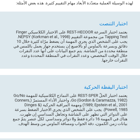
لهذه الوسيلة العملية متعدّدة الأبعاد مهام التقييم كثيرة. هذه بعض الأمثلة:
اختبار التنصت
يعتمد اختبار السرعة REST-HECOOR على الاختبار الكلاسيكي Finger
Tapping Test من مجموعة التقييم NEPSY (Korkman et al., 1998).
يجب على الشخص الذي يجري المهمة أن يضغط مرّاة كثيرة خلال 10
دقائق وبسرعة بالماوس أو بالاصبع إن يستخدم جهاز يعمل باللمس في
منطقة محددة من الشاشة. يتم جمع البيانات على أنها عدد النقرات
خلال الوقت المخصص، وعدد النقرات في المنطقة المحددة وعدد
النقرات خارجها.
اختبار اليقظة الحركية
يعتمد اختبار الحلّ REST-SPER على النماذج الكلاسيكية للمهمة Go/No
Go (Gordon & Caramazza, 1982)، واختبار الأداء المستمرّ (Conners,
1989; Epstein et al., 2001) ومهمة المراقبة الحركية (Dinges &
Powell, 1985). يجب على الشخص الذي يجري الاختبار الضغط بسرعة
على الدوائر التي تظهر على الشاشة وتجاهل السداسي إن ظهرت.
هناك في المهمة 16 دائرة فقط و8 دوائر وسداسي. لكلّ عنصر يتمّ جمع
بيانات زمن الكمون، دقة الجواب ومسافة الماوس من وسط الهدف.