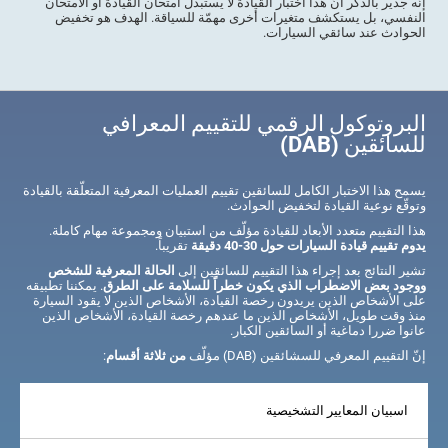
إنّه جدير بالذكر أنّ هذا اختبار القيادة لا يستبدل امتحان القيادة أو الامتحان
النفسي، بل يستكشف متغيرات أخرى مهمّة للسياقة. الهدف هو تخفيض
الحوادث عند سائقي السيارات.
البروتوكول الرقمي للتقييم المعرافي
للسائقين (DAB)
يسمح هذا الاختبار الكامل للسائقين تقييم العمليات المعرفية المتعلّقة بالقيادة
وتوقّع نوعية القيادة لتخفيض الحوادث.
هذا التقييم متعدد الأبعاد للقيادة مؤلّف من استبيان ومجموعة مهام كاملة.
يدوم تقييم قيادة السيارات حول 30-40 دقيقة
تقريباً.
تشير النتائج بعد إجراء هذا التقييم للسائقين إلى
الحالة المعرفية للشخص
ووجود بعض الاضطراب الذي يكون خطراً للسلامة على الطرق
. يمكننا تطبيقه
على الأشخاص الذين يريدون رخصة القيادة، الأشخاص الذين لا يقود السيارة
منذ وقت طويل، الأشخاص الذين ما عندهم رخصة القيادة، الأشخاص الذين
عانوا ضررا دماغية أو السائقين الكبار.
إنّ التقييم المعرفي للسشائقين (DAB) مؤلّف
من ثلاثة أقسام
:
اسبيان المعايير التشخيصية