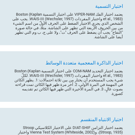
اختبار التسمية
يعتمد اختبار الفك VIPER-NAM على اختبار التسمية Boston (Kaplan
et al., 1983) واختبار المفردات WAIS-III (Wechsler, 1997). يجب على
الشخص الذي يجري الاختبار الضغط على الحرف الأولّ من اسم الشيء
من بين الحروف الأربعة التي تظهر على الشاشة. مثلا، في حالة صورة
"التفاح" يجب أن يضغط على الحرف "ت"، ولا على ج، ب وم التي تظهر
أيضا على الشاشة.
اختبار الذاكرة المعجمية متعددة الوسائط
يعتمد اختبار التحديد COM-NAM على اختبار التسمية Boston (Kaplan
et al., 1983) واختبار المفردات WAIS-III (Wechsler, 1997). لكلّ
شيء يجب المستخدم أن يختار من بين ثلاثة احتمالات: 1. يظهر الكائن
في المهمة في المرة الأولى، 2. آخر مرة ظهر فيها الكائن تمت قراءته
بصوت عالٍ، 3. في المرة الأخيرة التي ظهر فيها الكائن تم تقديمه
كصورة.
اختبار الانتباه المنقسم
يعتمد اختبار التزامن DIAT-SHIF على الاختبار الكلاسيكي Stroop
(Stroop, 1935)، وVienna Test System (Whiteside, 2002) واختبار