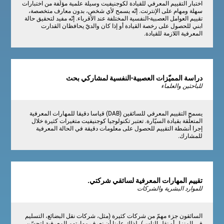
اختبار التقييم المعرفي للقيادة لكوجنيفيت وسيلة علمية مؤلّفة من اختبارات
سهلة ومهام على الإنترنت. إنّه يسمح لأي شخص، بدون معارف متخصصة،
تقييم العوامل العصبية-النفسية المختلفة عند الأقرباء. إنّه مفيد لتحقيق حالة
ابني للحصول على رخصة القيادة أو إذا كان والديّ يحافظان القدارت
المعرفية اللازمة للقيادة.
دراسة المميّزات العصبية-النفسية لمشاركي بحث
للباحثين والعلماء
يسمح التقييم المعرفي للسائقين (DAB) قياسا دقيقا للمهارات المعرفية
المتعلّقة بقيادة السيّارة. تعتبر تكنولوجيا كوجنيفيت متغيرات كثيرة خلال
إجرا أنشطة التقييم للحصول على معلومات دقيقة في الحالة المعرفية
للمشارك.
تقييم المهارات المعرفية لسائقي شركتي.
للموارد البشرية والشركات
السائقون جزء مهمّ من شركات كثيرة (مثل، شركات نقل البضائع، التسليم
في المنزل أو نقل الناس)، لذلك علينا أن نعرف مهارتهم المعرفية لتحسّن