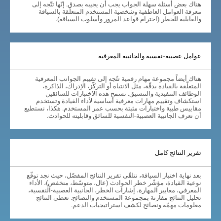
هناك بعض أسئلة سهلة الجواب يجب أن يجيبه بصدق. إنّها تتّجه إلى
معرفة العوامل العاطفية وشخصية المستخدم المتعلّقة بالسياقة
والقابلية للخطر (احترام قواعد المرور وأسلوب السياقة).
عوامل عصبية-نفسية والجانبية المعرفية
هناك أيضاً مجموعة مهام رقمية تتّجه إلى تقييم الجوانب المعرفية
المتعلّقة بالقيادة بدقّة، مثل الانتباه أو التركّز، الإدراك، الذاكرة،
الوظائف التنفيذية والتنسيق. تسمح هذه الاختبارات للسائقين
استكشاف وتقييم مهارات معرفية أساسية لأداء القيادة وتستخدم
مقاييس طبية واختبارات مثبتة بحسب عمر المستخدم. هكذا، نستطيع
أن نعرف الجانبية العصبية-النفسية للسائق وقابليته للحوادث.
تقرير النتائج كامل
بعد نهاية اختبار السياقة، نتلقّى تقرير النتائج المفصّل، حيث نجد توقّع
نوعية القيادة، مؤشّر خطر الحوادث (عال، متوسّط، منخفض)، الأداء
المعرفي، معايير المهارة، إشارات الخطر، الجانبية العصبية-النفسية،
تحليل النتائج مقارنة بمجموعة المستخدم والنصائح. تعطي النتائج
معلومات مهمّة ونصائح لكشف استراتيجيات الدعم.