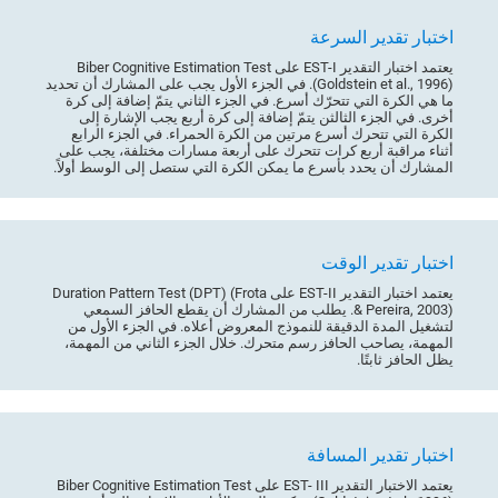
اختبار تقدير السرعة
يعتمد اختبار التقدير EST-I على Biber Cognitive Estimation Test
(Goldstein et al., 1996). في الجزء الأول يجب على المشارك أن تحديد
ما هي الكرة التي تتحرّك أسرع. في الجزء الثاني يتمّ إضافة إلى كرة
أخرى. في الجزء الثالثن يتمّ إضافة إلى كرة أربع يجب الإشارة إلى
الكرة التي تتحرك أسرع مرتين من الكرة الحمراء. في الجزء الرابع
أثناء مراقبة أربع كرات تتحرك على أربعة مسارات مختلفة، يجب على
المشارك أن يحدد بأسرع ما يمكن الكرة التي ستصل إلى الوسط أولاً.
اختبار تقدير الوقت
يعتمد اختبار التقدير EST-II على Duration Pattern Test (DPT) (Frota
& Pereira, 2003). يطلب من المشارك أن يقطع الحافز السمعي
لتشغيل المدة الدقيقة للنموذج المعروض أعلاه. في الجزء الأول من
المهمة، يصاحب الحافز رسم متحرك. خلال الجزء الثاني من المهمة،
يظل الحافز ثابتًا.
اختبار تقدير المسافة
يعتمد الاختبار التقدير EST- III على Biber Cognitive Estimation Test