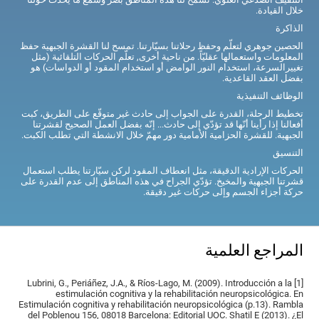
خلال القيادة.
الذاكرة
الحصين جوهري لتعلّم وحفظ رحلاتنا بسيّارتنا. تمسح لنا القشرة الجبهية حفظ
المعلومات واستعمالها عقليّاً. من ناحية أخرى, تعلّم الحركات التلقائية (مثل
تغييرالسرعة، استخدام النور الوامض أو استخدام المقود أو الدواسات) هو
بفضل العقد القاعدية.
الوظائف التنفيذية
تخطيط الرحلة، القدرة على الجواب إلى حادث غير متوقّع على الطريق، كبت
أفعالنا إذا رأينا أنّها قد تؤدّي إلى حادث... إنّه بفضل العمل الصحيح لقشرتنا
الجبهية. للقشرة الحزامية الأمامية دور مهمّ خلال الانشطة التي تطلب الكبت.
التنسيق
الحركات الإرادية الدقيقة، مثل انعطاف المقود لركن سيّارتنا يطلب استعمال
قشرتنا الجبهية والمخيخ. تؤدّي الجراح في هذه المناطق إلى عدم القدرة على
حركة أجزاء الجسم وإلى حركات غير دقيقة.
المراجع العلمية
[1] Lubrini, G., Periáñez, J.A., & Ríos-Lago, M. (2009). Introducción a la
estimulación cognitiva y la rehabilitación neuropsicológica. En
Estimulación cognitiva y rehabilitación neuropsicológica (p.13). Rambla
del Poblenou 156, 08018 Barcelona: Editorial UOC. Shatil E (2013). ¿El