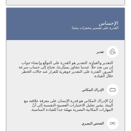
الإحساس
القدرة على تفسير محفزات بيئتنا.
تقدير
التقدير والقيادة. التقدير هو القدرة على التوقّع وإنشاء جواب
إن من نجد حلّاً. عندما نتجاوز بسيّارتنا، نحتاج إلى حساب سرعة
المرور. القدرة على التقدير جوهرية للقرار عند حالات الخطر
خلال القيادة.
الإدراك المكاني
إنّ الإدراك المكاني هو قدرة الإنسان على معرفة علاقته مع
البيئة. يشير تحليل الاختبارات العصبية-النفسية إلى أنّ
المهارات المكانية-البصرية مهمّة جداً للقيادة المناسبة.
الفحص البصري