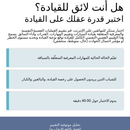
هل أنت لائق للقيادة؟
اختبر قدرة عقلك على القيادة
اختبار مبتكر للسائقين على الإنترنت. قم بتقييم العمليات العصبية-النفسية
والمعرفية المتعلّقة بقيادة السيارات وتقييم المهارات، القدرات وأداء السائق. يسمح
هذا التقييم العصبي-النفسي الكامل للقيادة توقّع نوعية القيادة وتحديد مستوى الخطر
أو مؤشّر احتمال الحوادث (عال، متوسّط، منخفض).
تقيّم الحالة الحالية للمهارات المعرفية المتعلّقة بالسياقة.
للشباب الذين يريدون الحصول على رخصة القيادة، والبالغين والكبار.
يدوم الاختبار حول 30-40 دقيقة
تحليل موثوقية التقييم
(فقط باللغة الإنجليزية)