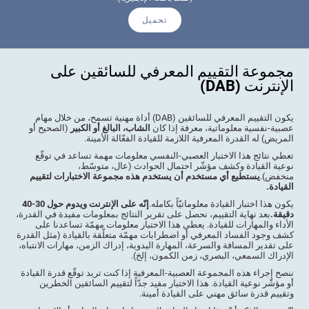
تحميل
مجموعة التقييم المعرفي للسائقين على
الإنترنت (DAB)
يكون التقييم المعرفي للسائقين (DAB) أداة مهنية تسمح، من خلال مهام
عصبية-نفسية معلوماتية، معرفة إذا كان
الشاب، البالغ أو الكبير
(الصحيح أو
المريض) له القدرة المعرفية اللازمة للقيادة الفعّالة الأمينة.
تعطي نتائج هذا الاختبار العصبي-النفسي معلومات مهمة تساعد في توقّع
نوعية القيادة وكشف مؤشّر احتمال الحوادث (عال، متوسّط،
منخفض).
يستطيع أي مستخدم أن يستخدم هذه مجموعة الاختبارات لتقييم
القيادة.
يكون هذا اختبار القيادة معلوماتيّاً بكامله.
إنّه على الإنترنت ويدوم حول 30-40
دقيقة.
بعد نهاية التقييم، نحصل على تقرير النتائج بمعلومات مفيدة في القدرة،
الأداء والمهارات للقيادة. يعطي هذا الاختبار معلومات مهمّة تساعدنا على
كشف وجود الفساد المعرفي أو اضطرابات مهمّة متعلّقة بالقيادة (مثل القدرة
على تقدير المسافة والسرعة، المهارة اليدوية، إدراك الزمن، مهارات الانتباه،
الإدراك السمعي، البصري، زمن الكمون، إلخ).
ننصح إجراء هذه المجموعة العصبية-المعرفية إذا كنت تريد توقّع قدرة القيادة
أو مؤشّر نوعية القيادة. هذا الاختبار مفيد جدّاً لتقييم السائقين الخطرين
وتقييم قدرة سائق مهني على القيادة أمينة.