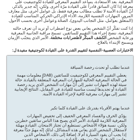
المعرفية. بعد الاستعادة، يساعد التقييم المعرفي للقيادة لكوجنيفيت على
معرفة إذا كان السائق قادراً على القيادة مرّة أخرى. ولكن، إنّه جدير بالذكر،
أنّ القيادة الآمنة لا تطلب مطالب معرفية فقط، بل عوامل أخرى، مثل معارف
المرور، المهارات النفسية اللازمة، الأداء الإدراكي-الحركي المناسب للقيادة
(المتعلّق بعوامل، مثل التجانب اليدوي)، الصحّة وعوامل أخرى بحسب الأحول.
إذا كنت تفكّر أنّ الشخص يعاني بعض نوع اضطراب أو تريد أن تعرف حالته
المعرفية، ننصح إجراء هذا التقييم للسائقين. تسمح مراقبة الجانبية المعرفية
ورعاية الشخص
الكشف المبكّر لأطضرابات مختلفة
، الأمر الذي يتجنّب الإزمان
ويسمح الإبتداء بالعلاج.
الاختبارات العصبية-النفسية لتقييم القدرة على القيادة لكوجنيفية مفيدة ل:
عندما تطلب أو تحدث رخصة السياقة
يعطي التقييم المعرفي لكوجنيفيت للسائقين (DAB) معلومات مهمة
في الحالة المعرفية الحالية للمهارات المعرفية المتعلّقة بالقيادة. حالة
سيئة لهذه المهارات تشير إلى أنّ مهارات الشخص الذي يريد رخصة
القيادة أو تجديدها ليست مناسبة للقيادة. في المقابل، النتائج الإيجابية
تشير إلى مهارات معرفية كافية لإجراء القيادة الآمنة.
عندما يهتم الأقرباء بقدرتك على القيادة كلما تكبر
يؤدّي الخرف والفساد المعرفي الخفيف إلى تخفيض المهارات
المعرفية اللازمة للقيادة، الأمر الذي يصبح هذا الناس سائقين خطرين.
ولكن، نسبة هؤلاء الأشخاص تستطيع أن تجتاز الامتحان. القيادة مهمّة
لاستقلال الشخص الذي يعاني هذه المشاكل، لذلك إنّه مهمّ جدّاً معرفة
إذا يجب أن يقود السيارة أم لا. إضافةً إلى ذلك، الأشخاص الذين
يعانون الخرف لا يقرّرون وقف القيادة، بسبب عدم معرفة نقصهم.