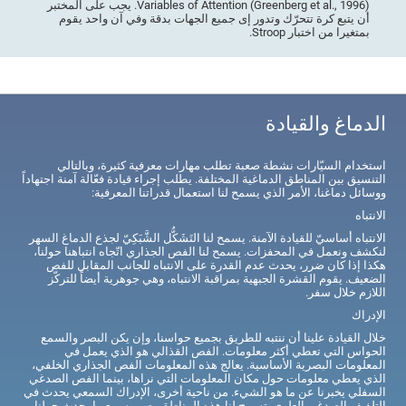
Variables of Attention (Greenberg et al., 1996). يجب على المختبر
أن يتبع كرة تتحرّك وتدور إى جميع الجهات بدقة وفي آن واحد يقوم
بمتغيرا من اختبار Stroop.
الدماغ والقيادة
استخدام السيّارات نشطة صعبة تطلب مهارات معرفية كثيرة، وبالتالي
التنسيق بين المناطق الدماغية المختلفة. يطلب إجراء قيادة فعّالة آمنة اجتهاداً
ووسائل دماغنا، الأمر الذي يسمح لنا استعمال قدراتنا المعرفية:
الانتباه
الانتباه أساسيّ للقيادة الآمنة. يسمح لنا التَشَكُّل الشَّبَكِيّ لجذع الدماغ السهر
لنكشف ونعمل في المحفزات. يسمح لنا الفص الجذاري اتّجاه انتباهنا حولنا،
هكذا إذا كان ضرر، يحدث عدم القدرة على الانتباه للجانب المقابل للفص
الضعيف. يقوم القشرة الجبهية بمراقبة الانتباه، وهي جوهرية أيضاً للتركّز
اللازم خلال سفر.
الإدراك
خلال القيادة علينا أن ننتبه للطريق بجميع حواسنا، وإن يكن البصر والسمع
الحواس التي تعطي أكثر معلومات. الفص القذالي هو الذي يعمل في
المعلومات البصرية الأساسية. يعالج هذه المعلومات الفص الجذاري الخلفي،
الذي يعطي معلومات حول مكان المعلومات التي نراها، بينما الفص الصدغي
السفلي يخبرنا عن ما هو الشيء. من ناحية أخرى، الإدراك السمعي يحدث في
التلفيف الصدغي العلوي. تسمح لنا هذه المناطق بصر وسمع ما يحدث حولنا