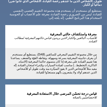
طويل، الأشخاص الذين ما عندهم رخصة القيادة، الأشخاص الذي عانوا ضررا
دماغيا أو الكبار.
يستطيع أي مستخدم أن يستخدم هذه مجموعة التقييم العصبي-النفسي
للقيادة. ليس من الضروري رخصة القيادة، معرفة علم الأعصاب أو الحوسبة
لاستخدام هذا البرنامج الطبي. إنّه يتّجه إلى:
معرفة واستكشاف حالتي المعرفية
للأشباب، البالغين والكبار الذين يريدون قياس حالتهم المعرفية لمطالب
القيادة.
من خلال مجموعة التقييم المعرفي للسائقين (DAB)، يستطيع أي مستخدم
أن يعرف جانبيته المعرفية بسرعة وسهولة، ونقاطه القوّة والضعف. يساعدنا
هذا تقييم القيادة على معرفة إذا كان متسوى حالتنا المعرفية (الانتباه،
الذاكرة، التخطيط...) مناسب لقيادة السيارات ولإجراء امتحان القيادة. إنّه
مفيد مثلاً للأشخاص الذين لا يقود السيّارة منذ وقت طويل أو للأشخاص
الذين عندهم أولاد ولا يشعرون بأنّهم مستعدّوا للقيادة.
قياس درجة تحسّن المرضى خلال الاستعادة المعرفية
للاختصاصيّين بالصحّة