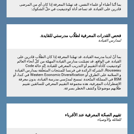
بما أنّنا أطباء أو علماء النفس، قد تهمّنا المعرفة إذا كان أي من المرضى
قادرين على القيادة. قد تساعد أداة كوجنيفيت في حلّ الشكوك:
فحص القدرات المعرفية لطلّاب مدرستي للقايدة.
لمدارس القيادة
بما أنّ لدينا مدرسة القيادة، قد تهمّنا المعرفة إذا كان الطلّاب قادرين على
القيادة. في الواقع، قد تضمّنت مدارس القيادة المهمّة من كلّ أنحاء العالم
كوجنيفيت كأداة التقييم أو التدريب المعرفي للقيادة. إنّه حالة Code
Rousseau، الشركة الرائدة في فرنسا للمنتجات المتعلّقة بمدارس القيادة
و السلامة على الطرق, أو Western Economic Diversification في كندا، أو
BSM في المملكة المتّحدة. تمسح لمدرّسي مدرسة القيادة، بدون معرفة
الاضطرابات المعرفية، هذه مجموعة التقييم المعرفي للسائقين تقييم
طلّابهم موضوعيّاً وكشف الخطر بسرعة.
تقييم الصحّة المعرفية عند الأقرباء
للعائلة والأوصياء