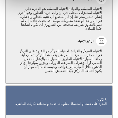
الانتباه المقسّم والقيادة.الانتباه المقسّم هو القدرة على
الانتباه لمحفزات مختلفة في آن واحد. نريد التجاوز، وفجأةً نرى
إشارة تشير مخرجنا. إن لم نستطع أن ننتبه للتجاوز والإشارة
في آن واحد، أو نفقد معلومات مهمّة، قد يحدث حادث إن لم
نقم بالتجاوز بطريقة صحيحة. من الضروري أن يكون انتباهنا
جيّداً للقيادة.
تركيز الإنتباه
الانتباه المركّز والقيادة. الانتباه المركّز هو القدرة على التركّز
في المحفزات بصرف النظر عن وقت هذا التركّز. تطلب أية
رحلة بالسيارة الانتباه للطريق، السيارات والإشارات خلال
السفر، أو لمؤشرات السرعة، الدورات وبنزين سيّارتنا. يؤدّي
الذهول خلال القيادة إلى عواقب وخيمة، لذلك إنّه مهمّ أن
يكون انتباهنا المركّز جيّداً لتخفيض الخطر.
ذاكرة
القدرة على حفظ أو استعمال معلومات جديدة واستعادة ذكريات الماضي.