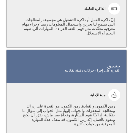
الذاكرة العاملة
إنّ ذاكرة العمل أو ذاكرة التشغيل هي مجموعة المعالجات
التي تسمح لنا تخزين واستعمال المعلومات زمنياً لإجراء مهام
معرفية معقّدة، مثل فهم اللغة، القراءة، المهارات الرياضية،
التعلّم أو الاستدلال.
تنسيق
القدرة على إجراء حركات دقيقة بفعّالية.
مدة الإجابة
زمن الكمون والقيادة. زمن الكمون هو القدرة على إدراك
ومعالجة المحفزات والجواب إليها، مثل الجواب إلى سؤال ما
بفعّالية. إذا كنّا نقود السيّارة، وفجأةً يعبر ماشٍ، نقرّر أن يكبح
ونقوم بالعمل، إنّه زمن الكمون. قد تنقذنا هذه المهارة
المعرفية من حوادث كثيرة.