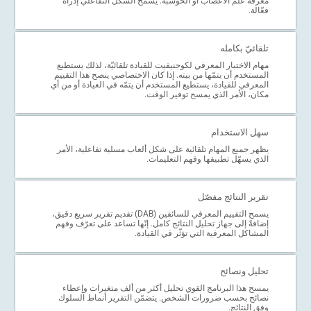
معرفة علم الأعصاب أو الحوسبة. يسمح الشكل التفاعلي إدراة
فعّالة.
تلقائيّ بكامله
مهام الاختبار المعرفي لكوجنيفيت للقيادة تلقائيّة، لذلك يستطيع
المستخدم أن يتمّها من بيته. إذا كان الاختصاصي ينصح هذا التقييم
المعرفي للقيادة، يستطيع المستخدم أن يتمّه في العيادة أو من أي
مكان، الأمر الذي يمسح توفير الوقت.
سهل الاستخدام
يظهر جميع المهام تلقائية على شكل ألعاب مسلية تفاعلية، الأمر
الذي يسهّل تطبيقها وفهم التعليمات.
تقرير النتائج مفصّل
يسمح التقييم المعرفي للسائقين (DAB) تقديم تقرير سريع دقيق،
إضافةً إلى جهاز تحليل النتائج كامل. إنّها تساعد على تعرّف وفهم
المشاكل المعرفية التي تؤثّر في القيادة.
تحليل ونصائح
يمسح هذا البرنامج القوي تحليل أكثر من ألف متغيرات وإعطاء
نصائح بحسب ضرورات الشخص. يتضمّن التقرير أنماط السلوك
وفق النتائج.