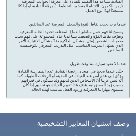
القيادة. يساعد هذا التقييم للقيادة على معرفة الجوانب المعرفية
(زمن الكمون، الانتباه المقسّم، التخطيط...) مهمّة للقيادة، أو إذا كنّا
مستعدّاً لهذا نوع العمل.
عندما تريد تحديد نقاط القوة والضعف المعرفية عند السائقين
يسمح لنا فهم عمل مناطق الدماغ المختلفة تحديد الحالة المعرفية
وتعرّف نقاط القوّة والضعف. تساعدنا عذه المجموعة على فهم سبب
صعوبات الشخص (مثل، مشاكل الذاكرة ضدّ مشاكل الانتباه)، الأمر
الذي يسهّل التدريب المناسب، مثل التدريب المعرفي لكوجنيفيت
للسائقين.
عندما لا تقود سيارة منذ وقت طويل
حتّى عندما نجحنا في امتحان رخصة القيادة، عدم الممارسة للقيادة
يؤدّي إلى عدم أمن عند القيادة في المدينة أو الرحلات الطويلة. كما
أنّه ليس غريباً أنّ الأشخاص الذين لديهم ولد يشكّون في قدراتهم
بسبب زيد المسؤولية. هدف هذا تقييم القيادة هو تحقيق إذا كان
مستوى مهاراتنا المعرفية وردود الفعل مناسب لهذه الحالة.
وصف استبيان المعايير التشخيصية