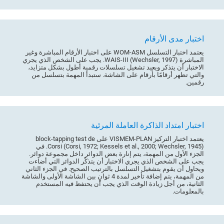
اختبار مدى الأرقام
يعتمد اختبار التسلسل WOM-ASM على اختبار الأرقام المباشرة وغير
المباشرة WAIS-III (Wechsler, 1997). يجب على الشخص الذي يجري
الاختبار أن يتذكر ويعيد تشغيل تسلسلات رقمية أطول بشكل متزايد،
والتي تظهر أرقامًا بأرقام على الشاشة. ستبدأ المهمة بتسلسل من
رقمين.
اختبار امتداد الذاكرة العاملة المرئية
يعتمد اختبار التركيز VISMEM-PLAN على block-tapping test de
Corsi (Corsi, 1972; Kessels et al., 2000; Wechsler, 1945). في
الجزء الأول من المهمة، يتم إنارة بعض الدوائر داخل مجموعة دوائر.
يجب على الشخص الذي يجري الاختبار أن يتذكّر الدوائر التي أضاءت
ويحاول أن يقوم بتشغيل التسلسل بالترتيب الصحيح. في الجزء الثاني
من المهمة، يتم إضافة تأخير لمدة 4 ثوانٍ بين الشاشة الأولى والشاشة
الثانية، من أجل زيادة الوقت الذي يجب أن يحتفظ فيه المستخدم
بالمعلومات.