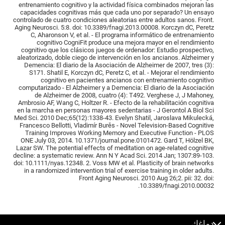
entrenamiento cognitivo y la actividad física combinados mejoran las
capacidades cognitivas más que cada uno por separado? Un ensayo
controlado de cuatro condiciones aleatorias entre adultos sanos. Front.
Aging Neurosci. 5:8. doi: 10.3389/fnagi.2013.00008. Korczyn dC, Peretz
C, Aharonson V, et al. - El programa informático de entrenamiento
cognitivo CogniFit produce una mejora mayor en el rendimiento
cognitivo que los clásicos juegos de ordenador: Estudio prospectivo,
aleatorizado, doble ciego de intervención en los ancianos. Alzheimer y
Demencia: El diario de la Asociación de Alzheimer de 2007, tres (3):
S171. Shatil E, Korczyn dC, Peretz C, et al. - Mejorar el rendimiento
cognitivo en pacientes ancianos con entrenamiento cognitivo
computarizado - El Alzheimer y a Demencia: El diario de la Asociación
de Alzheimer de 2008, cuatro (4): T492. Verghese J, J Mahoney,
Ambrosio AF, Wang C, Holtzer R. - Efecto de la rehabilitación cognitiva
en la marcha en personas mayores sedentarias - J Gerontol A Biol Sci
Med Sci. 2010 Dec;65(12):1338-43. Evelyn Shatil, Jaroslava Mikulecká,
Francesco Bellotti, Vladimír Burěs - Novel Television-Based Cognitive
Training Improves Working Memory and Executive Function - PLOS
ONE July 03, 2014. 10.1371/journal.pone.0101472. Gard T, Hölzel BK,
Lazar SW. The potential effects of meditation on age-related cognitive
decline: a systematic review. Ann N Y Acad Sci. 2014 Jan; 1307:89-103.
doi: 10.1111/nyas.12348. 2. Voss MW et al. Plasticity of brain networks
in a randomized intervention trial of exercise training in older adults.
Front Aging Neurosci. 2010 Aug 26;2. pii: 32. doi:
10.3389/fnagi.2010.00032.
دماغك