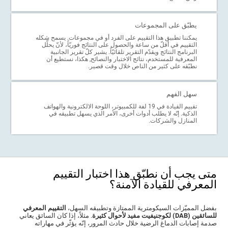
يطبّق على المجموعات
يمكننا تطبيق هذا التقييم على الفرد أو في مجموعات. يسمح شكله
التقييم في أقلّ من ساعة والحصول على النتائج فوريّاً، لأنّ يحلّل
البرنامج النتائج ويقدّم التقرير تلقائيّاً. يشير كلّ تقرير الجانبية
المعرفية للمستخدم، نتائج الاختبار والنصائح, هكذا، نستطيع أن
نطبّقه على كثير من الناص خلال وقت قصير.
سهل الفهم
تقييم القيادة في 19 لفة للكمبيوتر، اللوحة الالكترونية والهواتف
الذكية. إنّه لا يطلب أدوات أخرى، الأمر الذي يسهل تطبيقه في
المنازل والشركات.
متى يجب أن نطبّق هذا اختبار التقييم
المعرفي للقيادة الآمنة؟
بفضل المميّزات السيكومترية الممتازة وتطبيقه السهل،
التقييم المعرفي
للسائقين (DAB) لكوجنيفيت مفيد لأحوال كثيرة
. مثلاً، إذا كان السائق يعاني
صدمة إصابات الدماغ الرضية خلال حادث المرور، إنّه يؤثّر في مهاراته