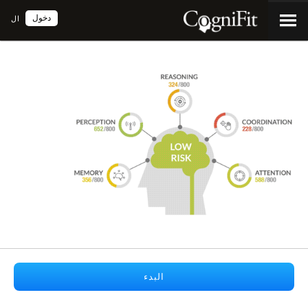
دخول
ال
البدء