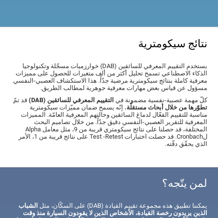
نتائج سيكومترية
يستخدم التقييم المعرفي للسائقين (DAB) خوارزميات مسجّلة وتكنولوجيا
الذكاء الاصطناعي تسمح تحليل أكثر من ألف متغيرات للحصول على مميزات
معرفية كاملة بنتائج سيكومترية مرضية جدّاً. هذا الاستكشاف العصبي-النفسي
مسؤول عن قياس بعض مهارات معرفية جوهرية لمطالب الطريق.
كلّ مهمة عصبية-نفسية مضمونة في
التقييم المعرفي للسائقين (DAB)
قد تمّ
تطوّرها من خلال أبحاث مستقلّة.
إنّه يسمح ضمان مميّزات سيكومترية
مناسبة للتقييم الفعّال لدماغ السائقين وحالتهم المعرفية العامّة. المميزات
المعرفية للتقرير العصبي-النفسي دقيق جدّاً. من خلال تصاميم البحث
المختلفة، قد حصلنا على نتائج سيكومتري قريبة من 9، مثل معامل Alpha
لCronbach. قد حصلت اختبارات Test -Retest على نتائج قريبة من 1، الأمر
الذي يحقّق دقّته.
لمن يتّجه؟
يمكننا تطبيق هذه مجموعة تقييم القيادة (DAB) على السكّان، مثل
الشباب
الذين يريدون رخصة القيادة، الأشخاص الذين لا يقودون السيارة منذ وقت