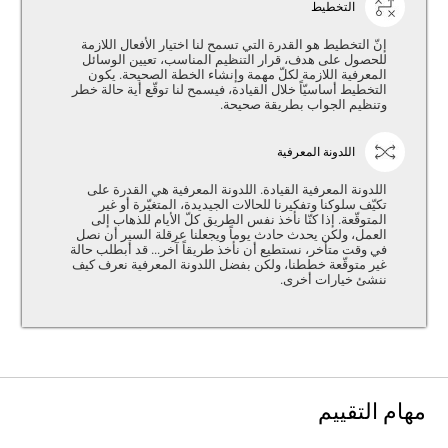
التخطيط
إنّ التخطيط هو القدرة التي تسمح لنا اختيار الأفعال اللازمة
للحصول على هدف، قرار التنظيم المناسب، تعيين الوسائل
المعرفية اللازمة لكلّ مهمة وإنشاء الخطة الصحيحة. يكون
التخطيط أساسيّاً خلال القيادة، فيسمح لنا توقّع أية حالة خطر
وتنظيم الجواب بطريقة صحيحة.
اللدونة المعرفية
اللدونة المعرفية القيادة. اللدونة المعرفية هي القدرة على
تكيّف سلوكنا وتفكيرنا للحالات الجيديدة، المتغيّرة أو غير
المتوقّعة. إذا كنّا نأخذ نفس الطريق كلّ الأيام للذهاب إلى
العمل، ولكن يحدث حادث يوماً ويجعلنا عرقلة السير أن نصل
في وقت متأخر، نستطيع أن نأخذ طريقاً آخر... قد أبطلب حالة
غير متوقّعة خططنا، ولكن بفضل اللدونة المعرفية نعرف كيف
ننشئ خيارات أخرى.
مهام التقييم