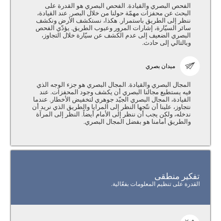
الفحص البصري والقيادة. الفحص البصري هو القدرة على
البحث عن محفزات مهمّة حولنا من خلال البصر. عند القيادة،
ننظر إلى الطريق باستمرار. هكذا، نستكشف الأرض ونكشف
سائر السيّارة، إشارات المرور وعيوب الطريق. يؤدّي الفحص
البصري الضعيف إلى عدم الكشف عن سيّارة خلال التجاوز،
وبالتالي إلى حادث.
ميدان بصري
المجال البصري والقيادة. المجال البصري هو جزء الوجه الذي
فيه يستطيع مجالنا البصري أن يكشف وجود المحفزات. عند
القيادة، المجال البصري الجيّد جوهري لتخفيض الأخطار. عندما
نتجاوز، علينا أن نتّجها النظر إلى المرايا والطريق الذي نريد أن
ندخله، ولكن يجب أن ننظر إلى الأمام أيضاً. النظر إلى المرآة
والطريق أمامنا هو بفضل المجال البصري.
تفكير منطقى
القدرة على تنظيم المعلومات بفعّالية.