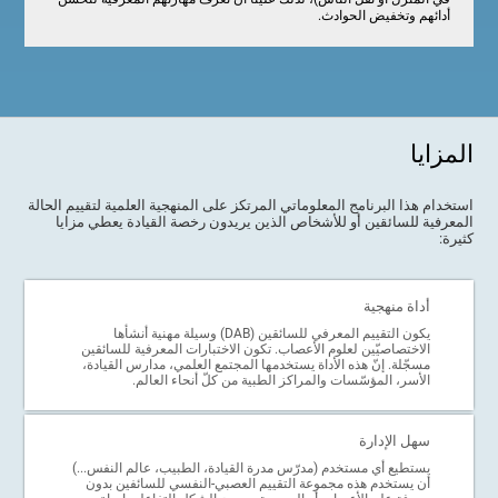
أدائهم وتخفيض الحوادث.
المزايا
استخدام هذا البرنامج المعلوماتي المرتكز على المنهجية العلمية لتقييم الحالة
المعرفية للسائقين أو للأشخاص الذين يريدون رخصة القيادة يعطي مزايا
كثيرة:
أداة منهجية
يكون التقييم المعرفي للسائقين (DAB) وسيلة مهنية أنشأها
الاختصاصيّين لعلوم الأعصاب. تكون الاختبارات المعرفية للسائقين
مسجّلة. إنّ هذه الأداة يستخدمها المجتمع العلمي، مدارس القيادة،
الأسر، المؤسّسات والمراكز الطبية من كلّ أنحاء العالم.
سهل الإدارة
يستطيع أي مستخدم (مدرّس مدرة القيادة، الطبيب، عالم النفس...)
أن يستخدم هذه مجموعة التقييم العصبي-النفسي للسائفين بدون