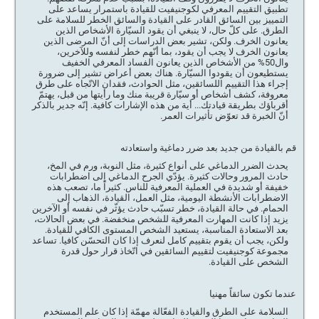
تطبيق التقييم المعرفي لكوجنيفيت للقيادة باستمرار يساعد على
التمييز بين السائق القادر على القيادة والسائق الخطر للسلامة على
الطرق. على كلّ حال، لا ينبغي أن يقود السيّارة الأشخاص الذين
يعانون الخرف. ولكن، تشير بعض الدراسات إلى أنّ المرضى الذين
يعانون الخرف لا يجب أن يقود، بما أنّهم خطر لنفسه وللآخرين،
وال50% من الأشخاص الذين يعانون الفساد المعرفي الخفيف
يستطيعون أن يقودوا السيّارة. هناك بعض أعراض تشير إلى ضرورة
إجراء هذا التقييم اللسائقين، مثل الحوادث، فقدان الاتّجاه على طرق
معروفة، كشف أشخاص أو سيّارة قريبة منك وما رأيتها من قبل، يهتمّ
أقرباؤك بطريقة قيادتك... أية من هذه الإشارات كافية. إنّه جدير بالذكر
أنّ الخبرة قد تعوّض تأثيرات العمر.
قم بالقيادة من جديد بعد ضرر دماغية واستعادته
يحدث الضرر الدماغي على أنواع كثيرة، مثل النوبة، ورم في المخ،
حادث المرور وحالات كثيرة. يؤدّي الجرح الدماغي إلى اضطرابات
خفيفة أو شديدة في العملية المعرفية للناس. كثيراً ما، تصعب هذه
الاضطرابات الأنشطة اليومية، مثل العمل، القيادة، الذهاب إلى
الحمام. في حالة القيادة، خطر تسبّب حادث يؤثّر في نفسه أو الآخرين
يزيد إذا كانت المهارت المعرفية للشخص منخفضة. في بعض الحالات،
بعد الاستعادة المناسبة، يستعيد الشخص المستوى الكافي للقيادة.
ولكن، يجب أن يقوم بتقييم كامل لنعرف إذا كان التحسّن كافيا. تساعد
مجموعة كوجنيفيت لتقييم السائقين في اتّخاذ قرار حول قدرة
الشخص على القيادة.
عندما تكون سائقاً مهنيا
السلامة على الطرق والقيادة الفعّالة مهمّة إذا كان علم المستخدم