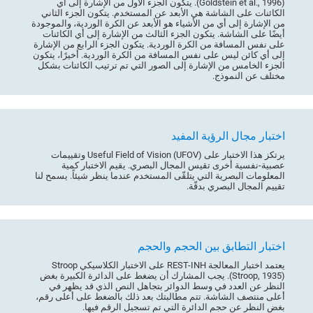
(Goldstein et al., 1996). يتكون الجزء الأول من الإشارة إلى أي
الكائنات على الشاشة هي الأبعد عن المستخدم. يتكون الجزء الثاني
من الإشارة إلى أي من الأشياء هو الأبعد عن الكرة الوردية، والموجودة
أيضًا على الشاشة. يتكون الجزء الثالث من الإشارة إلى أي الكائنات
على نفس المسافة من الكرة الوردية. يتكون الجزء الرابع من الإشارة
إلى أي كائن ليس على نفس المسافة من الكرة الوردية. أخيرًا، يتكون
الجزء الخامس من الإشارة إلى الصور التي تم ترتيب الكائنات بشكل
مختلف عن النموذج.
اختبار مجال الرؤية المفيد
يرتكز هذا الاختبار على (Useful Field of Vision (UFOV وتقييمات
عصبية-نفسية أخرى تقيس المجال البصري. يقيم الاختبار كمية
المعلومات البصرية التي يتلقّى المستخدم عندما ينظر شيئاً. يسمح لنا
تقييم المجال البصري بدقّة.
اختبار التطابق بين الحجم والحجم
يعتمد اختبار المعالجة REST-INH على الاختبار الكلاسيكي Stroop
(Stroop, 1935). يجب المشارك أن يضغط على الدائرة الكبيرة بغض
النظر عن العدد في وسط الدوائر بتجاهل النص الذي قد يظهر في
أعلى منتصف الشاشة. تتم مطالبتك بعد ذلك بالضغط على أعلى رقم،
بغض النظر عن حجم الدائرة التي تم تسجيل الرقم فيها.