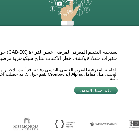
يستخدم ا
متغيرات متعدّدة وكشف خطر الاكتئاب بنتائج سيكومترية مرضية ج
الجانبية المعرفية للتقرير العصبي-النفسي دقيقة. قد أثبت الاختبار
دقّته.
رؤية جدول التحقق