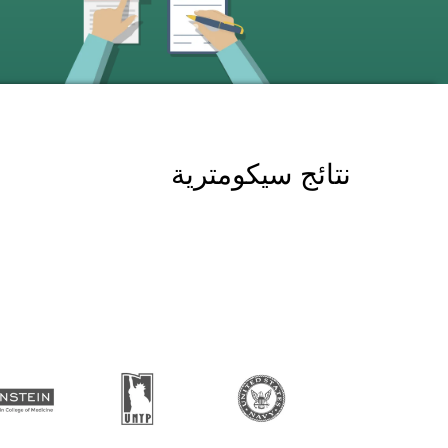
نتائج سيكومترية