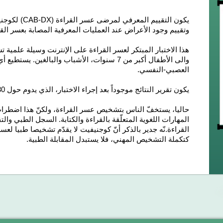
يكون التقييم ا
وتقييم وجود الأعراض عند العمليات المعرفية المصابة بعسر القر
هذا الاختبار المبتكر لعسر القراءة على الإنترنت وسيلة علم
والى
الأطفال أكبر من 7 سنوات، الأشباب والبالغين
. يستطيع أ
العصبي-النفسي.
يكون تقرير النتائج موجوداً بعد إجراء الاختبار، الذي يدوم حول 30-40 دقيقة.
حاليا، يستخفّ الناس بتشخيص عسر القراءة، ولكنّ هذا اضطراب 
المهارات اللغوية المتعلّقة بالقراءة والكتابة. السجل الطبي و
القراءة.نّه جدير بالذكر أنّ كوجنيفيت لا يقدّم تشخيصا طبيا لعس
كتكملة التشخيص المهني، فلا يستبدل المقابلة الطبية.