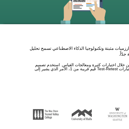
لتقييم المعرفي لمرضى عسر القراءة (CAB-DX) خوارزميات مثبتة وتكنولوجيا الذكاء الاصطناعي تسمح تحليل
دّاً.
 من خلال اختبارات كثيرة ومعالجات القياس. استخدم تصميم
البحث، مثل معامل Alpha لCronbach بقيم حول 9. قد حصلت اختبارات Test-Retest قيم قريبة من 1، الأمر الذي يشير إلى