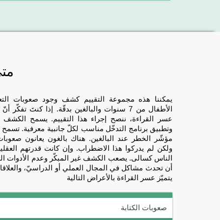
متى
يمكننا هذه مجموعة التقييم كشف وجود صعوبات التعلّ
الأطفال من 7 سنوات والبالغين بدقّة. إذا كنتَ تف
عسر القراءة، ننصح إجراء هذا التقييم. يسمح الكشف ا
وتطبيق برنامج التدخّل مناسب لكلّ جانبية معرفية. تسمح
مؤشّر الخطر عند البالغين. هناك بالغون يعانون صعوبات 
ولكن لم يدركوا هذا الاضطراب. وإن كانت قدرتهم العقلية
الناس كسالى. يصعب الكشف غير المبكّر وعدم الأدوات اللا
أن تحدث مشاكل في المجال العملي أو الدراسيّ، والعلاقا
يتميّز عسر القراءة بالأعراض التالية
صعوبات الكتابة