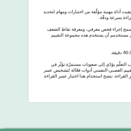
لمعرفي لمرضى عسر القراءة (CAB-DX) لكوجنيفيت أداة مهنية مؤلّفة من اختبارات ومهام لتحديد
اءة بسرعة ودقّة.
ية تسمح إجراء فحص معرفي، ومعرفة نقاط الضعف
ي مستخدمم أن يستخدم هذه مجموعة التقييم
التعلّم يؤدّي إلى صعوبات مستمرّة تؤثّر في
التقييم العصبي-النفسي أدوات فعّالة لتشخيص عسر
ر القراءة. ننصح استخدام هذا اختبار عسر القراءة