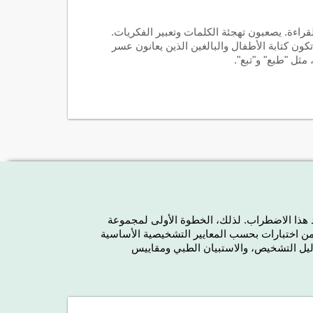
راءة. يصعبون تهجئة الكلمات وتعبير الفكريات.
كون كتابة الأطفال والبالغين الذين يعانون عسر
مثل "طبع" و"تبع".
د هذا الاضطراب. لذلك، الخطوة الأولى لمجموعة
CAB-DX) هي استبيان مؤلّف من اختبارات بحسب المعايير التشخيصية الأساسية
دليل التشخيص، والاستبيان الطبي ومقاييس