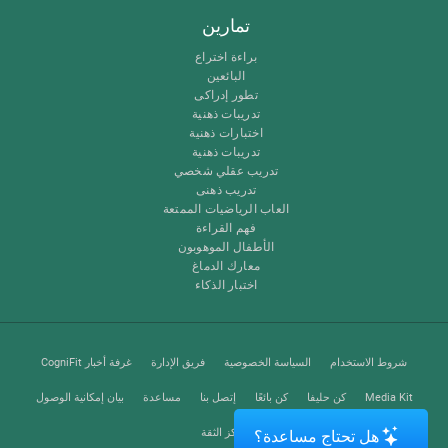
تمارين
براءة اختراع
البائعين
تطور إدراكى
تدريبات ذهنية
اختبارات ذهنية
تدريبات ذهنية
تدريب عقلي شخصي
تدريب ذهنى
العاب الرياضيات الممتعة
فهم القراءة
الأطفال الموهوبون
معارك الدماغ
اختبار الذكاء
شروط الاستخدام
السياسة الخصوصية
فريق الإدارة
غرفة أخبار CogniFit
Media Kit
كن حليفا
كن بائعًا
إتصل بنا
مساعدة
بيان إمكانية الوصول
مركز الثقة
هل تحتاج مساعدة؟