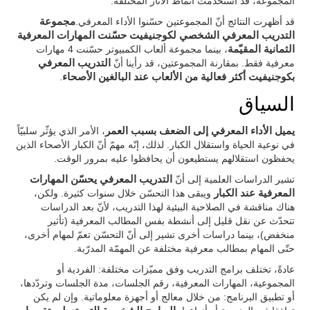
المجموعة، قد استخدمت أنماط الآثار المختلفة.
قد أظهرت النتائج أنّ المجموعتين حسّنوا الأداء المعرفي.
مجموعة
التدريب المعرفي الشخصي لكوجنيفيت حسّنت المهارات المعرفية
الثمانية المقيّمة
، بينما مجموعة ألعاب الكمبيوتر حسّنت 4 مهارات
معرفية فقط. بمقارنة المجموعتين، قد رأينا أنّ
التدريب المعرفي
بكوجنيفيت أكثر فعالية من الألعاب عند البالغين الأصحاء
.
السياق
يميل الأداء المعرفي إلى الضعف بسبب العمر
، الأمر الذي يؤثّر سلبيّاً
في نوعية الحياة واستقلال الكبار. لذلك، إنّه مهمّ أنّ الكبار الأصحاء الذين
يحفظون استقلالهم يستطيعون أن يحافظوا عليه بمرور الوقت.
تشير الدراسات العلمية إلى أنّ
التدريب المعرفي يحسّن المهارات
المعرفية عند الكبار
ويبقى هذا التحسّن خلال سنوات كثيرة. ولكن،
هناك مناقشة في الصلاحية البيئية لهذا التدريب، لأنّ بعد الدراسات
تتحدّث عن نقل قليل إلى أنشطة بفس المطالب المعرفية (تأثير
منخفض)، بينما دراسات أخرى تشير إلى أنّ التحسّن تعمّ لمهام أخرى،
حتّى المهام بمطالب معرفية مختلفة عن المهمّة المدرّبة.
عادةً، تختلف برامج التدريب وفق مميّزات مختلفة: الفردية أو
المجموعية، المهارات المعرفية، رقم الجلسات، مدة الجلسات وتردّدها،
أو تطبيق البرنامج: من خلال معالج أو أجهزة معلوماتية. وإن لم يكن