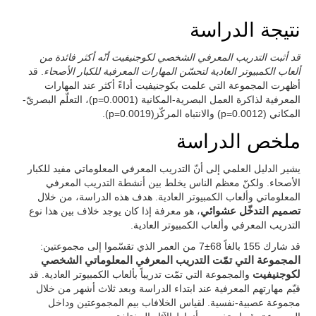
نتيجة الدراسة
قد أثبت التدريب المعرفي الشخصي لكوجنيفيت أنّه أكثر فائدة من
ألعاب الكمبيوتر العادية لتحسّن المهارات المعرفية للكبار الأصحاء
. قد
أظهرت المجموعة التي علمت بكوجنيفيت أداءً أكثر عند المهارات
المعرفية لذاكرة العمل البصرية-المكانية (p=0.0001)، التعلّم البصريّ-
المكاني (p=0.0012) والانتباه المركّز(p=0.0019).
ملخص الدراسة
يشير الدليل العلمي إلى أنّ التدريب المعرفي المعلوماتي مفيد للكبار
الأصحاء. ولكنّ معظم الناس يخلط بين أنشطة التدريب المعرفي
المعلوماتي وألعاب الكمبيوتر العادية. هدف هذه الدراسة، من خلال
تصميم التدخّل عشوائي
، هو معرفة إذا كان يوجد خلاف بين هذا نوع
التدريب المعرفي وألعاب الكمبيوتر العادية.
قد شارك 155 بالغاً 68±7 من العمر الذي تقسّموا إلى مجموعتين:
المجموعة التي تمّت التدريب المعرفي المعلوماتي الشخصي
لكوجنيفيت
والمجموعة التي تمّت تدريباً بألعاب الكمبيوتر العادية. قد
قيّم مهارتهم المعرفية عند ابتداء الدراسة وبعد ثلاث أشهر من خلال
مجموعة عصبية-نفسية. لقياس الخلافاب بيم المجموعتين وداخل