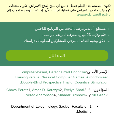
تكون الصفحة هذه للعلم فقط. لا نبيع أي منتج لعلاج الأمراض. تكون منتجات
كوجنيفيت لعلاج الأمراض على عملية الإثبات الآن. إذا كنت تهتم به، اذهب إلى
برنامج البحث لكوجنيفيت
تستطيع أن تديرمرضى البحث من البرنامج للباحثين
قيّم ودرّب 23 مهارة معرفية لمرضى دراستك
حقّق وشبّه التقدّم المعرفي للمشاركين لمعلومات دراستك
البدء الآن
الإسم الأصلي
:
Computer-Based, Personalized Cognitive
Training versus Classical Computer Games: A rondomized
.
Double-Blind Prospective Trial of Cognitive Stimulation
المؤلفون
:
5, 6,
Evelyn Shatil
2,
Amos D. Korczyn
1,
Chava Peretz
Vered Aharonson
4,
Smadar Birnboim
7 y
Nir Giladi
3.
1. Department of Epidemiology, Sackler Faculty of
Medicine.