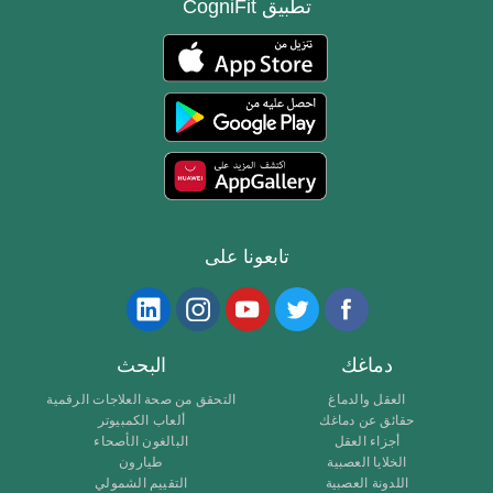
تطبيق CogniFit
تابعونا على
دماغك
البحث
العقل والدماغ
التحقق من صحة العلاجات الرقمية
حقائق عن دماغك
ألعاب الكمبيوتر
أجزاء العقل
البالغون الأصحاء
الخلايا العصبية
طيارون
اللدونة العصبية
التقييم الشمولي