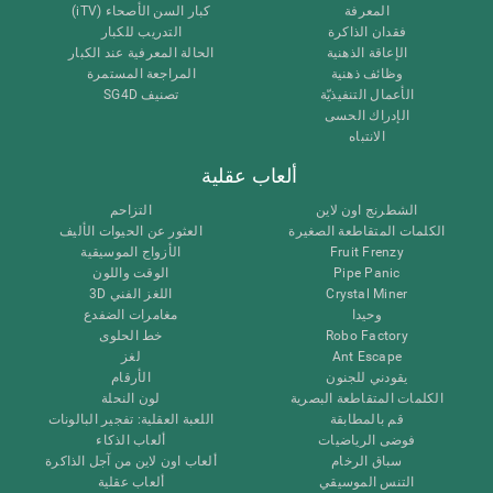
المعرفة
كبار السن الأصحاء (iTV)
فقدان الذاكرة
التدريب للكبار
الإعاقة الذهنية
الحالة المعرفية عند الكبار
وظائف ذهنية
المراجعة المستمرة
الأعمال التنفيذيّة
تصنيف SG4D
الإدراك الحسى
الانتباه
ألعاب عقلية
الشطرنج اون لاين
التزاحم
الكلمات المتقاطعة الصغيرة
العثور عن الحيوات الأليف
Fruit Frenzy
الأزواج الموسيقية
Pipe Panic
الوقت واللون
Crystal Miner
اللغز الفني 3D
وحيدا
مغامرات الضفدع
Robo Factory
خط الحلوى
Ant Escape
لغز
يقودني للجنون
الأرقام
الكلمات المتقاطعة البصرية
لون النحلة
قم بالمطابقة
اللعبة العقلية: تفجير البالونات
فوضى الرياضيات
ألعاب الذكاء
سباق الرخام
ألعاب اون لاين من آجل الذاكرة
التنس الموسيقي
ألعاب عقلية