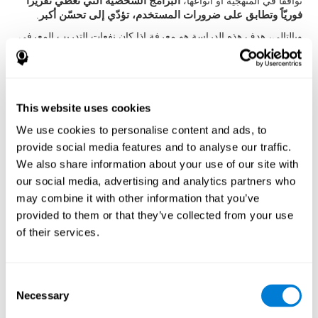
توافقا في المنهجية أو أنواعها،
البرامج الشخصية التي تعطي تقريرا
فوريّاً وتطابق على ضرورات المستخدم، تؤدّي إلى تحسّن أكبر
.
وبالتالي، هدف هذه الدراسة هو معرفة إذا كان نفعات التدريب المعرفي
الشخصي المعلوماتي أكثر من تفعات ألعاب الكمبيوتر العادية أم لا.
المنهجية
المشاركون
This website uses cookies
قد دعينا إلى المشاركة
البالغين أكبر من 50 عامّاً
الذين ذهبوا إلى
We use cookies to personalise content and ads, to
مستشفى قسم علم الأعصاب لSourasky Medical Center في تيل
provide social media features and to analyse our traffic.
أبيب. كانت
معايير الاشتمال
الرغبة في المشاركة في الدراسة، القدرة
We also share information about your use of our site with
على فهم معنى استمارة الموافقة والإمكانية للتدريب بكمبيوتر من
our social media, advertising and analytics partners who
البيت. كانت
معايير الاستثناء
الحصول على درجة أقل من 25 عند
may combine it with other information that you’ve
(MMSE (Mini Mental State Examination, تشخيص الخرف وفق
الDSM-IV، مرض باركنزون، الاكتئاب، أي اضطراب عصبي يطلب دواءً
provided to them or that they’ve collected from your use
أو اضطرابات أخرى تؤثّر في الدراسة. ولكن، كان هناك بعض مشاركون
of their services.
لا أرادوا إجراء التدريب، واستثناهم.
الإجراء
Consent
قد تم تصميم التدخّل عشوائيّ. تقسّم المشاركون إلى
مجموعة
Necessary
التدريب المعرفي
و
مجموعة ألعاب الكمبيوتر
، ولكن ما عرف
Selection
الباحثون أو المشاركون المجموعتين.