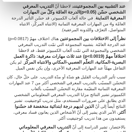
عند التشبيه بين المجموعتين
قد لاحظنا أنّ
التدريب المعرفي
الشخصي حسّن (p<0.05)الدرجة العامّة وكلّ من المهارات
المعرفية الثماينة
. في حالة ألعاب الكمبيوتر، قد حسّن التأثير الدرجة
العامّة و4 من المهارات المعرفية الثمانية (الانتباه المركّز، الانتباه
المتواصل، التعرّف واللدونة المرعفية).
نظراً إلى الاختلافات بين المجموعتين
هناك اختلاف مهمّ (p=0.0817)
عند الدرجة العامّة. بتشبيه المجموعة التي تمّت التدريب المعرفي
الشخصي والمجموعة التي تمّت ألعاب الكمبيوتر فقط، قد لاحظنا
اختلافاً مهمّ (p<0.0019) عند ثلاث مهارات معرفية: ذاكرة العمل
البصرية-المكانية، التعلّم العصبي-المكاني والانتباه المركّز
. لم يكن
التفاعل مهمّاً عند المهارات المعرفية الأخرى، وإن يكن نفس الميل.
سبب تأثير التدريبات القليل هو شدّة أو مدّة التدريب. على حلّ حال، كان
التحسّن المسبّب بالتدريب المعرفي الشخصي أكثر من 7 عند المهارات
المعرفية الثمانية المقيّمة مقارنة التحسّن المسبّب بألعاب
الكمبيوتر.تشير النتائج مزايا التدريب المعرفي المعلوماتي الشخصي
الذي يطابق على ضرورات المستخدم، مثل تدريب كوجنيفيت. تشير
النتائج أيضاً إلى أنّ
الذين لديهم درجة ابتدائية منخفضة قد حسّنوا
أكثر
، الأمر الذي يشير إلى أنّ الأشخاص الذين يعانون فساد معرفي،
يستفيدون من هذا تدريب كوجنيفيت أكثر.
بالاختصار، تشير الدراسة إلى أنّ
التدريب المعرفي المعلوماتي