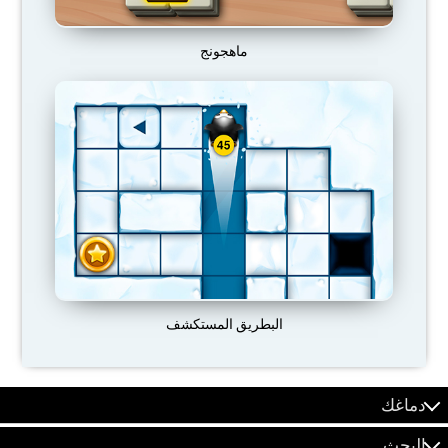
ماهجونج
البطريق المستكشف
دماغك
البحث