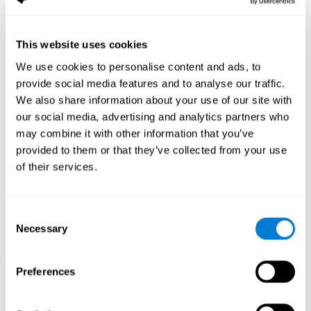
تنشّط ممارسة الألعاب مثل ألغاز لكوجنيفيت نمطا للتنشيط العصبي. إنّ
اللعب وتدريب النمط هذا باستمرار يساعد الدوائر العصبية في إعادة
التنظيم واستعادة الوظائف المعرفية الضعيفة.
This website uses cookies
قد يساعد التنبيه المستمرّ للمهارات في إنشاء نقط الاشتيباك جديدة وفي
We use cookies to personalise content and ads, to
إعادة التنظيم للدوائر العصبية وتحسّن الوظائف المعرفية. تنشّط اللعبة
provide social media features and to analyse our traffic.
العقلية ألغاز في تنبيه المهارات المتعلّقة بالفحص البصري والإدراك
المكاني.
We also share information about your use of our site with
our social media, advertising and analytics partners who
الأسبوع الأوّل
الأسبوع الثاني
الأسبوع الثالث
may combine it with other information that you’ve
provided to them or that they’ve collected from your use
of their services.
Consent
Necessary
Selection
إسقاط رسومي توجيهي للشبكات العصبية بعد 3 أسابيع.
Preferences
ما يحدث إن لم أدرّب مهاراتي المعرفية؟