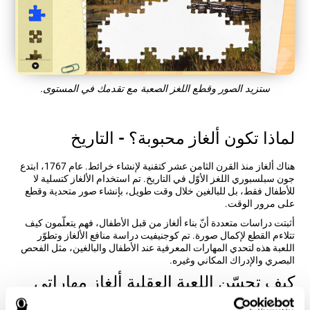
ستزيد الصور وقطع اللغز الصعبة مع تقدمك في المستوى.
لماذا تكون ألغاز محبوبة؟ - التاريخ
هناك ألغاز منذ القرن الثامن عشر كتقنية لإنشاء خرائط. عام 1767، ابتدع
جون سبلسبوري اللغز الأوّل في التاريخ. تم استخدام الألغاز كتسلية لا
للأطفال فقط، بل للبالغين خلال وقت طويل، بإنشاء صور متحدية وقطع
على مرور الوقت.
أثبتت دراسات متعددة أنّ بناء ألغاز من قبل الأطفال، فهم يتعلّمون كيف
تتلاءم القطع لإكمال صورة. تم كوجنيفيت دراسة منافع الألغاز وتطوّر
اللعبة هذه لتحدي المهارات المعرفية عند الأطفال والبالغين، مثل الفحص
البصري والإدراك المكاني وغيره.
كيف تحسّن اللعبة العقلية ألغاز مهاراتي
المعرفية؟