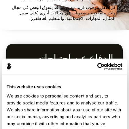
كل طفل موهوب فريد من نوعه؛ قد يتفوق البعض في مجال
واحد بينما يواجه صعوبات في مجالات أخرى (على سبيل
المثال، المهارات الاجتماعية، والتنظيم العاطفي).
الدفاع عن احتياجاته
التعليمية
العمل مع المدرسة للتأكد من مواجهة التحديات
This website uses cookies
المناسبة.
استكشف المقررات الدراسية المتقدمة، وبرامج
We use cookies to personalise content and ads, to
الإثراء، أو برامج التسريع (مثل تخطي الصفوف).
provide social media features and to analyse our traffic.
ابحث عن برامج تعليم الموهوبين إن وجدت.
We also share information about your use of our site with
our social media, advertising and analytics partners who
may combine it with other information that you’ve