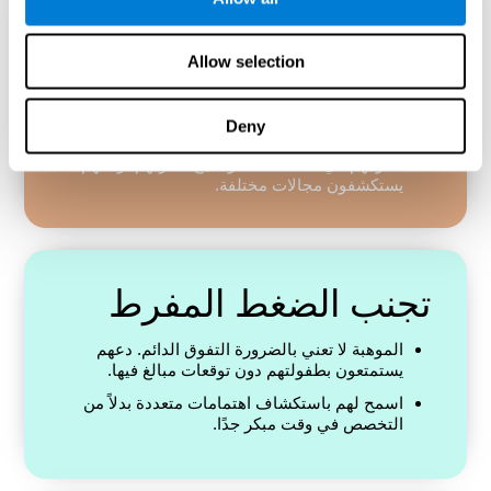
توفير الإثراء في المنزل
Allow selection
عرضهم على الكتب والألغاز وأنشطة العلوم
والتكنولوجيا والهندسة والرياضيات والموسيقى أو
Deny
الفنون بناءً على اهتماماتهم.
أشركهم في المناقشات، وشجع فضولهم، ودعهم
يستكشفون مجالات مختلفة.
تجنب الضغط المفرط
الموهبة لا تعني بالضرورة التفوق الدائم. دعهم
يستمتعون بطفولتهم دون توقعات مبالغ فيها.
اسمح لهم باستكشاف اهتمامات متعددة بدلاً من
التخصص في وقت مبكر جدًا.