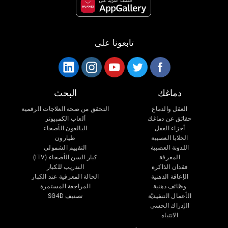
تابعونا على
دماغك
البحث
العقل والدماغ
التحقق من صحة العلاجات الرقمية
حقائق عن دماغك
ألعاب الكمبيوتر
أجزاء العقل
البالغون الأصحاء
الخلايا العصبية
طيارون
اللدونة العصبية
التقييم الشمولي
المعرفة
كبار السن الأصحاء (iTV)
فقدان الذاكرة
التدريب للكبار
الإعاقة الذهنية
الحالة المعرفية عند الكبار
وظائف ذهنية
المراجعة المستمرة
الأعمال التنفيذيّة
تصنيف SG4D
الإدراك الحسى
الانتباه