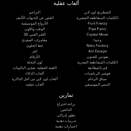
ألعاب عقلية
الشطرنج اون لاين
التزاحم
الكلمات المتقاطعة الصغيرة
العثور عن الحيوات الأليف
Fruit Frenzy
الأزواج الموسيقية
Pipe Panic
الوقت واللون
Crystal Miner
اللغز الفني 3D
وحيدا
مغامرات الضفدع
Robo Factory
خط الحلوى
Ant Escape
لغز
يقودني للجنون
الأرقام
الكلمات المتقاطعة البصرية
لون النحلة
قم بالمطابقة
اللعبة العقلية: تفجير البالونات
فوضى الرياضيات
ألعاب الذكاء
سباق الرخام
ألعاب اون لاين من آجل الذاكرة
التنس الموسيقي
ألعاب عقلية
تمارين
براءة اختراع
البائعين
تطور إدراكى
تدريبات ذهنية
اختبارات ذهنية