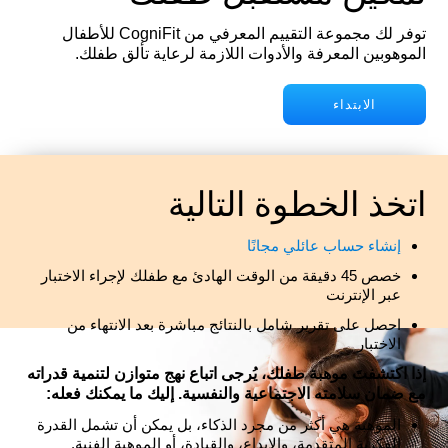
توفر لك مجموعة التقييم المعرفي من CogniFit للأطفال
الموهوبين المعرفة والأدوات اللازمة لرعاية تألق طفلك.
الابتداء
اتخذ الخطوة التالية
إنشاء حساب عائلي مجانًا
خصص 45 دقيقة من الوقت الهادئ مع طفلك لإجراء الاختبار
عبر الإنترنت
احصل على تقرير شامل بالنتائج مباشرة بعد الانتهاء من
الاختبار
إذا اكتشفتَ موهبة طفلك، يُرجى اتباع نهج متوازن لتنمية قدراته
مع ضمان سلامته الاجتماعية والنفسية. إليك ما يمكنك فعله:
الموهبة هي أكثر من مجرد الذكاء، بل يمكن أن تشمل القدرة
الفكرية المتقدمة، والإبداع، والقيادة، أو الموهبة الفنية.