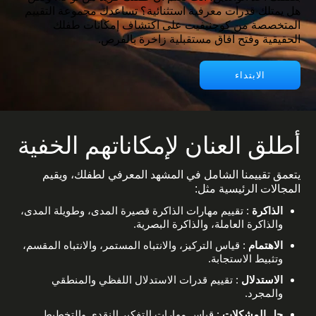
هل يمتلك قدرات معرفية استثنائية؟ تساعدك مجموعة التقييم
المتخصصة من كوجنيفيت على اكتشاف إمكانات طفلك
الحقيقية وفتح آفاق مستقبلية زاخرة بالفرص.
الابتداء
أطلق العنان لإمكاناتهم الخفية
يتعمق تقييمنا الشامل في المشهد المعرفي لطفلك، ويقيم
المجالات الرئيسية مثل:
الذاكرة
: تقييم مهارات الذاكرة قصيرة المدى، وطويلة المدى،
والذاكرة العاملة، والذاكرة البصرية.
الاهتمام
: قياس التركيز، والانتباه المستمر، والانتباه المقسم،
وتثبيط الاستجابة.
الاستدلال
: تقييم قدرات الاستدلال اللفظي والمنطقي
والمجرد.
حل المشكلات
: قياس مهارات التفكير النقدي والتخطيط