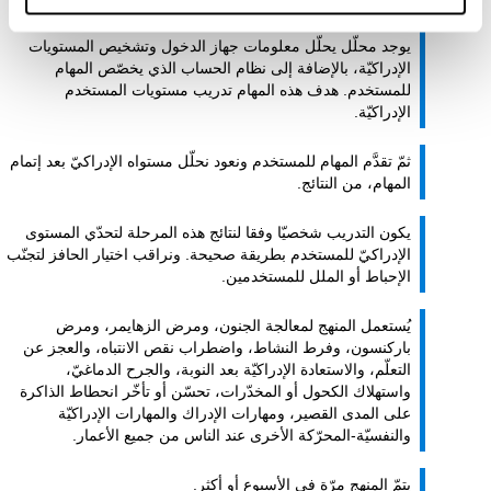
يوجد محلّل يحلّل معلومات جهاز الدخول وتشخيص المستويات
الإدراكيّة، بالإضافة إلى نظام الحساب الذي يخصّص المهام
للمستخدم. هدف هذه المهام تدريب مستويات المستخدم
الإدراكيّة.
ثمّ تقدَّم المهام للمستخدم ونعود نحلّل مستواه الإدراكيّ بعد إتمام
المهام، من النتائج.
يكون التدريب شخصيّا وفقا لنتائج هذه المرحلة لتحدّي المستوى
الإدراكيّ للمستخدم بطريقة صحيحة. ونراقب اختيار الحافز لتجنّب
الإحباط أو الملل للمستخدمين.
يُستعمل المنهج لمعالجة الجنون، ومرض الزهايمر، ومرض
باركنسون، وفرط النشاط، واضطراب نقص الانتباه، والعجز عن
التعلّم، والاستعادة الإدراكيّة بعد النوبة، والجرح الدماغيّ،
واستهلاك الكحول أو المخدّرات، تحسّن أو تأخّر انحطاط الذاكرة
على المدى القصير، ومهارات الإدراك والمهارات الإدراكيّة
والنفسيّة-المحرّكة الأخرى عند الناس من جميع الأعمار.
يتمّ المنهج مرّة في الأسبوع أو أكثر.