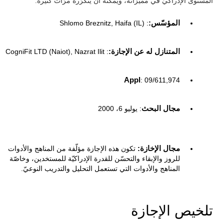
المستوى الإدراكيّ في مميّزاته، ويمكنه أن يتكرّره مرّات كثيرة.
المؤسّس:
: Shlomo Breznitz, Haifa (IL)
المتنازل له عن الإجازة:
: CogniFit LTD (Naiot), Nazrat Ilit
Appl
: 09/611,974
مجال البحث
: يوليو 6، 2000
مجال الإخازة:
تكون هذه الإجازة مؤلّفة من المناهج والأدوات
للروز والإبقاء والتحسّن للقدرة الإدراكيّة للمستخدين، وخاصّة
المناهج والأدوات التي تستعمل التحليل والتدريب النوعيّ.
تلخيص الإجازة