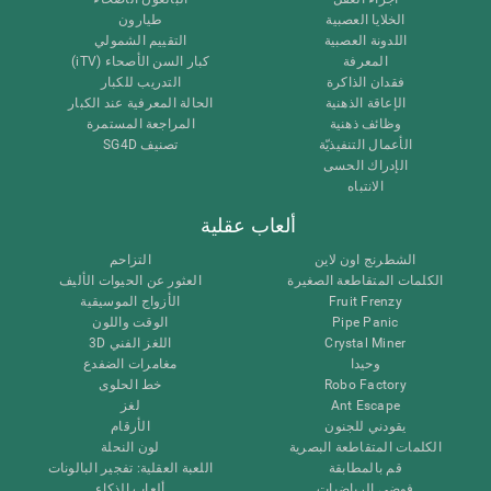
الخلايا العصبية
طيارون
اللدونة العصبية
التقييم الشمولي
المعرفة
كبار السن الأصحاء (iTV)
فقدان الذاكرة
التدريب للكبار
الإعاقة الذهنية
الحالة المعرفية عند الكبار
وظائف ذهنية
المراجعة المستمرة
الأعمال التنفيذيّة
تصنيف SG4D
الإدراك الحسى
الانتباه
ألعاب عقلية
الشطرنج اون لاين
التزاحم
الكلمات المتقاطعة الصغيرة
العثور عن الحيوات الأليف
Fruit Frenzy
الأزواج الموسيقية
Pipe Panic
الوقت واللون
Crystal Miner
اللغز الفني 3D
وحيدا
مغامرات الضفدع
Robo Factory
خط الحلوى
Ant Escape
لغز
يقودني للجنون
الأرقام
الكلمات المتقاطعة البصرية
لون النحلة
قم بالمطابقة
اللعبة العقلية: تفجير البالونات
فوضى الرياضيات
ألعاب الذكاء