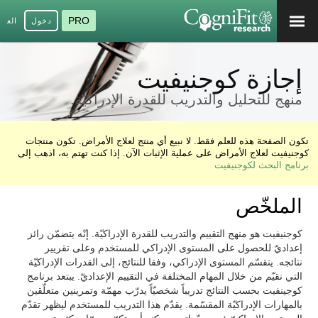
PRO
دخول
العرب
إجازة كوجنيفيت
منهج للتحليل والتدريب للقدرة الإدراكيّة.
تكون الصفحة هذه للعلم فقط. لا نبيع أي منتج لعلاج الأمراض. تكون منتجات
كوجنيفيت لعلاج الأمراض على عملية الإثبات الآن. إذا كنت تهتم به، اذهب إلى
برنامج البحث لكوجنيفيت
الملخّص
كوجنيفيت هو منهج التقييم والتدريب للقدرة الإدراكيّة. إنّه يتضمّن رائز
إعداديّ للحصول على المستوى الإدراكي للمستخدم وعلى تقريير
نتائجه. يتقسّم المستوى الإدراكي، وفقا للنتائج، إلى القدرات الإدراكيّة
التي نقيّم من خلال المهام المختلفة في التقييم الإعداديّ. يبتعد برنامج
كوجينفيت بحسب النتائج تدريباً شخصيّاً يدرّب مهمّة وتمرينين متعلّقين
بالمهارات الإدراكيّة المقسّمة. يقدّم هذا التدريب للمستخدم ليظهر تقدّم