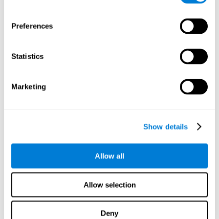
إتمام قاعدة البيانات حيث تكون المعلومات مخزونة.
Preferences
إتمام جهاز دخول الحركة وجهاز الخروج الذي يعطي الحافزَ.
Statistics
يوجد محلّل يحلّل معلومات جهاز الدخول وتشخيص المستويات
الإدراكيّة، بالإضافة إلى نظام الحساب الذي يخصّص المهام
للمستخدم. هدف هذه المهام تدريب المستويات الإدراكيّة
Marketing
للمستخدم.
نحدّد مستوى المستخدم الإدراكيّ من المهارات الإدراكيّة.
Show details
C:
تدريب شخصيّ مؤسّس على نتائج التقييم.
إبتداع المهام المتعلّقة بكلّ مهارة إدراكيّة بحسب النتائج.
Allow all
إبتداع المهمة الأولى للمهارة الإدراكيّة الأولى واستعمال نتائج
Allow selection
المرحلة الأولى لمراقبة المهام.
استعمال الوصلة في جهاز (الكمبيوتر،أو الهاتف، أو اللوحة
Deny
الإلكترونيّة) الخروج الذي يعطي محفزات التدريب.