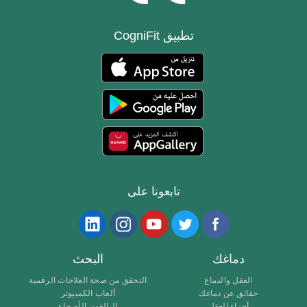
تطبيق CogniFit
تابعونا على
دماغك
البحث
العقل والدماغ
التحقق من صحة العلاجات الرقمية
حقائق عن دماغك
ألعاب الكمبيوتر
أجزاء العقل
البالغون الأصحاء