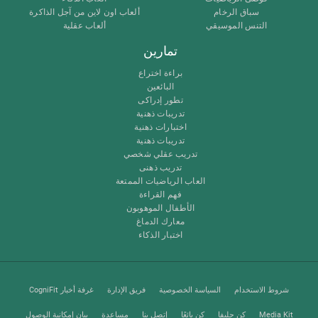
سباق الرخام
ألعاب اون لاين من آجل الذاكرة
التنس الموسيقي
ألعاب عقلية
تمارين
براءة اختراع
البائعين
تطور إدراكى
تدريبات ذهنية
اختبارات ذهنية
تدريبات ذهنية
تدريب عقلي شخصي
تدريب ذهنى
العاب الرياضيات الممتعة
فهم القراءة
الأطفال الموهوبون
معارك الدماغ
اختبار الذكاء
شروط الاستخدام
السياسة الخصوصية
فريق الإدارة
غرفة أخبار CogniFit
Media Kit
كن حليفا
كن بائعًا
إتصل بنا
مساعدة
بيان إمكانية الوصول