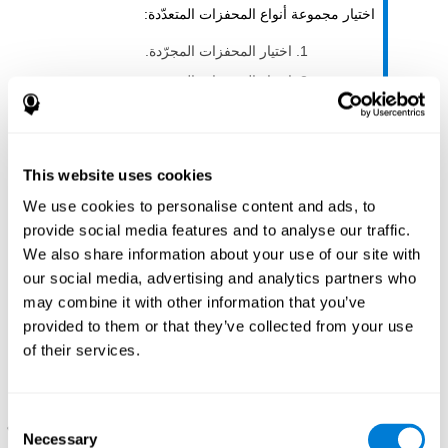
اختيار مجموعة أنواع المحفزات المتعدّدة:
اختيار المحفزات المجرّدة.
اختيار المحفزات المحسوسة.
تنسيق هذه المحفزات.
يُستعمل وصلة الخروج في جهاز ما (الكمبيوتر، والهاتف، واللوحة
This website uses cookies
الإلكترونيّة) التي تعطي محفزات التقييم.
We use cookies to personalise content and ads, to
provide social media features and to analyse our traffic.
الجهاز مؤلّف من جهاز دخول الحركة وجهاز الخروج الذي يعطي
We also share information about your use of our site with
الحافزَ. هناك محلّل يحلّل معلومات جهاز الدخول.
our social media, advertising and analytics partners who
B:
تحليل المعلومات وفقا لنتائج التقييم الابتدائيّ.
may combine it with other information that you’ve
provided to them or that they’ve collected from your use
بعد نهاية الرائز، نحلّل النتائج ونقسّم المهارات الإدراكيّة بحسب
of their services.
النتائج.
تحليل المعلومات المؤلّفة من: المهارات المحرّكة المعقّدة أو
Consent
المستمرّة، الزمن المطلوب بتحريك الحافز، رقّة الحركة، التنسيق
Necessary
Selection
بين العين واليد، التنسيق بين اليدين والتنسيق بين العين والقدم.