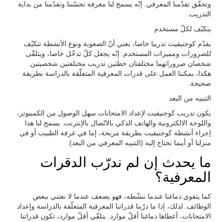
وتحقّق تقدّمنا المعرفي. إنّه يسمح لنا معرفة تحسّننا وتقدّمنا من بداية
التدريب.
يتكيّف لكلّ مستخدم
يقدّم كوجنيفيت تدريبا خاصا، يعني أنّ الصعوبة ونوع الأنشطة تتكيّف
للضرورات ومميزات المستخدم. إنّه يجعل كلّ تدخّل خاصا، ويتلقّى
شخصان ضروراتهما مختلفتان خطتين تدريب مختلفتين شخصيتين.
هكذا، يمكننا العمل على قدرات المعرفية المتعلّقة بالدراسة بطريقة
صحيحة.
التنبيه من البعد
يكون تدريب كوجنيفيت لإعداد الامتحانات سهل الوصول من الكمبيوتر،
واللوحة الالكترونية والهاتف الذكي بالاتّصال بالإنترنت. يسمح لنا هذا
إجراء أنشطة كوجنيفيت بطريقة مريحة، إما في غرفة الطبيب أو في
منزلنا أو أينما نحتاج إليه (التنبيه المعرفي من البعد).
ما يحدث إن لم ندرّب الدقرات
المعرفية؟
كما يتقوي دماغنا عندما ننشّطه، فهو يضعف عندما لا نعتني ببعض
الوظائف. لذلك، إذا ما درّبنا قدراتنا المعرفية المتعلّقة بالدراسة وإعداد
الامتحانات، أعطاها دماغنا أقلّ موارد. بتلقّي أقلّ موارد، تكون قدراتنا