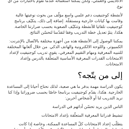
الأكاديمي والعملي، ولكن يمكننا استعماله عندما نقوم باختبارات من أي
نوع.
لأنشطة كوجنيفيت دعم علمي واسع مؤلّف من بحوث نوعيتها عالية
وقامت بها كيانات خارجية ومستقلّة. إضافة إلى ذلك، يتكيّف برنامج
كوجنيفيت تلقائيا للأنشطة وتتكيّف الصعوبة بحسب ضرارتنا الخاصة.
هكذا، يتمّ تعديل خطة التدريب وفقا لتقدّمنا لتحسّن النتائج.
يمكننا الوصول إلى الأنشطة هذه من أجهزة مختلفة بالاتّصال بالإنترنت:
الكمبيوتر، واللوحة الالكترونية والهاتف الذكي. من خلال ألعابها المختلفة
للتنبيه المعرفية ومهام التقييم المعرفي، يقوي تدريب كوجنيفيت لإعداد
الامتحانات القدرات المعرفية الأساسية المتعلّقة بالدرس وإعداد
الامتحانات.
إلى من يتّجه؟
يكون الدراسة مهمة بدقر ما هي صعبة، لذلك نحتاج أحيانا إلى المساعدة
الخارجية. هكذا، يقدّم كوجنيفيت برنامجا خاصّا بحسب ضروراتنا وإذا كنا
نريد التدريب لنا أو لأشخاص آخرين:
الناس الذين يريد تحسّن أدائهم في الدراسة
تنشيط قدراتنا المعرفية المتعلّقة بإعداد الامتحانات
يتطلّب إعداد الامتحانات كلّ المساعدة الممكنة، وخاصة إذا كانت