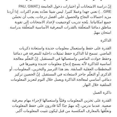
إنّ دراسة الامتحانات أو اختبارات دخول الجامعة (PAU, GMAT,
GRE…) تعني جهدا وعملا كثيرا. ليس شيئا نعدّده بعدم اكتراث. إذا أردنا
مزيد احتمالات النجاح والحصول على أفضل درجات، يجب أن نحسّن
جميع امكانياتنا. يتّجه تدريب كوجنيفيت لإعداد الامتحانات إلى تقوية
مناطق دماغنا المتعلّقة بالقدرات المعرفية الأساسية المتعلّقة بدراسة
امتحان مهمّ.
الذاكرة
القدرة على حفظ واستعمال معلومات جديدة واستعادة ذكريات
الماضي. تسمح لنا الذاكرة حفظ تمثيلات داخلية للمعرفة في دماغنا
وحفظ حوادث الماضي واستعمالها في المستقبل. إنّ التعلّم معالجة
أساسية للذاكرة لأنّه يسمح إدماج معلومات جديدة وتغييرها في
المخططات العقلية السابقة. بعد هذا الترميز والتخزين، المعلومات، أو
الذكرى أو التعلّم جاحز لاستعادته في المستقبل. إنّ الحصين تركيز
دماغي أساسي لمعالجة الذاكرة ويعمل خلال النوم لتعزيز المعلومات
المتلقية خلال النهار.
ذاكرة العمل
القدرة على تخزين المعلومات وقتيّاً واستعمالها لإجراء مهام معرفية
صعبية. عندما ندرس، إنّه مهمّ جدّا أنّنا قادرون على حفظ المعلومات
ونعلّقها بالمعارف المكتسبة من قبل ليكون تثبيت المعلومات أكبر.