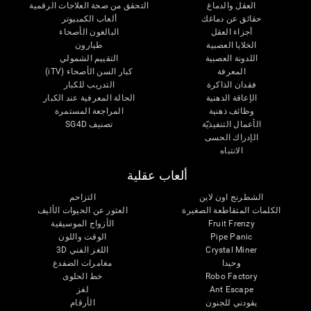
العقل والدماغ
التحقق من صحة العلاجات الرقمية
حقائق عن دماغك
ألعاب الكمبيوتر
أجزاء العقل
البالغون الأصحاء
الخلايا العصبية
طيارون
اللدونة العصبية
التقييم الشمولي
المعرفة
كبار السن الأصحاء (iTV)
فقدان الذاكرة
التدريب للكبار
الإعاقة الذهنية
الحالة المعرفية عند الكبار
وظائف ذهنية
المراجعة المستمرة
الأعمال التنفيذيّة
تصنيف SG4D
الإدراك الحسى
الانتباه
ألعاب عقلية
الشطرنج اون لاين
التزاحم
الكلمات المتقاطعة الصغيرة
العثور عن الحيوات الأليف
Fruit Frenzy
الأزواج الموسيقية
Pipe Panic
الوقت واللون
Crystal Miner
اللغز الفني 3D
وحيدا
مغامرات الضفدع
Robo Factory
خط الحلوى
Ant Escape
لغز
يقودني للجنون
الأرقام