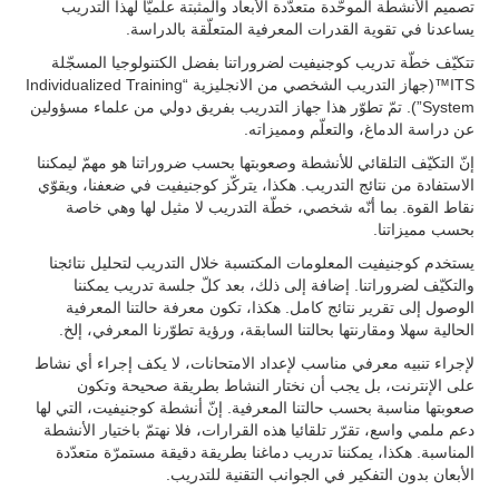
تصميم الأنشطة الموحّدة متعدّدة الأبعاد والمثبتة علميّا لهذا التدريب
يساعدنا في تقوية القدرات المعرفية المتعلّقة بالدراسة.
تتكيّف خطّة تدريب كوجنيفيت لضروراتنا بفضل الكتنولوجيا المسجّلة
ITS™(جهاز التدريب الشخصي من الانجليزية “Individualized Training
System”). تمّ تطوّر هذا جهاز التدريب بفريق دولي من علماء مسؤولين
عن دراسة الدماغ، والتعلّم ومميزاته.
إنّ التكيّف التلقائي للأنشطة وصعوبتها بحسب ضروراتنا هو مهمّ ليمكننا
الاستفادة من نتائج التدريب. هكذا، يتركّز كوجنيفيت في ضعفنا، ويقوّي
نقاط القوة. بما أنّه شخصي، خطّة التدريب لا مثيل لها وهي خاصة
بحسب مميزاتنا.
يستخدم كوجنيفيت المعلومات المكتسبة خلال التدريب لتحليل نتائجنا
والتكيّف لضروراتنا. إضافة إلى ذلك، بعد كلّ جلسة تدريب يمكننا
الوصول إلى تقرير نتائج كامل. هكذا، تكون معرفة حالتنا المعرفية
الحالية سهلا ومقارنتها بحالتنا السابقة، ورؤية تطوّرنا المعرفي، إلخ.
لإجراء تنبيه معرفي مناسب لإعداد الامتحانات، لا يكف إجراء أي نشاط
على الإنترنت، بل يجب أن نختار النشاط بطريقة صحيحة وتكون
صعوبتها مناسبة بحسب حالتنا المعرفية. إنّ أنشطة كوجنيفيت، التي لها
دعم ملمي واسع، تقرّر تلقائيا هذه القرارات، فلا نهتمّ باختيار الأنشطة
المناسبة. هكذا، يمكننا تدريب دماغنا بطريقة دقيقة مستمرّة متعدّدة
الأبعان بدون التفكير في الجوانب التقنية للتدريب.