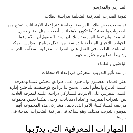
المدارس والمدرّسون
تقوية القدرات المعرفية المتعلّقة بدراسة الطلاب
قد يصعب بعض طلابنا الدراسة، وخاصة عند إعداد الامتحانات. تصتح هذه
الصعوبات واضحة كلّما تكون الامتحانات أصعب، مثل اختبار دخول
الجامعة. وإن تعط المدرسة دليلا للدراسة، إنّه مهمّ أن نقدّم دعما
للجوانب الأخرى المتعلّقة بالدراسة. من خلال برنامج المدارس، يمكننا
المساعدة الطلاب في العمل على القدرات المعرفية المتعلّقة بالدراسة،
وإدارة أنشطتهم وتحقّق نتاجهم.
الباحثون والعلماء
دراسة تأثير التدريب المعرفي في إعداد الامتحانات
نعثر العلماء العصبيون والباحثون على طرائق لتحسّن عملنا ومعرفة
عملية الدماغ والتعلّم أفضل. يسمح لنا برنامج كوجنيفيت للباحثين إدارة
التنبيه المعرفي على الإنترنت لمشاركي دراسة علمية لمعرفة العلاقة
بين القدرات المعرفية وإعداد الامتحانات. وحتى يمكننا تعيين مجموعة
مرجعية لمشاركيننا، الأمر الذي يجعل مشاركي هذه المجموعة أنّهم
يقومون بتدريب مختلف وهو يساعد في مراقبة المتغيرات الغريبة في
دراستنا.
المهارات المعرفية التي يدرّبها