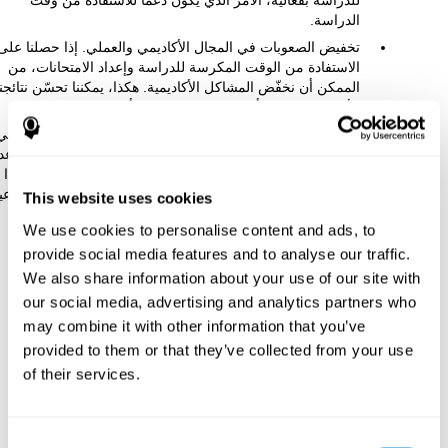
للدراسة بفعالية، الأمر الذي يكون دعما للاستفادة من وقت
الدراسة.
تخفيض الصعوبات في المجال الأكاديمي والعملي. إذا حصلنا على
الاستفادة من الوقت المكرسة للدراسة وإعداد الامتحانات، من
الممكن أن نخفّض المشاكل الأكاديمية. هكذا، يمكننا تحسّن نتائجنا
الأكاديمية واختيار أفضل مراكز الدراسة أو وظائف.
تعزيز التطوّر الاجتماعي-العاطفي. إذا حصلنا على أكثر فعالية في
دراستنا، إضافة إلى الحصول على أكثر وقتا لنا، يمكننا تخفيض عد
الثقة بنفسنا، والقلق أمام الامتحانات وتحسّن احترام الذات. هذا
يمكن أن يكون له عواقب إيجابية جدّا لصحتنا العاطفية والاجتماعي
This website uses cookies
We use cookies to personalise content and ads, to
كيف يقوّي الوظيفة المعرفية؟
provide social media features and to analyse our traffic.
We also share information about your use of our site with
عندما نقوم بمهمة تنبيه معرفية، يقوّي دماغنا الاتّصالات اللازمة لإجراء
our social media, advertising and analytics partners who
المهمّة هذه. إنّ تقوية الاتّصالات المعرفية مفيدة ليمكن دماغنا أن يجيب
may combine it with other information that you’ve
بطريقة صحيحة المرة المقبلة التي يجب أن يواجه فيها هذه الحالة.
provided to them or that they’ve collected from your use
هكذا، عندما ننشّط الدماغ بطريقة صحيحة بفضل أنشطة التنبيه
of their services.
المعرفي، يمكن الدماغ استعمال هذه الاتّصالات القوية ليجد الأنشطة
الأخرى سهلة، مثل الدراسة. يعني إذا نقوّي المقدرات المعرفية
المتعلّقة بالدراسة، يمكننا الاكتساب أفضل موارد معرفية للدراسة.
Consent
إنّ دماغنا قادر على إجراء هذا التكيّف بفضل اللدونة الدماغية، معروفة