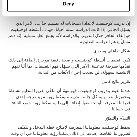
Deny
وحتى إن لم نعرف التكنولوجيا أو علم الأعصاب.
جذّاب جدّا
إنّ تدريب كوجنيفيت لإعداد الامتحانات له تصميم جذّاب، الأمر الذي
يسهّل الحافز. إذا كانت الدراسة مملة أحيانا، فهدف أنشطة كوجنيفيت
هو إبقاء الحافز خلال التدريب والدراسة لأنّه يجمع ألعابا مسلية. إنّه دعم
مسلّ يدعم الدراسة التقليدية.
شكل تفاعلي وبصري
تكون تعليمات أنشطة كوجنيفيت واضحة دقيقة موجزة. إضافة إلى ذلك،
نقدّمها بطريقة تفاعلية، الأمر الذي يسهّل فهم التعليمات. بما أنّنا نفهم
الانشطة بسهولة، لن نصعب إجراء الألعاب من البداية.
تقرير نتائج كامل
عندما نقوم بتدريب كوجنيفيت، فهو مهمّ أن نتلقّى تقريرا لتنظيم نشاطنا
وتحفيزنا, بعد نهاية كلّ جلسة تدريب، يمكننا رؤية مزيد درجة إحدى
قدراتنا المعرفية أو تخفيضها. إضافة إلى ذلك، يمكننا رؤية جميع النتائج
في حسابنا.
التقدّم والتطوّر
يحفظ كوجنيفيت معلوماتنا المعرفية لإصلاح خطة التدخل والتكيّف
لضروراتنا الخاصة. إضافة إلى ذلك، يمكننا رؤية معلوماتنا في أي وقت