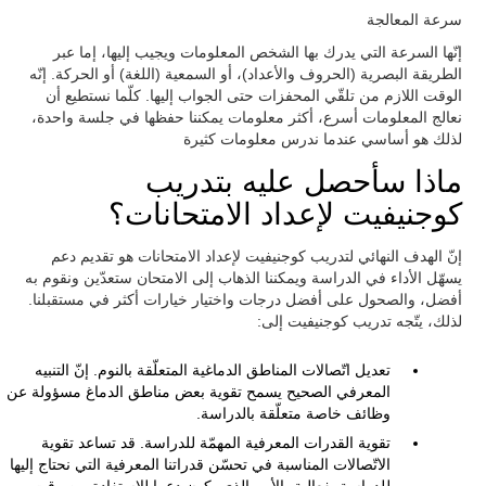
سرعة المعالجة
إنّها السرعة التي يدرك بها الشخص المعلومات ويجيب إليها، إما عبر
الطريقة البصرية (الحروف والأعداد)، أو السمعية (اللغة) أو الحركة. إنّه
الوقت اللازم من تلقّي المحفزات حتى الجواب إليها. كلّما نستطيع أن
نعالج المعلومات أسرع، أكثر معلومات يمكننا حفظها في جلسة واحدة،
لذلك هو أساسي عندما ندرس معلومات كثيرة
ماذا سأحصل عليه بتدريب
كوجنيفيت لإعداد الامتحانات؟
إنّ الهدف النهائي لتدريب كوجنيفيت لإعداد الامتحانات هو تقديم دعم
يسهّل الأداء في الدراسة ويمكننا الذهاب إلى الامتحان ستعدّين ونقوم به
أفضل، والصحول على أفضل درجات واختيار خيارات أكثر في مستقبلنا.
لذلك، يتّجه تدريب كوجنيفيت إلى:
تعديل اتّصالات المناطق الدماغية المتعلّقة بالنوم. إنّ التنبيه
المعرفي الصحيح يسمح تقوية بعض مناطق الدماغ مسؤولة عن
وظائف خاصة متعلّقة بالدراسة.
تقوية القدرات المعرفية المهمّة للدراسة. قد تساعد تقوية
الاتّصالات المناسبة في تحسّن قدراتنا المعرفية التي نحتاج إليها