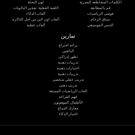
الكلمات المتقاطعة البصرية
لون النحلة
قم بالمطابقة
اللعبة العقلية: تفجير البالونات
فوضى الرياضيات
ألعاب الذكاء
سباق الرخام
ألعاب اون لاين من آجل الذاكرة
التنس الموسيقي
ألعاب عقلية
تمارين
براءة اختراع
البائعين
تطور إدراكى
تدريبات ذهنية
اختبارات ذهنية
تدريبات ذهنية
تدريب عقلي شخصي
تدريب ذهنى
العاب الرياضيات الممتعة
فهم القراءة
الأطفال الموهوبون
معارك الدماغ
اختبار الذكاء