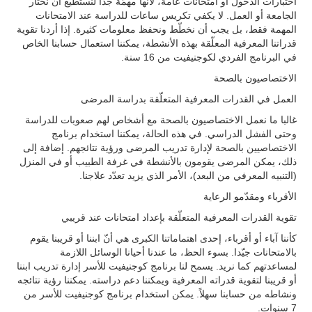
اختبارات الدخول أو امتحانات عامة، لأنّها مهمّة جدّاً لنستطيع أن نختار
الجامعة أو العمل. لا يكفي تكريس ساعات للدراسة عند الامتحانات
المهمة فقط، بل يجب أن نخطّط ونحفظ معلومات كثيرة. إذا أردنا تقوية
قدراتنا المعرفية المعلّقة بهذه الأنشطة، يمكننا استعمال حسابنا الخاص
في البرنامج الفردي لكوجنيفيت من 16 سنة.
الاختصاصيون بالصحة
العمل في القدرات المعرفية المتعلّقة بدراسة المرضى
غالبا ما نعمل الاختصاصيون بالصحة مع أشخاص لهم صعوبات للدراسة
وحتى الفشل الدراسي. في هذه الحالة، يمكننا استخدام برنامج
الاختصاصيين بالصحة لإدارة تدريب المرضى ورؤية نتائجهم. إضافة إلى
ذلك، يمكن المرضى يقومون بالأنشطة في غرفة الطبيب أو في المنزل
(التنبيه المعرفي من البعد)، الأمر الذي يزيد تعدّد علاجنا.
الأقرباء ومقدّمو الرعاية
تقوية القدرات المعرفية المتعلّقة بإعداد امتحانات عند قريبي
كأننا آباء أو أقرباء، إحدى اهتماماتنا الكبرى هي أنّ ابننا أو قريبنا يقوم
بالامتحانات جيّدا. بسوء الحظ، ما عندنا أحيانا الوسائل اللازمة
لمساعدتهم كما نريد. يسمح لنا برنامج كوجنيفيت للأسر إدارة تدريب ابننا
أو قريبنا لتقوية قدراته المعرفية ويمكننا دعم دراسته. يمكننا رؤية نتائجه
ونشاطه من حسابنا سهلاً. يمكن استخدام برنامج كوجنيفيت للأسر من
7 سنوات.