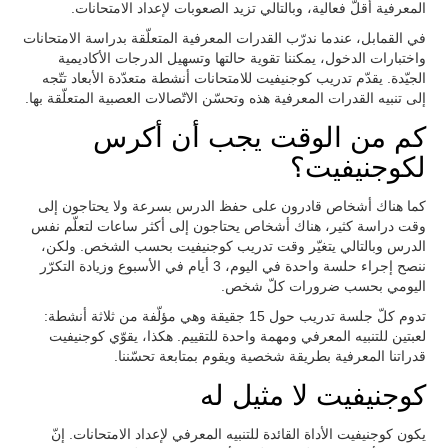
المعرفية أقلّ فعالية، وبالتالي تزيد الصعوبات لإعداد الامتحانات.
في القمابل، عندما ندرّب القدرات المعرفية المتعلّقة بدراسة الامتحانات
واختبارات الدخول، يمكننا تقوية حالتها وتسهيل الدرجات الأكاديمية
الجيّدة. يقدّم تدريب كوجنيفيت للامتحانات أنشطة متعدّدة الأبعاد تتّجه
إلى تنبيه القدرات المعرفية هذه وتحسّن الاتّصالات العصبية المتعلّقة بها.
كم من الوقت يجب أن أكرس
لكوجنيفيت؟
كما هناك أشخاص قادرون على حفظ الدرس بسرعة ولا يحتاجون إلى
وقت دراسة كثير، هناك أشخاص يحتاجون إلى أكثر ساعات لتعلّم نفس
الدرس وبالتالي يتغيّر وقت تدريب كوجنيفيت بحسب الشخص. ولكن،
ننصح إجراء حلسة واحدة في اليوم، 3 أيام في الأسبوع وزيادة التكرّر
اليومي بحسب ضرورات كلّ شخص.
تدوم كلّ جلسة تدريب حول 15 جقيقة وهي مؤلّفة من ثلاثة أنشطة:
لعبتين للتنبيه المعرفي ومهمة واحدة للتقييم. هكذا، يقوّي كوجنيفيت
قدراتنا المعرفية بطريقة شخصية ويقوم بمتابعة تحسّننا.
كوجنيفيت لا مثيل له
يكون كوجنيفيت الأداة القائدة للتنبيه المعرفي لإعداد الامتحانات. إنّ