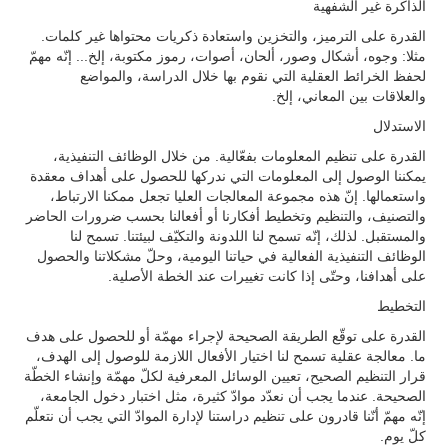
الذاكرة غير الشفهية
القدرة على الترميز، والتخزين واستعادة ذكريات محتواها غير كلمات.
مثلا: وجوه، أشكال وصور، ألحان، أصوات، رموز مكتوبة، إلخ... إنّه مهمّ
لحفظ الخرائط العقلية التي نقوم بها خلال الدراسة، والمواضع
والعلاقات بين المعاني، إلخ.
الاستدلال
القدرة على تنظيم المعلومات بفعّالية. من خلال الوظائف التنفيذية،
يمكننا الوصول إلى المعلومات التي ندركها للحصول على أهداف معقدة
واستعمالها. إنّ هذه مجموعة المعالجات العليا تجعل ممكنا الارتباط،
والتصنيف، والتنظيم وتخطيط أفكارنا أو أفعالنا بحسب ضرورات الحاضر
والمستقبل. لذلك، إنّه تسمح لنا اللدونة والتكيّف لبيئتنا. تسمح لنا
الوظائف التنفيذية الفعالية في حياتنا اليومية، وحلّ مشكلاتنا والحصول
على أهدافنا، وحتّى إذا كانت تغييرات عند الخطة الأصلية.
التخطيط
القدرة على توقّع الطريقة الصحيحة لإجراء مهمّة أو للحصول على هدف
ما. معالجة عقلية تسمح لنا اختيار الأفعال اللازمة للوصول إلى الهدف،
قرار التنظيم الصحيح، تعيين الوسائل المعرفية لكلّ مهمّة وإنشاء الخطّة
الصحيحة. عندما يجب أن نعدّد موادّ كثيرة، مثل اختبار دخول الجامعة،
إنّه مهمّ أنّنا قادرون على تنظيم دراستنا لإدارة الموادّ التي يجب أن نتعلّم
كلّ يوم.