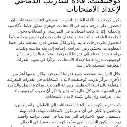
كوجنيفيت: قادة للتدريب الدماغي
لإعداد الامتحانات
يكون كوجنيفيت الأداة القائدة للتدريب المعرفي لإعداد الامتحانات. إنّ
الحصول على درجة عالية في الامتحانات جوهريّ لتطوّر حياتنا الأكاديمية
والعملية. إمّا إذا كانت امتحانات في المدرسة، أو امتحانات دخول
الجامعة العامة، أو الخاصة أو امتحان عام، يجب أن ندرس ونعدّده جيّداً
للحصول على درجات عالية. ولكن لكلّ شخص قدرة مختلفة على حفظ
المعلومات. لتحسّن زمن الدراسة، إضافة إلى بيئة مناسبة وتقنيات
دراسة جيدة، نحتاج إلى قدراتنا المعرفية المتعلّقة بالدراسة. يقدّم
كوجنيفيت تدريبا خاصا لإعداد الامتحانات مركّزا في تقوية القدرات
المعرفية المتعلّقة بالدراسة.
خلال الدراسة، نستخدم جميع قدراتنا المعرفية، ولكن بعضها أهمّ من
الأخرى. يركّز تدريب كوجنيفيت لإعداد الامتحانات في القدرات المعرفية
المتعلّقة بالدراسة: التخطيط، وسرعة المعالجة، وذاكرة العمل والذاكرة
غير الشفهية. على كلّ حال، إنّه جدير بالذكر أنّ تدريب كوجنيفيت لا
يبدل الدراسة وإن يكن تكملة لإعداد الامتحانات.
يتّجه تدريب كوجنيفيت لإعداد الامتحانات إلى الأطفال، والمراهقين،
والبالغين والكبار. في أي عمر تكون الامتحانات مهمّة، لذلك نهتمّ
باستعمال جيمع الاختيارات التي تساعدنا في أفضل دراسة وأفضل
درجات. يكون التدريب الذي يقدّمه كوجنيفيت مفيدا في المجال