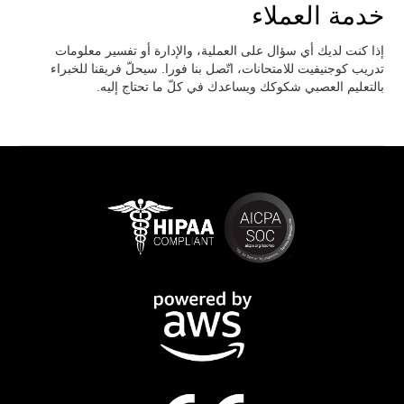
خدمة العملاء
إذا كنت لديك أي سؤال على العملية، والإدارة أو تفسير معلومات
تدريب كوجنيفيت للامتحانات، اتّصل بنا فورا. سيحلّ فريقنا للخبراء
بالتعليم العصبي شكوكك ويساعدك في كلّ ما تحتاج إليه.