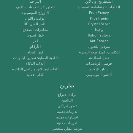
الشطرنج اون لاين
التزاحم
الكلمات المتقاطعة الصغيرة
العثور عن الحيوات الأليف
Fruit Frenzy
الأزواج الموسيقية
Pipe Panic
الوقت واللون
Crystal Miner
اللغز الفني 3D
وحيدا
مغامرات الضفدع
Robo Factory
خط الحلوى
Ant Escape
لغز
يقودني للجنون
الأرقام
الكلمات المتقاطعة البصرية
لون النحلة
قم بالمطابقة
اللعبة العقلية: تفجير البالونات
فوضى الرياضيات
ألعاب الذكاء
سباق الرخام
ألعاب اون لاين من آجل الذاكرة
التنس الموسيقي
ألعاب عقلية
تمارين
براءة اختراع
البائعين
تطور إدراكى
تدريبات ذهنية
اختبارات ذهنية
تدريبات ذهنية
تدريب عقلي شخصي