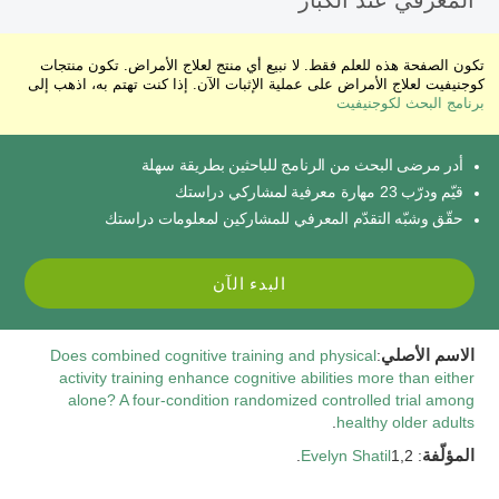
المعرفي عند الكبار
تكون الصفحة هذه للعلم فقط. لا نبيع أي منتج لعلاج الأمراض. تكون منتجات
كوجنيفيت لعلاج الأمراض على عملية الإثبات الآن. إذا كنت تهتم به، اذهب إلى
برنامج البحث لكوجنيفيت
أدر مرضى البحث من الرنامج للباحثين بطريقة سهلة
قيّم ودرّب 23 مهارة معرفية لمشاركي دراستك
حقّق وشبّه التقدّم المعرفي للمشاركين لمعلومات دراستك
البدء الآن
الاسم الأصلي
:
Does combined cognitive training and physical
activity training enhance cognitive abilities more than either
alone? A four-condition randomized controlled trial among
.
healthy older adults
المؤلّفة
:
1,2.
Evelyn Shatil