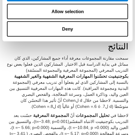
Allow selection
الوقتxالتدريب المعرفي.
الوقتxالتدريب البدني.
الوقتxالتدريب المعرفي xالتدريب البدني.
Deny
النتائج
سمحت مقارنة المجموعات معرفة أداء جميع المشاركين، الذي كان
مماثل في بداية الدراسة قبل الاختبار. المشاركون الذين فعلوا بعض نوع
التدريب المعرفي (المجموعة المعرفية والمجموعة المنسّقة)
بكوجنيفيت تحسّنوا المهارات المعرفية الشفهية والغير الشفهية
بالنسبة إلى المشاركين الذي لم يفعلوا أي تدريب معرفي (المجموعة
البدنية ومجموعة المراقبة). كانت هذه المهارات المعرفيية التنسيق بين
العين واليد، وذاكرة العمل، وسرعة المعالجة، والفحص البصري
والتسمية. لاحظنا من خلال d لCohen أنّ تأثير هذا التحسّن كان
متوسّطا (d لCohen =.6 ó .7) أو عالياً (d لCohen =.8).
لاحظنا في
تحليل المجموعات
أنّ
المجموعة المعرفية
حسّنت بعد
التدريب بكوجنيفيت الانتباه المقسّم(t=−3.48; p=0.001)، والتنسيق بين
العين واليد (t =−10.84; p =0.000)، والتسمية (t =− 5.66; p=0.000)،
وسرعة المعالجة (t =− 5.17; p=0.000)، والفحص البصري (t=− 3.41;