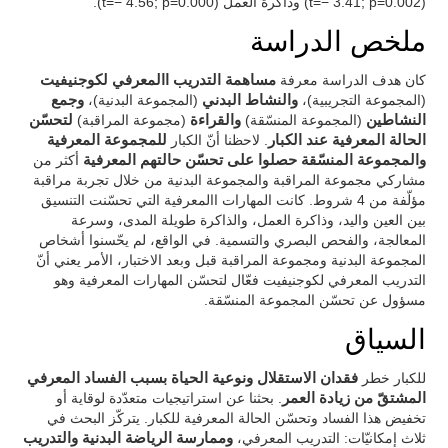
(t=− 3.41; p=0.002) وذاكرة العمل (t=− 4.56; p=0.000).
ملخص الدراسة
كان هدف الدراسة معرفة
مساهمة التدريب االمعرفي لكوجنيفيت
(المجموعة التجريبية)،
والنشاط البدني
(المجموعة البدنية)،
وجمع
النشاطين
(المجموعة المنسّقة)
والقراءة
(مجموعة المراقبة)
لتحسّن
الحالة المعرفية عند الكبار
. لاحظنا أنّ الكبار
للمجموعة المعرفية
والمجموعة المنسّقة حصلوا على تحسّن حالتهم المعرفية
أكثر من
مشاركي مجموعة المراقبة والمجموعة البدنية من خلال تجربة مراقبة
مؤلّفة من 4 شروط. كانت المهارات االمعرفية التي تحسّنت التنسيق
بين العين واليد، وذاكرة العمل، والذاكرة طويلة المدى، وسرعة
المعالجة، والفحص البصري والتسمية. في الواقع، لم يحّسنوا أشخاص
المجموعة البدنية ومجموعة المراقبة قبل وبعد الاختبار، الأمر يعني أنّ
التدريب المعرفي لكوجنيفيت فعّال لتحسّن المهارات المعرفية وهو
مسؤول عن تحسّن المجموعة المنسّقة.
السياق
للكبار خطر
فقدان الاستقلال ونوعية الحياة بسبب الفساد المعرفي
المشتقّ من زيادة العمر
. بحثنا عن استراتيجيات متعدّدة لوقاية أو
تخفيض هذا الفساد وتحسّن الحالة المعرفية للكبار. يتركّز البحث في
ثلاث إمكانيّات: التدريب المعرفي،
وممارسة الرياضة البدنية والتدريب