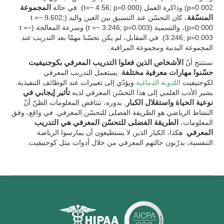
p=0.002) وذاكرة العمل (t=− 4.56; p=0.000). في حالة
المجموعة
المنسّقة
، كان التحسّن عند التنسيق بين العين واليد (t =− 9.602;
p=0.000)، والتسمية (t =− 3.246; p=0.003) وسرعة المعالجة (t =−
3.246; p=0.003). في المقابل، لم يكن تحسّنا مهمّا بعد التدريب عند
المجموعة البدنية ومجموعة المراقبة.
نستنتج أنّ
الأشخاص الذين فعلوا التدريب المعرفي بكوجنيفيت
حسّنوا مهارات معرفية مختلفة
. يستعمل التدريب المعرفي
لكوجنيفيت
اللدونة الدماغية
ويؤدّي إلى تغييرات عند الوظائف التنفيذية.
يشير الأدب العلمي إلى هذا التحسّن المعرفي لديه
تأثير إيجابي في
نوعية الحياة واستقلال الكبار
. بدوره، تتناقض المعلومات الظنّ أنّ
النشاط الرياضي هو الطريقة الفضلى للتحسّن المعرفي. في واقع، وفق
المعلومات،
الطريقة الفضلى للتحسّن المعرفي هي التدريب
المعرفي
. هكذا، الكبار الذين لا يستطيعون أن يمارسوا الرياضة
التنفسية، يدرّبون حالتهم المعرفي من خلال أدوات مثل كوجنيفيت.