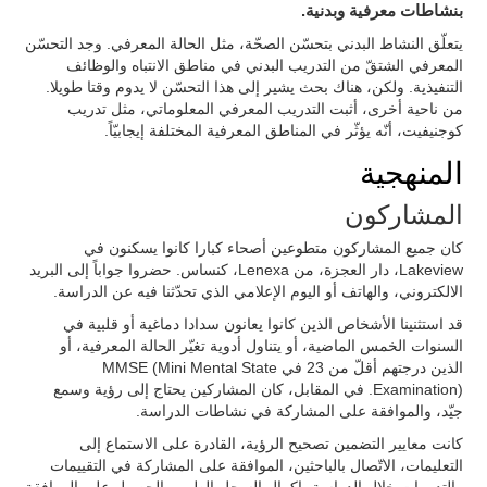
بنشاطات معرفية وبدنية.
يتعلّق النشاط البدني بتحسّن الصحّة، مثل الحالة المعرفي. وجد التحسّن
المعرفي الشتقّ من التدريب البدني في مناطق الانتباه والوظائف
التنفيذية. ولكن، هناك بحث يشير إلى هذا التحسّن لا يدوم وقتا طويلا.
من ناحية أخرى، أثبت التدريب المعرفي المعلوماتي، مثل تدريب
كوجنيفيت، أنّه يؤثّر في المناطق المعرفية المختلفة إيجابيّاً.
المنهجية
المشاركون
كان جميع المشاركون متطوعين أصحاء كبارا كانوا يسكنون في
Lakeview، دار العجزة، من Lenexa، كنساس. حضروا جواباً إلى البريد
الالكتروني، والهاتف أو اليوم الإعلامي الذي تحدّثنا فيه عن الدراسة.
قد استثنينا الأشخاص الذين كانوا يعانون سدادا دماغية أو قلبية في
السنوات الخمس الماضية، أو يتناول أدوية تغيّر الحالة المعرفية، أو
الذين درجتهم أقلّ من 23 في MMSE (Mini Mental State
Examination). في المقابل، كان المشاركين يحتاج إلى رؤية وسمع
جيّد، والموافقة على المشاركة في نشاطات الدراسة.
كانت معايير التضمين تصحيح الرؤية، القادرة على الاستماع إلى
التعليمات، الاتّصال بالباحثين، الموافقة على المشاركة في التقييمات