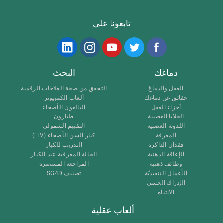
تابعونا على
دماغك
البحث
العقل والدماغ
التحقق من صحة العلاجات الرقمية
حقائق عن دماغك
ألعاب الكمبيوتر
أجزاء العقل
البالغون الأصحاء
الخلايا العصبية
طيارون
اللدونة العصبية
التقييم الشمولي
المعرفة
كبار السن الأصحاء (iTV)
فقدان الذاكرة
التدريب للكبار
الإعاقة الذهنية
الحالة المعرفية عند الكبار
وظائف ذهنية
المراجعة المستمرة
الأعمال التنفيذيّة
تصنيف SG4D
الإدراك الحسى
الانتباه
ألعاب عقلية