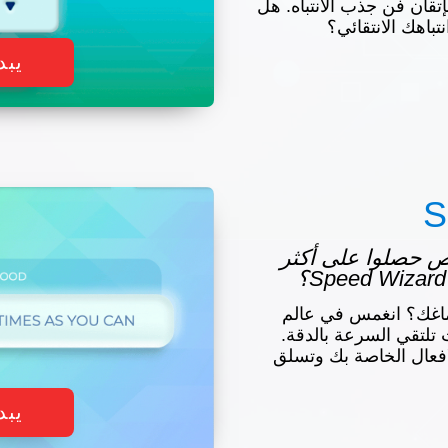
تقان فن جذب الانتباه. هل
باهك الانتقائي؟
يبد
S
شخاص حصلوا على أكثر
اغك؟ انغمس في عالم
بهج، حيث تلتقي السرعة بالدقة.
افعال الخاصة بك وتسلق
يبد