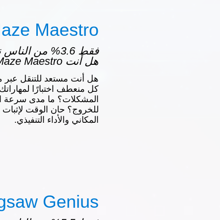
aze Maestro
فقط 3.6% من النا
هل أنت Maze Maestro؟
هل أنت مستعد للتنقل عبر م
كل منعطف اختبارًا لمهارات
المشكلات؟ ما مدى سرعة ا
للخروج؟ حان الوقت لإثبات 
المكاني والأداء التنفيذي.
igsaw Genius