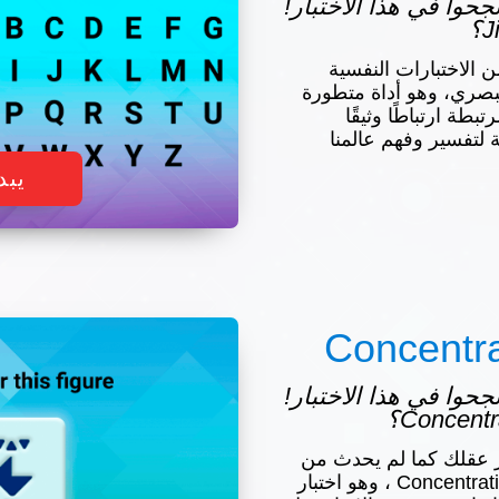
س نجحوا في هذا الاختبار!
ستوحى من الاختبارات النفسية
لبصري، وهو أداة متطورة
بطة ارتباطًا وثيقًا
ة لتفسير وفهم عالمنا
يبد
Concentra
س نجحوا في هذا الاختبار!
 عقلك كما لم يحدث من
قبل؟ نقدم لكم Concentration Captain ، وهو اختبار