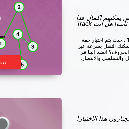
شخاص يمكنهم إكمال هذا
الاختبار في أقل من 45 ثانية! هل أنت Track
ادخل إلى عالم Track Talent ، حيث يتم اختبار خفة
يمكنك التنقل بسرعة عبر
لحروف؟ انضم إلينا في
ل والتسلسل والانتصار.
يبد
س يجتازون هذا الاختبار!