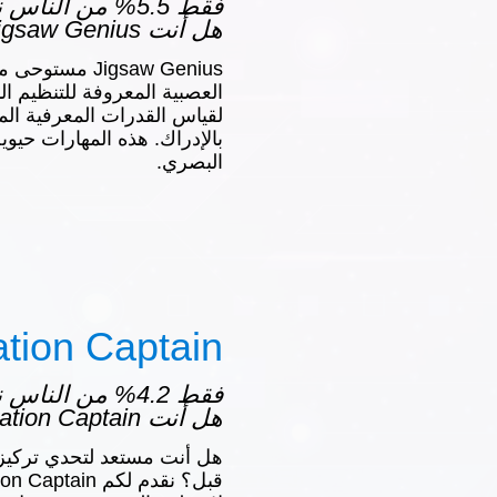
فقط 5.5% من النا
هل أنت Jigsaw Genius؟
Jigsaw Genius م
العصبية المعروفة للتنظيم ا
لقياس القدرات المعرفية المرت
بالإدراك. هذه المهارات حيوي
البصري.
tion Captain
فقط 4.2% من النا
هل أنت Concentration Captain؟
هل أنت مستعد لتحدي تركيز