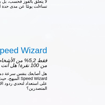
لا يتعلق بالفوز فحسب، بل بإ
تساءلت يومًا عن مدى حدة انت
peed Wizard
فقط 5,2% من الأ
من 100 نقرة! هل أنت Speed Wizard؟
هل أصابعك بنفس سرعة دم
Speed Wizard الم
على استعداد لتحدي ردود ال
المتصدرين؟