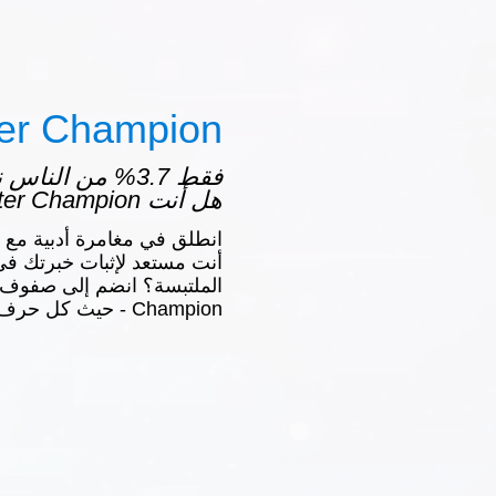
ter Champion
فقط 3.7% من النا
هل أنت Letter Champion؟
أنت مستعد لإثبات خبرتك ف
Champion - حيث كل حرف هو دليل على النصر!