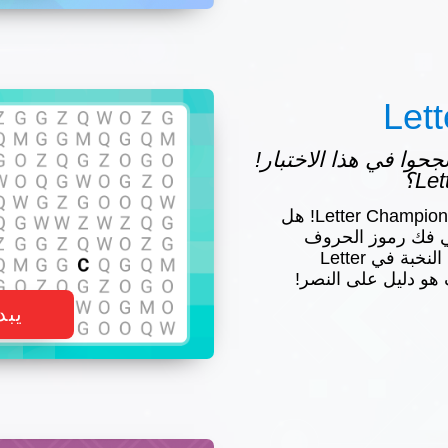
Let
س نجحوا في هذا الاختبار!
انطلق في مغامرة أدبية مع Letter Champion! هل
ي فك رموز الحروف
الملتبسة؟ انضم إلى صفوف النخبة في Letter
يبد