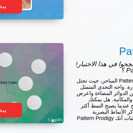
يبد
Pa
س نجحوا في هذا الاختبار!
انغمس في عالم Pattern Prodigy الساحر، حيث تحتل
ة. واجه التحدي المتمثل
الدوائر المضاءة واعرض
والمكانية. هل يمكنك
عندما يصبح النمط أكثر
يبد
كر الأنماط البصرية
وتكرارها. هل أنت مستعد لإثبات أنك Pattern Prodigy