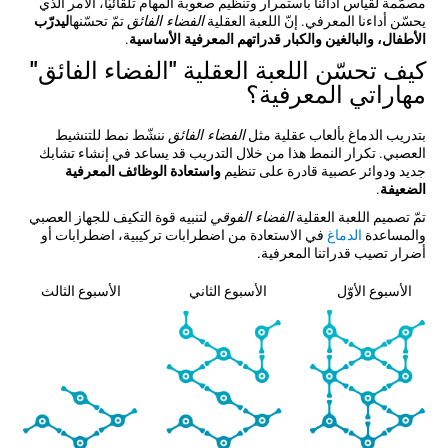
مصمّمة لقياس أدائنا باستمرار وتنظيم صعوبة المهام تلقائيّاً، الأمر الذي
يحسّن أداءنا المعرفي. إنّ اللعبة العقلية
الفضاء الفائق
تمّ تحسّنها
ليدرّب
الأطفال، والبالغين والكبار قدراتهم المعرفية الأساسية
.
كيف تحسّن اللعبة العقلية "الفضاء الفائق"
مهاراتي المعرفية؟
بتدريب الدماغ بألعاب عقلية مثل
الفضاء الفائق
ننشّط نمط للتنشيط
العصبي. تكرار النمط هذا من خلال التدريب قد يساعد في إنشاء تشابك
جديد ودوائر عصبية قادرة على تنظيم
واستعادة الوظائف المعرفية
الضعيفة
.
تمّ تصميم اللعبة العقلية
الفضاء الفوقي
لتنبيه قوة التكيف للجهاز العصبي
والمساعدة
الدماغ
في الاستعادة من اضطرابات تركيبية، اضطرابات أو
أضرار تصيب قدراتنا المعرفية.
الأسبوع الأوّل
الأسبوع الثاني
الأسبوع الثالث