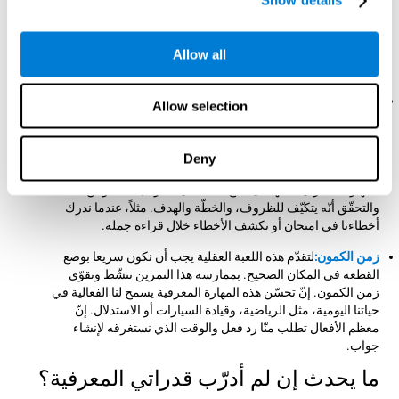
Show details
بطريقة صحيحة. بممارسة هذه اللعبة ننشّط ونساعد في تقوية ذاكرة
العمل. إنّ تحسّن هذه المهارة المعرفية أساسيّ لإجراء مهام معرفية
صعبة، مثل فهم اللغة، والقراءة، والمهارات الحسابية، والتعلّم
Allow all
والاستدلال.
المراقبة:
في اللعبة العقلية "الفضاء الفائق" يجب أن نحقّق باستمرار
Allow selection
أنّ القطع في المكان المناسب وتتّجه إلى المكان الصحيح. إن جمعنا
القطع بخطأ ستحذفنا اللعبة. للتقدّم علينا أن ندرك أخطاءنا ونكيّف
سلوكنا للظروف المتغيرة. بممارسة هذا التمرين ننشّط ونقوّي
Deny
الاتّصالات العصبية المتعلّقة بقدرتنا على المراقبة. إنّ تحسّن هذه
المهارة المعرفية المهمّة يسمح لنا الفعالية لمراقبة السلوكن
والتحقّق أنّه يتكيّف للظروف، والخطّة والهدف. مثلاً، عندما ندرك
أخطاءنا في امتحان أو نكشف الأخطاء خلال قراءة جملة.
زمن الكمون:
لتقدّم هذه اللعبة العقلية يجب أن نكون سريعا بوضع
القطعة في المكان الصحيح. بممارسة هذا التمرين ننشّط ونقوّي
زمن الكمون. إنّ تحسّن هذه المهارة المعرفية يسمح لنا الفعالية في
حياتنا اليومية، مثل الرياضية، وقيادة السيارات أو الاستدلال. إنّ
معظم الأفعال تطلب منّا رد فعل والوقت الذي نستغرقه لإنشاء
جواب.
ما يحدث إن لم أدرّب قدراتي المعرفية؟