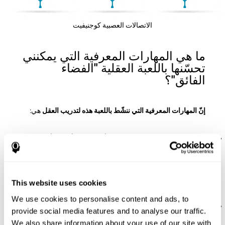
الاتصالات العصبية كوجنيفيت
ما هي المهارات المعرفية التي يمكنني
تحسّنها باللعبة العقلية "الفضاء
الفائق"؟
إنّ المهارات المعرفية التي ننشّط باللعبة هذه لتدريب العقل
هي:
الإدراك المكاني:
لتقدّم هذه اللعبة يجب أن نستعمل أمكنة وأشكال
مختلفة بالعقل. بوضع قطع ثلاثية الأبعاد مختلفة في الأمكنة المناسب
نتحدّى وننشّط الإدراك المكاني. إنّ تحسّن هذه المهارة المعرفية
يساعدنا في الفعالية عند حالات يومية تطلب منّا فهم البيئة أو المكان
(الحجوم، والأشكال، والمسافات...). مثلاً، عندما نفعل أنشطة مثل
This website uses cookies
القراءة، لأنّنا نفهم ترتيب ومكان كلّ حرف وهو مهمّ لتفسير النص.
We use cookies to personalise content and ads, to
الختطيط:
لتقدّم هذه اللعبة العقلية يجب أن نضع القطع بالترتيب
provide social media features and to analyse our traffic.
والمكان المحدّد للحصول على الدرجات. بممارسة هذا التمرين
We also share information about your use of our site with