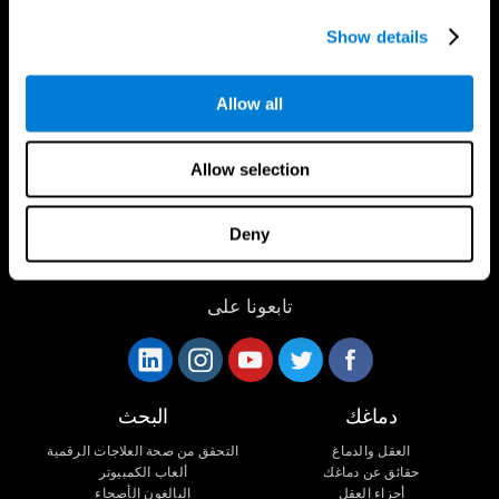
Show details
تطبيق CogniFit
Allow all
Allow selection
Deny
تابعونا على
دماغك
البحث
العقل والدماغ
التحقق من صحة العلاجات الرقمية
حقائق عن دماغك
ألعاب الكمبيوتر
أجزاء العقل
البالغون الأصحاء