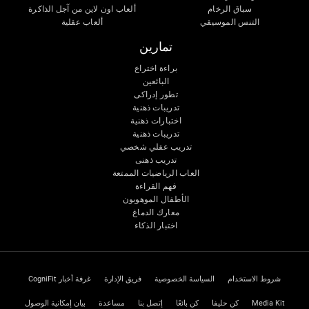
سباق الرخام
ألعاب اون لاين من آجل الذاكرة
التنس الموسيقي
ألعاب عقلية
تمارين
براءة اختراع
البائعين
تطور إدراكى
تدريبات ذهنية
اختبارات ذهنية
تدريبات ذهنية
تدريب عقلي شخصي
تدريب ذهنى
العاب الرياضيات الممتعة
فهم القراءة
الأطفال الموهوبون
معارك الدماغ
اختبار الذكاء
شروط الاستخدام
السياسة الخصوصية
فريق الإدارة
غرفة أخبار CogniFit
Media Kit
كن حليفا
كن بائعًا
إتصل بنا
مساعدة
بيان إمكانية الوصول