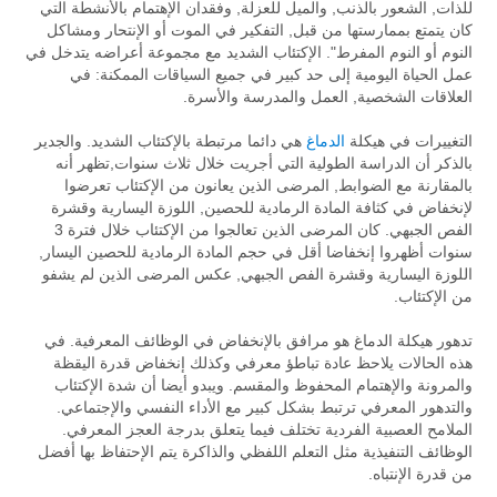
للذات, الشعور بالذنب, والميل للعزلة, وفقدان الإهتمام بالأنشطة التي
كان يتمتع بممارستها من قبل, التفكير في الموت أو الإنتحار ومشاكل
النوم أو النوم المفرط". الإكتئاب الشديد مع مجموعة أعراضه يتدخل في
عمل الحياة اليومية إلى حد كبير في جميع السياقات الممكنة: في
العلاقات الشخصية, العمل والمدرسة والأسرة.
التغييرات في هيكلة
الدماغ
هي دائما مرتبطة بالإكتئاب الشديد. والجدير
بالذكر أن الدراسة الطولية التي أجريت خلال ثلاث سنوات,تظهر أنه
بالمقارنة مع الضوابط, المرضى الذين يعانون من الإكتئاب تعرضوا
لإنخفاض في كثافة المادة الرمادية للحصين, اللوزة اليسارية وقشرة
الفص الجبهي. كان المرضى الذين تعالجوا من الإكتئاب خلال فترة 3
سنوات أظهروا إنخفاضا أقل في حجم المادة الرمادية للحصين اليسار,
اللوزة اليسارية وقشرة الفص الجبهي, عكس المرضى الذين لم يشفو
من الإكتئاب.
تدهور هيكلة الدماغ هو مرافق بالإنخفاض في الوظائف المعرفية. في
هذه الحالات يلاحظ عادة تباطؤ معرفي وكذلك إنخفاض قدرة اليقظة
والمرونة والإهتمام المحفوظ والمقسم. ويبدو أيضا أن شدة الإكتئاب
والتدهور المعرفي ترتبط بشكل كبير مع الأداء النفسي والإجتماعي.
الملامح العصبية الفردية تختلف فيما يتعلق بدرجة العجز المعرفي.
الوظائف التنفيذية مثل التعلم اللفظي والذاكرة يتم الإحتفاظ بها أفضل
من قدرة الإنتباه.