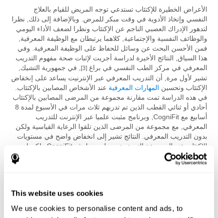
الأعراض الخطيرة للإكتئاب تستدعي توجه المريض للقيام بالعلاج
النفسي وإتخاذ الأدوية في وقت مبكر للمرض. وبالإضافة إلى ذلك, نظرا
لتدهور الإدراك العصبي الناجم عن الإكتئاب ونظرا لضعف الأداء اليومي
والوظائف النفسية والإجتماعية, كلاهما يرتبطان مع الوظيفة المعرفية,
فمن الأحسن البحث عن وسائل للحفاظ على الوظيفة المعرفية. وفي
هذا السياق, النتائج الأخيرة لدراسة أجريت لإثبات صحة مفهوم التدريب
المعرفي في مركز الطب النفسي في براغ
, في جمهورية التشيك,
[3]
تشير لأول مرة, أن التدريب المعرفي عبر الإنترنيت يساعد على إنخفاض
الإكتئاب وتحسين
المهارات المعرفية
عند الأشخاص المصابين بالإكتئاب.
في هذه الدراسة تمت مقارنة مجموعة من المرضى المصابين بالإكتئاب
أحادي أو ثنائي القطب الذين تم تدربهم ثلاث مرات في الأسبوع لمدة 8
أسابيع مع CogniFit, وبرنامج مثبت علميا عبر الإنترنت للتدريب
المعرفي, مع مجموعة من المرضى الذين تلقوا الرعاية القياسية ولكن
بدون التدريب المعرفي. النتائج تشير إلى انخفاض واضح في مستويات
الإكتئاب عند المجموعة التي تم تدريبها من طرف CogniFit ولكن ليس
في المجموعة الأخرى. وعلاوة على ذلك, مرضى مجموعة CogniFit
أظهروا نوعية أفضل للحياة اليومية. هؤلاء كان لديهم عدد أقل من
الأخطاء في السيطرة التنفيذية (المنطق
والتخطيط
) وعدد قليل من
هفوات الذاكرة في الأنشطة اليومية.
This website uses cookies
المراجع
فلورد تس, ن كوتسولريس, ن بتليندير, س بورن, م جاغر. التغي المتصل بالإكتئاب
[1]
We use cookies to personalise content and ads, to
في علم هيكلة الدماغ أكثر من 3 سنوات: آثار الإجهاد؟ أرشيف الطب النفسي العام. 2008;