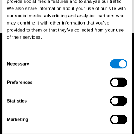
provide social media features and to analyse our traffic.
65 (10) :1156-1165
غودار ج, غروندين س, باروخ ب, لفلور مف, سكوبين إ, ريزر م,
[2]
مولبر م, ميسينزال إم. الحالات النفسية والعصبية عند مرضى الإكتئاب مع الإكتئاب الشديد
We also share information about your use of our site with
والإضطراب ثنائي القطب. بحث الطب النفسي; نشر إلكتروني قبل يوليوز 2011
بريس م,
[3]
our social media, advertising and analytics partners who
سيرماكڤا ر, سيرماكڤا د.إعادة تأهيل الوظائف المعرفية على الانترنت: إمكانيات البرنامج
may combine it with other information that you’ve
CogniFit. قدمت في المؤتمر الأوروبي 12th لعلم النفس, إسطنبول, يوليوز 2011.
provided to them or that they’ve collected from your use
of their services.
Consent
Necessary
Selection
Preferences
Statistics
Marketing