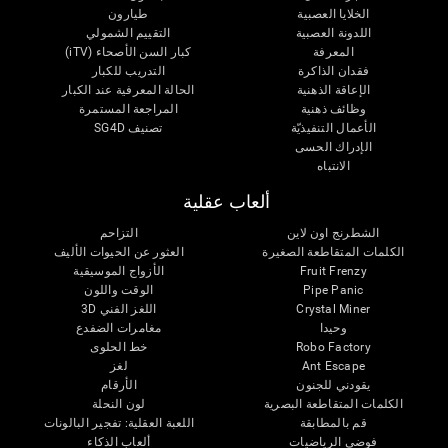
الخلايا العصبية
طيارون
اللدونة العصبية
التقييم الشمولي
المعرفة
كبار السن الأصحاء (iTV)
فقدان الذاكرة
التدريب للكبار
الإعاقة الذهنية
الحالة المعرفية عند الكبار
وظائف ذهنية
المراجعة المستمرة
الأعمال التنفيذيّة
تصنيف SG4D
الإدراك الحسى
الانتباه
ألعاب عقلية
الشطرنج اون لاين
التزاحم
الكلمات المتقاطعة الصغيرة
العثور عن الحيوات الأليف
Fruit Frenzy
الأزواج الموسيقية
Pipe Panic
الوقت واللون
Crystal Miner
اللغز الفني 3D
وحيدا
مغامرات الضفدع
Robo Factory
خط الحلوى
Ant Escape
لغز
يقودني للجنون
الأرقام
الكلمات المتقاطعة البصرية
لون النحلة
قم بالمطابقة
اللعبة العقلية: تفجير البالونات
فوضى الرياضيات
ألعاب الذكاء