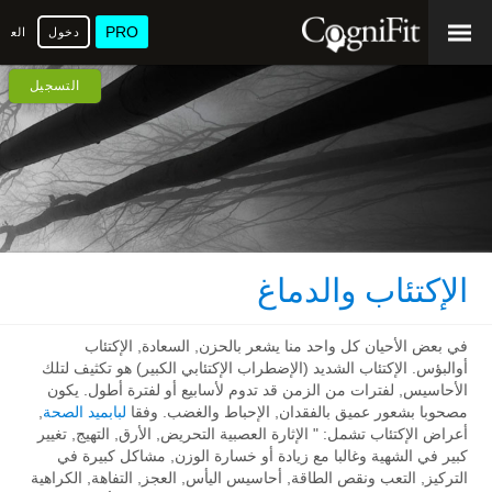
PRO
دخول
العرب
التسجيل
الإكتئاب والدماغ
في بعض الأحيان كل واحد منا يشعر بالحزن, السعادة, الإكتئاب
أوالبؤس. الإكتئاب الشديد (الإضطراب الإكتئابي الكبير) هو تكثيف لتلك
الأحاسيس, لفترات من الزمن قد تدوم لأسابيع أو لفترة أطول. يكون
مصحوبا بشعور عميق بالفقدان, الإحباط والغضب. وفقا
لبابميد الصحة
,
أعراض الإكتئاب تشمل: " الإثارة العصبية التحريض, الأرق, التهيج, تغيير
كبير في الشهية وغالبا مع زيادة أو خسارة الوزن, مشاكل كبيرة في
التركيز, التعب ونقص الطاقة, أحاسيس اليأس, العجز, التفاهة, الكراهية