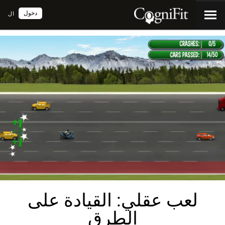
دخول
ال
لعب عقلي: القيادة على
الطرق