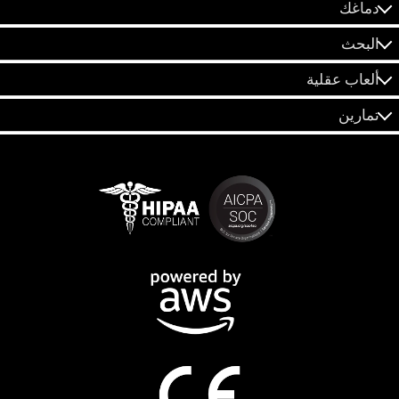
دماغك
البحث
ألعاب عقلية
تمارين