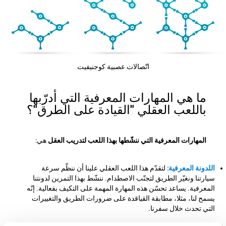
اتّصالات عصبية كوجنيفيت
ما هي المهارات المعرفية التي أدرّبها
باللعب العقلي "القيادة على الطرق"؟
المهارات المعرفية التي ننشّطها بهذا اللعب لتدريب العقل
هي:
اللدونة المعرفية:
لتقدّم هذا اللعب العقلي علينا أن ننظّم سرعة
سيارتنا ونغيّر الطريق لتجنّب الاصطدام. ننشّط بهذا التمرين لدونتنا
المعرفية. يساعد تحسّن هذه المهارة المهمة على التكيف بفعالية. إنّه
يسمح لنا، مثلا، مطابقة القياقدة على ضرورات الطريق والتغييرات
التي تحدث خلال سفرنا.