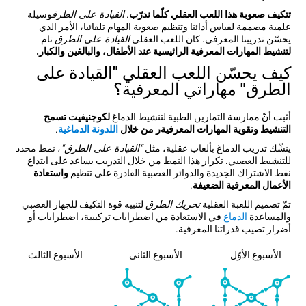
تتكيف صعوبة هذا اللعب العقلي كلّما ندرّب
.
القيادة على الطرق
وسيلة
علمية مصممة لقياس أدائنا وتنظيم صعوبة المهام تلقائيا، الأمر الذي
يحسّن تدريبنا المعرفي. كان اللعب العقلي
القيادة على الطرق
تام
لتنشيط المهارات المعرفية الرائيسية عند الأطفال، والبالغين والكبار.
كيف يحسّن اللعب العقلي "القيادة على
الطرق" مهاراتي المعرفية؟
أثبت أنّ ممارسة التمارين الطبية لتنشيط الدماغ
لكوجنيفيت تسمح
التنشيط وتقوية المهارات المعرفيةر من خلال
اللدونة الدماغية
.
ينشّك تدريب الدماغ بألعاب عقلية، مثل
"القيادة على الطرق"
، نمط محدد
للتنشيط العصبي. تكرار هذا النمط من خلال التدريب يساعد على ابتداع
نقط الاشتراك الجديدة والدوائر العصبية القادرة على تنظيم
واستعادة
الأعمال المعرفية الضعيفة
.
تمّ تصميم اللعبة العقلية
تحريك الطرق
لتنبيه قوة التكيف للجهاز العصبي
والمساعدة
الدماغ
في الاستعادة من اضطرابات تركيبية، اضطرابات أو
أضرار تصيب قدراتنا المعرفية.
الأسبوع الأوّل
الأسبوع الثاني
الأسبوع الثالث