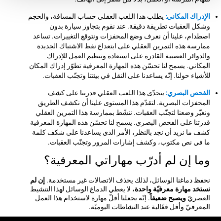
الإدراك المكاني:
يطلب هذا اللعب العقلي حساب المسافة، والحجم
وشكل العقبات تطريقة دقيقة. عند نقوم بتجاوز سيارة بدون
اصطدام، علينا أن نعرف وضع المحفزات ونتوقع التغييرات. تساعد
ممارسة هذه التمرين العقلي على ابتعداع نقط الاشتباك الجديدة
والدوائر العصبية القادرة على استعادة وتنظيم العمل للإدراك
المكاني. يسمح لنا تحسّن هذه المهارة المعرفية تطوّر إدراك المكان
للأشياء حولنا. إنّه يساعدنا على النقل في بيئتنا وتجنّب العقبات.
الفحص البصري:
يتحدّى هذا اللعب العقلي قدرتنا على كشف
المحفزات البصرية. لتقدّم هذا المستوى علينا أن نكشف الطريق
ونغيّر وضعنا لتجنّب العقبات. ننشّط بممارسة هذا التمرين العقلي
قدرتنا على الفحص البصري. يسمح لنا تحسّن هذه المهارة المعرفية
كشف ما نريد أن نجد بالنظر، الأمر الذي يساعدنا على شكف كلمة
ما في نص مكتوب، وكشف إشارات المرور وتجنّب العقبات.
وما إن لم أدرّب مهاراتي المعرفية؟
نحفظ دماغنا الوسائل، لذلك يحذف الاتصالات غير مستخدمة.
إن لم
نستخد مهارة معرفيّة واحدة
، لا يعطي الدماغ الوسائل لهذا التنشيط
العصريّ
ويصبح ضعيفاً
. إنّه يجعلنا أقلّ مهارة لاستخدام هذا العمل
المعرفيّ وأقل فعّالية عند النشاطات اليوميّة.