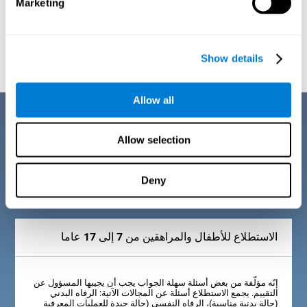
Marketing
أنّ الشخص له صعوبات لإجراء القراءة ويحتاج إلى خطة عمل مناسب
لتقوية هذه المنطقة المعرفية. ولكنّ الحالة الجيدة تشير إلى أنّ
الشخص له القدرات العقلية المتعلّقة بالقراءة مساوية أو أعلى من
المعدل على أساس عمره.
Show details
Allow all
وصف استبيان المعايير التشخيصية
Allow selection
في حياتنا اليومية نستعمل القراءة باستمرار، عندما نشتري أو نعمل أو نتمتّع
من كتاب. لذلك، إنّه مهمّ أن نراجع أي ضعف لهذه المنطقة المعرفية وبعض
المميزات والإشارات. تشير هذه الإشارات إلى معلومات مهمّة عن حالة
الشخص المعرفية. لذلك، الخطوة الاولى لمجموعة تقييم فهم القراءة
Deny
لكوجنيفيت (CAB-RC) هي استطلاع حول الرفاه البدني، العقلي والاجتماعي
بحسب عمر المستخدم.
الاستطلاع للأطفال والمراهقين من 7 إلى 17 عاما
إنّه مؤلّفة من بعض أسئلة سهلة الجواب يجب أن يجيبها المسؤول عن
التقييم. يجمع الاستطلاع أسئلة عن المجالات الآتية: الرفاه البدني
(حالة بدنية مناسبة)، الرفاه النفسي (حالة جيدة للعمليات المعرفية