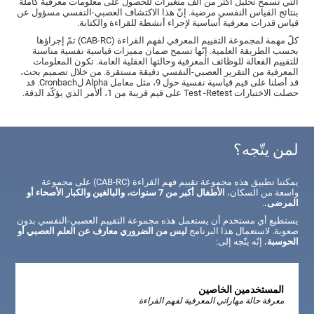
التي تسمح تحليل أكثر من ألف متغيرات للحصول على معلومات معرفية كاملة
بنتائج القياس النفسي مرضية. إنّ هذا الاكتشاف العصبي-النفسي مسؤول عن
قياس قدرات معرفية أساسية لإجراء أنشطة للقراءة والكتابة.
كلّ مهمة لمجموعة التقييم المعرفي لفهم القراءة (CAB-RC) تمّ إجراؤها
بحسب الطريقة العلمية. إنّها تسمح ضمان مميزات قياسية نفسية مناسبة
للتقييم الفعالة للوظائف المعرفية وحالتها العقلية العامة. تكون المعلومات
المعرفية من التقرير العصبي-النفسي دقيقة مستقرة. من خلال تصميم بحث،
قد أصلنا على قيم قياسية نفسية حول 9، مثل معامل Alpha لCronbach. قد
حصلت الاختبارات Test -Retest على قيم قريبة من 1، ألأمر الذي يؤكّد الدقة.
لمن يتّجه؟
يمكننا تطبيق هذه مجموعة تقييم فهم القراءة (CAB-RC) على مجموعة
واسعة من السكان،
الأطفال أكبر من 7 سنوات، والبالغين والكبار الأصحاء أو
المرضى.
.
يستطيع أي مستخدم أن يستعمل هذه مجموعة التقييم العصبي-النفسي بدون
صعوبة. لاستعمال هذا البرنامج
ليس من الضروري معارف عن العلم العصبي أو
الحوسبة.
إنّه يتّجه إلى:
المستخدمين الخاصين
معرفة حالة مهاراتي المعرفية لفهم القراءة