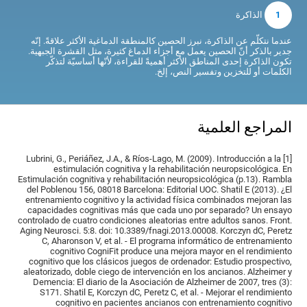
1
الذاكرة
عندما نتكلّم عن الذاكرة، نبرز الحصين كالمنطقة الدماغية الأكثر علاقةً. إنّه
جدير بالذكر أنّ الحصين يعمل مع أجزاء الدماغ كثيرة، مثل القشرة الجبهية.
تكون الذاكرة إحدى المناطق الأكثر أهميةً للقراءة، لأنّها أساسيّة لتذكّر
الكلمات أو للتخزين وتفسير النص، إلخ.
المراجع العلمية
[1] Lubrini, G., Periáñez, J.A., & Ríos-Lago, M. (2009). Introducción a la
estimulación cognitiva y la rehabilitación neuropsicológica. En
Estimulación cognitiva y rehabilitación neuropsicológica (p.13). Rambla
del Poblenou 156, 08018 Barcelona: Editorial UOC. Shatil E (2013). ¿El
entrenamiento cognitivo y la actividad física combinados mejoran las
capacidades cognitivas más que cada uno por separado? Un ensayo
controlado de cuatro condiciones aleatorias entre adultos sanos. Front.
Aging Neurosci. 5:8. doi: 10.3389/fnagi.2013.00008. Korczyn dC, Peretz
C, Aharonson V, et al. - El programa informático de entrenamiento
cognitivo CogniFit produce una mejora mayor en el rendimiento
cognitivo que los clásicos juegos de ordenador: Estudio prospectivo,
aleatorizado, doble ciego de intervención en los ancianos. Alzheimer y
Demencia: El diario de la Asociación de Alzheimer de 2007, tres (3):
S171. Shatil E, Korczyn dC, Peretz C, et al. - Mejorar el rendimiento
cognitivo en pacientes ancianos con entrenamiento cognitivo