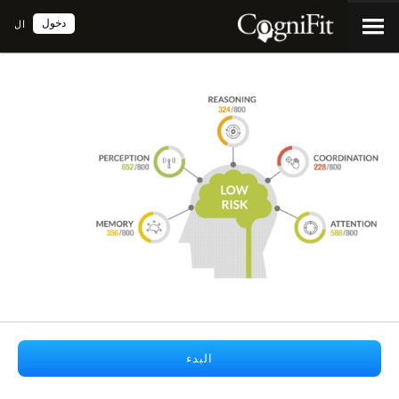
دخول
ال
البدء