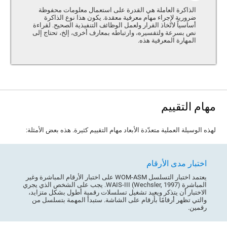
الذاكرة العاملة هي القدرة على استعمال معلومات محفوظة
ضرورية لإجراء مهام معرفية معقدة. يكون هذا نوع الذاكرة
أساسياً لاتّخاذ القرار ولعمل الوظائف التنفيذية الصحيح. لقراءة
نص بسرعة ولتفسيره، وارتباطه بمعارف أخرى، إلخ، تحتاج إلى
المهارة المعرفية هذه.
مهام التقييم
لهذه الوسيلة العملية متعدّدة الأبعاد مهام التقييم كثيرة. هذه بعض الأمثلة:
اختبار مدى الأرقام
يعتمد اختبار التسلسل WOM-ASM على اختبار الأرقام المباشرة وغير
المباشرة WAIS-III (Wechsler, 1997). يجب على الشخص الذي يجري
الاختبار أن يتذكر ويعيد تشغيل تسلسلات رقمية أطول بشكل متزايد،
والتي تظهر أرقامًا بأرقام على الشاشة. ستبدأ المهمة بتسلسل من
رقمين.