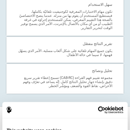
سهل الاستخدام
تكون مهام الاختبارات المعرفية لكوجنيفيت تلقائيّة بكاملها،
فيستطيع المستخدم أن يقوم بها من منزله. عندما ينصح الاختصاصيّ
بالصحة هذا التقييم المعرفي، يمكن للمستخدم إجراؤه في غرفة
الطبيب أو من أي مكان بالأتصال بالإنترنت، الأمر الذي يسمح توفير
الوقت لتحرير التقارير.
تقرير النتائج مفصّل
يكون جميع المهام تلقائية على شكل ألعاب مسلية، الأمر الذي يسهّل
فهمها، لا سيما في حالة الأطفال.
تحليل ونصائح
مجموعة تقييم فهم القراءة (CAB-RC) تسمح إعطاء تقرير سريع
دقيق بإنشاء جهاز تحليل النتائج كامل. إنّه يساعد في تعرّف وفهم
الأعراض، نقاط القوة والضعف ومؤشّر الخطر.
ما هي الحالة التي يجب أن نطبّق هذا الاختبار
المعرفي لفهم القراءة؟