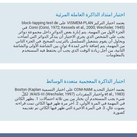
اختبار امتداد الذاكرة العاملة المرئية
يعتمد اختبار التركيز VISMEM-PLAN على block-tapping test de
Corsi (Corsi, 1972; Kessels et al., 2000; Wechsler, 1945). في
الجزء الأول من المهمة، يتم إنارة بعض الدوائر داخل مجموعة دوائر.
يجب على الشخص الذي يجري الاختبار أن يتذكّر الدوائر التي أضاءت
ويحاول أن يقوم بتشغيل التسلسل بالترتيب الصحيح. في الجزء الثاني
من المهمة، يتم إضافة تأخير لمدة 4 ثوانٍ بين الشاشة الأولى والشاشة
الثانية، من أجل زيادة الوقت الذي يجب أن يحتفظ فيه المستخدم
بالمعلومات.
اختبار الذاكرة المعجمية متعددة الوسائط
يعتمد اختبار التحديد COM-NAM على اختبار التسمية Boston (Kaplan
et al., 1983) واختبار المفردات WAIS-III (Wechsler, 1997). لكلّ
شيء يجب المستخدم أن يختار من بين ثلاثة احتمالات: 1. يظهر الكائن
في المهمة في المرة الأولى، 2. آخر مرة ظهر فيها الكائن تمت قراءته
بصوت عالٍ، 3. في المرة الأخيرة التي ظهر فيها الكائن تم تقديمه
كصورة.