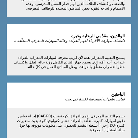
والضعف واكتشاف الطلاب الذين لهم خطر الفشل المدرسي، وعدم
الاهتمام والحاجة لتقوية بعض المناطق المحددة للوظائف المعرفية.
الوالدين، مقدّمي الرعاية وغيره
اكتشاف مهارات الأقرباء لفهم القراءة وحالة المهارات المعرفية المتعلّقة به
يسمح التقييم المعرفي هذه لأي قريب معرفة المهارات المعرفية للقراءة
عند ابنه، أبيه، أمّه، إلخ. يسمح جهاز النتائج الكامل رؤية حالة العقل واكتشاف
خطر اضطراب متعلّق بالقراءة، ويصّل المبادئ للعمل في كلّ حالة.
الباحثين
قياس القدرات المعرفية لكشاركي بحث
يسمح التقييم المعرفي لفهم القراءة لكوجنيفيت (CAB-RC) إجراء قياس
دقيق لمهارات كثيرة متعلّقة بالقراءة. تعتبر تكنولوجيا كوجنيفيت متغيرات
كثيرة خلال إجراء أنشطة التقييم للحصول على معلومات موثوقة بها حول
حالة المشارك المعرفية.