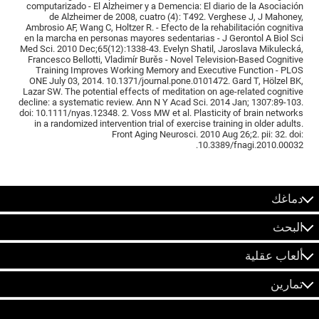
computarizado - El Alzheimer y a Demencia: El diario de la Asociación
de Alzheimer de 2008, cuatro (4): T492. Verghese J, J Mahoney,
Ambrosio AF, Wang C, Holtzer R. - Efecto de la rehabilitación cognitiva
en la marcha en personas mayores sedentarias - J Gerontol A Biol Sci
Med Sci. 2010 Dec;65(12):1338-43. Evelyn Shatil, Jaroslava Mikulecká,
Francesco Bellotti, Vladimír Burěs - Novel Television-Based Cognitive
Training Improves Working Memory and Executive Function - PLOS
ONE July 03, 2014. 10.1371/journal.pone.0101472. Gard T, Hölzel BK,
Lazar SW. The potential effects of meditation on age-related cognitive
decline: a systematic review. Ann N Y Acad Sci. 2014 Jan; 1307:89-103.
doi: 10.1111/nyas.12348. 2. Voss MW et al. Plasticity of brain networks
in a randomized intervention trial of exercise training in older adults.
Front Aging Neurosci. 2010 Aug 26;2. pii: 32. doi:
10.3389/fnagi.2010.00032.
دماغك
البحث
ألعاب عقلية
تمارين