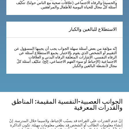
والحسية) والرفاه الاجتماعي (علاقات صحية مع الناس حولنا). تتكيّف
أسئلة كلّ مجال للحياة اليومية للأطفال والمراهقين.
الاستطلاع للبالغين والكبار
إنّه مؤلفة من بعض أسئلة سهلة الجواب يجب أن يجيبها المسؤول عن
التقييم أو الشخص الذي يقوم بالاختبار. يجمع الاستطلاع أسئلة عن
الرفاه النفسي، الإشارات المتعلّقة الرفاه البدني و العلاقات
الاجتماعية (الإحباط أو سوء الفهم الاجتماعي، إلخ). تتكيّف أسئلة كلّ
مجال لأنشطة البالغين والكبار.
الجوانب العصبية-النفسية المقيمة: المناطق
والقدرات المعرفية
إنّ عدم القدرات على القراءة قد يسبّب الإجباط، ولاسيما خلال المدرسة. إنّ
إنشاء معلومات الطالب أو الشخص قد يطعي معلومات مهمّة. تكون الذاكرة