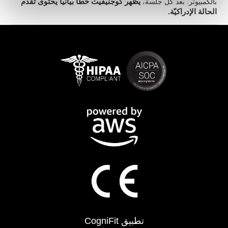
بالكمبيوتر. بعد كلّ جلسة،
يظهر كوجنيفيت خطّا بيانيّا يحتوى تقدّم
الحالة الإدراكيّة.
تطبيق CogniFit