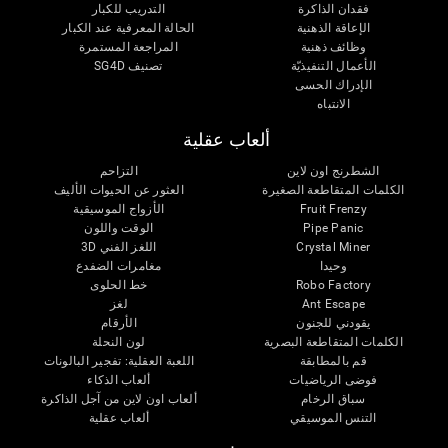
فقدان الذاكرة
التدريب للكبار
الإعاقة الذهنية
الحالة المعرفية عند الكبار
وظائف ذهنية
المراجعة المستمرة
الأعمال التنفيذيّة
تصنيف SG4D
الإدراك الحسى
الانتباه
ألعاب عقلية
الشطرنج اون لاين
التزاحم
الكلمات المتقاطعة الصغيرة
العثور عن الحيوات الأليف
Fruit Frenzy
الأزواج الموسيقية
Pipe Panic
الوقت واللون
Crystal Miner
اللغز الفني 3D
وحيدا
مغامرات الضفدع
Robo Factory
خط الحلوى
Ant Escape
لغز
يقودني للجنون
الأرقام
الكلمات المتقاطعة البصرية
لون النحلة
قم بالمطابقة
اللعبة العقلية: تفجير البالونات
فوضى الرياضيات
ألعاب الذكاء
سباق الرخام
ألعاب اون لاين من آجل الذاكرة
التنس الموسيقي
ألعاب عقلية