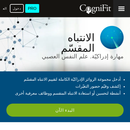
PRO
دخول
العرب
الانتباه
المقسّم
مهارة إدراكيّة. علم النفس العصبي
أدخل مجموعة الروائز الإدراكيّة الكاملة لتقييم الانتباه المقسّم
إكشف وقيّم حضور التغيّرات
أنشطة لتحسين أو استعادة الانتباه المنقسم ووظائف معرفية أخرى
البدء الآن