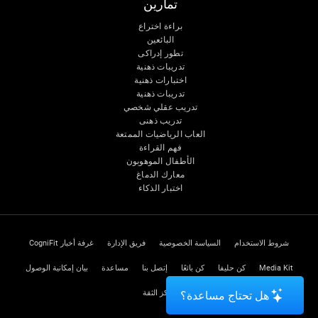
تمارين
براءة اختراع
البائعين
تطور إدراكى
تدريبات ذهنية
اختبارات ذهنية
تدريبات ذهنية
تدريب عقلي شخصي
تدريب ذهنى
العاب الرياضيات الممتعة
فهم القراءة
الأطفال الموهوبون
معارك الدماغ
اختبار الذكاء
شروط الاستخدام
السياسة الخصوصية
فريق الإدارة
غرفة أخبار CogniFit
Media Kit
كن حليفا
كن بائعًا
إتصل بنا
مساعدة
بيان إمكانية الوصول
مركز الثقة
هل تحتاج مساعدة؟