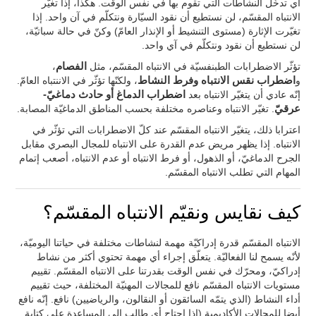
أي تدخّل النشاطات التي تقوم بها في نفس الوقت. هكذا، إذا تغيّر
الانتباه المقسّم، لن نستطيع أن نقود السيّارة ونتكلّم في آن واحد. إذا
تغيّرت الإثارة (مستوى التنشيط أو الإنذار العامّ) وكنّ في حالة سباتيّة،
لن نستطيع أن نقود ونتكلّم في آي واحد.
تؤثّر الاضطرابات الطبنفسيّة في الانتباه المقسّم، مثل
الفصام
،
و
اضطراب نقس الانتباه وفرط النشاط
، ولكنّها تؤثّر في الاننتباه العامّ.
إنّه عادي أن يتغيّر الانتباه بعد
اضطراب الدماغ أو حادث دماغيّ-
عرقيّ
. تغيّر الانتباه وعناصره مختلفة بحسب المناطق الدماغيّة المصابة.
اعترابا ذلك، يتغيّر الانتباه المقسّم عند كلّ الاضطرابات التي تؤثّر في
الانتباه. إذا يظهر مريض عدم القدرة على الانتباه للمجال البصري مقابل
الجرح الدماغيّ، أو الذهول، أو فرط الانتباه أو عدم الانتباه، أصعب إتمام
المهام التي تطلب الانتباه المقسّم.
كيف نقايس ونقيّم الانتباه المقسّم؟
الانتباه المقسّم قدرة إدراكيّة مهمة لنشاطات مختلفة في حياتنا اليوميّة،
لأنّه يسمح لنا الفعاليّة. يتعلّق إجراء أي مهمة تحتوي أكثر من نشاط
إدراكيّ، ومحرّك في نفس الوقت بقدرتنا على الانتباه المقسّم. تقييم
مستويات الانتباه المقسّم نافع للمجالات المهنيّة المختلفة، حيث تقييم
أداء النشاط (الذي يتمّه السائقون أو النقالون، والرياضيين) نافع. إنّه نافع
أيضا للمجالات الأكاديمية (إذا احتاج أي طالب إلى المساعدة على كتابة