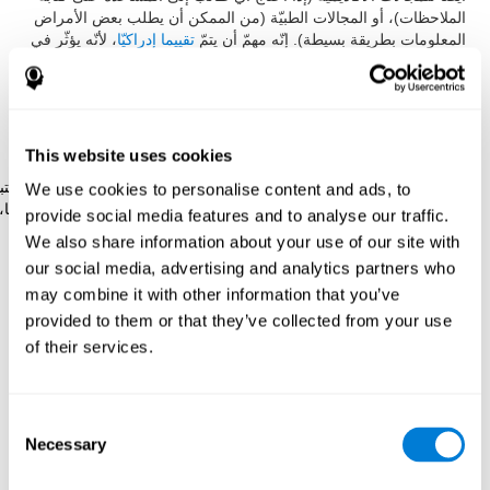
الملاحظات)، أو المجالات الطبيّة (من الممكن أن يطلب بعض الأمراض
المعلومات بطريقة بسيطة). إنّه مهمّ أن يتمّ
تقييما إدراكيّا
، لأنّه يؤثّر في
المنفعة العملي،أو الأكاديميّ.
يرتكز فريق كوجنيفيت لقياس الانتباه المقسّم على رائز Stroop. هكذا،
طوّر رائز المزامنة الذي يقيّم الانتباه المقسّم، واللدونة الإدراكيّة أو
التنسيق البصري-اليدويّ.
This website uses cookies
رائز المزامنةDIAT-SHIF
: تحتاج إلى إتباع سير كرة بيضاء ولانتبا
We use cookies to personalise content and ads, to
للكلمات التي تظهر في الشاشة. عندما تطابق الكلمة على لونها،
provide social media features and to analyse our traffic.
عليك أن تجيب وأنت تنتبه لحافزين في نفس الوقت. عليك أن
We also share information about your use of our site with
تواجه تغييرات التخطيط، والأجوبة الجديدة، واستعمال قدرة
our social media, advertising and analytics partners who
المراقبة والقدرة البصريّة في نفس الوقت.
may combine it with other information that you’ve
provided to them or that they’ve collected from your use
of their services.
كيف نستعيد أو نحسّن الانتباه
المقسّم؟
Consent
يمكنك أن تتعلّم وتدرّب وتحسّن الانتباه المقسّم، كسائر المهارات
Necessary
Selection
الإدراكيّة. نعطيك في كوجنيفيت إمكانيّة إتمامه بطريقة مهنيّة. بفضل
الممارسة، نستطيع أن نقوّي سرعة انتباهنا، واستعمال أقلّ وسائل