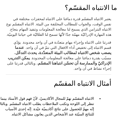
ما الانتباه المقسّم؟
يعتبر الانتباه المقسّم قدرة دماغنا على الانتباه لمحفزات مختلفة في
نفس الوقت، والجواب للمطالب المخلتفة من البيئة. الانتباه المقسّم نوع
الانتباه النتزامن الذي يسمح لنا معالجة المعلومات وتنفيذ المهام بنجاح.
هذه المهارة الإدراكيّة مهمّة جدّا لأنّها تسمح لنا الفعّاليّة في حياتنا اليوميّة.
قدرتنا على الانتباه وإجراء مهام متعدّدة في آن واحد محدودة. يؤدّي
قسم الانتباه إلى تخفيض أداء الافعال التي نتمّ في آن واحد.
عندما
يصعب شخص الانتباه لمطالب البيئة المتعدّدة، يحدث التدخّل
،
مسبّب بقدرة دماغنا على معالجة المعلومات المحدودة.
يمكن التدريب
الإدراكيّ والممارسة أن تحسّن انتباهنا المقسّم
، وبالتالي قدرتنا على
إجراء نشاط في آن واحد.
أمثال الانتباه المقسّم
الانتباه المقسّم نهمّ للمجال الأكاديميّ، لأنّ فهم قول الأستاذ بينما
تنظر إلى اللوحة وتكتب الملاحظات يطلب الانتباه المقسّم. وبالتا
إنّه مهمّ للحصول على نتائج أكاديميّة جيّدة. إنّه إحدى الأسباب
للنتائج السيّئة عند الأشخاص الذين يعانون مشاكل الانتباه.