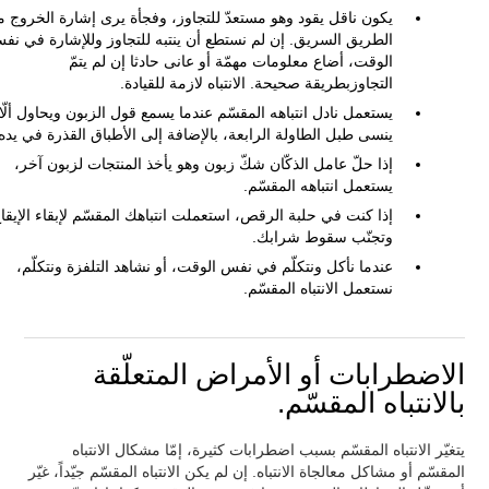
يكون ناقل يقود وهو مستعدّ للتجاوز، وفجأة يرى إشارة الخروج 
الطريق السريق. إن لم نستطع أن ينتبه للتجاوز وللإشارة في نف
الوقت، أضاع معلومات مهمّة أو عانى حادثا إن لم يتمّ
التجاوزبطريقة صحيحة. الانتباه لازمة للقيادة.
يستعمل نادل انتباهه المقسّم عندما يسمع قول الزبون ويحاول ألّا
ينسى طبل الطاولة الرابعة، بالإضافة إلى الأطباق القذرة في يده
إذا حلّ عامل الذكّان شكّ زبون وهو يأخذ المنتجات لزبون آخر،
يستعمل انتباهه المقسّم.
إذا كنت في حلبة الرقص، استعملت انتباهك المقسّم لإبقاء الإيقا
وتجنّب سقوط شرابك.
عندما نأكل ونتكلّم في نفس الوقت، أو نشاهد التلفزة ونتكلّم،
نستعمل الانتباه المقسّم.
الاضطرابات أو الأمراض المتعلّقة
بالانتباه المقسّم.
يتغيّر الانتباه المقسّم بسبب اضطرابات كثيرة، إمّا مشكال الانتباه
المقسّم أو مشاكل معالجاة الانتباه. إن لم يكن الانتباه المقسّم جيّداً، غيّر