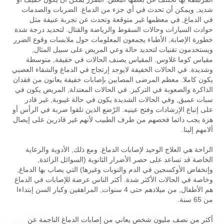
شديد, ويمكن أن تحدث في أي جزء من الدماغ. الضربات والصدمات
في الدماغ, في معظمها غير متوقعة وتحدث عن تجربة عنيفة مثل
حوادث السيارات وحالات السقوط والرياضة والقتال. لتحديد درجة شدة
خطورة الإصابة, الأطباء يجمعون المعلومات حول ملابسات وقوع الضرر
ويستخدمون تقنيات لتحديد حالة وعي المريض على سبيل المثال,
مقياس كوما غلاوس. المقياس يصنف الحالات في خفيفة, متوسطة
وشديدة. في الحالات الخفيفة لايوجد إرتجاج في الدماغ والشفاء العصبي
يكون كاملا. معظم المرضى المصابين بإصابات خفيفة يعانون من فقدان
الذاكرة والصعوبة في التركيز. في الحالات المعتدلة, المريض يكون في
سبات عميق, وفي الحالات الشديدة يكون في حالة غيبوبة, غير قادر
على إتباع الإرشادات وفتح عينيه. الرّضع الذين تلقوا ضربة في الرأس أو
هزة يجب دائما فحصهم من طرف الطبيب لأنهم غير قادرين على إيصال
ألامهم إلينا.
الراحة هي العلاج الوحيد لإصابات الدماغ. ومع ذلك, الأدوية والرعاية
الخاصة قد تساعد على حصر الأضرار الثانوية (السوائل الزائدة,
وإنخفاض الأوكسجين في الدم والنوبات وغيرها) التي يصاب بها الدماغ,
وخاصة في الحالات الأكثر شدة. أكثر الناس عرضة للإصابات في الدماغ
هم الأطفال, من ميلادهم حتى 4 سنوات, المراهقين وكبار السن إبتداءا
من 65 سنة.
أكثر من نصف مليون شخص يعاني من إصابات الدماغ الناجمة عن