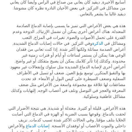
أسابيع الأخيرة, ديفيد كان يعاني من صداع في الرأس وأيضا كان يعاني
من مشاكل في التركيز. في بعض الأحيان النادرة نظره كان مشوشا.
ديفيد غالبا ما يشعر بالنعاس.
هذه هي بعض الأعراض التي تميز ما يسمى بإصابة الدماغ الصادمة
المعتدلة. هناك أعراض أخرى يمكن أن تشمل الإرتباك, الدوخة وعدم
القدرة على تحمل الأصوات والضوء, تغيرات في المزاج, التعب
ومشاكل في
الذكرة
وفي التركيز. في حالات إصابات الدماغ الشديدة,
أعراض الصدمة مماثلة ولكنها أكثر شدة. إذا كنت تعاني من فقدان
الوعي هذا يمكن أن يستمر لساعات أو أيام أو فترات زمنية غير
محدودة. وكذلك إذا تأثر كلامك يمكن أن يصبح متفكك أو غير واضح.
أعراض أخرى لإصابة الدماغ الشديدة مثل سلوك وإنفعالات غير معهود
بها والتقيؤ المتكرر, توسع بؤبؤ العين, ضعف أو تنميل في الأطراف
السفلية وضعف السيطرة على كيس البول أو الأمعاء. قد تحدث
مضاعفات لها علاقة مع مجموعة واسعة من الأعراض مثل ضعف
المعرفة والعجز في التوصل وتلف في أعصاب الوجه, إلتهابات وكذلك
مشاكل عاطفية وسلوكية.
هذه الأعراض, قليلة أو كثيرة, معتدلة أو شديدة, هي نتيجة الأضرار التي
لحقت بالدماغ. وقوعها بسبب الضربة أو الهزة في الدماغ التي أصابت
الخلايا بتلف مؤقتا, وفي الحالات الأكثر شدة تسبب كدمات, نزيف
داخلي والموت الأعصاب أو /وفقدان الأنسجة.
إصابات الدماغ
والأعراض
المرتبطة بها تختلف عن بعضها البعض. الضرر يمكن أن يكون خفيف أو