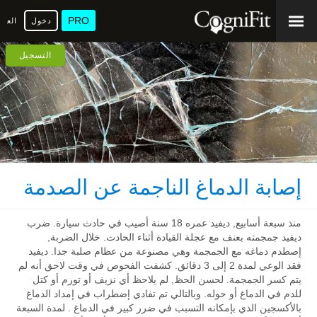
PRO
دخول
العرب
التسجيل
إصابة الدماغ الناجمة عن الصدمة
منذ سبعة أسابيع, ديفيد عمره 18 سنة أصيب في حادث سيارة. ضرب
ديفيد جمجمته بعنف مع عجلة القيادة أثناء الحادث. خلال الضربة,
إصطدم دماغه مع الجمجمة وهي مصنوعة من عظام صلبة جدا. ديفيد
فقد الوعي لمدة 2 إلى 3 دقائق. كشفت الفحوص في وقت لاحق أنه لم
يتم كسر الجمجمة. لحسن الحظ, لم يلاحظ أي نزيف أو تورم أو كتل
للدم في الدماغ أو حوله. وبالتالي تم تفادي إضطراب في إمداد الدماغ
بالأكسجين الذي بإمكانه التسبب في ضرر كبير في الدماغ . لمدة السبعة