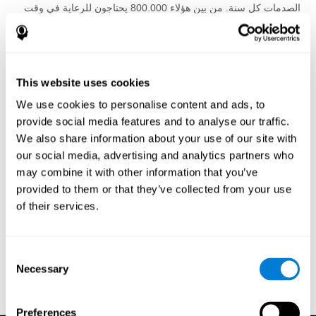
الصدمات كل سنة. من بين هؤلاء 800.000 يحتاجون للرعاية في وقت
مبكر و 270.000 في المستشفى. كل سنة حوالي 000 52 شخص
يموتون و 80.000 يعانون من إعاقات عصبية شديدة نتيجة عن إصابات
في الدماغ.
في حالة عدم وجود علاج لإصابة الدماغ, أفضل مسار للعمل هو الوقاية.
This website uses cookies
خلق محيط أكثر سلامة للأطفال الرضع وكبار السن و وتربية المراهقين
We use cookies to personalise content and ads, to
على ضرورة السلوك الآمن. يجب التفكير بعناية في أخذ الطفل بطريقة
آمنة وثابتة (بدون إهتزاز), وإستخدام أحزمة الأمان والخوذات وتخزين
provide social media features and to analyse our traffic.
الأسلحة النارية والرصاص في مكان بعيد, وتأثير الكحول, ووضع بساط
We also share information about your use of our site with
لعدم الإنزلاق, ووضع حواجز للدرج للأطفال الصغار.
our social media, advertising and analytics partners who
may combine it with other information that you’ve
إعادة التأهيل ضروري دائما, وخاصة في حالة إصابة كبيرة للدماغ. فريق
provided to them or that they’ve collected from your use
عمل إعادة التأهيل قد يشمل أطباء أو ممرضات مختصين في علم
النفس العصبي, وطب إعادة التأهيل, في الكلام واللغة, والعلاج
of their services.
الوظيفي, والطب النفسي, والعمل الإجتماعي والترفيه. البحث العميق
يبين أن التدريب المعرفي (أو تدريب الدماغ) أمر مهم لإعادة تأهيل
الوظائف المعرفية الموَشوشة بإصابة الدماغ الناجمة عن الصدمة. يشار
Consent
إلى عندما يكون الضرر المعرفي منتشر (داخل مناطق واسعة في
Necessary
Selection
الدماغ), يشار إلى إستخدام برامج متعددة المجالات لتدريب الدماغ, التي
تدرب مجموعة واسعة من الوظائف المعرفية.
Preferences