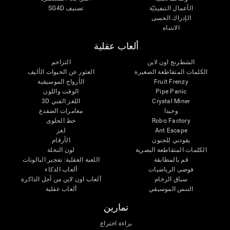
الأعمال التنفيذيّة
تصنيف SG4D
الإدراك الحسى
الانتباه
ألعاب عقلية
الشطرنج اون لاين
التزاحم
الكلمات المتقاطعة الصغيرة
العثور عن الحيوات الأليف
Fruit Frenzy
الأزواج الموسيقية
Pipe Panic
الوقت واللون
Crystal Miner
اللغز الفني 3D
وحيدا
مغامرات الضفدع
Robo Factory
خط الحلوى
Ant Escape
لغز
يقودني للجنون
الأرقام
الكلمات المتقاطعة البصرية
لون النحلة
قم بالمطابقة
اللعبة العقلية: تفجير البالونات
فوضى الرياضيات
ألعاب الذكاء
سباق الرخام
ألعاب اون لاين من آجل الذاكرة
التنس الموسيقي
ألعاب عقلية
تمارين
براءة اختراع