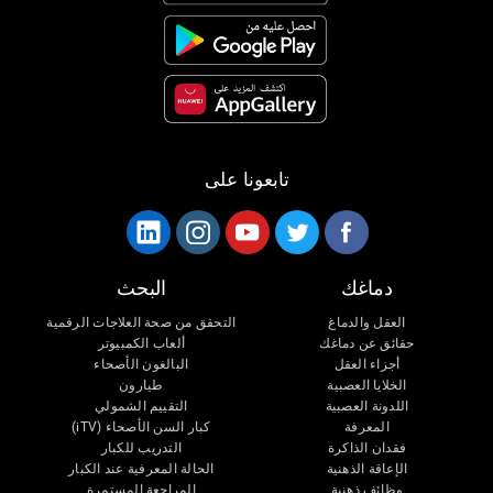
تابعونا على
دماغك
البحث
العقل والدماغ
التحقق من صحة العلاجات الرقمية
حقائق عن دماغك
ألعاب الكمبيوتر
أجزاء العقل
البالغون الأصحاء
الخلايا العصبية
طيارون
اللدونة العصبية
التقييم الشمولي
المعرفة
كبار السن الأصحاء (iTV)
فقدان الذاكرة
التدريب للكبار
الإعاقة الذهنية
الحالة المعرفية عند الكبار
وظائف ذهنية
المراجعة المستمرة