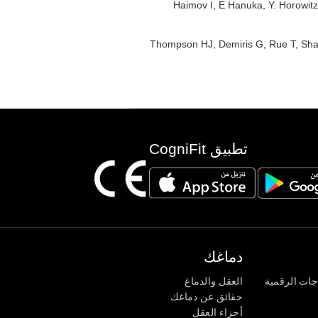
: Haimov I, E Hanuka, Y. Horowitz
: Thompson HJ, Demiris G, Rue T, Sha
تطبيق CogniFit
دماغك
جات الرقمية
العقل والدماغ
حقائق عن دماغك
أجزاء العقل