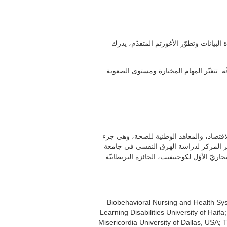
لبيانات وتطوّر الأغورتم المتقدّم، يدرك
ّة. تتغيّر المهام المختارة ومستوى الصعوبة
اقتصاد، والمعاهد الوطنية للصحة، وهي جزء
مدير المركز لدراسة الهرق النفسي في جامعة
حيفا، حيث كان أستاذ علم النفس سيدة ديفيس، ورئيس الجامعة ورئيساً. تلقّى برنامجه المشهور للتدريب DriveFit ™، ئزة البريطانيّة
Biobehavioral Nursing and Health Sys
Learning Disabilities University of Hai
Misericordia University of Dallas, USA;