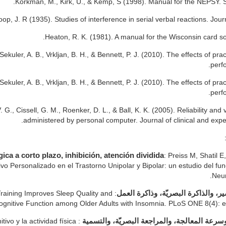
Korkman, M., Kirk, U., & Kemp, S (1998). Manual for the NEPSY. S
oop, J. R (1935). Studies of interference in serial verbal reactions. Jou
Heaton, R. K. (1981). A manual for the Wisconsin card so
ekuler, A. B., Vrkljan, B. H., & Bennett, P. J. (2010). The effects of pract
perf
ekuler, A. B., Vrkljan, B. H., & Bennett, P. J. (2010). The effects of pract
perf
G., Cissell, G. M., Roenker, D. L., & Ball, K. K. (2005). Reliability and va
administered by personal computer. Journal of clinical and exp
ca a corto plazo, inhibición, atención dividida
: Preiss M, Shatil
vo Personalizado en el Trastorno Unipolar y Bipolar: un estudio del fu
Neur
 Training Improves Sleep Quality and
ر، والذاكرة البصريّة، وذاكرة العمل
ognitive Function among Older Adults with Insomnia. PLoS ONE 8(4): 
tivo y la actividad física
 وسرعة المعالجة، والمراجعة البصريّة، والتسمية