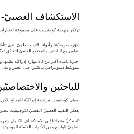
الاستكشاف العصبيّ-الن
ترتكز منهجية كوجنيفيت على مجموعة اختبارات .
طوّرت برمجيّتنا وأدواتنا الأدب العلميّ الذي تتأس.
نتعاون مع الباحثين والمجتمع العلميّ لنتحقّق ا.
اخترنا بانتباه أكثر من 20 
بمتوسّط ديموغرافي يتأسّس على العمر وعلى تقي.
للباحثين والاختصاصيّي
يعطي كوجنيفيت مراجعة إدراكيّة للمعالج. تكون 
يعطي التقييم العصبيّ-النفسيّ لكوجنيفيت معلوم.
العلميّ الواسع ومن الأدوات العلميّة الموجودة