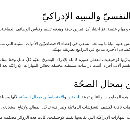
فسيّ والتنبيه الإدراكيّ
ومهام علمية. تمّ اختيار كل تمرين بدقة وهدفه تقييم وقياس الوظائف الدماغية
ّس عليه إثباتاتنا ونتائجنا. نسعى في إعطاء الاختصاصيّين الأدوات المثبتة التي تسمح
لاكتشاف الأخيرة تندمج في البرامج بطريقة مهنيّة
مهارة إدراكيّة يقيّمها ويدرّبها كوجنيفيت، لنعطي صورة كاملة للإدراك البشريّ. نقيّم كلّ عمل 
يم آلاف أفراد. أثبتت دراسات مستقلّة مختلفة تحسّن المهارات الإدراكيّة بعد ا
ن بمجال الصحّة
هذه المعلومات والنتائج ثمينة
للباحثين
و
الاختصاصيّين بمجال الصحّة
لأنّها وسيل.
ات نافعة لكشف التشوّشات الدماغيّة ولمراقبة تدخّل المعالج ولإتباع استعادته