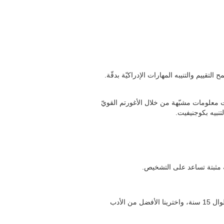
 التقييم والتنيبه المهارات الإدراكيّة بدقّة
وفقا لمئات معلومات مشبّهة من خلال الأغورتم القويّ
لتنبيه بكوجنيفيت
، ة مثبتة تساعد على التشخيص
تتّجه كلّ منتجاتنا إلى الاستكشاف الكامل وتدريب المهارات الإدراكيّة التي يقايسها تقييم كوجنيفيت. كانت هذه الروائز مصمّمة طوال 15 سنة، واخترينا الأفضل من الأدب