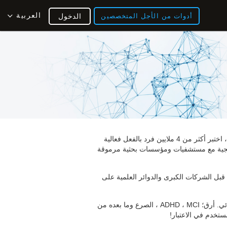
العربية
أدوات من الأجل المتخصصين
الدخول
كوجنيفيت هي شركة رعاية صحية رقمية رائدة مكرسة لتقييم وتحسين الصحة المعرفية. من خلال الخدمات المتوفرة بـ 18 لغة ، اختبر أكثر من 4 ملايين فرد بالفعل فعالية
[1] ،  مع مستشفيات ومؤسسات بحثية مرموقة
قبل الشركات الكبرى والدوائر العلمية على
علاوة على ذلك ، فإننا نخطو خطوات واسعة نحو تحسين العلاجات لمختلف الحالات العصبية مثل الاكتئاب. متلازمة الدماغ الكيميائي. أرق؛ ADHD ، MCI ، الصرع وما بعده من