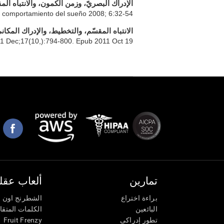
الإدراك البصريّ، وزمن الكمون، والانتباه ال
el comportamiento del sueño 2008; 6:32-54
الانتباه المقسّم، والتخطيط، والإدراك المكان
1 Dec;17(10,):794-800. Epub 2011 Oct 19.
تمارين
ألعاب عقلي
براءة اختراع
الشطرنج اون ل
البائعين
الكلمات المتق
Fruit Frenzy
تطور إدراكى