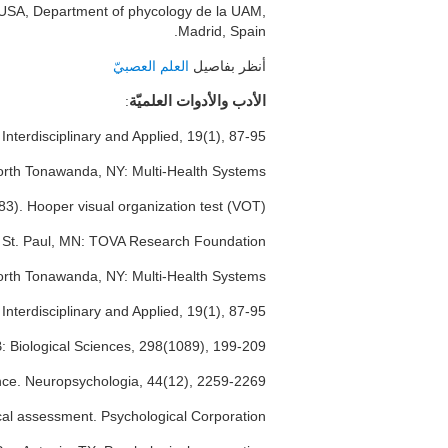
, USA, Department of phycology de la UAM,
Madrid, Spain.
أنظر بفاصيل
العلم العصبيّ
:
الأدب والأدوات العلميّة
Interdisciplinary and Applied, 19(1), 87-95
North Tonawanda, NY: Multi-Health Systems.
83). Hooper visual organization test (VOT).
de. St. Paul, MN: TOVA Research Foundation.
rth Tonawanda, NY: Multi-Health Systems.
nterdisciplinary and Applied, 19(1), 87-95.
B: Biological Sciences, 298(1089), 199-209.
nce. Neuropsychologia, 44(12), 2259-2269.
al assessment. Psychological Corporation.