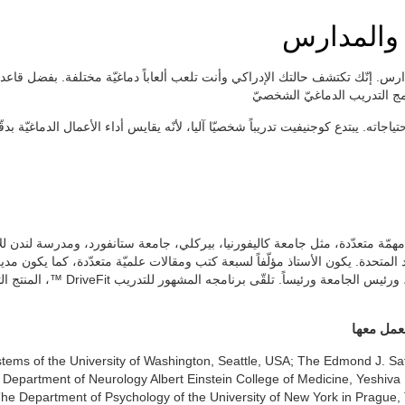
 والمدارس
س. إنّك تكتشف حالتك الإدراكي وأنت تلعب ألعاباً دماغيّة مختلفة. بفضل قاعدة ا
مج التدريب الدماغيّ الشخصيّ
ه. يبتدع كوجنيفيت تدريباً شخصيّا آليا، لأنّه يقايس أداء الأعمال الدماغيّة بدق
مّة متعدّدة، مثل جامعة كاليفورنيا، بيركلي، جامعة ستانفورد، ومدرسة لندن لل
 المتحدة. يكون الأستاذ مؤلّفاً لسبعة كتب ومقالات علميّة متعدّدة، كما يكون 
المنتج التجاريّ الأوّل لكوجنيفيت، الجا
عمل معها
tems of the University of Washington, Seattle, USA; The Edmond J. Saf
fa; Department of Neurology Albert Einstein College of Medicine, Yeshiv
 The Department of Psychology of the University of New York in Prague