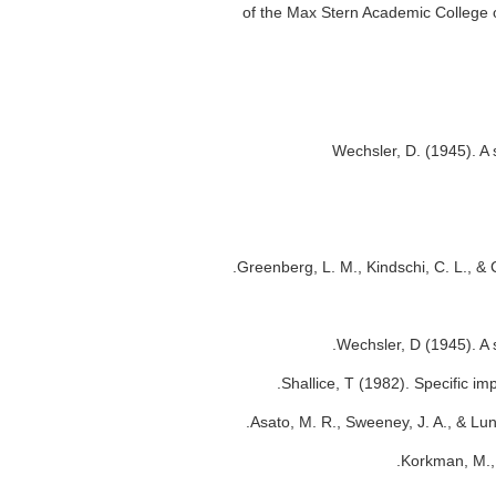
of the Max Stern Academic College o
Wechsler, D. (1945). A 
Greenberg, L. M., Kindschi, C. L., & 
Wechsler, D (1945). A 
Shallice, T (1982). Specific i
Asato, M. R., Sweeney, J. A., & L
Korkman, M., 