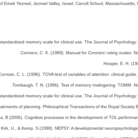
f Emek Yezreel, Jezreel Valley, Israel, Carroll School, Massachusetts
standardized memory scale for clinical use. The Journal of Psychology: 
Conners, C. K. (1989). Manual for Conners’ rating scales. 
Hooper, E. H. (19
Corman, C. L. (1996). TOVA test of variables of attention: clinical gui
Tombaugh, T. N. (1996). Test of memory malingering: TOMM. No
standardized memory scale for clinical use. The Journal of Psychology: I
mpairments of planning. Philosophical Transactions of the Royal Society 
una, B (2006). Cognitive processes in the development of TOL performa
Kirk, U., & Kemp, S (1998). NEPSY: A developmental neuropsychologic