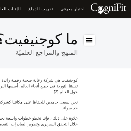
اختبار معرفي
تدريب الدماغ
الإثبات الع
ما كوجنيفيت؟
المنهج والمراجع العلميّة
تقنيتنا الثورية في جميع أنحاء العالم. أسسها ال
حول العالم [2].
نحن نسعى جاهدين للحفاظ على مكانتنا كشركة را
حد سواء.
خلال التحقق السريري وتطوير المبادرات التقدمية [4]. تم تصميم كل منتج من هذه المنتجات المتطورة خصيصًا مع وضع راحة المستخدم في!