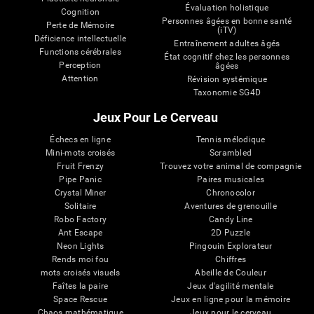
Évaluation holistique
Cognition
Personnes âgées en bonne santé
Perte de Mémoire
(iTV)
Déficience intellectuelle
Entraînement adultes âgés
Functions cérébrales
État cognitif chez les personnes
Perception
âgées
Attention
Révision systémique
Taxonomie SG4D
Jeux Pour Le Cerveau
Échecs en ligne
Tennis mélodique
Mini-mots croisés
Scrambled
Fruit Frenzy
Trouvez votre animal de compagnie
Pipe Panic
Paires musicales
Crystal Miner
Chronocolor
Solitaire
Aventures de grenouille
Robo Factory
Candy Line
Ant Escape
2D Puzzle
Neon Lights
Pingouin Explorateur
Rends moi fou
Chiffres
mots croisés visuels
Abeille de Couleur
Faîtes la paire
Jeux d'agilité mentale
Space Rescue
Jeux en ligne pour la mémoire
Chaos mathématique
Jeux pour le cerveau