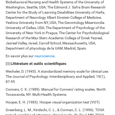
Biobehavioral Nursing and Health Systems of the University of
Washington, Seattle, USA; The Edmond J. Safra Brain Research
Center for the Study of Learning Disabilities University of Haifa;
Department of Neurology Albert Einstein College of Medicine,
Yeshiva University from NY, USA; The Gerontology Misericordia
University of Dallas, USA; The Department of Psychology of the
University of New York in Prague, The Center for Psychobiological
Research of the Max Stern Academic College of Emek Yezreel,
Jezreel Valley, Israel, Carroll School, Massachusetts, USA,
Department of phycology de la UAM, Madrid, Spain.
En savoir plus sur
neurociencia
.
Littérature et outils scientifiques
[3]
:
Wechsler, D. (1945). A standardized memory scale for clinical use.
The Journal of Psychology: Interdisciplinary and Applied, 19(1),
87-95
Conners, C. K. (1989). Manual for Conners’ rating scales. North
Tonawanda, NY: Multi-Health Systems.
Hooper, E. H. (1983). Hooper visual organization test (VOT).
Greenberg, L. M., Kindschi, C. L., & Corman, C. L. (1996). TOVA