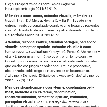
Ciego, Prospectivo de la Estimulación Cognitiva -
Neuroepidemiología 2011; 36:91-9.
Mémoire à court-terme, mémoire visuelle, mémoire de
travail
: Shatil E, A Metzer, Horvitz O, Miller R. - Basado en el
entrenamiento personalizado cognitivo en el hogar de pacientes
con EM: Un estudio de la adherencia y el rendimiento cognitivo -
Neurorehabilitación 2010; 26:143-53.
Attention, reconnaissance, attention partagée, perception
visuelle, perception spatiale, mémoire visuelle à court-
terme, recontextualisation
: Korczyn dC, Peretz C, Aharonson V,
et al. - El programa informático de entrenamiento cognitivo
CogniFit produce una mejora mayor en el rendimiento cognitivo
que los clásicos juegos de ordenador: Estudio prospectivo,
aleatorizado, doble ciego de intervención en los ancianos.
Alzheimer y Demencia: El diario de la Asociación de Alzheimer de
2007, tres (3): S171
Mémoire phonologique à court-terme, coordination oeil-
main, mémoire à court-terme, dénomination,
recontextualisation, perception spatiale, estimation,
perception visuelle
: Shatil E, Korczyn dC, Peretzc C, et al. -
Amélioration des performances cognitives des personnes âgées