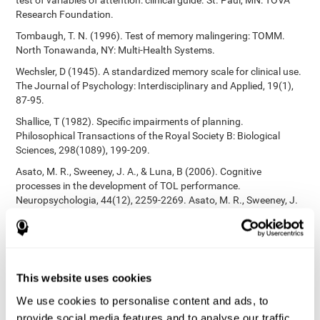
test of variables of attention: clinical guide. St. Paul, MN: TOVA
Research Foundation.
Tombaugh, T. N. (1996). Test of memory malingering: TOMM.
North Tonawanda, NY: Multi-Health Systems.
Wechsler, D (1945). A standardized memory scale for clinical use.
The Journal of Psychology: Interdisciplinary and Applied, 19(1),
87-95.
Shallice, T (1982). Specific impairments of planning.
Philosophical Transactions of the Royal Society B: Biological
Sciences, 298(1089), 199-209.
Asato, M. R., Sweeney, J. A., & Luna, B (2006). Cognitive
processes in the development of TOL performance.
Neuropsychologia, 44(12), 2259-2269. Asato, M. R., Sweeney, J.
A., & Luna, B (2006). Cognitive processes in the development of
TOL performance. Neuropsychologia, 44(12), 2259-2269.
Korkman, M., Kirk, U., & Kemp, S (1998). NEPSY: A developmental
neuropsychological assessment. Psychological Corporation.
This website uses cookies
Korkman, M., Kirk, U., & Kemp, S (1998). Manual for the NEPSY.
San Antonio, TX: Psychological corporation.
We use cookies to personalise content and ads, to
provide social media features and to analyse our traffic.