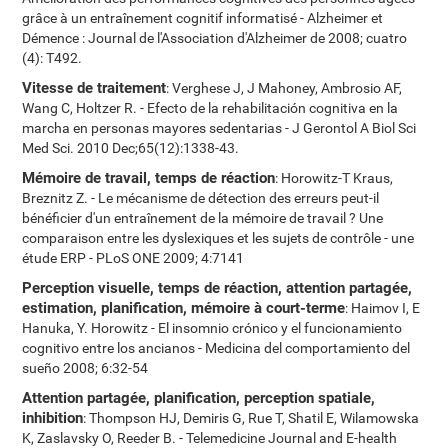
grâce à un entraînement cognitif informatisé - Alzheimer et
Démence : Journal de l'Association d'Alzheimer de 2008; cuatro
(4): T492.
Vitesse de traitement
: Verghese J, J Mahoney, Ambrosio AF,
Wang C, Holtzer R. - Efecto de la rehabilitación cognitiva en la
marcha en personas mayores sedentarias - J Gerontol A Biol Sci
Med Sci. 2010 Dec;65(12):1338-43.
Mémoire de travail, temps de réaction
: Horowitz-T Kraus,
Breznitz Z. - Le mécanisme de détection des erreurs peut-il
bénéficier d'un entraînement de la mémoire de travail ? Une
comparaison entre les dyslexiques et les sujets de contrôle - une
étude ERP - PLoS ONE 2009; 4:7141
Perception visuelle, temps de réaction, attention partagée,
estimation, planification, mémoire à court-terme
: Haimov I, E
Hanuka, Y. Horowitz - El insomnio crónico y el funcionamiento
cognitivo entre los ancianos - Medicina del comportamiento del
sueño 2008; 6:32-54
Attention partagée, planification, perception spatiale,
inhibition
: Thompson HJ, Demiris G, Rue T, Shatil E, Wilamowska
K, Zaslavsky O, Reeder B. - Telemedicine Journal and E-health