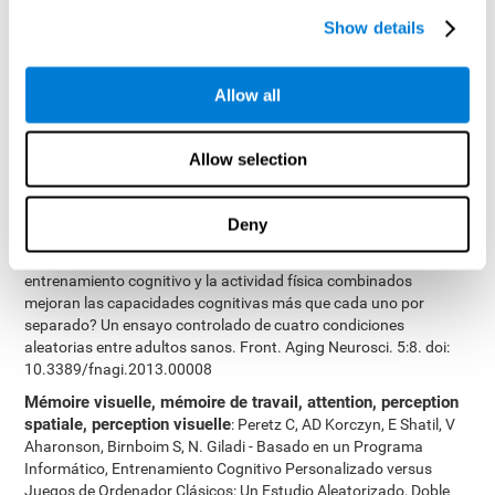
Cimermannova D, Flesher I (2013), Entraînement cognitif
Show details
personnalisé dans les troubles unipolaires et bipolaires : une
étude du fonctionnement cognitif. Frontiers in Human
Neuroscience doi: 10.3389/fnhum.2013.00108.
Allow all
Attention, dénomination, mémoire à court-terme, mémoire
visuelle, mémoire de travail
: Haimov I, Shatil E (2013)
Allow selection
Cognitive Training Improves Sleep Quality and Cognitive Function
among Older Adults with Insomnia. PLoS ONE 8(4): e61390.
doi:10.1371/journal.pone.0061390
Deny
Coordination oeil-main, mémoire visuelle, vitesse de
traitement, balayage visuel, dénomination
: Shatil E (2013). ¿El
entrenamiento cognitivo y la actividad física combinados
mejoran las capacidades cognitivas más que cada uno por
separado? Un ensayo controlado de cuatro condiciones
aleatorias entre adultos sanos. Front. Aging Neurosci. 5:8. doi:
10.3389/fnagi.2013.00008
Mémoire visuelle, mémoire de travail, attention, perception
spatiale, perception visuelle
: Peretz C, AD Korczyn, E Shatil, V
Aharonson, Birnboim S, N. Giladi - Basado en un Programa
Informático, Entrenamiento Cognitivo Personalizado versus
Juegos de Ordenador Clásicos: Un Estudio Aleatorizado, Doble