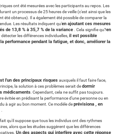
triques ont été mesurées avec les participants au repos. Les
urant un processus de 25 heures de veille (c'est ainsi que les
ont été obtenus). Il a également été possible de comparer la
en ajoutant ces mesures
endue. Les résultats indiquent qu'
sés de 13,8 % à 35,7 % de la variance
en
. Cela signifie qu?
il est possible
détecter les différences individuelles,
la performance pendant la fatigue, et donc, améliorer la
t l'un des principaux risques
auxquels il faut faire face,
dormir
principe, la solution à ces problèmes serait de
des médicaments
. Cependant, cela ne suffit pas toujours.
re évitée en prédisant la performance d'une personne ou en
prévisiona , en
vidu à agir au bon moment. Ce modèle de
i
.
 fait qu'il suppose que tous les individus ont des rythmes
aires, alors que les études suggèrent que les différences
Un des aspects qui interfère avec cette réponse
icatives.