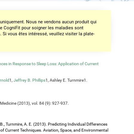
on uniquement. Nous ne vendons aucun produit qui
de CogniFit pour soigner les maladies sont
Si vous êtes intéressé, veuillez visiter la plate-
ences in Response to Sleep Loss: Application of Current
rnold
1,
Jeffrey B. Phillips
1, Ashley E. Turnmire1.
Medicine (2013), vol. 84 (9): 927-937.
J. B., Turnmire, A. E. (2013). Predicting Individual Differences
 of Current Techniques. Aviation, Space, and Environmental