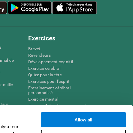
Exercices
e
Brevet
Revendeurs
imal de
Développement cognitif
Exercice cérébral
s
Quizz pour la tête
Exercices pour l'esprit
nouille
Entraînement cérébral
personnalisé
Exercice mental
ateur
Jeux mathématiques amusants
Compréhension de lecture
ur
Enfants surdoués
Allow all
entale
Batailles cérébrales
alyse our
r la
Test de QI