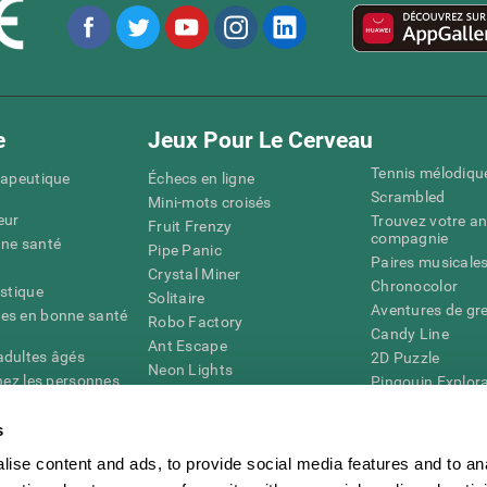
e
Jeux Pour Le Cerveau
Tennis mélodiqu
rapeutique
Échecs en ligne
Scrambled
Mini-mots croisés
eur
Trouvez votre an
Fruit Frenzy
compagnie
nne santé
Pipe Panic
Paires musicale
Crystal Miner
Chronocolor
istique
Solitaire
Aventures de gre
es en bonne santé
Robo Factory
Candy Line
Ant Escape
adultes âgés
2D Puzzle
Neon Lights
chez les personnes
Pingouin Explor
Rends moi fou
Chiffres
mots croisés visuels
émique
s
Abeille de Coule
Faîtes la paire
4D
Jeux d'agilité m
ise content and ads, to provide social media features and to an
Space Rescue
Jeux en ligne pou