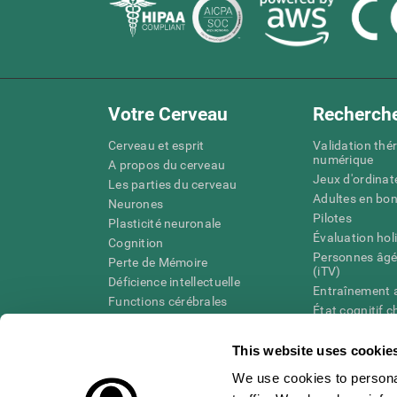
Votre Cerveau
Recherch
Cerveau et esprit
Validation thé
numérique
A propos du cerveau
Jeux d'ordinat
Les parties du cerveau
Adultes en bo
Neurones
Pilotes
Plasticité neuronale
Évaluation hol
Cognition
Personnes âgé
Perte de Mémoire
(iTV)
Déficience intellectuelle
Entraînement 
Functions cérébrales
État cognitif 
Perception
âgées
Attention
Révision syst
This website uses cookie
Taxonomie SG
We use cookies to personal