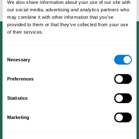
We also share information about your use of our site with
et entraîner vos compétences cognitives aujourd'hui et améliorez
our social media, advertising and analytics partners who
votre
santé mentale
et condition générale !
may combine it with other information that you’ve
provided to them or that they’ve collected from your use
of their services.
Consent
Necessary
Selection
Preferences
Statistics
Marketing
App CogniFit