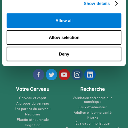
Show details
Allow all
Allow selection
Deny
Nous suivre
Votre Cerveau
Recherche
Cerveau et esprit
Validation thérapeutique
numérique
A propos du cerveau
Jeux d'ordinateur
Les parties du cerveau
Adultes en bonne santé
Neurones
Pilotes
Plasticité neuronale
Évaluation holistique
Cognition