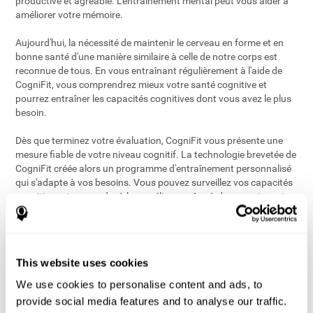
productive et agréable. L'entraînement mental peut vous aider à
améliorer votre mémoire.
Aujourd'hui, la nécessité de maintenir le cerveau en forme et en
bonne santé d'une manière similaire à celle de notre corps est
reconnue de tous. En vous entraînant régulièrement à l'aide de
CogniFit, vous comprendrez mieux votre santé cognitive et
pourrez entraîner les capacités cognitives dont vous avez le plus
besoin.
Dès que terminez votre évaluation, CogniFit vous présente une
mesure fiable de votre niveau cognitif. La technologie brevetée de
CogniFit créée alors un programme d'entraînement personnalisé
qui s'adapte à vos besoins. Vous pouvez surveillez vos capacités
cognitives et apprendre à les améliorer grâce à des exercices et
entraînements mentaux faits sur mesure. Vous pouvez aussi
décider du type d'entraînement que vous souhaiteriez faire et des
compétences cognitives que vous désireriez entraîner.
This website uses cookies
Tous les exercices d'entraînement mental sont disponibles en
ligne afin que vous puissiez commencer votre entraînement
We use cookies to personalise content and ads, to
cérébral facilement et quand vous le voulez. Les exercices
provide social media features and to analyse our traffic.
cérébraux sont amusants et faciles à faire. Commencez à évaluer