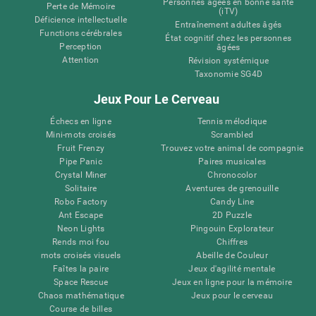
Personnes âgées en bonne santé
Perte de Mémoire
(iTV)
Déficience intellectuelle
Entraînement adultes âgés
Functions cérébrales
État cognitif chez les personnes
Perception
âgées
Attention
Révision systémique
Taxonomie SG4D
Jeux Pour Le Cerveau
Échecs en ligne
Tennis mélodique
Mini-mots croisés
Scrambled
Fruit Frenzy
Trouvez votre animal de compagnie
Pipe Panic
Paires musicales
Crystal Miner
Chronocolor
Solitaire
Aventures de grenouille
Robo Factory
Candy Line
Ant Escape
2D Puzzle
Neon Lights
Pingouin Explorateur
Rends moi fou
Chiffres
mots croisés visuels
Abeille de Couleur
Faîtes la paire
Jeux d'agilité mentale
Space Rescue
Jeux en ligne pour la mémoire
Chaos mathématique
Jeux pour le cerveau
Course de billes