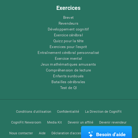
Exercices
Brevet
Revendeurs
Développement cognitif
Exercice cérébral
Quizz pour la tête
Exercices pour l'esprit
Entraînement cérébral personnalisé
Exercice mental
Jeux mathématiques amusants
Compréhension de lecture
Enfants surdoués
Batailles cérébrales
Test de QI
Conditions d'utilisation
Confidentialité
La Direction de CogniFit
CogniFit Newsroom
Media Kit
Devenir un affilié
Devenir revendeur
Nous contacter
Aide
Déclaration d'accessibilité
Centre de Confiance
Besoin d'aide