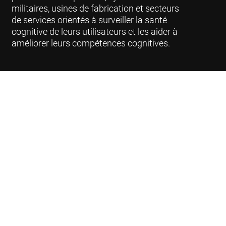
militaires, usines de fabrication et secteurs
de services orientés à surveiller la santé
cognitive de leurs utilisateurs et les aider à
améliorer leurs compétences cognitives.
Sécurité et confidentialité des
données
CogniFit respecte les normes les plus strictes en
matière de sécurité et de confidentialité (PCI,
HIPAA, GDPR, CCPA) pour les informations
personnellement identifiables. Tous nos
environnements sont hébergés dans un cloud privé
virtuel protégé par AWS et toutes les données et
communications de nos serveurs sont cryptées.