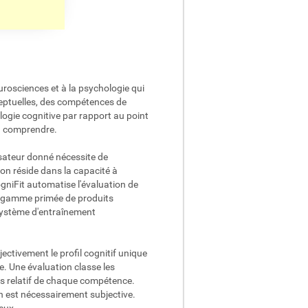
rosciences et à la psychologie qui
ceptuelles, des compétences de
ogie cognitive par rapport au point
 à comprendre.
isateur donné nécessite de
ion réside dans la capacité à
ogniFit automatise l'évaluation de
La gamme primée de produits
 système d'entraînement
ectivement le profil cognitif unique
. Une évaluation classe les
ids relatif de chaque compétence.
on est nécessairement subjective.
 eux.