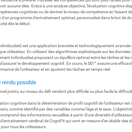
voir aucune idée. Grâce à une analyse objective, l'évaluation cognitive disp
pétences cognitives ou de deviner le niveau de compétence en faisant des 
ion d'un programme d'entraînement optimal, personnalisé dans le but de don
cité dès le début.
dividualisé) est une application brevetée et technologiquement avancée en
utilisateur. En utilisant des algorithmes sophistiqués sur les données fo
nt individualisé proposant un équilibre optimal entre les tâches et les n
vue d'assurer le développement cognitif. En cours, le SEI™ assure une effic
rmance de l'utilisateur et en ajustant les tâches en temps réel.
é rendu possible
nnel pointu au niveau du défi rendant plus difficile ou plus facile la diffic
luation cognitive dans la détermination de profil cognitif de l'utilisateur e
rs, comme identifié par des variables comme l'âge et le sexe. L'objectivité
omprend des informations recueillies à partir d'une diversité d'utilisateur
'entraînement cérébral de CogniFit qui sont en mesure d'en établir des do
pour tous les utilisateurs.