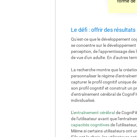
forme de
Le défi : offrir des résultat
Qu'est-ce que le développement cog
se concentre sur le développement 
perception, de l'apprentissage des
de vue d'un adulte. En d'autres ter
La recherche montre que la créatio
personnaliser le régime d'entraînem
capturer le profil cognitif unique d
son profil cognitif et construit u
d'entraînement cérébral de CogniFit
individualisé.
L'
entraînement cérébral
de CogniFit
de l'utilisateur avant que l'entraî
capacités cognitives
de l'utilisateu
Même si certains utilisateurs ont u
S'ils ont le choix, les utilisateurs 