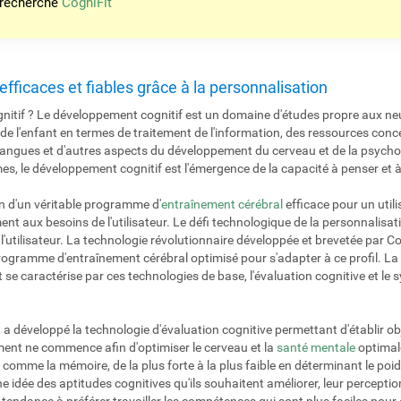
 recherche
CogniFit
s efficaces et fiables grâce à la personnalisation
nitif ? Le développement cognitif est un domaine d'études propre aux neu
de l'enfant en termes de traitement de l'information, des ressources con
 langues et d'autres aspects du développement du cerveau et de la psychol
mes, le développement cognitif est l'émergence de la capacité à penser et
n d'un véritable programme d'
entraînement cérébral
efficace pour un util
ent aux besoins de l'utilisateur. Le défi technologique de la personnalisat
e l'utilisateur. La technologie révolutionnaire développée et brevetée par C
n programme d'entraînement cérébral optimisé pour s'adapter à ce profil. 
 se caractérise par ces technologies de base, l'évaluation cognitive et le
 a développé la technologie d'évaluation cognitive permettant d'établir obj
nement ne commence afin d'optimiser le cerveau et la
santé mentale
optimale
r, comme la mémoire, de la plus forte à la plus faible en déterminant le po
ne idée des aptitudes cognitives qu'ils souhaitent améliorer, leur percepti
ont tendance à préférer travailler les compétences qui sont plus faciles pour