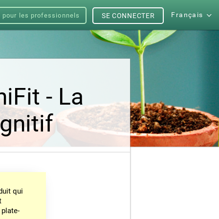
Français
s pour les professionnels
SE CONNECTER
iFit - La
nitif
uit qui
t
 plate-