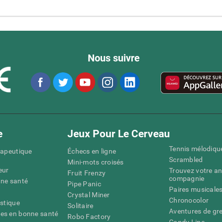
Nous suivre
e
Jeux Pour Le Cerveau
Tennis mélodiqu
rapeutique
Échecs en ligne
Scrambled
Mini-mots croisés
eur
Trouvez votre an
Fruit Frenzy
compagnie
nne santé
Pipe Panic
Paires musicale
Crystal Miner
Chronocolor
istique
Solitaire
Aventures de gre
es en bonne santé
Robo Factory
Candy Line