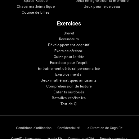
Space Rescue
Jeux en ligne pour la mémoire
Chaos mathématique
Jeux pour le cerveau
Course de billes
Exercices
Brevet
Revendeurs
Développement cognitif
Exercice cérébral
Quizz pour la tête
Exercices pour l'esprit
Entraînement cérébral personnalisé
Exercice mental
Jeux mathématiques amusants
Compréhension de lecture
Enfants surdoués
Batailles cérébrales
Test de QI
Conditions d'utilisation
Confidentialité
La Direction de CogniFit
CogniFit Newsroom
Media Kit
Devenir un affilié
Devenir revendeur