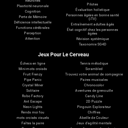
Neurones
Pilotes
Plasticité neuronale
Évaluation holistique
Cognition
Personnes âgées en bonne santé
Perte de Mémoire
(iTV)
Déficience intellectuelle
Entraînement adultes âgés
Functions cérébrales
État cognitif chez les personnes
Perception
âgées
Attention
Révision systémique
Taxonomie SG4D
Jeux Pour Le Cerveau
Échecs en ligne
Tennis mélodique
Mini-mots croisés
Scrambled
Fruit Frenzy
Trouvez votre animal de compagnie
Pipe Panic
Paires musicales
Crystal Miner
Chronocolor
Solitaire
Aventures de grenouille
Robo Factory
Candy Line
Ant Escape
2D Puzzle
Neon Lights
Pingouin Explorateur
Rends moi fou
Chiffres
mots croisés visuels
Abeille de Couleur
Faîtes la paire
Jeux d'agilité mentale