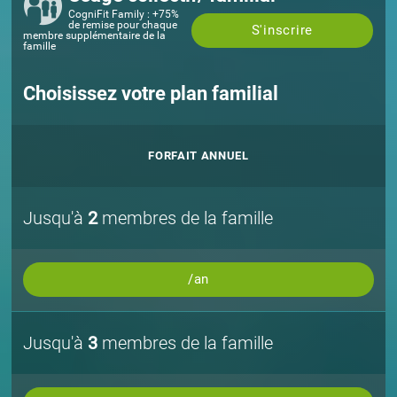
CogniFit Family : +75%
de remise pour chaque
S'inscrire
membre supplémentaire de la
famille
Choisissez votre plan familial
FORFAIT ANNUEL
Jusqu'à
2
membres de la famille
/an
Jusqu'à
3
membres de la famille