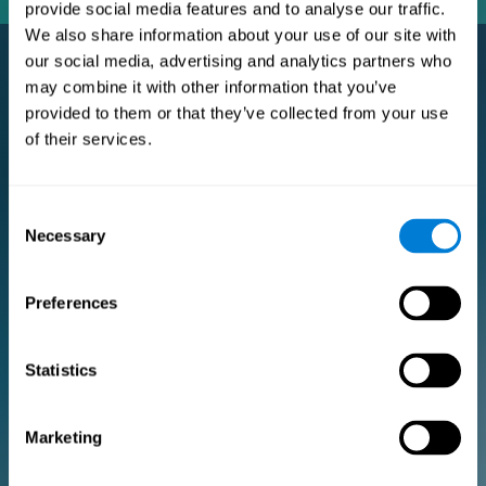
provide social media features and to analyse our traffic.
We also share information about your use of our site with
our social media, advertising and analytics partners who
may combine it with other information that you’ve
Subscription Pro Premium
provided to them or that they’ve collected from your use
of their services.
L'abonnement Premium pour les chercheurs et les
professionnels de la santé.
POUR LA RECHERCHE
Consent
Necessary
Selection
Ajoutez votre logo
Gérez votre équipe
Créer un entraînement personnalisé
Preferences
Document de consentement électronique (études)
Obtenez une réduction de 10% sur toutes les futures licences
d'évaluation et de formation!
Statistics
2 licences GRATUITES pour vous aider à démarrer
Marketing
Forfait mensuel
Forfait annuel