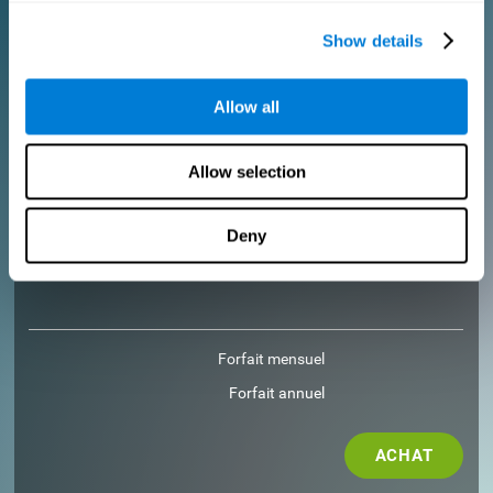
Show details
ACHAT
Allow all
POUR LES DOCTEURS
Ajoutez votre logo
Allow selection
Gérez votre équipe
Créer un entraînement personnalisé
Obtenez une réduction de 10% sur toutes les futures licences
Deny
d'évaluation et de formation!
2 licences GRATUITES pour vous aider à démarrer
Forfait mensuel
Forfait annuel
ACHAT