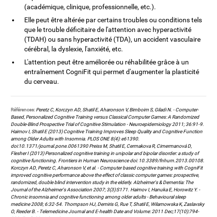
(académique, clinique, professionnelle, etc.).
Elle peut être altérée par certains troubles ou conditions tels
que le trouble déficitaire de l'attention avec hyperactivité
(TDAH) ou sans hyperactivité (TDA), un accident vasculaire
cérébral, la dyslexie, l'anxiété, etc.
L'attention peut être améliorée ou réhabilitée grâce à un
entraînement CogniFit qui permet d'augmenter la plasticité
du cerveau.
Références:
Peretz C, Korczyn AD, Shatil E, Aharonson V, Birnboim S, Giladi N. - Computer-
Based, Personalized Cognitive Training versus Classical Computer Games: A Randomized
Double-Blind Prospective Trial of Cognitive Stimulation - Neuroepidemiology 2011; 36:91-9.
Haimov I, Shatil E (2013) Cognitive Training Improves Sleep Quality and Cognitive Function
among Older Adults with Insomnia. PLOS ONE 8(4): e61390.
doi:10.1371/journal.pone.0061390 Preiss M, Shatil E, Cermakova R, Cimermanová D,
Flesher I (2013) Personalized cognitive training in unipolar and bipolar disorder: a study of
cognitive functioning. Frontiers in Human Neuroscience doi: 10.3389/fnhum.2013.00108.
Korczyn AD, Peretz C, Aharonson V, et al. - Computer based cognitive training with CogniFit
improved cognitive performance above the effect of classic computer games: prospective,
randomized, double blind intervention study in the elderly. Alzheimer's & Dementia: The
Journal of the Alzheimer's Association 2007; 3(3):S171. Haimov I, Hanuka E, Horowitz Y. -
Chronic insomnia and cognitive functioning among older adults - Behavioural sleep
medicine 2008; 6:32-54. Thompson HJ, Demiris G, Rue T, Shatil E, Wilamowska K, Zaslavsky
O, Reeder B. - Telemedicine Journal and E-health Date and Volume: 2011 Dec;17(10):794-