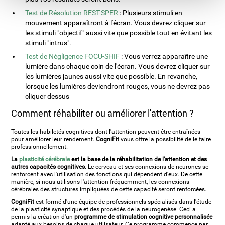
Test de Résolution REST-SPER
: Plusieurs stimuli en
mouvement apparaîtront à l'écran. Vous devrez cliquer sur
les stimuli "objectif" aussi vite que possible tout en évitant les
stimuli "intrus".
Test de Négligence FOCU-SHIF
: Vous verrez apparaître une
lumière dans chaque coin de l'écran. Vous devrez cliquer sur
les lumières jaunes aussi vite que possible. En revanche,
lorsque les lumières deviendront rouges, vous ne devrez pas
cliquer dessus
Comment réhabiliter ou améliorer l'attention ?
Toutes les habiletés cognitives dont l'attention peuvent être entraînées
pour améliorer leur rendement.
CogniFit
vous offre la possibilité de le faire
professionnellement.
La
plasticité cérébrale
est la base de la réhabilitation de l'attention et des
autres capacités cognitives
. Le cerveau et ses connexions de neurones se
renforcent avec l'utilisation des fonctions qui dépendent d'eux. De cette
manière, si nous utilisons l'attention fréquemment, les connexions
cérébrales des structures impliquées de cette capacité seront renforcées.
CogniFit
est formé d'une équipe de professionnels spécialisés dans l'étude
de la plasticité synaptique et des procédés de la neurogenèse. Ceci a
permis la création d'un
programme de stimulation cognitive personnalisée
adapté aux besoins de chaque utilisateur. Ce programme commence par