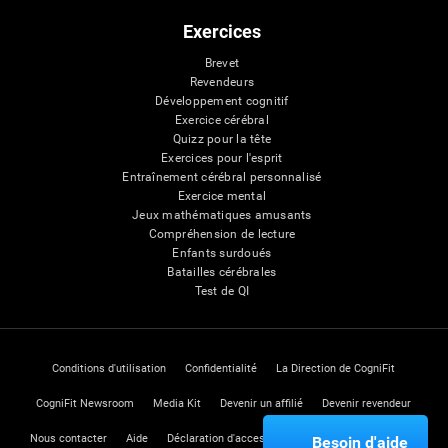
Exercices
Brevet
Revendeurs
Développement cognitif
Exercice cérébral
Quizz pour la tête
Exercices pour l'esprit
Entraînement cérébral personnalisé
Exercice mental
Jeux mathématiques amusants
Compréhension de lecture
Enfants surdoués
Batailles cérébrales
Test de QI
Conditions d'utilisation
Confidentialité
La Direction de CogniFit
CogniFit Newsroom
Media Kit
Devenir un affilié
Devenir revendeur
Nous contacter
Aide
Déclaration d'accessibilité
Centre de Confiance
Besoin d'aide