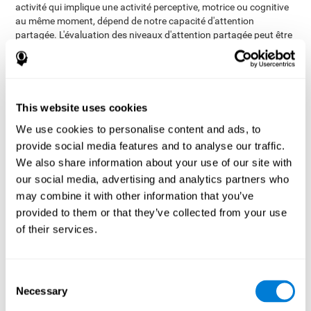
activité qui implique une activité perceptive, motrice ou cognitive
au même moment, dépend de notre capacité d'attention
partagée. L'évaluation des niveaux d'attention partagée peut être
d'une grande utilité dans plusieurs domaines professionnels, où il
est important évaluer le rendement des employés (conducteurs,
sportifs, etc...). L'évaluation peut être également intéressante
pour le secteur académique (pour savoir si un élève va avoir
besoin d'une aide extra pour prendre des notes ou pour certains
This website uses cookies
exercices) ou encore dans le secteur de la santé (certains
We use cookies to personalise content and ads, to
patients pourraient avoir besoin d'explications plus simples et
provide social media features and to analyse our traffic.
détaillées). On remarque que pour chacun de ces secteurs, il
pourrait être très intéressant de réaliser une
évaluation cognitive
We also share information about your use of our site with
étant donné les répercussions possibles sur le secteur
our social media, advertising and analytics partners who
professionnel, académique ou simplement sur le quotidien du
may combine it with other information that you’ve
patient.
provided to them or that they’ve collected from your use
Test de Simultanéité DIAT-SHIF
: Il faut suivre le chemin
of their services.
aléatoire d'une balle blanche et être attentif aux mots qui
apparaîssent au milieu de l'écran. Si le mot écrit coincide
avec la couleur de son écriture, il faut répondre (en étant
Consent
attentif à deux stimuli à la fois). Avec cet exercice, il faut se
Necessary
Selection
confronter à des changements de stratégie, de nouvelles
réponses et manier la capacité de surveillance et la capacité