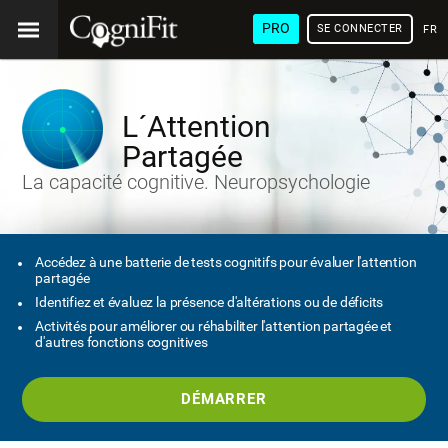
PRO
SE CONNECTER
FRA
L´Attention
Partagée
La capacité cognitive. Neuropsychologie
Accédez à une batterie de tests cognitifs pour évaluer l'attention
partagée
Identifiez et évaluez la présence d'altérations ou de déficits
Activités pour améliorer ou réhabiliter l'attention partagée et
d'autres fonctions cognitives
DÉMARRER