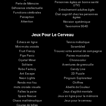
Personnes âgées en bonne santé
Perte de Mémoire
(iTV)
Déficience intellectuelle
Entraînement adultes âgés
Functions cérébrales
État cognitif chez les personnes
Perception
âgées
Attention
Révision systémique
Taxonomie SG4D
Jeux Pour Le Cerveau
Échecs en ligne
Tennis mélodique
Mini-mots croisés
Scrambled
Fruit Frenzy
Trouvez votre animal de compagnie
Pipe Panic
Paires musicales
Crystal Miner
Chronocolor
Solitaire
Aventures de grenouille
Robo Factory
Candy Line
Ant Escape
2D Puzzle
Neon Lights
Pingouin Explorateur
Rends moi fou
Chiffres
mots croisés visuels
Abeille de Couleur
Faîtes la paire
Jeux d'agilité mentale
Space Rescue
Jeux en ligne pour la mémoire
Chaos mathématique
Jeux pour le cerveau
Course de billes