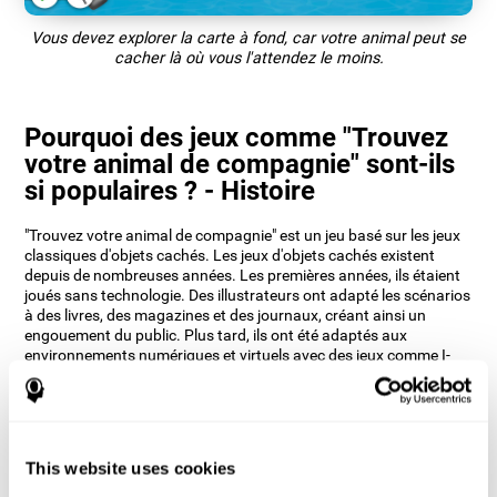
Vous devez explorer la carte à fond, car votre animal peut se
cacher là où vous l'attendez le moins.
Pourquoi des jeux comme "Trouvez
votre animal de compagnie" sont-ils
si populaires ? - Histoire
"Trouvez votre animal de compagnie" est un jeu basé sur les jeux
classiques d'objets cachés. Les jeux d'objets cachés existent
depuis de nombreuses années. Les premières années, ils étaient
joués sans technologie. Des illustrateurs ont adapté les scénarios
à des livres, des magazines et des journaux, créant ainsi un
engouement du public. Plus tard, ils ont été adaptés aux
environnements numériques et virtuels avec des jeux comme I-
Spy Spooky Mansion de Scholastic, publié en 1999.
Les neuropsychologues de CogniFit ont voulu renverser le
principe des jeux d'objets cachés et aider à entraîner notre
perception auditive. Ils y ont vu l'occasion de créer un jeu qui
ramène nombre de ses utilisateurs aux jeux classiques, mais
This website uses cookies
aussi d'introduire une nouvelle approche moderne de ces jeux.