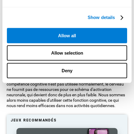
Show details
Projection graphique indicative des réseaux neuronaux après 3
Allow all
semaines.
Que se passe-t-il si je n'entraîne pas
Allow selection
mes capacités cognitives ?
Deny
Notre cerveau est conçu pour économiser des ressources, il a
donc tendance à éliminer les connexions inutilisées. Ainsi, si une
compétence cognitive n'est pas utilisée normalement, le cerveau
ne fournit pas de ressources pour ce schéma d'activation
neuronale, qui devient donc de plus en plus faible. Nous sommes
alors moins capables d'utiliser cette fonction cognitive, ce qui
nous rend moins efficaces dans nos activités quotidiennes.
JEUX RECOMMANDÉS