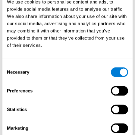
We use cookies to personalise content and ads, to
"Trouvez votre animal de compagnie" vous permet d'entraîner
votre perception spatiale et vos capacités auditives tout en
provide social media features and to analyse our traffic.
profitant de différents scénarios stimulants.
We also share information about your use of our site with
Comment le jeu mental "Trouvez
our social media, advertising and analytics partners who
votre animal de compagnie"
may combine it with other information that you’ve
améliore-t-il mes capacités
provided to them or that they’ve collected from your use
cognitives ?
of their services.
L'utilisation de jeux comme "Trouvez votre animal de compagnie"
de CogniFit stimule un modèle d'activation neuronale spécifique.
Consent
Une stimulation constante de nos capacités peut contribuer à
Necessary
créer de nouvelles synapses et aider les circuits neuronaux à se
Selection
réorganiser et à améliorer les fonctions cognitives. Dans le jeu
"Trouvez votre animal de compagnie", nous cherchons à stimuler
les compétences liées à l'inhibition, au balayage visuel et à
Preferences
l'attention focalisée.
1ère SEMAINE
2ème SEMAINE
3ème SEMAINE
Statistics
Marketing