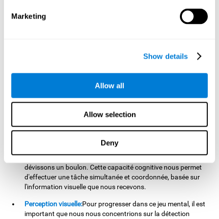
stimuler notre balayage visuel. L'amélioration de cette
capacité cognitive est fondamentale pour notre vie
Marketing
quotidienne, car elle peut nous aider à détecter rapidement et
efficacement les stimuli ou les informations pertinentes de
notre l'environnement. Par exemple, les autres véhicules sur
la route, une connaissance dans la foule, ou un texte
Show details
important sur un document.
Coordination oeil-main:
Pour progresser dans ce jeu mental,
Allow all
nous devrons diriger rapidement et précisément la souris
vers chacun des stimuli cibles. En pratiquant ce jeu
d'entraînement cérébral, nous aidons à exercer et à renforcer
Allow selection
notre coordination oculo-motrice. L'amélioration de cette
capacité cognitive est utile pour optimiser notre dextérité
dans les activités où nous utilisons nos mains. Par exemple,
Deny
lorsque nous écrivons, conduisons, faisons du sport ou
même lorsque nous ouvrons une boîte de conserve, ou
dévissons un boulon. Cette capacité cognitive nous permet
d'effectuer une tâche simultanée et coordonnée, basée sur
l'information visuelle que nous recevons.
Perception visuelle:
Pour progresser dans ce jeu mental, il est
important que nous nous concentrions sur la détection