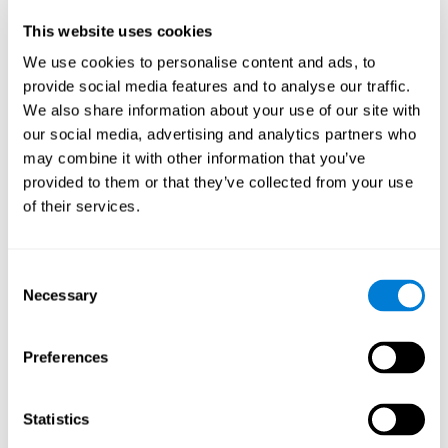
de la table et que nous l'attrapons avant qu'il n'atteigne le sol.
This website uses cookies
Flexibilité cognitive:
Pour progresser dans ce jeu mental, nous
devrons nous adapter au changement de stimulus cible et
We use cookies to personalise content and ads, to
chercher le prochain. En pratiquant cet exercice, nous
provide social media features and to analyse our traffic.
stimulons et renforçons notre capacité de flexibilité mentale.
We also share information about your use of our site with
L'amélioration de cette capacité cognitive peut nous aider à
our social media, advertising and analytics partners who
réagir avec plus de souplesse dans des situations
inattendues, par exemple lorsque nous découvrons que le
may combine it with other information that you’ve
supermarché est fermé et que nous devons penser à une
provided to them or that they’ve collected from your use
alternative, ou lorsqu'une route est coupée et que nous
of their services.
devons trouver un autre moyen pour atteindre le lieu
souhaité.
Consent
Les autres capacités cognitives
Necessary
Selection
pertinentes sont :
Preferences
Balayage visuel:
Pour accéder aux niveaux supérieurs de ce
jeu d'entraînement cérébral, nous devrons détecter la cible
parmi tous les stimuli présents, ce qui nécessitera notre
Statistics
balayage visuel. La pratique de ce jeu nous permet de