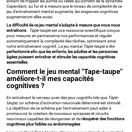
évitant de frapper les autres ou celles qui portent de la dynamite.
Cependant, au fur et à mesure que le niveau de complexité de ce
jeu d'entraînement mental augmente, les exigences cognitives
augmenteront elles aussi.
La difficulté de ce jeu mental s'adapte à mesure que nous nous
entraînons
.
Tape-taupe
est une ressource scientifique conçue
pour mesurer en permanence nos performances et réguler
automatiquement la complexité des tâches, optimisant ainsi
notre entraînement cognitif. Le jeu mental
Tape-taupe
a été
perfectionné afin que les enfants, les adultes et les personnes
âgées puissent entraîner et stimuler les capacités cognitives
essentielles
.
Comment le jeu mental "Tape-taupe"
améliore-t-il mes capacités
cognitives ?
En entraînant le cerveau avec des jeux cognitifs tels que
Tape-
taupe
, un schéma d'activation neuronale déterminé est stimulé.
La répétition de ce schéma par l'entraînement peut aider à
promouvoir la création de nouveaux synapses et circuits
neuronaux capables de réorganiser et de
récupérer des fonctions
cognitives plus faibles ou endommagées
.