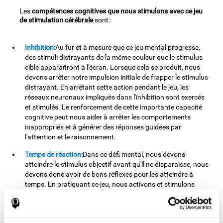
Les
compétences cognitives que nous stimulons avec ce jeu
de stimulation cérébrale
sont :
Inhibition:
Au fur et à mesure que ce jeu mental progresse,
des stimuli distrayants de la même couleur que le stimulus
cible apparaîtront à l'écran. Lorsque cela se produit, nous
devons arrêter notre impulsion initiale de frapper le stimulus
distrayant. En arrêtant cette action pendant le jeu, les
réseaux neuronaux impliqués dans l'inhibition sont exercés
et stimulés. Le renforcement de cette importante capacité
cognitive peut nous aider à arrêter les comportements
inappropriés et à générer des réponses guidées par
l'attention et le raisonnement.
Temps de réaction:
Dans ce défi mental, nous devons
atteindre le stimulus objectif avant qu'il ne disparaisse, nous
devons donc avoir de bons réflexes pour les atteindre à
temps. En pratiquant ce jeu, nous activons et stimulons
notre temps de réaction. L'amélioration de cette capacité
cognitive peut nous aider à agir rapidement face à différents
stimuli. Par exemple, lorsque nous voyons un objet tomber