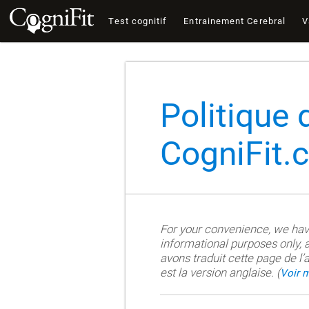
Test cognitif
Entrainement Cerebral
V
Politique 
CogniFit.
For your convenience, we have 
informational purposes only, a
avons traduit cette page de l’a
est la version anglaise. (
Voir 