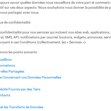
jours savoir quelles données nous recueillons de votre part et comment n
ctif sur ces deux aspects. Nous souhaitons vous donner la possibilité de p
 vous partagez avec nous.
que de confidentialité.
confidentialité pour nos services qui incluent nos sites web, applications,
, SMS, API, notifications par courriel, boutons, widgets, annonces, ser
voyant à ces Conditions (collectivement, les « Services »).
rons les points suivants :
ueillons
formations
elles Partagées
ôle Concernant vos Données Personnelles
licité Fournis par des Tiers
Enfants
et les Transferts de Données