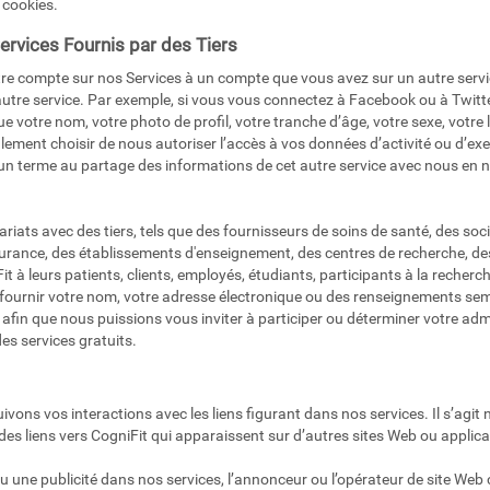
 cookies.
ervices Fournis par des Tiers
re compte sur nos Services à un compte que vous avez sur un autre servic
utre service. Par exemple, si vous vous connectez à Facebook ou à Twitter
e votre nom, votre photo de profil, votre tranche d’âge, votre sexe, votre 
lement choisir de nous autoriser l’accès à vos données d’activité ou d’e
n terme au partage des informations de cet autre service avec nous en no
iats avec des tiers, tels que des fournisseurs de soins de santé, des so
ance, des établissements d'enseignement, des centres de recherche, des
Fit à leurs patients, clients, employés, étudiants, participants à la rech
fournir votre nom, votre adresse électronique ou des renseignements 
fin que nous puissions vous inviter à participer ou déterminer votre adm
es services gratuits.
uivons vos interactions avec les liens figurant dans nos services. Il s’agi
es liens vers CogniFit qui apparaissent sur d’autres sites Web ou applica
 ou une publicité dans nos services, l’annonceur ou l’opérateur de site We