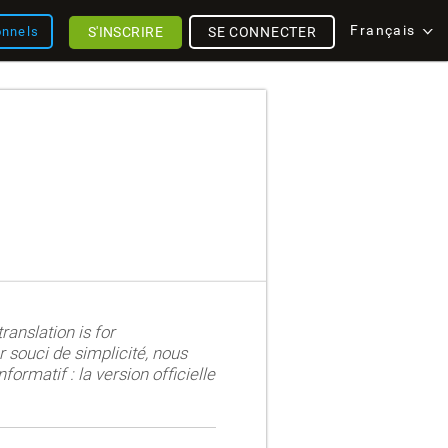
Français
S'INSCRIRE
SE CONNECTER
onnels
ranslation is for
r souci de simplicité, nous
formatif : la version officielle