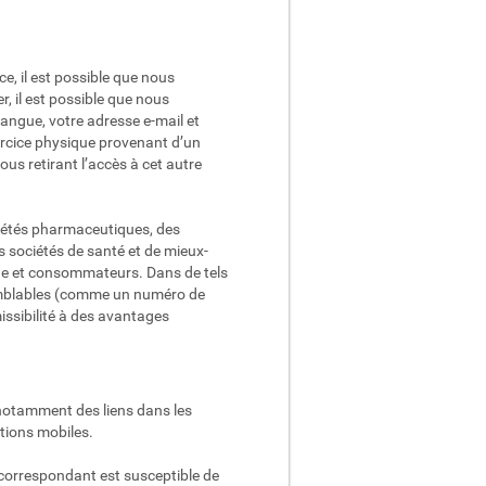
e, il est possible que nous
, il est possible que nous
langue, votre adresse e-mail et
xercice physique provenant d’un
us retirant l’accès à cet autre
ciétés pharmaceutiques, des
 sociétés de santé et de mieux-
erche et consommateurs. Dans de tels
semblables (comme un numéro de
issibilité à des avantages
t notamment des liens dans les
tions mobiles.
b correspondant est susceptible de