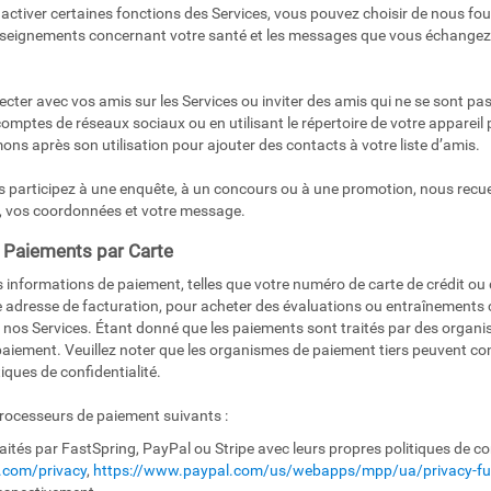
activer certaines fonctions des Services, vous pouvez choisir de nous fou
enseignements concernant votre santé et les messages que vous échangez
er avec vos amis sur les Services ou inviter des amis qui ne se sont pas 
comptes de réseaux sociaux ou en utilisant le répertoire de votre apparei
mons après son utilisation pour ajouter des contacts à votre liste d’amis.
 participez à une enquête, à un concours ou à une promotion, nous recue
 vos coordonnées et votre message.
 Paiements par Carte
informations de paiement, telles que votre numéro de carte de crédit ou d
e adresse de facturation, pour acheter des évaluations ou entraînements c
 nos Services. Étant donné que les paiements sont traités par des organi
aiement. Veuillez noter que les organismes de paiement tiers peuvent co
ques de confidentialité.
processeurs de paiement suivants :
raités par FastSpring, PayPal ou Stripe avec leurs propres politiques de c
g.com/privacy
,
https://www.paypal.com/us/webapps/mpp/ua/privacy-ful