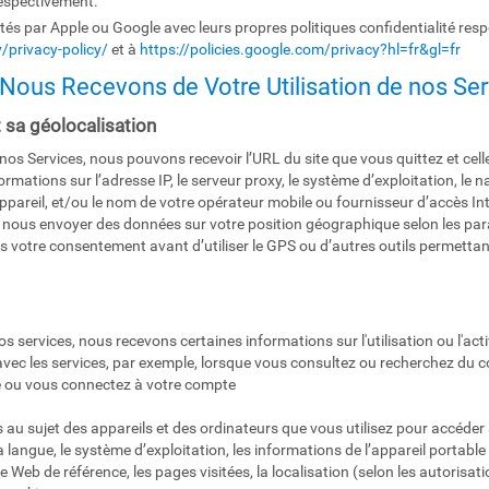
espectivement.
tés par Apple ou Google avec leurs propres politiques confidentialité res
/privacy-policy/
et à
https://policies.google.com/privacy?hl=fr&gl=fr
 Nous Recevons de Votre Utilisation de nos Se
t sa géolocalisation
os Services, nous pouvons recevoir l’URL du site que vous quittez et celle
mations sur l’adresse IP, le serveur proxy, le système d’exploitation, le 
l’appareil, et/ou le nom de votre opérateur mobile ou fournisseur d’accès Int
ut nous envoyer des données sur votre position géographique selon les par
otre consentement avant d’utiliser le GPS ou d’autres outils permettant
s services, nous recevons certaines informations sur l'utilisation ou l'ac
avec les services, par exemple, lorsque vous consultez ou recherchez du c
te ou vous connectez à votre compte
 au sujet des appareils et des ordinateurs que vous utilisez pour accéde
a langue, le système d’exploitation, les informations de l’appareil portable
page Web de référence, les pages visitées, la localisation (selon les autoris