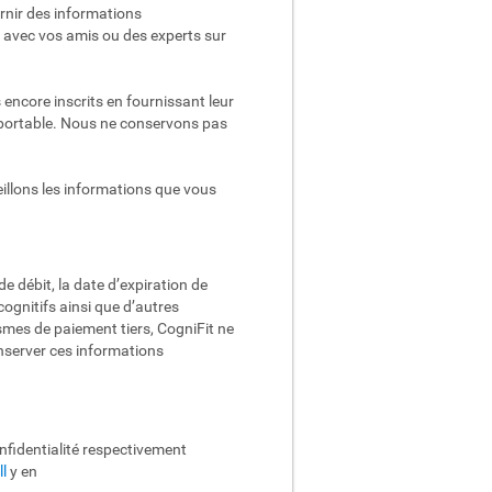
rnir des informations
 avec vos amis ou des experts sur
encore inscrits en fournissant leur
l portable. Nous ne conservons pas
illons les informations que vous
e débit, la date d’expiration de
ognitifs ainsi que d’autres
smes de paiement tiers, CogniFit ne
nserver ces informations
onfidentialité respectivement
l
y en