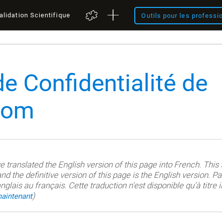
alidation Scientifique
Outils pour les professi
de Confidentialité de
com
translated the English version of this page into French. This t
nd the definitive version of this page is the English version. Pa
nglais au français. Cette traduction n’est disponible qu’à titre in
)
maintenant