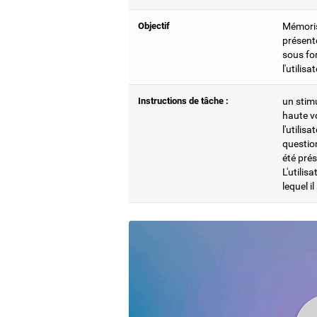
Objectif
Mémorise
présenté
sous for
l'utilisa
Instructions de tâche :
un stim
haute v
l'utilis
question
été prés
L'utilis
lequel i