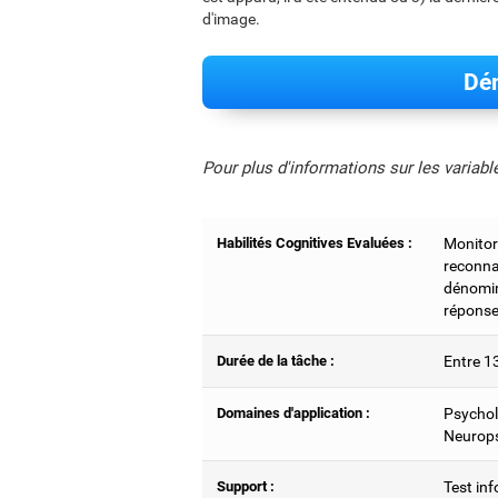
d'image.
Dém
Pour plus d'informations sur les variab
Habilités Cognitives Evaluées :
Monitori
reconna
dénomin
réponse
Durée de la tâche :
Entre 1
Domaines d'application :
Psycholo
Neurops
Support :
Test inf