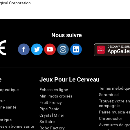
gical Corporation.
Nous suivre
e
Jeux Pour Le Cerveau
Tennis mélodiqu
rapeutique
Échecs en ligne
Scrambled
Mini-mots croisés
eur
Trouvez votre an
Fruit Frenzy
compagnie
nne santé
Pipe Panic
Paires musicale
Crystal Miner
Chronocolor
istique
Solitaire
Aventures de gre
es en bonne santé
Robo Factory