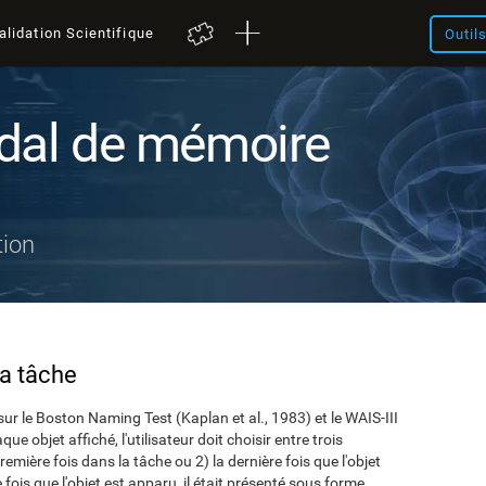
alidation Scientifique
Outil
dal de mémoire
tion
la tâche
ur le Boston Naming Test (Kaplan et al., 1983) et le WAIS-III
 objet affiché, l'utilisateur doit choisir entre trois
 première fois dans la tâche ou 2) la dernière fois que l'objet
e fois que l'objet est apparu, il était présenté sous forme