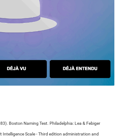
1983). Boston Naming Test. Philadelphia: Lea & Febiger
t Intelligence Scale - Third edition administration and