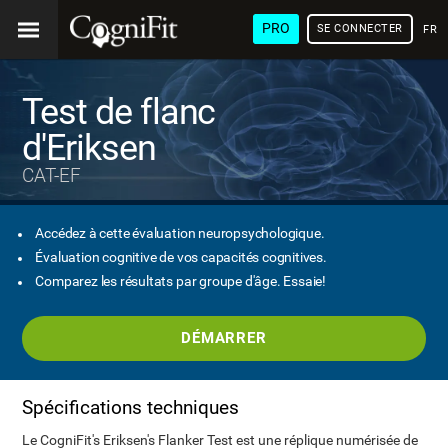
PRO
SE CONNECTER
FRA
Test de flanc
d'Eriksen
CAT-EF
Accédez à cette évaluation neuropsychologique.
Évaluation cognitive de vos capacités cognitives.
Comparez les résultats par groupe d'âge. Essaie!
DÉMARRER
Spécifications techniques
Le CogniFit's Eriksen's Flanker Test est une réplique numérisée de