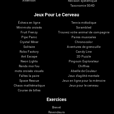
Attention
Révision systémique
Taxonomie SG4D
Jeux Pour Le Cerveau
Échecs en ligne
Tennis mélodique
Mini-mots croisés
Scrambled
Fruit Frenzy
Trouvez votre animal de compagnie
Pipe Panic
Paires musicales
Crystal Miner
Chronocolor
Solitaire
Aventures de grenouille
Robo Factory
Candy Line
Ant Escape
2D Puzzle
Neon Lights
Pingouin Explorateur
Rends moi fou
Chiffres
mots croisés visuels
Abeille de Couleur
Faîtes la paire
Jeux d'agilité mentale
Space Rescue
Jeux en ligne pour la mémoire
Chaos mathématique
Jeux pour le cerveau
Course de billes
Exercices
Brevet
Revendeurs