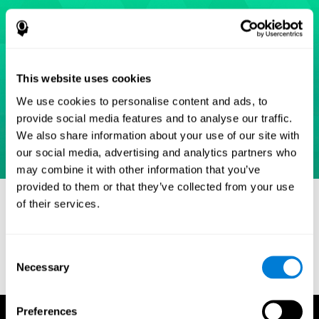
This website uses cookies
We use cookies to personalise content and ads, to
provide social media features and to analyse our traffic.
We also share information about your use of our site with
our social media, advertising and analytics partners who
may combine it with other information that you’ve
provided to them or that they’ve collected from your use
Références
of their services.
Eriksen, B. A.; Eriksen, C. W. (1974). "Effects of noise letters upon
identification of a target letter in a non- search task". Perception
and Psychophysics. 16: 143–149. doi:10.3758/bf03203267.
Consent
Necessary
Selection
Preferences