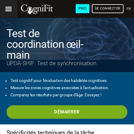
PRO
SE CONNECTER
FRA
Test de
coordination œil-
main
UPDA-SHIF: Test de synchronisation
Test cognitif pour l'évaluation des habiletés cognitives.
Mesure les zones cognitives associées à l'actualisation.
Comparez les résultats par groupe d'âge. Essayez !
DÉMARRER
Spécificités techniques de la tâche