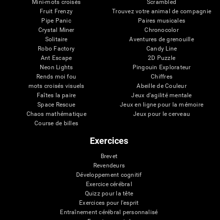
Mini-mots croisés
Scrambled
Fruit Frenzy
Trouvez votre animal de compagnie
Pipe Panic
Paires musicales
Crystal Miner
Chronocolor
Solitaire
Aventures de grenouille
Robo Factory
Candy Line
Ant Escape
2D Puzzle
Neon Lights
Pingouin Explorateur
Rends moi fou
Chiffres
mots croisés visuels
Abeille de Couleur
Faîtes la paire
Jeux d'agilité mentale
Space Rescue
Jeux en ligne pour la mémoire
Chaos mathématique
Jeux pour le cerveau
Course de billes
Exercices
Brevet
Revendeurs
Développement cognitif
Exercice cérébral
Quizz pour la tête
Exercices pour l'esprit
Entraînement cérébral personnalisé