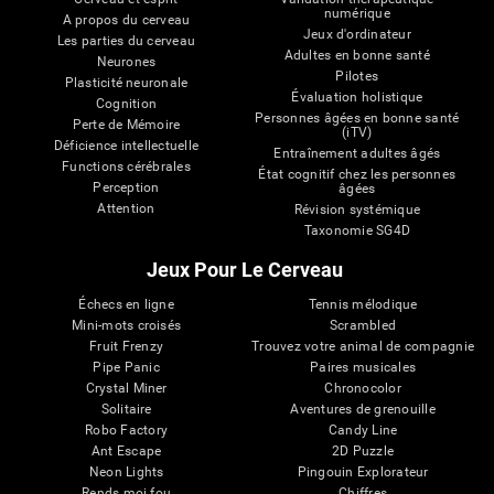
numérique
A propos du cerveau
Jeux d'ordinateur
Les parties du cerveau
Adultes en bonne santé
Neurones
Pilotes
Plasticité neuronale
Évaluation holistique
Cognition
Personnes âgées en bonne santé
Perte de Mémoire
(iTV)
Déficience intellectuelle
Entraînement adultes âgés
Functions cérébrales
État cognitif chez les personnes
Perception
âgées
Attention
Révision systémique
Taxonomie SG4D
Jeux Pour Le Cerveau
Échecs en ligne
Tennis mélodique
Mini-mots croisés
Scrambled
Fruit Frenzy
Trouvez votre animal de compagnie
Pipe Panic
Paires musicales
Crystal Miner
Chronocolor
Solitaire
Aventures de grenouille
Robo Factory
Candy Line
Ant Escape
2D Puzzle
Neon Lights
Pingouin Explorateur
Rends moi fou
Chiffres