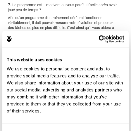
Le programme est-il motivant ou vous paraît-il facile après avoir
joué peu de temps ?
Afin qu'un programme d'entraînement cérébral fonctionne
véritablement, il doit pouvoir mesurer votre évolution et proposer
des tâches de plus en plus difficile. C'est ainsi qu'il vous aidera à
vous améliorer.
S'adapte-t-il à vos objectifs personnels ?
Nous avons tous des objectifs différents quant à l'atteinte et
l'amélioration de notre santé cérébrale. Cherchez un programme
This website uses cookies
de stimulation cognitive qui puisse mesurer vos capacités
cognitives et vous offrir un entraînement personnalisé adapté à
We use cookies to personalise content and ads, to
vos caractéristiques et nécessités personnelles.
provide social media features and to analyse our traffic.
Le programme convient-il à votre style de vie ?
We also share information about your use of our site with
our social media, advertising and analytics partners who
Certains programmes d'entraînement cérébral ont des résultats à
may combine it with other information that you’ve
court terme qui sont difficiles à maintenir dans le temps et
peuvent être finalement n'être que peu utiles. Vous devez choisir
provided to them or that they’ve collected from your use
un programme qui vous évalue dès le début et qui s'ajuste aux
of their services.
nécessités d'apprentissage individuelles de chaque personne.
Êtes-vous prêt pour commencer ou rien que le fait de penser à
commencer l'entraînement vous stresse-t-il ?