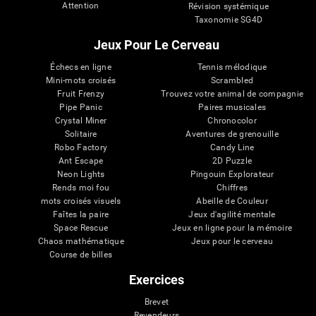
Attention
Révision systémique
Taxonomie SG4D
Jeux Pour Le Cerveau
Échecs en ligne
Tennis mélodique
Mini-mots croisés
Scrambled
Fruit Frenzy
Trouvez votre animal de compagnie
Pipe Panic
Paires musicales
Crystal Miner
Chronocolor
Solitaire
Aventures de grenouille
Robo Factory
Candy Line
Ant Escape
2D Puzzle
Neon Lights
Pingouin Explorateur
Rends moi fou
Chiffres
mots croisés visuels
Abeille de Couleur
Faîtes la paire
Jeux d'agilité mentale
Space Rescue
Jeux en ligne pour la mémoire
Chaos mathématique
Jeux pour le cerveau
Course de billes
Exercices
Brevet
Revendeurs