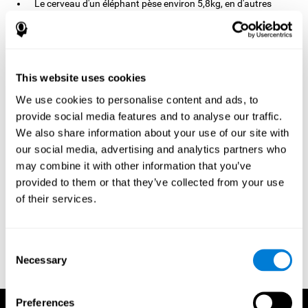
Le cerveau d'un éléphant pèse environ 5,8kg, en d'autres
termes environ 4,5kg de plus que le vôtre.
Le cerveau d'Albert Einstein était probablement plus petit que
le vôtre mais attention, c'est seulement parce qu'il était plus
physiquement plus petit que la moyenne.
This website uses cookies
We use cookies to personalise content and ads, to
provide social media features and to analyse our traffic.
We also share information about your use of our site with
Références
our social media, advertising and analytics partners who
may combine it with other information that you’ve
Evelyn Shatil, Jaroslava Mikulecká, Francesco Bellotti, Vladimír
Burěs - Novel Television-Based Cognitive Training Improves
provided to them or that they’ve collected from your use
Working Memory and Executive Function - PLoS ONE July 03,
of their services.
2014. 10.1371/journal.pone.0101472
Horowitz-T Kraus, Breznitz Z. - Le mécanisme de détection des
erreurs peut-il bénéficier d'un entraînement de la mémoire de
Consent
travail ? Une comparaison entre les dyslexiques et les sujets de
Necessary
Selection
contrôle - une étude ERP - PLoS ONE 2009; 4:7141.
Preferences