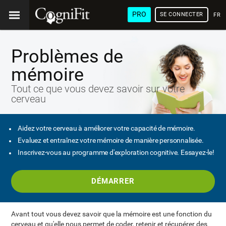
PRO
SE CONNECTER
FRA
Problèmes de
mémoire
Tout ce que vous devez savoir sur votre
cerveau
Aidez votre cerveau à améliorer votre capacité de mémoire.
Evaluez et entraînez votre mémoire de manière personnalisée.
Inscrivez-vous au programme d'exploration cognitive. Essayez-le!
DÉMARRER
Avant tout vous devez savoir que la mémoire est une fonction du
cerveau et qu'elle nous permet de coder, retenir et récupérer des