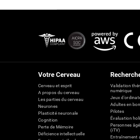
Votre Cerveau
Recherch
Cerveau et esprit
Validation thé
numérique
A propos du cerveau
Jeux d'ordinat
Les parties du cerveau
Adultes en bo
Neurones
Pilotes
Plasticité neuronale
Évaluation hol
Cognition
Personnes âgé
Perte de Mémoire
(iTV)
Déficience intellectuelle
Entraînement 