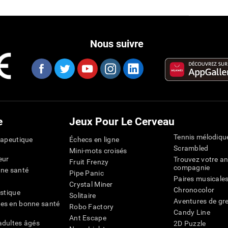
Nous suivre
e
Jeux Pour Le Cerveau
Tennis mélodiqu
rapeutique
Échecs en ligne
Scrambled
Mini-mots croisés
eur
Trouvez votre an
Fruit Frenzy
compagnie
nne santé
Pipe Panic
Paires musicale
Crystal Miner
Chronocolor
istique
Solitaire
Aventures de gre
es en bonne santé
Robo Factory
Candy Line
Ant Escape
adultes âgés
2D Puzzle