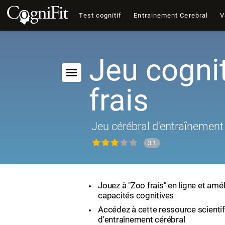
Test cognitif
Entrainement Cerebral
V
Jeu cognit
frais
Jeu cérébral d'entraînement 
3.1
Jouez à "Zoo frais" en ligne et amé
capacités cognitives
Accédez à cette ressource scienti
d'entraînement cérébral