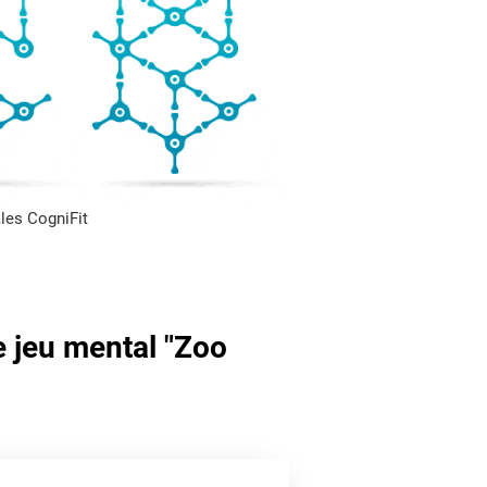
les CogniFit
e jeu mental "Zoo