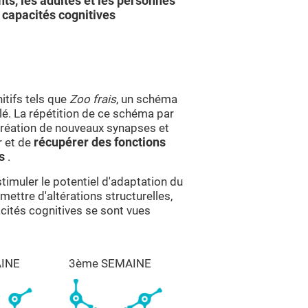
nts, les adultes et les personnes
 capacités cognitives
itifs tels que
Zoo frais
, un schéma
lé. La répétition de ce schéma par
 création de nouveaux synapses et
r et de
récupérer des fonctions
es
.
timuler le potentiel d'adaptation du
mettre d'altérations structurelles,
cités cognitives se sont vues
INE
3ème SEMAINE