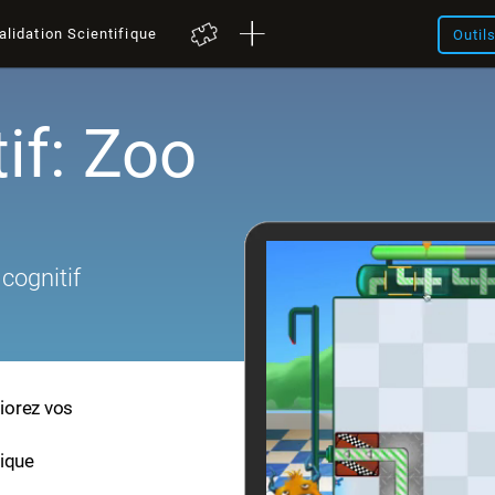
alidation Scientifique
Outil
if: Zoo
cognitif
liorez vos
fique