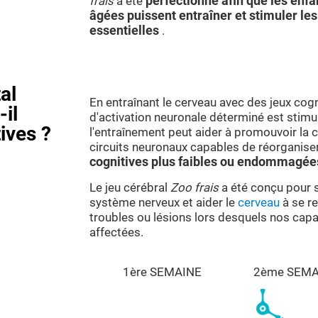
frais
a été
perfectionné afin que les enfa
âgées puissent entraîner et stimuler les
essentielles
.
al
En entraînant le cerveau avec des jeux cogn
-il
d'activation neuronale déterminé est stimu
ives ?
l'entraînement peut aider à promouvoir la
circuits neuronaux capables de réorganise
cognitives plus faibles ou endommagé
Le jeu cérébral
Zoo frais
a été conçu pour s
système nerveux et aider le
cerveau
à se re
troubles ou lésions lors desquels nos capa
affectées.
1ère SEMAINE
2ème SEMA