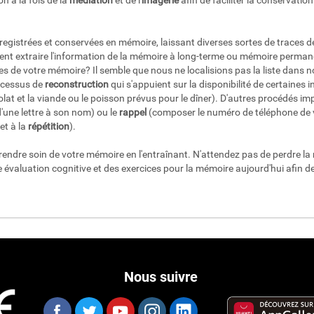
n à la fois de la
médiation
et de l'
imagerie
afin de faciliter la conservatio
egistrées et conservées en mémoire, laissant diverses sortes de traces de
mment extraire l'information de la mémoire à long-terme ou mémoire perm
es de votre mémoire? Il semble que nous ne localisions pas la liste dans no
ocessus de
reconstruction
qui s'appuient sur la disponibilité de certaines 
lat et la viande ou le poisson prévus pour le dîner). D'autres procédés im
'une lettre à son nom) ou le
rappel
(composer le numéro de téléphone de v
et à la
répétition
).
prendre soin de votre mémoire en l'entraînant. N'attendez pas de perdre l
valuation cognitive et des exercices pour la mémoire aujourd'hui afin de
Nous suivre