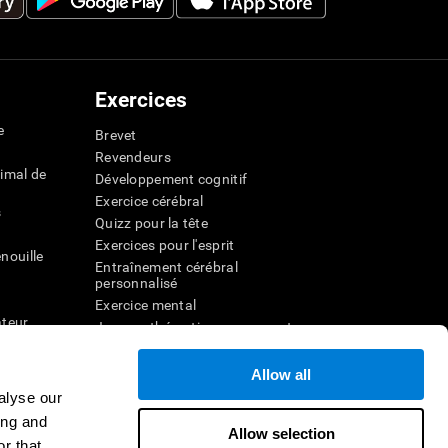
Exercices
e
Brevet
Revendeurs
imal de
Développement cognitif
Exercice cérébral
s
Quizz pour la tête
Exercices pour l'esprit
nouille
Entraînement cérébral
personnalisé
Exercice mental
ateur
Jeux mathématiques amusants
Compréhension de lecture
ur
Enfants surdoués
Allow all
entale
Batailles cérébrales
alyse our
r la
Test de QI
ing and
Allow selection
r that