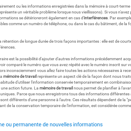
rement ou les informations enregistrées dans la mémoire à court-terme 
eprésente un véritable problème lorsque nous vieillissons). Si vous n'avez 
formations se détérioreront également en cas d'
interférences
. Par exempl
bles comme un numéro de téléphone, ou dans le cas du bâtiment, de la f
a rétention de longue durée de trois façons importantes : elle est de court
férences.
raire est la possibilité d'ajouter d'autres informations précédemment acqu
voir comparé le numéro que vous avez répété avec le numéro inscrit sur v
rs inconsciemment vous allez faire toutes les actions nécessaires à recevoir
La
mémoire de travail
représente un aspect clé de la façon dont nous trai
abitude d'utiliser l'information conservée temporairement en combinais
 une action future. La
mémoire de travail
nous permet de planifier à l'ava
 uniques. Parce que nous enregistrons tous des informations différentes à
 sont différents d'une personne à l'autre. Ces résultats dépendent de la "p
itant de la conservation temporaire de l'information, est considérée comm
rme ou permanente de nouvelles informations