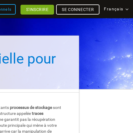
Français
S'INSCRIRE
SE CONNECTER
onnels
elle pour
rtants
processus de stockage
sont
 structure appelée
traces
ne garantit pas la récupération
ute principale qui mène à votre
rrive car la manipulation de