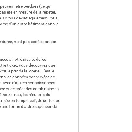
peuvent être perdues (ce qui
pas été en mesure de la répéter,
e, si vous deviez également vous
orme d'un autre bâtiment dans la
e durée, n'est pas codée par son
ises à notre insu et de les
otre ticket, vous découvrez que
 le prix de la loterie. C'est le
tons les données conservées de
on avec d'autres connaissances
nce et de créer des combinaisons
 notre insu, les résultats du
ensée en temps réel", de sorte que
e une forme d'ordre supérieur de