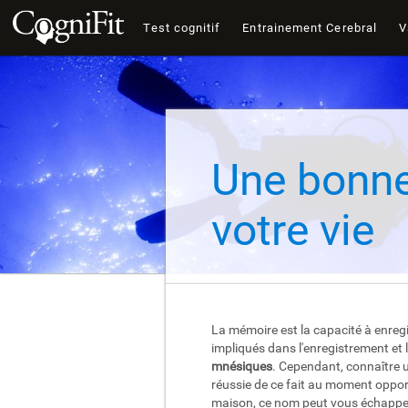
Test cognitif
Entrainement Cerebral
V
Une bonne
votre vie
La mémoire est la capacité à enregi
impliqués dans l'enregistrement et 
mnésiques
. Cependant, connaître u
réussie de ce fait au moment oppor
maison, ce nom peut vous échapper 