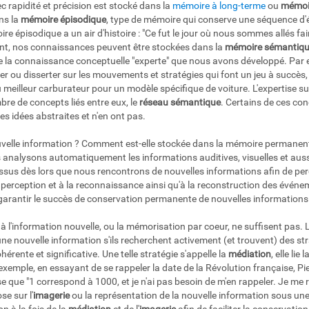
 rapidité et précision est stocké dans la
mémoire à long-terme
ou
mémoi
ns la
mémoire épisodique
, type de mémoire qui conserve une séquence d
ire épisodique a un air d'histoire : "Ce fut le jour où nous sommes allés fa
nt, nos connaissances peuvent être stockées dans la
mémoire sémantiq
 de la connaissance conceptuelle "experte" que nous avons développé. Par 
r ou disserter sur les mouvements et stratégies qui font un jeu à succès
meilleur carburateur pour un modèle spécifique de voiture. L'expertise su
e de concepts liés entre eux, le
réseau sémantique
. Certains de ces con
es idées abstraites et n'en ont pas.
velle information ? Comment est-elle stockée dans la mémoire permanent
 analysons automatiquement les informations auditives, visuelles et aussi
sus dès lors que nous rencontrons de nouvelles informations afin de perc
perception et à la reconnaissance ainsi qu'à la reconstruction des événem
arantir le succès de conservation permanente de nouvelles informations
à l'information nouvelle, ou la mémorisation par coeur, ne suffisent pas. 
une nouvelle information s'ils recherchent activement (et trouvent) des st
rente et significative. Une telle stratégie s'appelle la
médiation
, elle li
emple, en essayant de se rappeler la date de la Révolution française, Pie
ue "1 correspond à 1000, et je n'ai pas besoin de m'en rappeler. Je me rap
e sur l'
imagerie
ou la représentation de la nouvelle information sous une