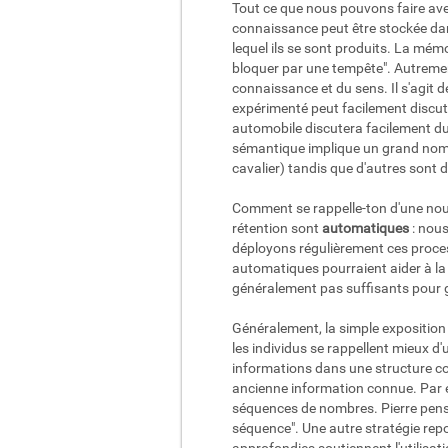
Tout ce que nous pouvons faire avec
connaissance peut être stockée da
lequel ils se sont produits. La mémo
bloquer par une tempête". Autreme
connaissance et du sens. Il s'agit
expérimenté peut facilement discute
automobile discutera facilement du 
sémantique implique un grand nombr
cavalier) tandis que d'autres sont d
Comment se rappelle-ton d'une nou
rétention sont
automatiques
: nous
déployons régulièrement ces proces
automatiques pourraient aider à la 
généralement pas suffisants pour g
Généralement, la simple exposition 
les individus se rappellent mieux d'
informations dans une structure cohé
ancienne information connue. Par ex
séquences de nombres. Pierre pense q
séquence". Une autre stratégie repos