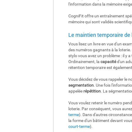
l'information dans la mémoire exig
CogniFit offre un entraînement spéc
mémoire qui sont validés scientifi
Le maintien temporaire de 
Vous lisez un livre en vue d'un ex
des numéros gagnants à la loterie. 
stylo vous avez un problème : il y 
Ordinairement, la
capacité
d'un adu
rétention temporaire est égalem
Vous décidez de vous rappeler le nom
segmentation
. Une fois l'informati
appelée
répétition
. La ségmentation 
Vous voulez retenir le numéro pend
loterie. Par conséquent, vous aur
terme
). Dans d'autres circonstance
la forme d'un bâtiment devant vous
court-terme
).