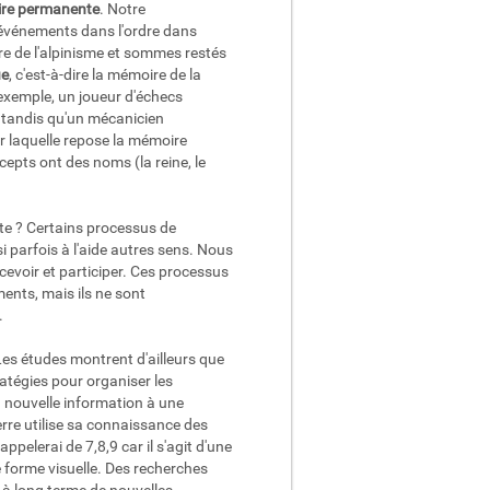
re permanente
. Notre
'événements dans l'ordre dans
ire de l'alpinisme et sommes restés
ue
, c'est-à-dire la mémoire de la
exemple, un joueur d'échecs
, tandis qu'un mécanicien
r laquelle repose la mémoire
cepts ont des noms (la reine, le
e ? Certains processus de
 parfois à l'aide autres sens. Nous
evoir et participer. Ces processus
ents, mais ils ne sont
.
Les études montrent d'ailleurs que
ratégies pour organiser les
e la nouvelle information à une
rre utilise sa connaissance des
pelerai de 7,8,9 car il s'agit d'une
 forme visuelle. Des recherches