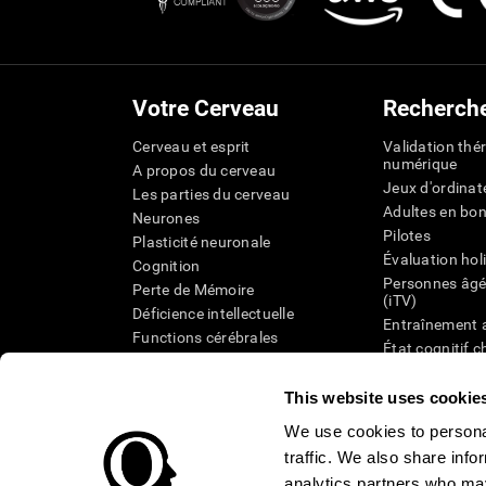
Votre Cerveau
Recherch
Cerveau et esprit
Validation thé
numérique
A propos du cerveau
Jeux d'ordinat
Les parties du cerveau
Adultes en bo
Neurones
Pilotes
Plasticité neuronale
Évaluation hol
Cognition
Personnes âgé
Perte de Mémoire
(iTV)
Déficience intellectuelle
Entraînement 
Functions cérébrales
État cognitif 
Perception
âgées
Attention
Révision syst
This website uses cookie
Taxonomie SG
We use cookies to personal
traffic. We also share info
analytics partners who may