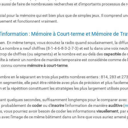
e aussi de faire de nombreuses recherches et d'importants processus de 
ial pour la mémoire qui est bien plus que de simples jeux. Il comprend une
quement et fonctionnent vraiment.
l'information : Mémoire à Court-terme et Mémoire de Tra
amen. En même temps, vous écoutez la radio quand soudainement, la diffu
Le nombre a neuf chiffres (8-1-4-6-8-3-2-7-3) et est lu dans une voix neutr
a trop de chiffres (ou ségments) et le nombre est au-delà des
capacités
de 
lte à retenir un nombre de manière temporaire est considérée comme de l'o
ent connu comme
mémoire à court-terme
.
bre en le séparant en trois plus petits nombres entiers : 814, 283 et 273. I
on segmentée, elle peut être réitérée avec plus de précision et plus facileme
et la répétition constituent les stratégies les plus largement utilisés pour
ant quelques secondes, suffisamment longtemps pour le comparer avec le
ez probablement de
coder
ou d'
inscrire
l'information de manière
auditive
(
m
s, vous pourriez avoir besoin de coder les informations
visuellement
, par
 avec l'image de ce même bâtiment dans un livre que vous auriez amené p