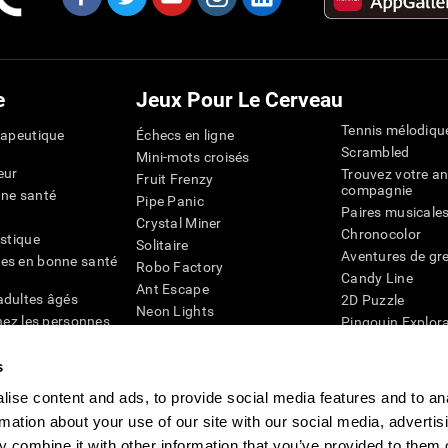
e
Jeux Pour Le Cerveau
Tennis mélodiqu
rapeutique
Échecs en ligne
Scrambled
Mini-mots croisés
eur
Trouvez votre an
Fruit Frenzy
compagnie
nne santé
Pipe Panic
Paires musicale
Crystal Miner
Chronocolor
istique
Solitaire
Aventures de gre
es en bonne santé
Robo Factory
Candy Line
Ant Escape
adultes âgés
2D Puzzle
Neon Lights
chez les personnes
Pingouin Explor
Rends moi fou
Chiffres
mots croisés visuels
émique
s
Abeille de Coule
Faîtes la paire
4D
Jeux d'agilité m
ise content and ads, to provide social media features and to an
Space Rescue
Jeux en ligne pou
Chaos mathématique
rmation about your use of our site with our social media, advertis
mémoire
Course de billes
 combine it with other information that you’ve provided to them o