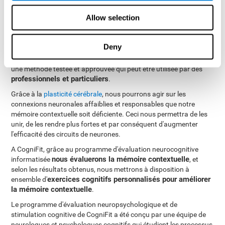
il est possible
Bien sûr. Comme toute autre habileté cognitive,
Allow selection
d'entraîner, d'apprendre et d'améliorer la mémoire
contextuelle et CogniFit est là pour vous aider
.
Deny
méthode palliative pour traiter
L'entraînement cognitif comme
les problèmes de mémoire
, dont la mémoire contextuelle, est
une méthode testée et approuvée qui peut être utilisée par des
professionnels et particuliers
.
Grâce à la
plasticité cérébrale
, nous pourrons agir sur les
connexions neuronales affaiblies et responsables que notre
mémoire contextuelle soit déficiente. Ceci nous permettra de les
unir, de les rendre plus fortes et par conséquent d'augmenter
l'efficacité des circuits de neurones.
A CogniFit, grâce au programme d'évaluation neurocognitive
nous évaluerons la mémoire contextuelle
informatisée
, et
selon les résultats obtenus, nous mettrons à disposition à
exercices cognitifs personnalisés pour améliorer
ensemble d'
la mémoire contextuelle
.
Le programme d'évaluation neuropsychologique et de
stimulation cognitive de CogniFit a été conçu par une équipe de
neurologues et psychologues cognitifs qui étudient les processus