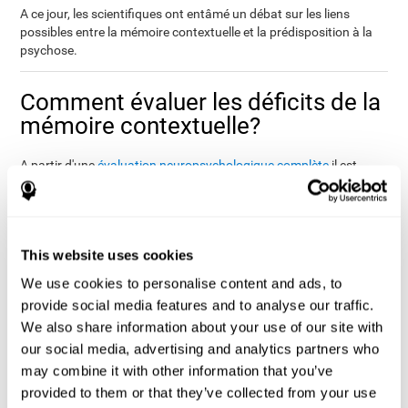
A ce jour, les scientifiques ont entâmé un débat sur les liens
possibles entre la mémoire contextuelle et la prédisposition à la
psychose.
Comment évaluer les déficits de la
mémoire contextuelle?
A partir d'une
évaluation neuropsychologique complète
il est
d'estimer de manière fiable la mémoire contextuelle
possible
de n'importe quelle personne
.
Grâce à CogniFit, à travers la batterie d'évaluations informatisées
créée pour évaluer le niveau cognitif ou Cognitive Assesment
This website uses cookies
Battery (CAB), nous pouvons mesurer de manière précise le
We use cookies to personalise content and ads, to
niveau cognitif général et plus concrètement nous disposons
également d'une série de tests cognitifs pour évaluer la mémoire
provide social media features and to analyse our traffic.
contextuelle.
We also share information about your use of our site with
Afin d'évaluer la mémoire contextuelle, nous avons des
our social media, advertising and analytics partners who
exercices spécifiques
qui ont été inspirés du Contextual
may combine it with other information that you’ve
Memory Test, Toglia (1993). Il a été démontré que la détérioration
provided to them or that they’ve collected from your use
de la mémoire contextuelle est liée au lobe frontal et pas