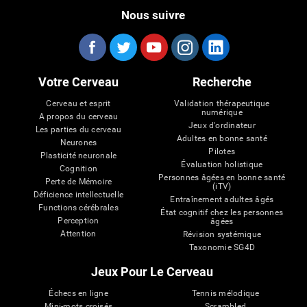
Nous suivre
Votre Cerveau
Recherche
Cerveau et esprit
Validation thérapeutique
numérique
A propos du cerveau
Jeux d'ordinateur
Les parties du cerveau
Adultes en bonne santé
Neurones
Pilotes
Plasticité neuronale
Évaluation holistique
Cognition
Personnes âgées en bonne santé
Perte de Mémoire
(iTV)
Déficience intellectuelle
Entraînement adultes âgés
Functions cérébrales
État cognitif chez les personnes
Perception
âgées
Attention
Révision systémique
Taxonomie SG4D
Jeux Pour Le Cerveau
Échecs en ligne
Tennis mélodique
Mini-mots croisés
Scrambled