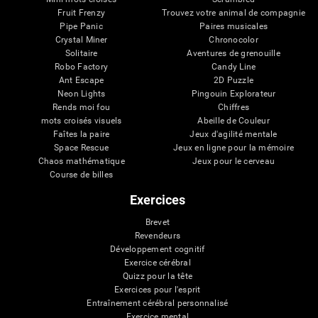
Fruit Frenzy
Trouvez votre animal de compagnie
Pipe Panic
Paires musicales
Crystal Miner
Chronocolor
Solitaire
Aventures de grenouille
Robo Factory
Candy Line
Ant Escape
2D Puzzle
Neon Lights
Pingouin Explorateur
Rends moi fou
Chiffres
mots croisés visuels
Abeille de Couleur
Faîtes la paire
Jeux d'agilité mentale
Space Rescue
Jeux en ligne pour la mémoire
Chaos mathématique
Jeux pour le cerveau
Course de billes
Exercices
Brevet
Revendeurs
Développement cognitif
Exercice cérébral
Quizz pour la tête
Exercices pour l'esprit
Entraînement cérébral personnalisé
Exercice mental